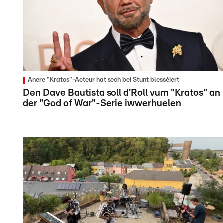
Anere "Kratos"-Acteur hat sech bei Stunt blesséiert
Den Dave Bautista soll d'Roll vum "Kratos" an
der "God of War"-Serie iwwerhuelen