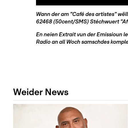
Wann der am "Café des artistes" wëll
62468 (50cent/SMS) Stéchwuert "A
En neien Extrait vun der Emissioun 
Radio an all Woch samschdes komplet
Weider News