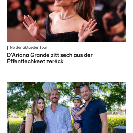
No der aktueller Tour
D'Ariana Grande zitt sech aus der
Ëffentlechkeet zeréck