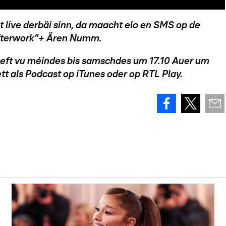
t live derbäi sinn, da maacht elo en SMS op de
fterwork"+ Ären Numm.
leeft vu méindes bis samschdes um 17.10 Auer um
t als Podcast op iTunes oder op RTL Play.