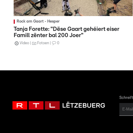
Rock am Gaart - Hesper
Tanja Forette: "Dëse Gaart gehéiert eiser
Famill zënter bal 200 Joer"
Video
Fotoen
0
Schreift