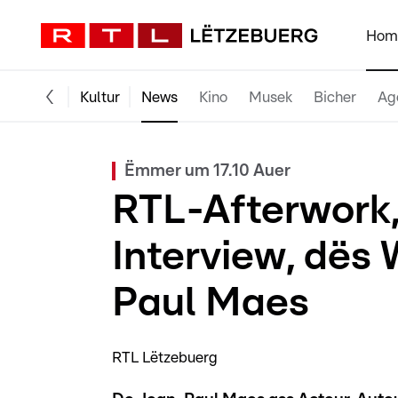
Hom
Kultur
News
Kino
Musek
Bicher
Ag
Ëmmer um 17.10 Auer
RTL-Afterwork
Interview, dë
Paul Maes
RTL Lëtzebuerg