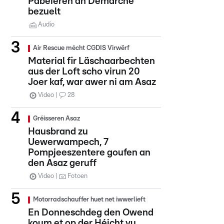
Pabeieren an Demarchë
bezuelt
Audio
Air Rescue mécht CGDIS Virwërf
Material fir Läschaarbechten
aus der Loft scho virun 20
Joer kaf, war awer ni am Asaz
Video
28
Gréisseren Asaz
Hausbrand zu
Uewerwampech, 7
Pompjeeszentere goufen an
den Asaz geruff
Video
Fotoen
Motorradschauffer huet net iwwerlieft
En Donneschdeg den Owend
koum et op der Héicht vu