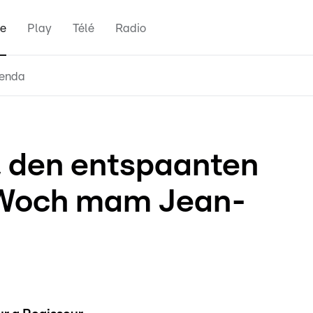
e
Play
Télé
Radio
enda
, den entspaanten
s Woch mam Jean-