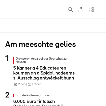
Am meeschte gelies
Gréisseren Asaz bei der Sportshal zu
Housen
5 Kanner a 4 Educateuren
koumen an d'Spidol, nodeems
si Ausschlag entwéckelt hunn
Video
Fotoen
Frauduléis Immigratioun
6.000 Euro fir falsch