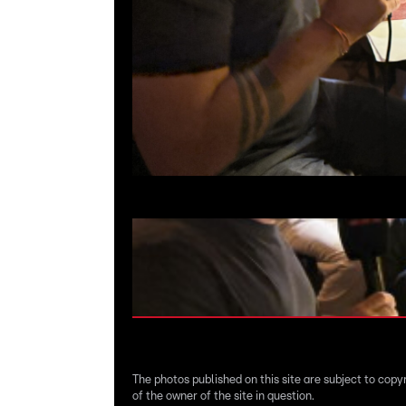
The photos published on this site are subject to copy
of the owner of the site in question.