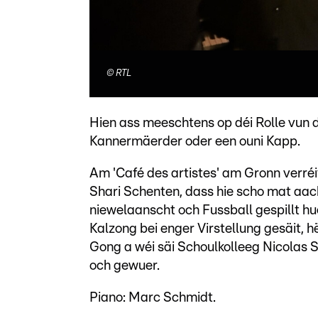
©
RTL
Hien ass meeschtens op déi Rolle vun de
Kannermäerder oder een ouni Kapp.
Am 'Café des artistes' am Gronn verré
Shari Schenten, dass hie scho mat aa
niewelaanscht och Fussball gespillt hu
Kalzong bei enger Virstellung gesäit, hë
Gong a wéi säi Schoulkolleeg Nicolas S
och gewuer.
Piano: Marc Schmidt.