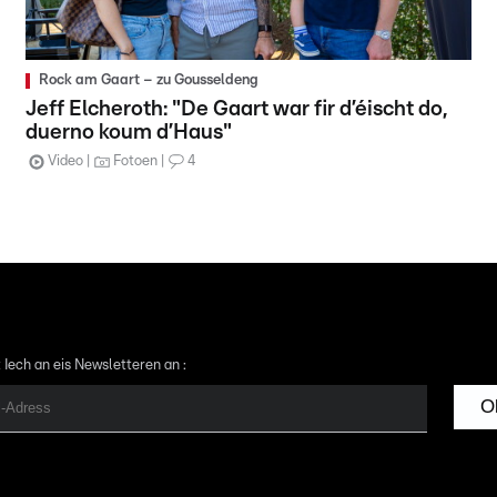
Rock am Gaart – zu Gousseldeng
Jeff Elcheroth: "De Gaart war fir d’éischt do,
duerno koum d’Haus"
Video
Fotoen
4
 Iech an eis Newsletteren an :
O