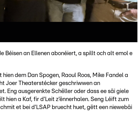
 Béisen an Ellenen abonéiert, a spillt och alt emol e
it hien dem Dan Spogen, Raoul Roos, Mike Fandel a
cht Joer Theaterstécker geschriwwen an
et. Eng ausgerenkte Schëller oder dass ee säi giele
lt hien a Kaf, fir d'Leit z'ënnerhalen. Seng Léift zum
chmit et bei d'LSAP bruecht huet, gëtt een niewebäi