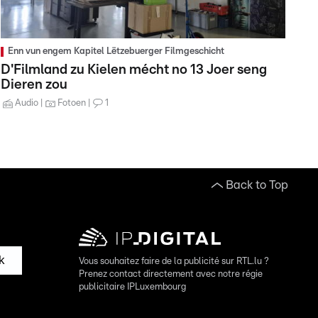
Enn vun engem Kapitel Lëtzebuerger Filmgeschicht
D'Filmland zu Kielen mécht no 13 Joer seng
Dieren zou
Audio
Fotoen
1
Back to Top
k
Vous souhaitez faire de la publicité sur RTL.lu ?
Prenez contact directement avec notre régie
publicitaire IPLuxembourg