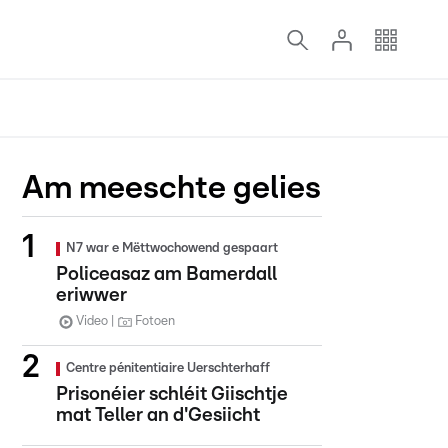
Am meeschte gelies
N7 war e Mëttwochowend gespaart
Policeasaz am Bamerdall
eriwwer
Video
Fotoen
Centre pénitentiaire Uerschterhaff
Prisonéier schléit Giischtje
mat Teller an d'Gesiicht