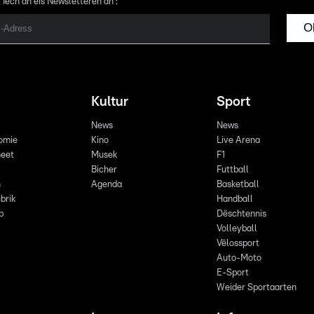
 Iech an eis Newsletteren an :
O
Kultur
Sport
News
News
omie
Kino
Live Arena
eet
Musek
F1
Bicher
Futtball
n
Agenda
Basketball
brik
Handball
p
Dëschtennis
Volleyball
Vëlossport
Auto-Moto
E-Sport
Weider Sportaarten