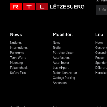
Schreift
News
Mobilitéit
Life
National
News
News
International
Trafic
Gastron
Panorama
Pëtrolspräisser
Gesondh
Tech-World
Autofestival
Reesen
Meenung
Auto-Tester
Spende
Faktencheck
Lux-Airport
Déiereru
Safety First
Radar-Kontrollen
Horosko
Guidage Parking
Annoncen