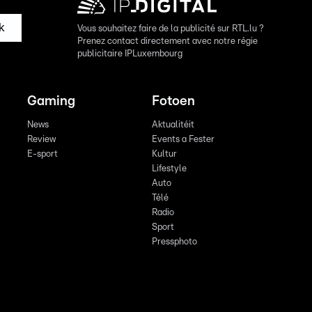
k
Vous souhaitez faire de la publicité sur RTL.lu ?
Prenez contact directement avec notre régie
publicitaire IPLuxembourg
Gaming
Fotoen
News
Aktualitéit
Review
Events a Fester
E-sport
Kultur
Lifestyle
Auto
Télé
Radio
Sport
Pressphoto