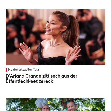
No der aktueller Tour
D'Ariana Grande zitt sech aus der
Ëffentlechkeet zeréck