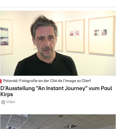
Polaroid-Fotografie an der Cité de l'image zu Clierf
D'Ausstellung "An Instant Journey" vum Paul
Kirps
Video