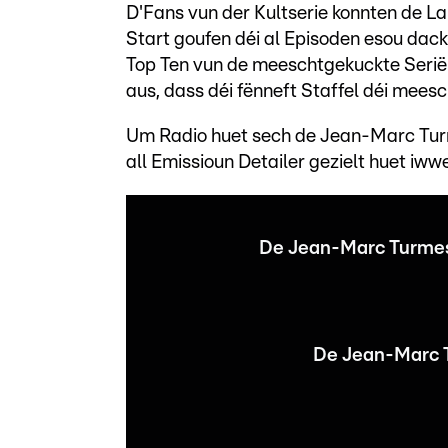
D'Fans vun der Kultserie konnten de L
Start goufen déi al Episoden esou dack
Top Ten vun de meeschtgekuckte Serië 
aus, dass déi fënneft Staffel déi mees
Um Radio huet sech de Jean-Marc Turm
all Emissioun Detailer gezielt huet iwwe
De Jean-Marc Turmes m
De Jean-Marc T