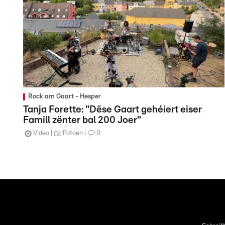
Rock am Gaart - Hesper
Tanja Forette: "Dëse Gaart gehéiert eiser
Famill zënter bal 200 Joer"
Video
Fotoen
0