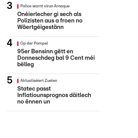
Police warnt virun Arnaque
Onéierlecher gi sech als
Polizisten aus a froen no
Wäertgéigestänn
Op der Pompel
95er Bensinn gëtt en
Donneschdeg bal 9 Cent méi
bëlleg
Aktualiséiert Zuelen
Statec passt
Inflatiounsprognos däitlech
no ënnen un