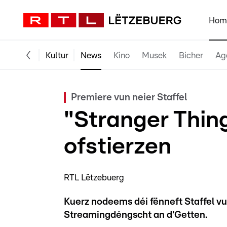
Hom
Kultur
News
Kino
Musek
Bicher
Ag
Premiere vun neier Staffel
"Stranger Thing
ofstierzen
RTL Lëtzebuerg
Kuerz nodeems déi fënneft Staffel vu
Streamingdéngscht an d'Getten.