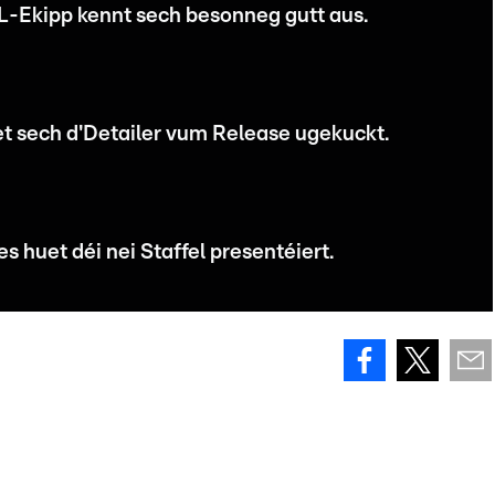
L-Ekipp kennt sech besonneg gutt aus.
 sech d'Detailer vum Release ugekuckt.
huet déi nei Staffel presentéiert.