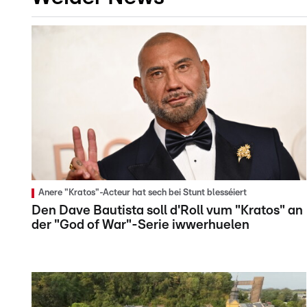
Anere "Kratos"-Acteur hat sech bei Stunt blesséiert
Den Dave Bautista soll d'Roll vum "Kratos" an
der "God of War"-Serie iwwerhuelen