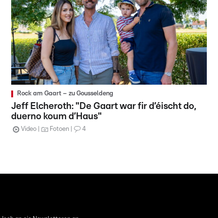
Rock am Gaart – zu Gousseldeng
Jeff Elcheroth: "De Gaart war fir d’éischt do,
duerno koum d’Haus"
Video
Fotoen
4