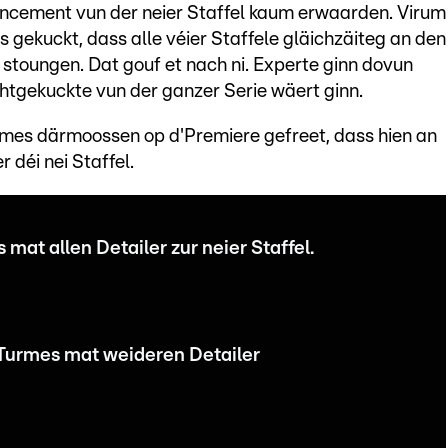
ancement vun der neier Staffel kaum erwaarden. Virum
s gekuckt, dass alle véier Staffele gläichzäiteg an den
stoungen. Dat gouf et nach ni. Experte ginn dovun
chtgekuckte vun der ganzer Serie wäert ginn.
es därmoossen op d'Premiere gefreet, dass hien an
r déi nei Staffel.
at allen Detailer zur neier Staffel.
urmes mat weideren Detailer