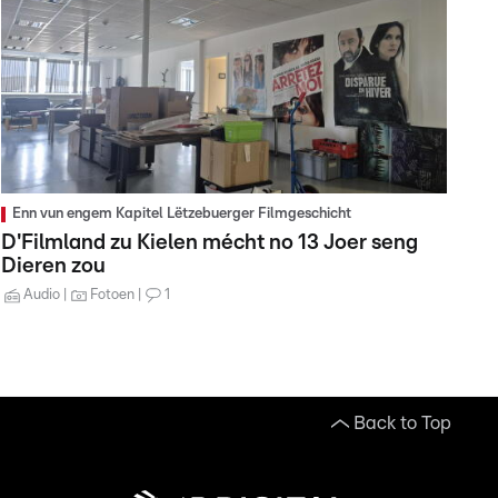
Enn vun engem Kapitel Lëtzebuerger Filmgeschicht
D'Filmland zu Kielen mécht no 13 Joer seng
Dieren zou
Audio
Fotoen
1
Back to Top