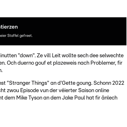
stierzen
ier Staffel gefreet.
nutten "down". Ze vill Leit wollte sech dee selwechte
en. Och duerno gouf et plazeweis nach Problemer, fir
n.
wéinst "Stranger Things" an d'Gette goung. Schonn 2022
ht zwou Episode vun der véierter Saison online
 dem Mike Tyson an dem Jake Paul hat fir änlech