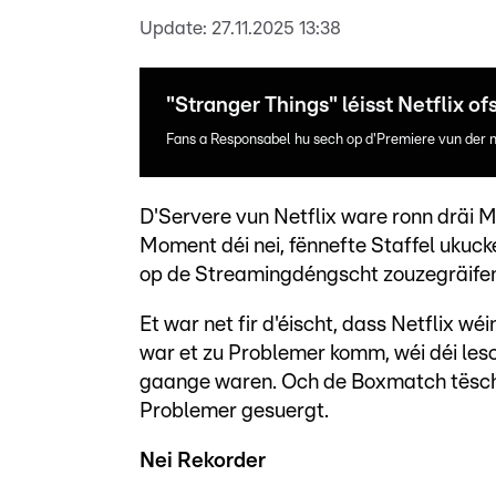
Update:
27.11.2025 13:38
"Stranger Things" léisst Netflix of
Fans a Responsabel hu sech op d'Premiere vun der ne
D'Servere vun Netflix ware ronn dräi Mi
Moment déi nei, fënnefte Staffel ukuck
op de Streamingdéngscht zouzegräife
Et war net fir d'éischt, dass Netflix 
war et zu Problemer komm, wéi déi lesc
gaange waren. Och de Boxmatch tëscht
Problemer gesuergt.
Nei Rekorder