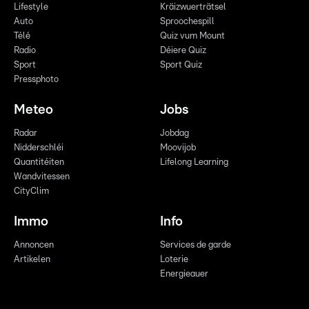
Lifestyle
Kräizwuerträtsel
Auto
Sproochespill
Télé
Quiz vum Mount
Radio
Déiere Quiz
Sport
Sport Quiz
Pressphoto
Meteo
Jobs
Radar
Jobdag
Nidderschléi
Moovijob
Quantitéiten
Lifelong Learning
Wandvitessen
CityClim
Immo
Info
Annoncen
Services de garde
Artikelen
Loterie
Energieauer