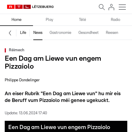
Home
Play
Télé
Radio
Life
News
Gastronomie
Gesondheet
Reesen
Spe
Réimech
Een Dag am Liewe vun engem
Pizzaiolo
Philippe Dondelinger
An eiser Rubrik "Een Dag am Liewe vun" hu mir eis
de Beruff vum Pizzaiolo méi genee ugekuckt.
Update:
13.06.2024 17:40
Een Dag am Liewe vun engem Pizzaiolo