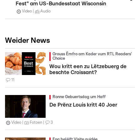
Fest" am US-Bundesstaat Wisconsin
Video
Audio
Weider News
Grouss Ëmfro am Kader vum RTL Readers'
Choice
Wou kritt een zu Lëtzebuerg de
beschte Croissant?
11
Ronne Gebuertsdag um Haff
De Prënz Louis kritt 40 Joer
Video
Fotoen
3
Eng beléift Visite guidée