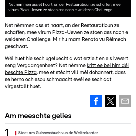
Net nëmmen ass et haart, an der Restauratioun ze schaffen, mee
virum Pizza-Uewen ze stoen ass nach e weideren Challenge.
Net nëmmen ass et haart, an der Restauratioun ze
schaffen, mee virum Pizza-Uewen ze stoen ass nach e
weideren Challenge. Mir hu mam Renato vu Réimech
geschwat.
Wéi huet hie sech ugeluecht a wat erzielt en eis iwwert
seng Vergaangenheet? Net nëmme
kritt ee bei him déi
beschte Pizza
, mee et stécht vill méi dohannert, dass
se herno och esou schmaacht ewéi ee sech dat
virgestallt huet.
Am meeschte gelies
Steet am Guinnessbuch vun de Weltrekorder