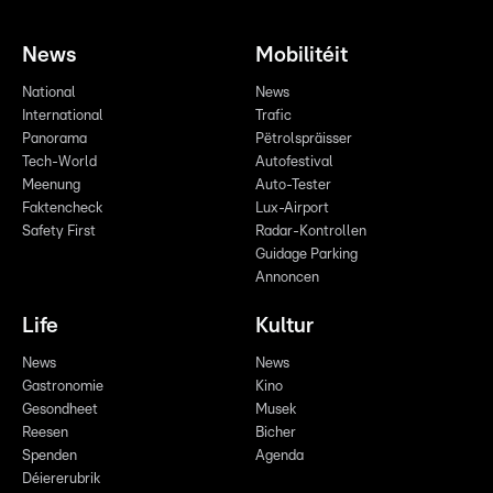
News
Mobilitéit
National
News
International
Trafic
Panorama
Pëtrolspräisser
Tech-World
Autofestival
Meenung
Auto-Tester
Faktencheck
Lux-Airport
Safety First
Radar-Kontrollen
Guidage Parking
Annoncen
Life
Kultur
News
News
Gastronomie
Kino
Gesondheet
Musek
Reesen
Bicher
Spenden
Agenda
Déiererubrik