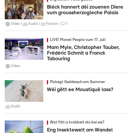
Bléck hannert déi zouenen Diere
vum groussherzogleche Palais
Video
Audio
Fotoen
1
LIVE! Planet People vum 17. Juli
Mam Myle, Christopher Tauber,
Frédéric Schmit a Franck
Tabouring
Video
Pickegt Gedéiesch am Summer
Wéi gëtt ee Moustiquë lass?
Audio
Wat flitt a krabbelt elo bei eis?
Eng Insektewelt am Wandel