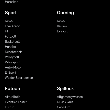
Horoskop
Sport
Gaming
News
News
Live Arena
Review
F1
E-sport
Futtball
Basketball
Handball
Dëschtennis
Volleyball
Vëlossport
Auto-Moto
E-Sport
Weider Sportaarten
Fotoen
Spilleck
Aktualitéit
Allgemengwëssen
Events a Fester
Musek Quiz
Kultur
Geo Quiz