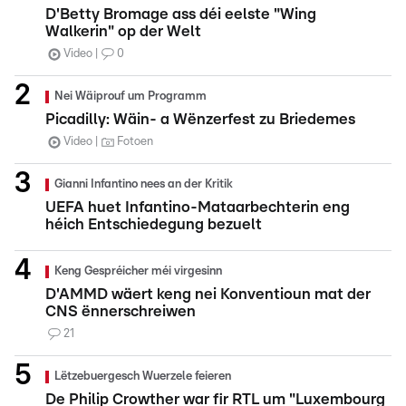
D'Betty Bromage ass déi eelste "Wing
Walkerin" op der Welt
Video
0
Nei Wäiprouf um Programm
Picadilly: Wäin- a Wënzerfest zu Briedemes
Video
Fotoen
Gianni Infantino nees an der Kritik
UEFA huet Infantino-Mataarbechterin eng
héich Entschiedegung bezuelt
Keng Gespréicher méi virgesinn
D'AMMD wäert keng nei Konventioun mat der
CNS ënnerschreiwen
21
Lëtzebuergesch Wuerzele feieren
De Philip Crowther war fir RTL um "Luxembourg