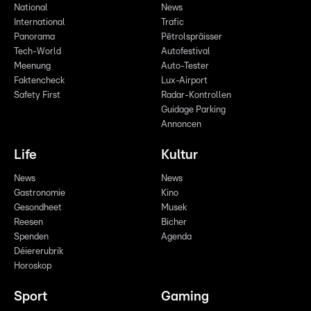
National
News
International
Trafic
Panorama
Pëtrolspräisser
Tech-World
Autofestival
Meenung
Auto-Tester
Faktencheck
Lux-Airport
Safety First
Radar-Kontrollen
Guidage Parking
Annoncen
Life
Kultur
News
News
Gastronomie
Kino
Gesondheet
Musek
Reesen
Bicher
Spenden
Agenda
Déiererubrik
Horoskop
Sport
Gaming