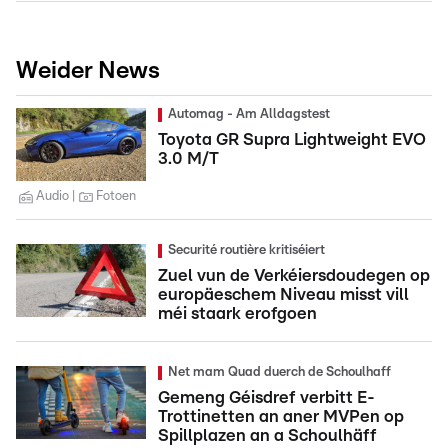
Weider News
Automag - Am Alldagstest
Toyota GR Supra Lightweight EVO
3.0 M/T
Audio
Fotoen
Securité routière kritiséiert
Zuel vun de Verkéiersdoudegen op
europäeschem Niveau misst vill
méi staark erofgoen
Net mam Quad duerch de Schoulhaff
Gemeng Géisdref verbitt E-
Trottinetten an aner MVPen op
Spillplazen an a Schoulhäff