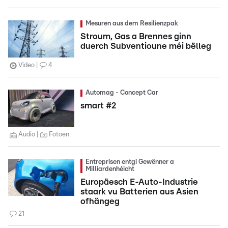
Mesuren aus dem Resilienzpak
Stroum, Gas a Brennes ginn
duerch Subventioune méi bëlleg
Video
4
Automag - Concept Car
smart #2
Audio
Fotoen
Entreprisen entgi Gewënner a
Milliardenhéicht
Europäesch E-Auto-Industrie
staark vu Batterien aus Asien
ofhängeg
21