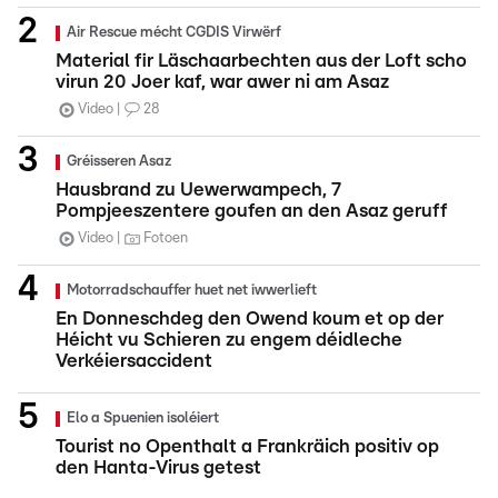
Air Rescue mécht CGDIS Virwërf
Material fir Läschaarbechten aus der Loft scho
virun 20 Joer kaf, war awer ni am Asaz
Video
28
Gréisseren Asaz
Hausbrand zu Uewerwampech, 7
Pompjeeszentere goufen an den Asaz geruff
Video
Fotoen
Motorradschauffer huet net iwwerlieft
En Donneschdeg den Owend koum et op der
Héicht vu Schieren zu engem déidleche
Verkéiersaccident
Elo a Spuenien isoléiert
Tourist no Openthalt a Frankräich positiv op
den Hanta-Virus getest