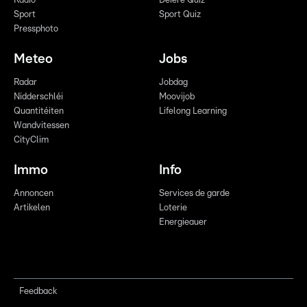
Radio
Déiere Quiz
Sport
Sport Quiz
Pressphoto
Meteo
Jobs
Radar
Jobdag
Nidderschléi
Moovijob
Quantitéiten
Lifelong Learning
Wandvitessen
CityClim
Immo
Info
Annoncen
Services de garde
Artikelen
Loterie
Energieauer
Feedback