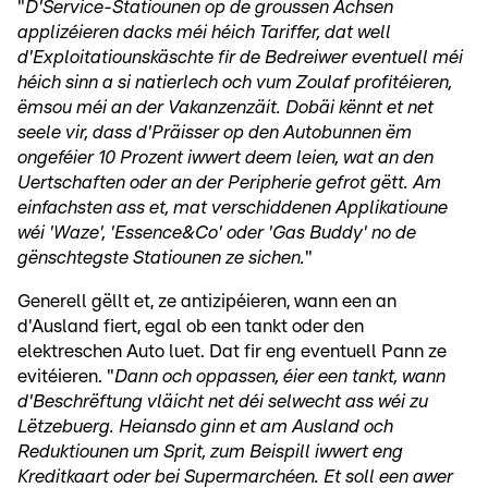
"
D'Service-Statiounen op de groussen Achsen
applizéieren dacks méi héich Tariffer, dat well
d'Exploitatiounskäschte fir de Bedreiwer eventuell méi
héich sinn a si natierlech och vum Zoulaf profitéieren,
ëmsou méi an der Vakanzenzäit. Dobäi kënnt et net
seele vir, dass d'Präisser op den Autobunnen ëm
ongeféier 10 Prozent iwwert deem leien, wat an den
Uertschaften oder an der Peripherie gefrot gëtt. Am
einfachsten ass et, mat verschiddenen Applikatioune
wéi 'Waze', 'Essence&Co' oder 'Gas Buddy' no de
gënschtegste Statiounen ze sichen.
"
Generell gëllt et, ze antizipéieren, wann een an
d'Ausland fiert, egal ob een tankt oder den
elektreschen Auto luet. Dat fir eng eventuell Pann ze
evitéieren. "
Dann och oppassen, éier een tankt, wann
d'Beschrëftung vläicht net déi selwecht ass wéi zu
Lëtzebuerg. Heiansdo ginn et am Ausland och
Reduktiounen um Sprit, zum Beispill iwwert eng
Kreditkaart oder bei Supermarchéen. Et soll een awer