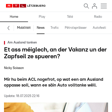
Home
Play
Télé
Radio
Mobilitéit
News
Trafic
Pëtrolspräisser
Autofestival
Am Ausland tanken
Et ass méiglech, an der Vakanz un der
Zapfseil ze spueren?
Nicky Soisson
Mir hu beim ACL nogefrot, op wat een am Ausland
oppasse soll, wann ee säin Auto volltanke wëll.
Update:
18.07.2025 22:16