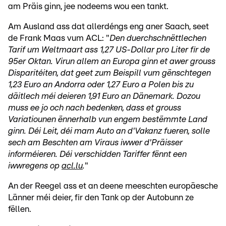
am Präis ginn, jee nodeems wou een tankt.
Am Ausland ass dat allerdéngs eng aner Saach, seet
de Frank Maas vum ACL: "
Den duerchschnëttlechen
Tarif um Weltmaart ass 1,27 US-Dollar pro Liter fir de
95er Oktan. Virun allem an Europa ginn et awer grouss
Disparitéiten, dat geet zum Beispill vum gënschtegen
1,23 Euro an Andorra oder 1,27 Euro a Polen bis zu
däitlech méi deieren 1,91 Euro an Dänemark. Dozou
muss ee jo och nach bedenken, dass et grouss
Variatiounen ënnerhalb vun engem bestëmmte Land
ginn. Déi Leit, déi mam Auto an d'Vakanz fueren, solle
sech am Beschten am Viraus iwwer d'Präisser
informéieren. Déi verschidden Tariffer fënnt een
iwwregens op
acl.lu
.
"
An der Reegel ass et an deene meeschten europäesche
Länner méi deier, fir den Tank op der Autobunn ze
fëllen.