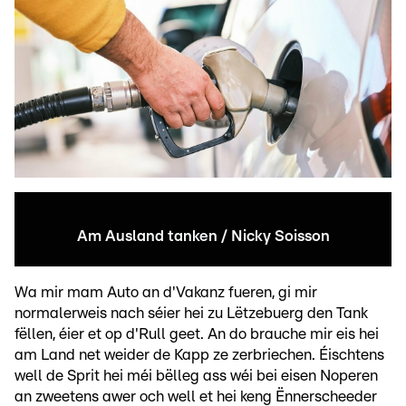
Am Ausland tanken / Nicky Soisson
Wa mir mam Auto an d'Vakanz fueren, gi mir
normalerweis nach séier hei zu Lëtzebuerg den Tank
fëllen, éier et op d'Rull geet. An do brauche mir eis hei
am Land net weider de Kapp ze zerbriechen. Éischtens
well de Sprit hei méi bëlleg ass wéi bei eisen Noperen
an zweetens awer och well et hei keng Ënnerscheeder