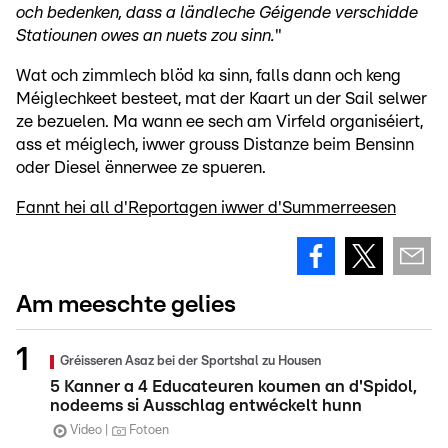
och bedenken, dass a ländleche Géigende verschidde
Statiounen owes an nuets zou sinn.
"
Wat och zimmlech blöd ka sinn, falls dann och keng
Méiglechkeet besteet, mat der Kaart un der Sail selwer
ze bezuelen. Ma wann ee sech am Virfeld organiséiert,
ass et méiglech, iwwer grouss Distanze beim Bensinn
oder Diesel ënnerwee ze spueren.
Fannt hei all d'Reportagen iwwer d'Summerreesen
Am meeschte gelies
Gréisseren Asaz bei der Sportshal zu Housen
5 Kanner a 4 Educateuren koumen an d'Spidol,
nodeems si Ausschlag entwéckelt hunn
Video
Fotoen