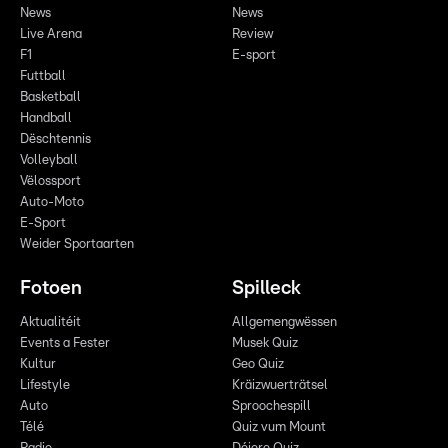
News
News
Live Arena
Review
F1
E-sport
Futtball
Basketball
Handball
Dëschtennis
Volleyball
Vëlossport
Auto-Moto
E-Sport
Weider Sportaarten
Fotoen
Spilleck
Aktualitéit
Allgemengwëssen
Events a Fester
Musek Quiz
Kultur
Geo Quiz
Lifestyle
Kräizwuerträtsel
Auto
Sproochespill
Télé
Quiz vum Mount