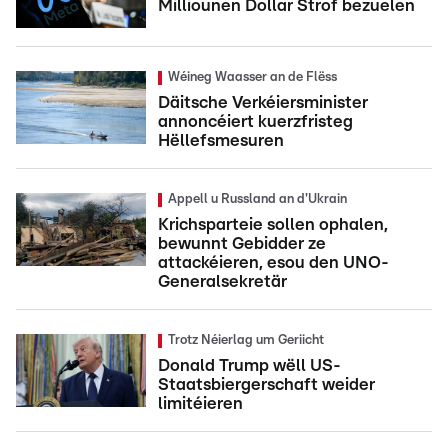
Milliounen Dollar Strof bezuelen
Wéineg Waasser an de Flëss
Däitsche Verkéiersminister
annoncéiert kuerzfristeg
Hëllefsmesuren
Appell u Russland an d'Ukrain
Krichsparteie sollen ophalen,
bewunnt Gebidder ze
attackéieren, esou den UNO-
Generalsekretär
Trotz Néierlag um Geriicht
Donald Trump wëll US-
Staatsbiergerschaft weider
limitéieren