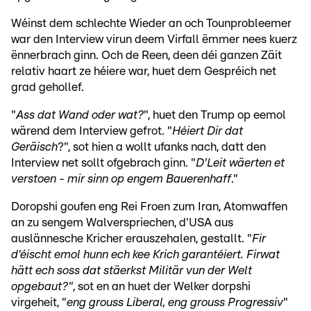
Wéinst dem schlechte Wieder an och Tounprobleemer
war den Interview virun deem Virfall ëmmer nees kuerz
ënnerbrach ginn. Och de Reen, deen déi ganzen Zäit
relativ haart ze héiere war, huet dem Gespréich net
grad gehollef.
"
Ass dat Wand oder wat?
", huet den Trump op eemol
wärend dem Interview gefrot. "
Héiert Dir dat
Geräisch
?", sot hien a wollt ufanks nach, datt den
Interview net sollt ofgebrach ginn. "
D'Leit wäerten et
verstoen - mir sinn op engem Bauerenhaff
."
Doropshi goufen eng Rei Froen zum Iran, Atomwaffen
an zu sengem Walverspriechen, d'USA aus
auslännesche Kricher erauszehalen, gestallt. "
Fir
d'éischt emol hunn ech kee Krich garantéiert. Firwat
hätt ech soss dat stäerkst Militär vun der Welt
opgebaut?"
, sot en an huet der Welker dorpshi
virgeheit, "
eng grouss Liberal, eng grouss Progressiv
"