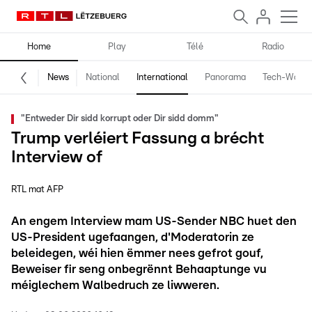
Home
Play
Télé
Radio
News
National
International
Panorama
Tech-World
"Entweder Dir sidd korrupt oder Dir sidd domm"
Trump verléiert Fassung a brécht
Interview of
RTL mat AFP
An engem Interview mam US-Sender NBC huet den
US-President ugefaangen, d'Moderatorin ze
beleidegen, wéi hien ëmmer nees gefrot gouf,
Beweiser fir seng onbegrënnt Behaaptunge vu
méiglechem Walbedruch ze liwweren.