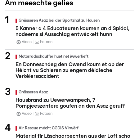
Am meeschte gelies
Gréisseren Asaz bei der Sportshal zu Housen
5 Kanner a 4 Educateuren koumen an d'Spidol,
nodeems si Ausschlag entwéckelt hunn
Video
Fotoen
Motorradschauffer huet net iwwerlieft
En Donneschdeg den Owend koum et op der
Héicht vu Schieren zu engem déidleche
Verkéiersaccident
Gréisseren Asaz
Hausbrand zu Uewerwampech, 7
Pompjeeszentere goufen an den Asaz geruff
Video
Fotoen
Air Rescue mécht CGDIS Virwërf
Material fir Läschaarbechten aus der Loft scho