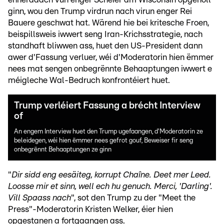
ginn, wou den Trump virdrun nach virun enger Rei
Bauere geschwat hat. Wärend hie bei kritesche Froen,
beispillsweis iwwert seng Iran-Krichsstrategie, nach
standhaft bliwwen ass, huet den US-President dann
awer d'Fassung verluer, wéi d'Moderatorin hien ëmmer
nees mat sengen onbegrënnte Behaaptungen iwwert e
méigleche Wal-Bedruch konfrontéiert huet.
Trump verléiert Fassung a brécht Interview
of
An engem Interview huet den Trump ugefaangen, d'Moderatorin ze
beleidegen, wéi hien ëmmer nees gefrot gouf, Beweiser fir seng
onbegrënnt Behaaptungen ze ginn
"
Dir sidd eng eesäiteg, korrupt Chaîne. Deet mer Leed.
Loosse mir et sinn, well ech hu genuch. Merci, 'Darling'.
Vill Spaass nach
", sot den Trump zu der "Meet the
Press"-Moderatorin Kristen Welker, éier hien
opgestanen a fortgaangen ass.