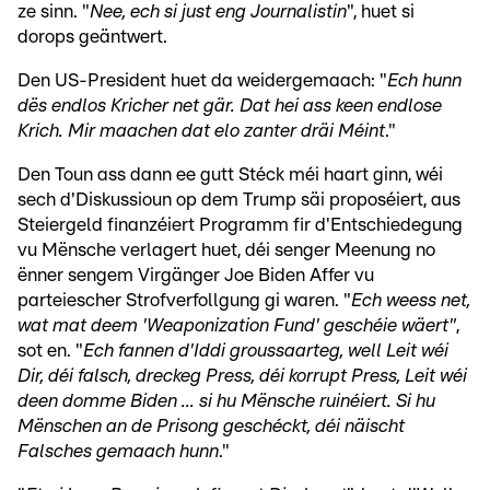
ze sinn. "
Nee, ech si just eng Journalistin
", huet si
dorops geäntwert.
Den US-President huet da weidergemaach: "
Ech hunn
dës endlos Kricher net gär. Dat hei ass keen endlose
Krich. Mir maachen dat elo zanter dräi Méint
."
Den Toun ass dann ee gutt Stéck méi haart ginn, wéi
sech d'Diskussioun op dem Trump säi proposéiert, aus
Steiergeld finanzéiert Programm fir d'Entschiedegung
vu Mënsche verlagert huet, déi senger Meenung no
ënner sengem Virgänger Joe Biden Affer vu
parteiescher Strofverfollgung gi waren. "
Ech weess net,
wat mat deem 'Weaponization Fund' geschéie wäert"
,
sot en. "
Ech fannen d'Iddi groussaarteg, well Leit wéi
Dir, déi falsch, dreckeg Press, déi korrupt Press, Leit wéi
deen domme Biden ... si hu Mënsche ruinéiert. Si hu
Mënschen an de Prisong geschéckt, déi näischt
Falsches gemaach hunn
."