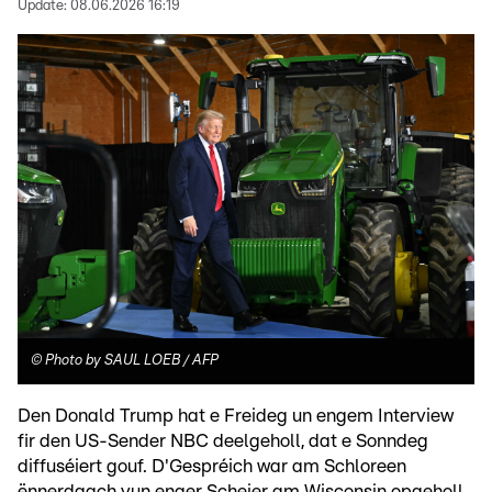
Update:
08.06.2026 16:19
©
Photo by SAUL LOEB / AFP
Den Donald Trump hat e Freideg un engem Interview
fir den US-Sender NBC deelgeholl, dat e Sonndeg
diffuséiert gouf. D'Gespréich war am Schloreen
ënnerdaach vun enger Scheier am Wisconsin opgeholl