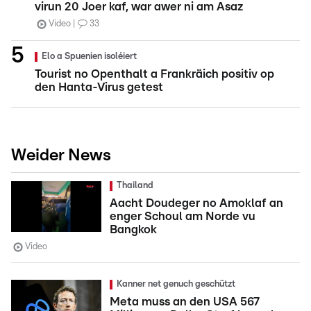
virun 20 Joer kaf, war awer ni am Asaz
Video
33
Elo a Spuenien isoléiert
Tourist no Openthalt a Frankräich positiv op
den Hanta-Virus getest
Weider News
Thailand
Aacht Doudeger no Amoklaf an
enger Schoul am Norde vu
Bangkok
Video
Kanner net genuch geschützt
Meta muss an den USA 567