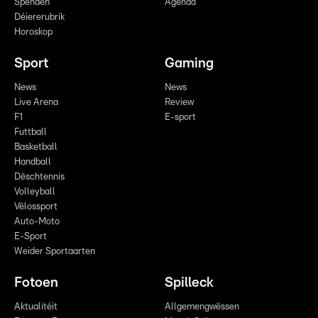
Spenden
Agenda
Déiererubrik
Horoskop
Sport
Gaming
News
News
Live Arena
Review
F1
E-sport
Futtball
Basketball
Handball
Dëschtennis
Volleyball
Vëlossport
Auto-Moto
E-Sport
Weider Sportaarten
Fotoen
Spilleck
Aktualitéit
Allgemengwëssen