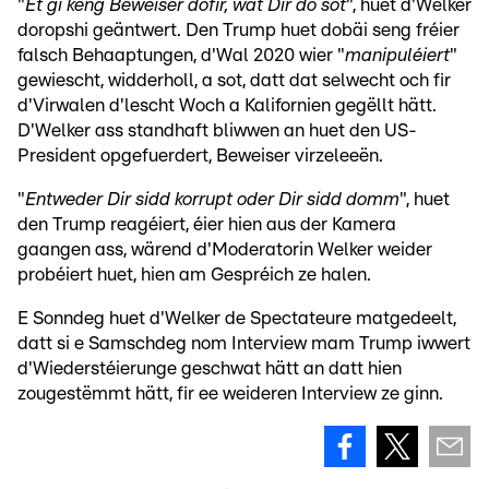
"
Et gi keng Beweiser dofir, wat Dir do sot
", huet d'Welker
doropshi geäntwert. Den Trump huet dobäi seng fréier
falsch Behaaptungen, d'Wal 2020 wier "
manipuléiert
"
gewiescht, widderholl, a sot, datt dat selwecht och fir
d'Virwalen d'lescht Woch a Kalifornien gegëllt hätt.
D'Welker ass standhaft bliwwen an huet den US-
President opgefuerdert, Beweiser virzeleeën.
"
Entweder Dir sidd korrupt oder Dir sidd domm
", huet
den Trump reagéiert, éier hien aus der Kamera
gaangen ass, wärend d'Moderatorin Welker weider
probéiert huet, hien am Gespréich ze halen.
E Sonndeg huet d'Welker de Spectateure matgedeelt,
datt si e Samschdeg nom Interview mam Trump iwwert
d'Wiederstéierunge geschwat hätt an datt hien
zougestëmmt hätt, fir ee weideren Interview ze ginn.