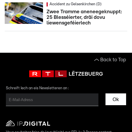
Accident zu Gelsenkirchen (D)
Zwee Tramme aneneegeknuppt:
25 Blesséierter, dräi dovu
liewensgeféierlech
Back to Top
Schreift Iech an eis Newsletteren an :
Ok