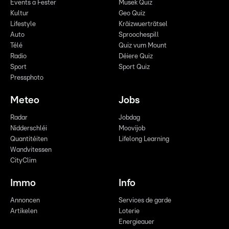
Events a Fester
Musek Quiz
Kultur
Geo Quiz
Lifestyle
Kräizwuerträtsel
Auto
Sproochespill
Télé
Quiz vum Mount
Radio
Déiere Quiz
Sport
Sport Quiz
Pressphoto
Meteo
Jobs
Radar
Jobdag
Nidderschléi
Moovijob
Quantitéiten
Lifelong Learning
Wandvitessen
CityClim
Immo
Info
Annoncen
Services de garde
Artikelen
Loterie
Energieauer