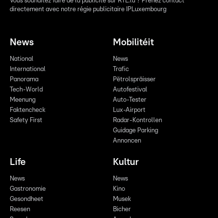
Vous souhaitez faire de la publicité sur RTL.lu ? Prenez contact
directement avec notre régie publicitaire IPLuxembourg
News
Mobilitéit
National
News
International
Trafic
Panorama
Pëtrolspräisser
Tech-World
Autofestival
Meenung
Auto-Tester
Faktencheck
Lux-Airport
Safety First
Radar-Kontrollen
Guidage Parking
Annoncen
Life
Kultur
News
News
Gastronomie
Kino
Gesondheet
Musek
Reesen
Bicher