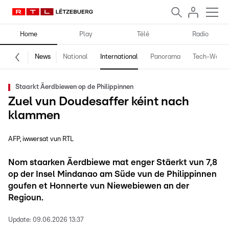
Home
Play
Télé
Radio
News
National
International
Panorama
Tech-World
Staarkt Äerdbiewen op de Philippinnen
Zuel vun Doudesaffer kéint nach
klammen
AFP, iwwersat vun RTL
Nom staarken Äerdbiewe mat enger Stäerkt vun 7,8
op der Insel Mindanao am Süde vun de Philippinnen
goufen et Honnerte vun Niewebiewen an der
Regioun.
Update:
09.06.2026 13:37