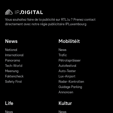
Vous souhaitez faire de la publicité sur RTL.lu ? Prenez contact
directement avec notre régie publicitaire IPLuxembourg
News
Mobilitéit
National
News
International
Trafic
Panorama
Pëtrolspräisser
Tech-World
Autofestival
Meenung
Auto-Tester
Faktencheck
Lux-Airport
Safety First
Radar-Kontrollen
Guidage Parking
Annoncen
Life
Kultur
News
News