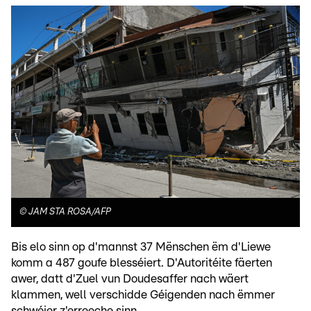
©
JAM STA ROSA/AFP
Bis elo sinn op d'mannst 37 Mënschen ëm d'Liewe
komm a 487 goufe blesséiert. D'Autoritéite fäerten
awer, datt d'Zuel vun Doudesaffer nach wäert
klammen, well verschidde Géigenden nach ëmmer
schwéier z'erreeche sinn.