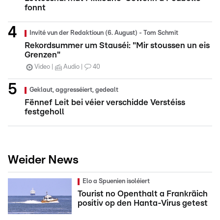
fonnt
Invité vun der Redaktioun (6. August) - Tom Schmit
Rekordsummer um Stauséi: "Mir stoussen un eis
Grenzen"
Video
Audio
40
Geklaut, aggresséiert, gedealt
Fënnef Leit bei véier verschidde Verstéiss
festgeholl
Weider News
Elo a Spuenien isoléiert
Tourist no Openthalt a Frankräich
positiv op den Hanta-Virus getest