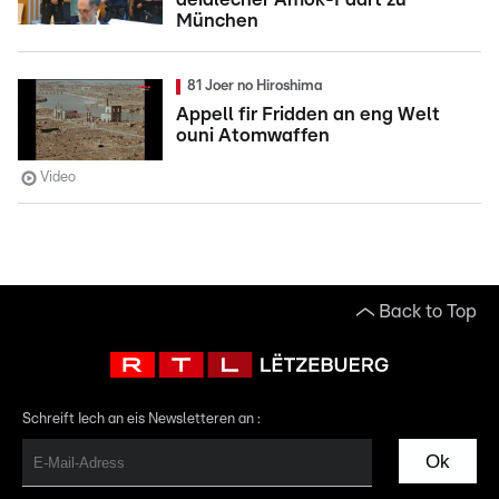
München
81 Joer no Hiroshima
Appell fir Fridden an eng Welt
ouni Atomwaffen
Video
Back to Top
Schreift Iech an eis Newsletteren an :
Ok