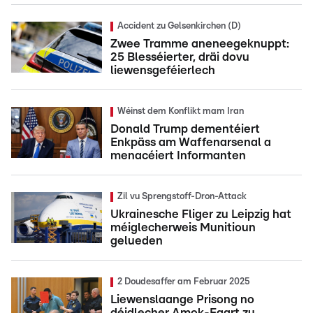
Accident zu Gelsenkirchen (D)
Zwee Tramme aneneegeknuppt:
25 Blesséierter, dräi dovu
liewensgeféierlech
Wéinst dem Konflikt mam Iran
Donald Trump dementéiert
Enkpäss am Waffenarsenal a
menacéiert Informanten
Zil vu Sprengstoff-Dron-Attack
Ukrainesche Fliger zu Leipzig hat
méiglecherweis Munitioun
gelueden
2 Doudesaffer am Februar 2025
Liewenslaange Prisong no
déidlecher Amok-Faart zu