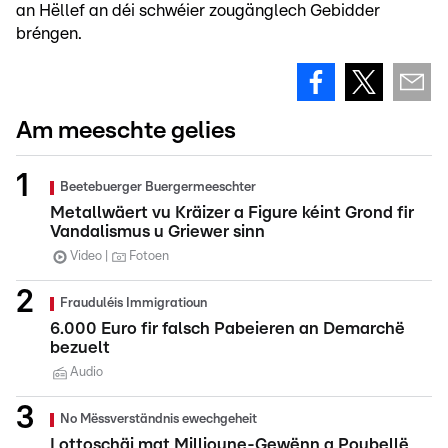
an Hëllef an déi schwéier zougänglech Gebidder
bréngen.
Am meeschte gelies
Beetebuerger Buergermeeschter
Metallwäert vu Kräizer a Figure kéint Grond fir
Vandalismus u Griewer sinn
Video
Fotoen
Frauduléis Immigratioun
6.000 Euro fir falsch Pabeieren an Demarchë
bezuelt
Audio
No Mëssverständnis ewechgeheit
Lottoschäi mat Millioune-Gewënn a Poubellë