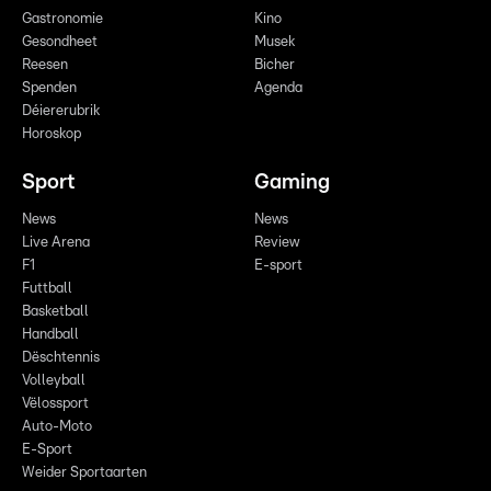
Gastronomie
Kino
Gesondheet
Musek
Reesen
Bicher
Spenden
Agenda
Déiererubrik
Horoskop
Sport
Gaming
News
News
Live Arena
Review
F1
E-sport
Futtball
Basketball
Handball
Dëschtennis
Volleyball
Vëlossport
Auto-Moto
E-Sport
Weider Sportaarten