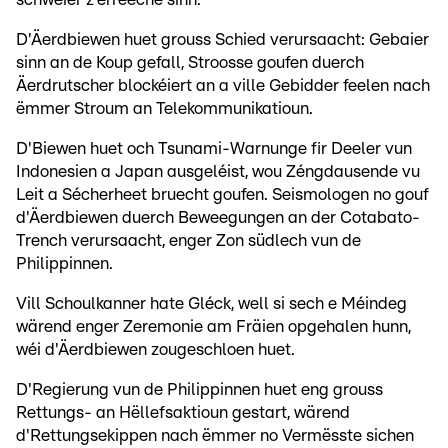
D'Äerdbiewen huet grouss Schied verursaacht: Gebaier
sinn an de Koup gefall, Stroosse goufen duerch
Äerdrutscher blockéiert an a ville Gebidder feelen nach
ëmmer Stroum an Telekommunikatioun.
D'Biewen huet och Tsunami-Warnunge fir Deeler vun
Indonesien a Japan ausgeléist, wou Zéngdausende vu
Leit a Sécherheet bruecht goufen. Seismologen no gouf
d'Äerdbiewen duerch Beweegungen an der Cotabato-
Trench verursaacht, enger Zon südlech vun de
Philippinnen.
Vill Schoulkanner hate Gléck, well si sech e Méindeg
wärend enger Zeremonie am Fräien opgehalen hunn,
wéi d'Äerdbiewen zougeschloen huet.
D'Regierung vun de Philippinnen huet eng grouss
Rettungs- an Hëllefsaktioun gestart, wärend
d'Rettungsekippen nach ëmmer no Vermësste sichen