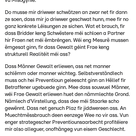
vu Misogynie.
Do musse mir driwwer schwätzen an zwar net fir dann
ze soen, dass mir jo driwwer geschwat hunn, mee fir no
ganz konkrete Léisungen ze sichen. Wat et brauch, fir
dass Bridder keng Schwëstere méi schloen a Partner
hir Fraen net méi ëmbréngen. Wéi eng Mesurë mussen
ëmgesat ginn, fir dass Gewalt géint Frae keng
strukturell Realitéit méi ass?
Dass Männer Gewalt erliewen, ass net manner
schlëmm oder manner wichteg. Selbstverständlech
muss och hei Preventioun geleescht ginn an Hëllef fir
Betraffener ugebuede ginn. Mee dass souwuel Männer,
wéi Frae Gewalt erliewen huet den nämmlechte Grond.
Nämlech d’Virstellung, dass dee méi Staarke scho
gewënnt. Dass net genuch Plaz fir jiddwereen ass. An
Muechtmëssbrauch deen eenzege Wee no vir ass. Vun
enger strategescher Preventiounsaarbecht profitéiere
mir also alleguer, onofhängeg vun eisem Geschlecht.