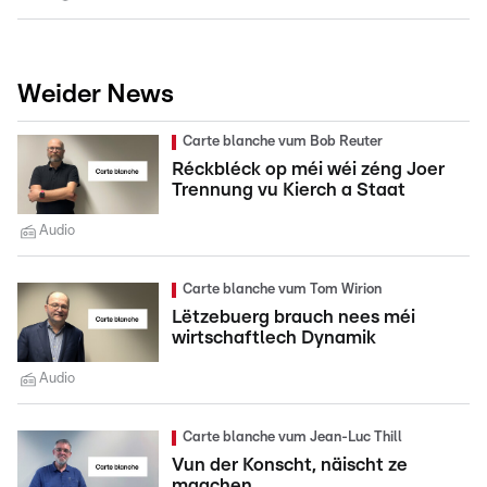
Weider News
Carte blanche vum Bob Reuter
Réckbléck op méi wéi zéng Joer
Trennung vu Kierch a Staat
Audio
Carte blanche vum Tom Wirion
Lëtzebuerg brauch nees méi
wirtschaftlech Dynamik
Audio
Carte blanche vum Jean-Luc Thill
Vun der Konscht, näischt ze
maachen