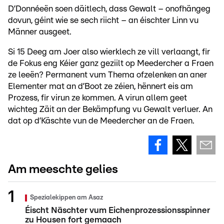
D’Donnéeën soen däitlech, dass Gewalt – onofhängeg
dovun, géint wie se sech riicht – an éischter Linn vu
Männer ausgeet.
Si 15 Deeg am Joer also wierklech ze vill verlaangt, fir
de Fokus eng Kéier ganz geziilt op Meedercher a Fraen
ze leeën? Permanent vum Thema ofzelenken an aner
Elementer mat an d’Boot ze zéien, hënnert eis am
Prozess, fir virun ze kommen. A virun allem geet
wichteg Zäit an der Bekämpfung vu Gewalt verluer. An
dat op d’Käschte vun de Meedercher an de Fraen.
Am meeschte gelies
Spezialekippen am Asaz
Éischt Näschter vum Eichenprozessionsspinner
zu Housen fort gemaach