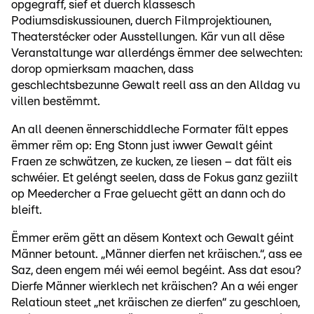
opgegraff, sief et duerch klassesch
Podiumsdiskussiounen, duerch Filmprojektiounen,
Theaterstécker oder Ausstellungen. Kär vun all dëse
Veranstaltunge war allerdéngs ëmmer dee selwechten:
dorop opmierksam maachen, dass
geschlechtsbezunne Gewalt reell ass an den Alldag vu
villen bestëmmt.
An all deenen ënnerschiddleche Formater fält eppes
ëmmer rëm op: Eng Stonn just iwwer Gewalt géint
Fraen ze schwätzen, ze kucken, ze liesen – dat fält eis
schwéier. Et geléngt seelen, dass de Fokus ganz geziilt
op Meedercher a Frae geluecht gëtt an dann och do
bleift.
Ëmmer erëm gëtt an dësem Kontext och Gewalt géint
Männer betount. „Männer dierfen net kräischen.“, ass ee
Saz, deen engem méi wéi eemol begéint. Ass dat esou?
Dierfe Männer wierklech net kräischen? An a wéi enger
Relatioun steet „net kräischen ze dierfen“ zu geschloen,