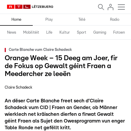
Home
Play
Télé
Radio
News
Mobilitéit
Life
Kultur
Sport
Gaming
Fotoen
Carte Blanche vum Claire Schadeck
Orange Week – 15 Deeg am Joer, fir
de Fokus op Gewalt géint Fraen a
Meedercher ze leeën
Claire Schadeck
An dëser Carte Blanche freet sech d’Claire
Schadeck vum CID | Fraen an Gender, ob Männer
wierklech net kräischen dierfen a firwat Gewalt
géint Fraen als Sujet den Owesprogramm vun enger
Table Ronde net gefëllt kritt.