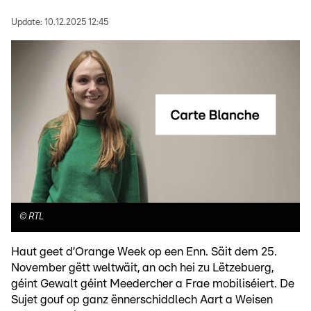
Update:
10.12.2025 12:45
©
RTL
Haut geet d’Orange Week op een Enn. Säit dem 25.
November gëtt weltwäit, an och hei zu Lëtzebuerg,
géint Gewalt géint Meedercher a Frae mobiliséiert. De
Sujet gouf op ganz ënnerschiddlech Aart a Weisen