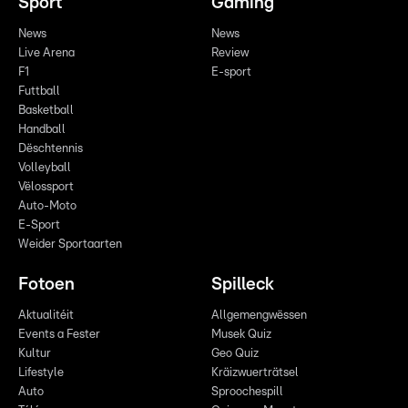
Sport
Gaming
News
News
Live Arena
Review
F1
E-sport
Futtball
Basketball
Handball
Dëschtennis
Volleyball
Vëlossport
Auto-Moto
E-Sport
Weider Sportaarten
Fotoen
Spilleck
Aktualitéit
Allgemengwëssen
Events a Fester
Musek Quiz
Kultur
Geo Quiz
Lifestyle
Kräizwuerträtsel
Auto
Sproochespill