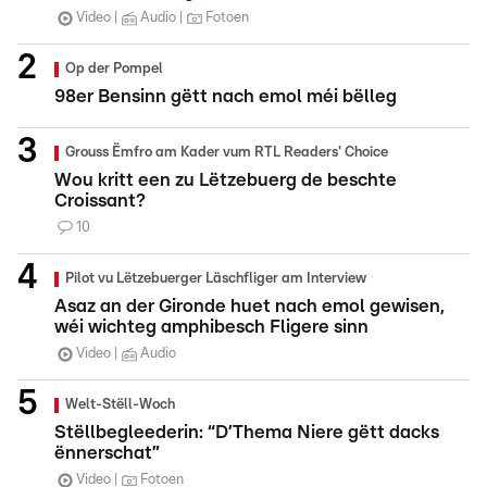
Video
Audio
Fotoen
Op der Pompel
98er Bensinn gëtt nach emol méi bëlleg
Grouss Ëmfro am Kader vum RTL Readers' Choice
Wou kritt een zu Lëtzebuerg de beschte
Croissant?
10
Pilot vu Lëtzebuerger Läschfliger am Interview
Asaz an der Gironde huet nach emol gewisen,
wéi wichteg amphibesch Fligere sinn
Video
Audio
Welt-Stëll-Woch
Stëllbegleederin: “D’Thema Niere gëtt dacks
ënnerschat”
Video
Fotoen