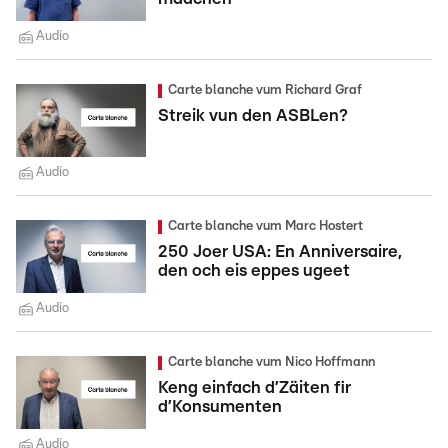
Audio
Carte blanche vum Richard Graf
Streik vun den ASBLen?
Audio
Carte blanche vum Marc Hostert
250 Joer USA: En Anniversaire,
den och eis eppes ugeet
Audio
Carte blanche vum Nico Hoffmann
Keng einfach d’Zäiten fir
d’Konsumenten
Audio