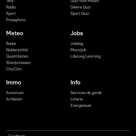
Télé
Quiz vum Mount
Radio
Déiere Quiz
Sport
Sport Quiz
Pressphoto
Meteo
Jobs
Radar
Jobdag
Nidderschléi
Moovijob
Quantitéiten
Lifelong Learning
Wandvitessen
CityClim
Immo
Info
Annoncen
Services de garde
Artikelen
Loterie
Energieauer