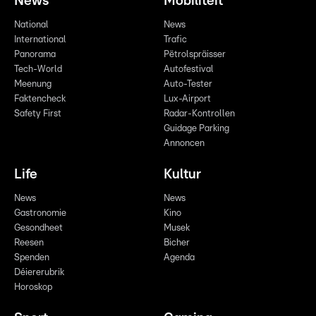
News
Mobilitéit
National
News
International
Trafic
Panorama
Pëtrolspräisser
Tech-World
Autofestival
Meenung
Auto-Tester
Faktencheck
Lux-Airport
Safety First
Radar-Kontrollen
Guidage Parking
Annoncen
Life
Kultur
News
News
Gastronomie
Kino
Gesondheet
Musek
Reesen
Bicher
Spenden
Agenda
Déiererubrik
Horoskop