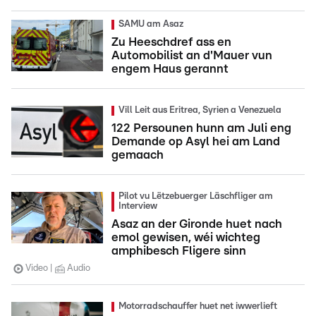
SAMU am Asaz
Zu Heeschdref ass en
Automobilist an d'Mauer vun
engem Haus gerannt
Vill Leit aus Eritrea, Syrien a Venezuela
122 Persounen hunn am Juli eng
Demande op Asyl hei am Land
gemaach
Pilot vu Lëtzebuerger Läschfliger am
Interview
Asaz an der Gironde huet nach
emol gewisen, wéi wichteg
amphibesch Fligere sinn
Video
Audio
Motorradschauffer huet net iwwerlieft