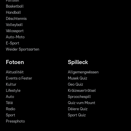
Futtball
Basketball
Handball
Dëschtennis
Volleyball
Vëlossport
Auto-Moto
E-Sport
Weider Sportaarten
Fotoen
Spilleck
Aktualitéit
Allgemengwëssen
Events a Fester
Musek Quiz
Kultur
Geo Quiz
Lifestyle
Kräizwuerträtsel
Auto
Sproochespill
Télé
Quiz vum Mount
Radio
Déiere Quiz
Sport
Sport Quiz
Pressphoto