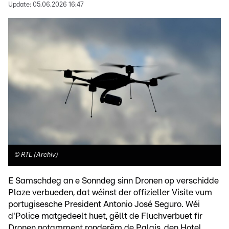
Update:
05.06.2026 16:47
©
RTL (Archiv)
E Samschdeg an e Sonndeg sinn Dronen op verschidde
Plaze verbueden, dat wéinst der offizieller Visite vum
portugisesche President Antonio José Seguro. Wéi
d'Police matgedeelt huet, gëllt de Fluchverbuet fir
Dronen notamment ronderëm de Palais, den Hotel