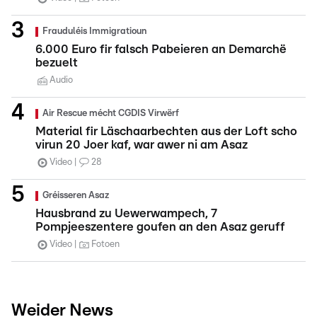
Frauduléis Immigratioun
6.000 Euro fir falsch Pabeieren an Demarchë
bezuelt
Audio
Air Rescue mécht CGDIS Virwërf
Material fir Läschaarbechten aus der Loft scho
virun 20 Joer kaf, war awer ni am Asaz
Video
28
Gréisseren Asaz
Hausbrand zu Uewerwampech, 7
Pompjeeszentere goufen an den Asaz geruff
Video
Fotoen
Weider News