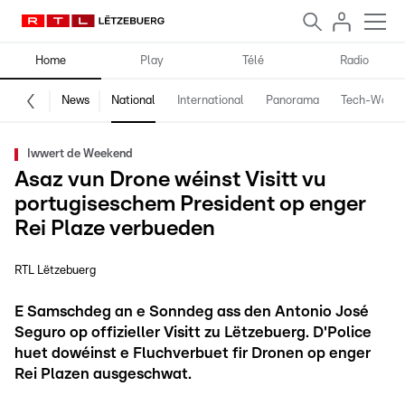
Home
Play
Télé
Radio
News
National
International
Panorama
Tech-World
Iwwert de Weekend
Asaz vun Drone wéinst Visitt vu
portugiseschem President op enger
Rei Plaze verbueden
RTL Lëtzebuerg
E Samschdeg an e Sonndeg ass den Antonio José
Seguro op offizieller Visitt zu Lëtzebuerg. D'Police
huet dowéinst e Fluchverbuet fir Dronen op enger
Rei Plazen ausgeschwat.