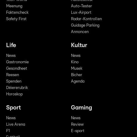
Meenung
Auto-Tester
Faktencheck
Lux-Airport
Safety First
Radar-Kontrollen
Guidage Parking
Annoncen
Life
Kultur
News
News
Gastronomie
Kino
Gesondheet
Musek
Reesen
Bicher
Spenden
Agenda
Déiererubrik
Horoskop
Sport
Gaming
News
News
Live Arena
Review
F1
E-sport