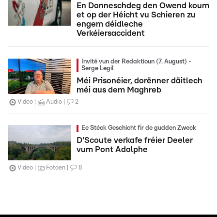
En Donneschdeg den Owend koum
et op der Héicht vu Schieren zu
engem déidleche
Verkéiersaccident
Invité vun der Redaktioun (7. August) -
Serge Legil
Méi Prisonéier, dorënner däitlech
méi aus dem Maghreb
Video
Audio
2
Ee Stéck Geschicht fir de gudden Zweck
D'Scoute verkafe fréier Deeler
vum Pont Adolphe
Video
Fotoen
8