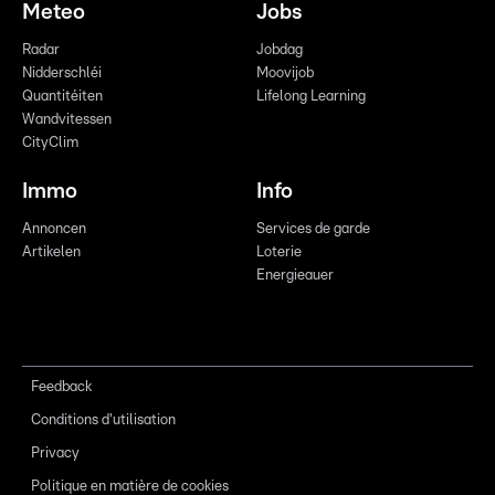
Meteo
Jobs
Radar
Jobdag
Nidderschléi
Moovijob
Quantitéiten
Lifelong Learning
Wandvitessen
CityClim
Immo
Info
Annoncen
Services de garde
Artikelen
Loterie
Energieauer
Feedback
Conditions d'utilisation
Privacy
Politique en matière de cookies