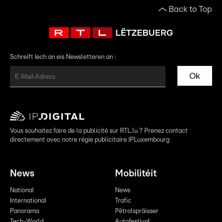
Back to Top
Schreift Iech an eis Newsletteren an :
Ok
Vous souhaitez faire de la publicité sur RTL.lu ? Prenez contact
directement avec notre régie publicitaire IPLuxembourg
News
Mobilitéit
National
News
International
Trafic
Panorama
Pëtrolspräisser
Tech-World
Autofestival