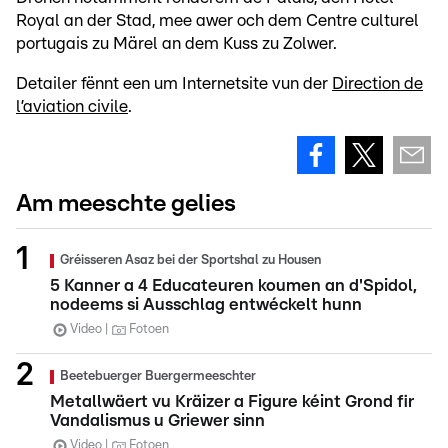
Royal an der Stad, mee awer och dem Centre culturel
portugais zu Märel an dem Kuss zu Zolwer.
Detailer fënnt een um Internetsite vun der
Direction de
l’aviation civile
.
Am meeschte gelies
Gréisseren Asaz bei der Sportshal zu Housen
5 Kanner a 4 Educateuren koumen an d'Spidol,
nodeems si Ausschlag entwéckelt hunn
Video
Fotoen
Beetebuerger Buergermeeschter
Metallwäert vu Kräizer a Figure kéint Grond fir
Vandalismus u Griewer sinn
Video
Fotoen