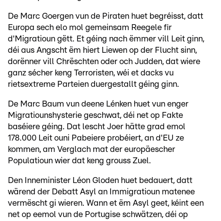
De Marc Goergen vun de Piraten huet begréisst, datt
Europa sech elo mol gemeinsam Reegele fir
d'Migratioun gëtt. Et géing nach ëmmer vill Leit ginn,
déi aus Angscht ëm hiert Liewen op der Flucht sinn,
dorënner vill Chrëschten oder och Judden, dat wiere
ganz sécher keng Terroristen, wéi et dacks vu
rietsextreme Parteien duergestallt géing ginn.
De Marc Baum vun deene Lénken huet vun enger
Migratiounshysterie geschwat, déi net op Fakte
baséiere géing. Dat lescht Joer hätte grad emol
178.000 Leit ouni Pabeiere probéiert, an d'EU ze
kommen, am Verglach mat der europäescher
Populatioun wier dat keng grouss Zuel.
Den Inneminister Léon Gloden huet bedauert, datt
wärend der Debatt Asyl an Immigratioun matenee
vermëscht gi wieren. Wann et ëm Asyl geet, kéint een
net op eemol vun de Portugise schwätzen, déi op