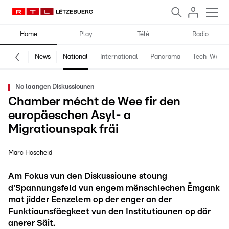
Home
Play
Télé
Radio
News
National
International
Panorama
Tech-World
No laangen Diskussiounen
Chamber mécht de Wee fir den
europäeschen Asyl- a
Migratiounspak fräi
Marc Hoscheid
Am Fokus vun den Diskussioune stoung
d'Spannungsfeld vun engem mënschlechen Ëmgank
mat jidder Eenzelem op der enger an der
Funktiounsfäegkeet vun den Institutiounen op där
anerer Säit.