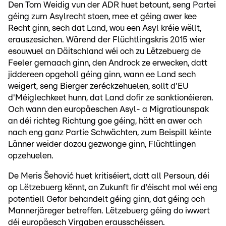
Den Tom Weidig vun der ADR huet betount, seng Partei
géing zum Asylrecht stoen, mee et géing awer kee
Recht ginn, sech dat Land, wou een Asyl kréie wëllt,
erauszesichen. Wärend der Flüchtlingskris 2015 wier
esouwuel an Däitschland wéi och zu Lëtzebuerg de
Feeler gemaach ginn, den Androck ze erwecken, datt
jiddereen opgeholl géing ginn, wann ee Land sech
weigert, seng Bierger zeréckzehuelen, sollt d'EU
d'Méiglechkeet hunn, dat Land dofir ze sanktionéieren.
Och wann den europäeschen Asyl- a Migratiounspak
an déi richteg Richtung goe géing, hätt en awer och
nach eng ganz Partie Schwächten, zum Beispill kéinte
Länner weider dozou gezwonge ginn, Flüchtlingen
opzehuelen.
De Meris Šehović huet kritiséiert, datt all Persoun, déi
op Lëtzebuerg kënnt, an Zukunft fir d'éischt mol wéi eng
potentiell Gefor behandelt géing ginn, dat géing och
Mannerjäreger betreffen. Lëtzebuerg géing do iwwert
déi europäesch Virgaben erausschéissen.