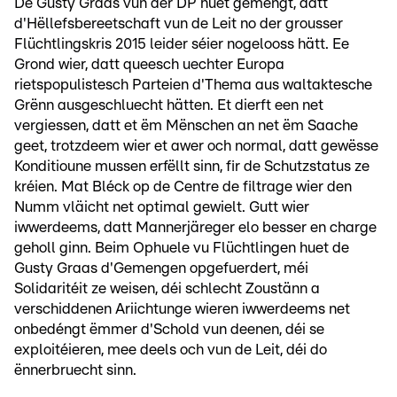
De Gusty Graas vun der DP huet gemengt, datt
d'Hëllefsbereetschaft vun de Leit no der grousser
Flüchtlingskris 2015 leider séier nogelooss hätt. Ee
Grond wier, datt queesch uechter Europa
rietspopulistesch Parteien d'Thema aus waltaktesche
Grënn ausgeschluecht hätten. Et dierft een net
vergiessen, datt et ëm Mënschen an net ëm Saache
geet, trotzdeem wier et awer och normal, datt gewësse
Konditioune mussen erfëllt sinn, fir de Schutzstatus ze
kréien. Mat Bléck op de Centre de filtrage wier den
Numm vläicht net optimal gewielt. Gutt wier
iwwerdeems, datt Mannerjäreger elo besser en charge
geholl ginn. Beim Ophuele vu Flüchtlingen huet de
Gusty Graas d'Gemengen opgefuerdert, méi
Solidaritéit ze weisen, déi schlecht Zoustänn a
verschiddenen Ariichtunge wieren iwwerdeems net
onbedéngt ëmmer d'Schold vun deenen, déi se
exploitéieren, mee deels och vun de Leit, déi do
ënnerbruecht sinn.