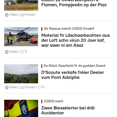
Flamen, Pompjeeën op der Plaz
Video
Fotoen
Air Rescue mécht CGDIS Virwërf
Material fir Läschaarbechten aus
der Loft scho virun 20 Joer kaf,
war awer ni am Asaz
Video
0
Ee Stéck Geschicht fir de gudden Zweck
D'Scoute verkafe fréier Deeler
vum Pont Adolphe
Video
Fotoen
0
CGDIS mellt
Zwee Blesséierter bei dräi
Accidenter