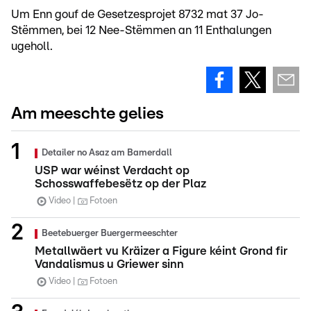
Um Enn gouf de Gesetzesprojet 8732 mat 37 Jo-
Stëmmen, bei 12 Nee-Stëmmen an 11 Enthalungen
ugeholl.
Am meeschte gelies
Detailer no Asaz am Bamerdall
USP war wéinst Verdacht op
Schosswaffebesëtz op der Plaz
Video
Fotoen
Beetebuerger Buergermeeschter
Metallwäert vu Kräizer a Figure kéint Grond fir
Vandalismus u Griewer sinn
Video
Fotoen