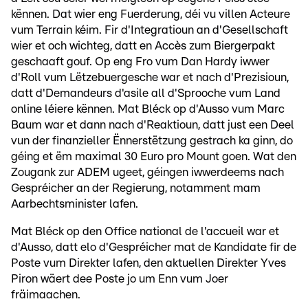
kënnen. Dat wier eng Fuerderung, déi vu villen Acteure
vum Terrain kéim. Fir d'Integratioun an d'Gesellschaft
wier et och wichteg, datt en Accès zum Biergerpakt
geschaaft gouf. Op eng Fro vum Dan Hardy iwwer
d'Roll vum Lëtzebuergesche war et nach d'Prezisioun,
datt d'Demandeurs d'asile all d'Sprooche vum Land
online léiere kënnen. Mat Bléck op d'Ausso vum Marc
Baum war et dann nach d'Reaktioun, datt just een Deel
vun der finanzieller Ënnerstëtzung gestrach ka ginn, do
géing et ëm maximal 30 Euro pro Mount goen. Wat den
Zougank zur ADEM ugeet, géingen iwwerdeems nach
Gespréicher an der Regierung, notamment mam
Aarbechtsminister lafen.
Mat Bléck op den Office national de l'accueil war et
d'Ausso, datt elo d'Gespréicher mat de Kandidate fir de
Poste vum Direkter lafen, den aktuellen Direkter Yves
Piron wäert dee Poste jo um Enn vum Joer
fräimaachen.