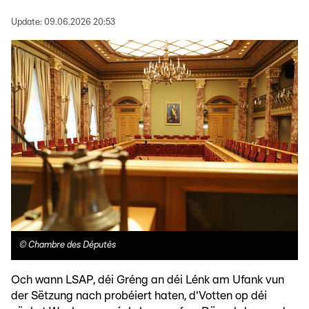
Update:
09.06.2026 20:53
©
Chambre des Députés
Och wann LSAP, déi Gréng an déi Lénk am Ufank vun
der Sëtzung nach probéiert haten, d'Votten op déi