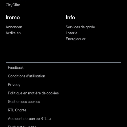
CityClim
Immo
Info
Annoncen
Services de garde
Artikelen
Loterie
Energieauer
Feedback
Conditions d'utilisation
Privacy
Politique en matière de cookies
Gestion des cookies
RTL Charte
Accidentsfotoen op RTL.lu