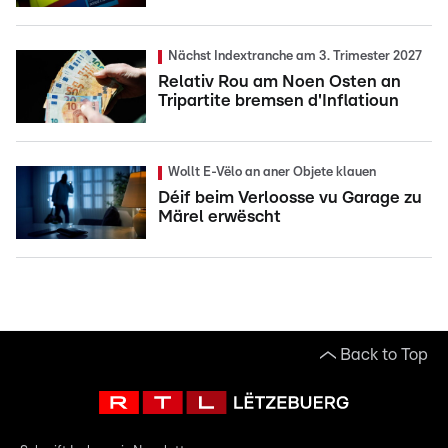
Nächst Indextranche am 3. Trimester 2027
Relativ Rou am Noen Osten an
Tripartite bremsen d'Inflatioun
Wollt E-Vëlo an aner Objete klauen
Déif beim Verloosse vu Garage zu
Märel erwëscht
Back to Top