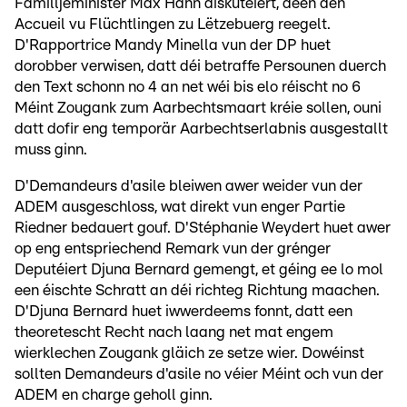
Familljeminister Max Hahn diskutéiert, deen den
Accueil vu Flüchtlingen zu Lëtzebuerg reegelt.
D'Rapportrice Mandy Minella vun der DP huet
dorobber verwisen, datt déi betraffe Persounen duerch
den Text schonn no 4 an net wéi bis elo réischt no 6
Méint Zougank zum Aarbechtsmaart kréie sollen, ouni
datt dofir eng temporär Aarbechtserlabnis ausgestallt
muss ginn.
D'Demandeurs d'asile bleiwen awer weider vun der
ADEM ausgeschloss, wat direkt vun enger Partie
Riedner bedauert gouf. D'Stéphanie Weydert huet awer
op eng entspriechend Remark vun der grénger
Deputéiert Djuna Bernard gemengt, et géing ee lo mol
een éischte Schratt an déi richteg Richtung maachen.
D'Djuna Bernard huet iwwerdeems fonnt, datt een
theoretescht Recht nach laang net mat engem
wierklechen Zougank gläich ze setze wier. Dowéinst
sollten Demandeurs d'asile no véier Méint och vun der
ADEM en charge geholl ginn.