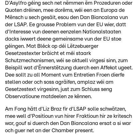
D'Asylfro géing sech net nëmmen ëm Prozeduren oder
Quoten dréinen, mee dorëms, wéi een an Europa de
Mënsch u sech gesäit, esou den Dan Biancalana vun
der LSAP. Ee grousse Problem vun der EU wier, datt
d'Interesse vun deenen eenzelen Nationalstaaten
dacks iwwert deene gemeinsame vun der EU stoe
géingen. Mat Bléck op déi Lëtzebuerger
Gesetzestexter bräicht et méi staark
Schutzmechanismen, wéi se aktuell virgesi sinn, zum
Beispill wat d'Ënnerstëtzung duerch een Affekot ugeet.
Dee sollt zu all Moment vum Entretien Froen dierfe
stellen oder och soss agräifen, amplaz wéi am
Gesetzestext virgesinn, just zum Schluss seng
Observatioune matdeelen ze kënnen.
Am Fong hätt d'Liz Braz fir d'LSAP solle schwätzen,
mee well d'Positioun vun hirer Fraktioun hir ze kritesch
war, gouf si duerch den Dan Biancalana ersat a si war
och guer net an der Chamber present.