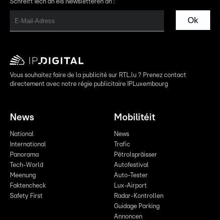
Schreift Iech an eis Newsletteren an :
Ok
Vous souhaitez faire de la publicité sur RTL.lu ? Prenez contact
directement avec notre régie publicitaire IPLuxembourg
News
Mobilitéit
National
News
International
Trafic
Panorama
Pëtrolspräisser
Tech-World
Autofestival
Meenung
Auto-Tester
Faktencheck
Lux-Airport
Safety First
Radar-Kontrollen
Guidage Parking
Annoncen