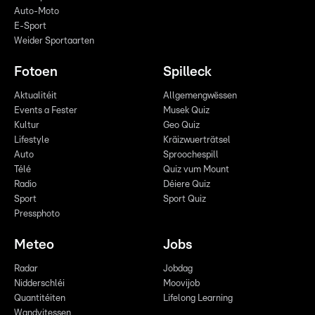
Auto-Moto
E-Sport
Weider Sportaarten
Fotoen
Spilleck
Aktualitéit
Allgemengwëssen
Events a Fester
Musek Quiz
Kultur
Geo Quiz
Lifestyle
Kräizwuerträtsel
Auto
Sproochespill
Télé
Quiz vum Mount
Radio
Déiere Quiz
Sport
Sport Quiz
Pressphoto
Meteo
Jobs
Radar
Jobdag
Nidderschléi
Moovijob
Quantitéiten
Lifelong Learning
Wandvitessen