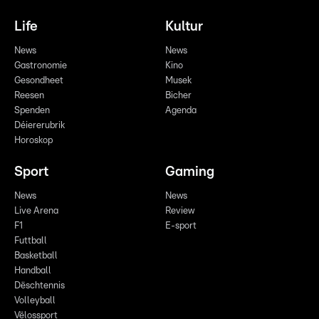
Life
Kultur
News
News
Gastronomie
Kino
Gesondheet
Musek
Reesen
Bicher
Spenden
Agenda
Déiererubrik
Horoskop
Sport
Gaming
News
News
Live Arena
Review
F1
E-sport
Futtball
Basketball
Handball
Dëschtennis
Volleyball
Vëlossport