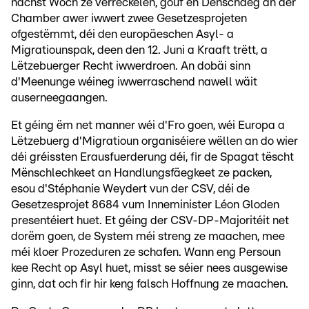
nächst Woch ze verréckelen, gouf en Dënschdeg an der
Chamber awer iwwert zwee Gesetzesprojeten
ofgestëmmt, déi den europäeschen Asyl- a
Migratiounspak, deen den 12. Juni a Kraaft trëtt, a
Lëtzebuerger Recht iwwerdroen. An dobäi sinn
d'Meenunge wéineg iwwerraschend nawell wäit
auserneegaangen.
Et géing ëm net manner wéi d'Fro goen, wéi Europa a
Lëtzebuerg d'Migratioun organiséiere wëllen an do wier
déi gréissten Erausfuerderung déi, fir de Spagat tëscht
Mënschlechkeet an Handlungsfäegkeet ze packen,
esou d'Stéphanie Weydert vun der CSV, déi de
Gesetzesprojet 8684 vum Inneminister Léon Gloden
presentéiert huet. Et géing der CSV-DP-Majoritéit net
dorëm goen, de System méi streng ze maachen, mee
méi kloer Prozeduren ze schafen. Wann eng Persoun
kee Recht op Asyl huet, misst se séier nees ausgewise
ginn, dat och fir hir keng falsch Hoffnung ze maachen.