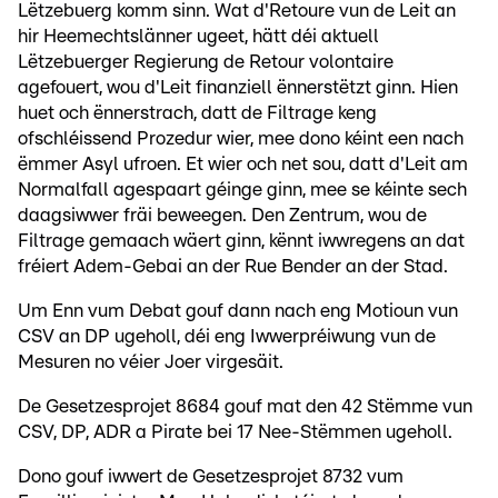
Lëtzebuerg komm sinn. Wat d'Retoure vun de Leit an
hir Heemechtslänner ugeet, hätt déi aktuell
Lëtzebuerger Regierung de Retour volontaire
agefouert, wou d'Leit finanziell ënnerstëtzt ginn. Hien
huet och ënnerstrach, datt de Filtrage keng
ofschléissend Prozedur wier, mee dono kéint een nach
ëmmer Asyl ufroen. Et wier och net sou, datt d'Leit am
Normalfall agespaart géinge ginn, mee se kéinte sech
daagsiwwer fräi beweegen. Den Zentrum, wou de
Filtrage gemaach wäert ginn, kënnt iwwregens an dat
fréiert Adem-Gebai an der Rue Bender an der Stad.
Um Enn vum Debat gouf dann nach eng Motioun vun
CSV an DP ugeholl, déi eng Iwwerpréiwung vun de
Mesuren no véier Joer virgesäit.
De Gesetzesprojet 8684 gouf mat den 42 Stëmme vun
CSV, DP, ADR a Pirate bei 17 Nee-Stëmmen ugeholl.
Dono gouf iwwert de Gesetzesprojet 8732 vum