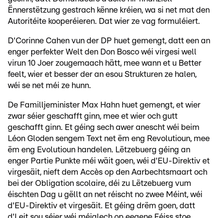
Ënnerstëtzung gestrach kënne kréien, wa si net mat den
Autoritéite kooperéieren. Dat wier ze vag formuléiert.
D'Corinne Cahen vun der DP huet gemengt, datt een an
enger perfekter Welt den Don Bosco wéi virgesi well
virun 10 Joer zougemaach hätt, mee wann et u Better
feelt, wier et besser der an esou Strukturen ze halen,
wéi se net méi ze hunn.
De Familljeminister Max Hahn huet gemengt, et wier
zwar séier geschafft ginn, mee et wier och gutt
geschafft ginn. Et géing sech awer anescht wéi beim
Léon Gloden sengem Text net ëm eng Revolutioun, mee
ëm eng Evolutioun handelen. Lëtzebuerg géing an
enger Partie Punkte méi wäit goen, wéi d'EU-Direktiv et
virgesäit, nieft dem Accès op den Aarbechtsmaart och
bei der Obligation scolaire, déi zu Lëtzebuerg vum
éischten Dag u gëllt an net réischt no zwee Méint, wéi
d'EU-Direktiv et virgesäit. Et géing drëm goen, datt
d'Leit sou séier wéi méiglech op eegene Féiss stoe