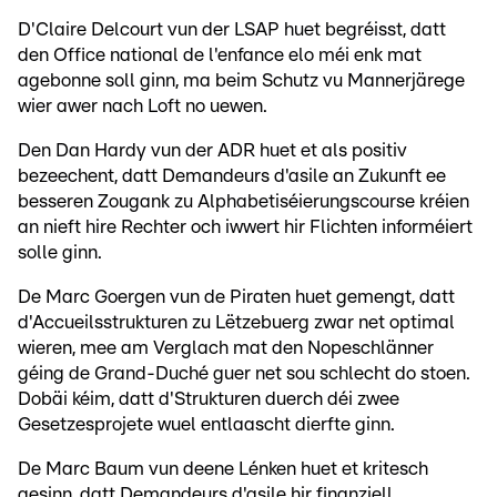
D'Claire Delcourt vun der LSAP huet begréisst, datt
den Office national de l'enfance elo méi enk mat
agebonne soll ginn, ma beim Schutz vu Mannerjärege
wier awer nach Loft no uewen.
Den Dan Hardy vun der ADR huet et als positiv
bezeechent, datt Demandeurs d'asile an Zukunft ee
besseren Zougank zu Alphabetiséierungscourse kréien
an nieft hire Rechter och iwwert hir Flichten informéiert
solle ginn.
De Marc Goergen vun de Piraten huet gemengt, datt
d'Accueilsstrukturen zu Lëtzebuerg zwar net optimal
wieren, mee am Verglach mat den Nopeschlänner
géing de Grand-Duché guer net sou schlecht do stoen.
Dobäi kéim, datt d'Strukturen duerch déi zwee
Gesetzesprojete wuel entlaascht dierfte ginn.
De Marc Baum vun deene Lénken huet et kritesch
gesinn, datt Demandeurs d'asile hir finanziell