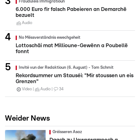
Frauduléis Immigratioun
6.000 Euro fir falsch Pabeieren an Demarchë
bezuelt
Audio
No Mëssverständnis ewechgeheit
Lottoschäi mat Millioune-Gewënn a Poubellë
fonnt
Invité vun der Redaktioun (6. August) - Tom Schmit
Rekordsummer um Stauséi: "Mir stoussen un eis
Grenzen"
Video
Audio
34
Weider News
Gréisseren Asaz
Daach zu Uewerwampech a