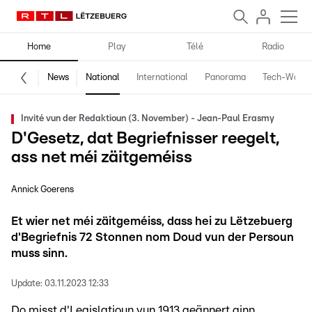
Home
Play
Télé
Radio
News
National
International
Panorama
Tech-World
Invité vun der Redaktioun (3. November) - Jean-Paul Erasmy
D'Gesetz, dat Begriefnisser reegelt,
ass net méi zäitgeméiss
Annick Goerens
Et wier net méi zäitgeméiss, dass hei zu Lëtzebuerg
d'Begriefnis 72 Stonnen nom Doud vun der Persoun
muss sinn.
Update:
03.11.2023 12:33
Do misst d'Legislatioun vun 1913 geännert ginn.