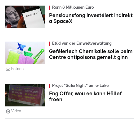
Ronn 6 Milliounen Euro
Pensiounsfong investéiert indirekt
a SpaceX
Etüd vun der Ëmweltverwaltung
Geféierlech Chemikalie solle beim
Centre antipoisons gemellt ginn
Fotoen
Projet "SaferNight" um e-Lake
Eng Offer, wou ee kann Hëllef
froen
Video