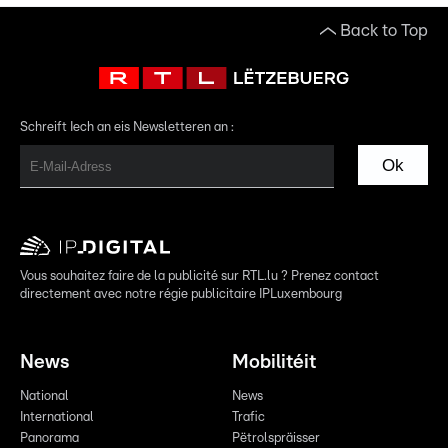
Back to Top
Schreift Iech an eis Newsletteren an :
Ok
Vous souhaitez faire de la publicité sur RTL.lu ? Prenez contact
directement avec notre régie publicitaire IPLuxembourg
News
Mobilitéit
National
News
International
Trafic
Panorama
Pëtrolspräisser