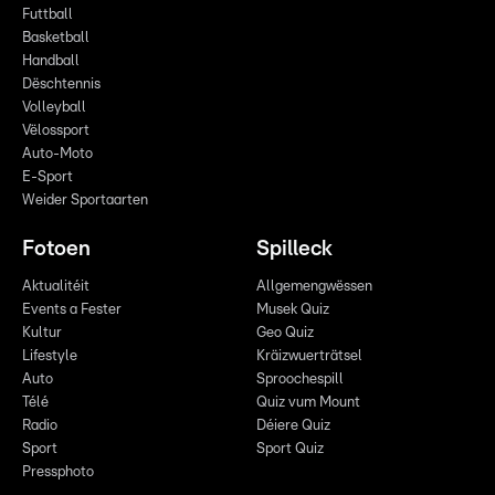
Futtball
Basketball
Handball
Dëschtennis
Volleyball
Vëlossport
Auto-Moto
E-Sport
Weider Sportaarten
Fotoen
Spilleck
Aktualitéit
Allgemengwëssen
Events a Fester
Musek Quiz
Kultur
Geo Quiz
Lifestyle
Kräizwuerträtsel
Auto
Sproochespill
Télé
Quiz vum Mount
Radio
Déiere Quiz
Sport
Sport Quiz
Pressphoto