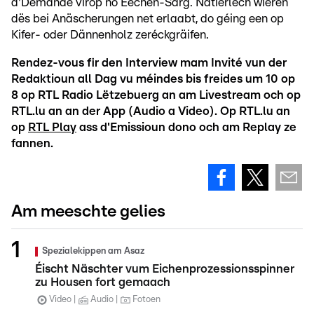
d'Demande virop no Eechen-Särg. Natierlech wieren
dës bei Anäscherungen net erlaabt, do géing een op
Kifer- oder Dännenholz zeréckgräifen.
Rendez-vous fir den Interview mam Invité vun der
Redaktioun all Dag vu méindes bis freides um 10 op
8 op RTL Radio Lëtzebuerg an am Livestream och op
RTL.lu an an der App (Audio a Video). Op RTL.lu an
op
RTL Play
ass d'Emissioun dono och am Replay ze
fannen.
Am meeschte gelies
Spezialekippen am Asaz
Éischt Näschter vum Eichenprozessionsspinner
zu Housen fort gemaach
Video
Audio
Fotoen