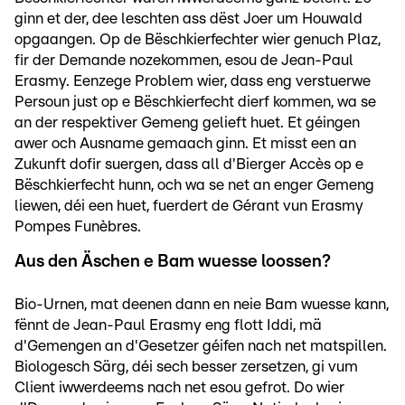
ginn et der, dee leschten ass dëst Joer um Houwald
opgaangen. Op de Bëschkierfechter wier genuch Plaz,
fir der Demande nozekommen, esou de Jean-Paul
Erasmy. Eenzege Problem wier, dass eng verstuerwe
Persoun just op e Bëschkierfecht dierf kommen, wa se
an der respektiver Gemeng gelieft huet. Et géingen
awer och Ausname gemaach ginn. Et misst een an
Zukunft dofir suergen, dass all d'Bierger Accès op e
Bëschkierfecht hunn, och wa se net an enger Gemeng
liewen, déi een huet, fuerdert de Gérant vun Erasmy
Pompes Funèbres.
Aus den Äschen e Bam wuesse loossen?
Bio-Urnen, mat deenen dann en neie Bam wuesse kann,
fënnt de Jean-Paul Erasmy eng flott Iddi, mä
d'Gemengen an d'Gesetzer géifen nach net matspillen.
Biologesch Särg, déi sech besser zersetzen, gi vum
Client iwwerdeems nach net esou gefrot. Do wier