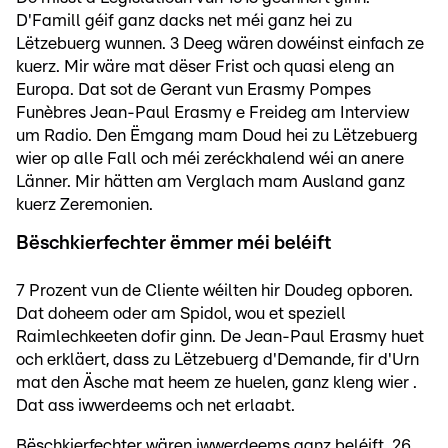
D'Famill géif ganz dacks net méi ganz hei zu
Lëtzebuerg wunnen. 3 Deeg wären dowéinst einfach ze
kuerz. Mir wäre mat dëser Frist och quasi eleng an
Europa. Dat sot de Gerant vun Erasmy Pompes
Funèbres Jean-Paul Erasmy e Freideg am Interview
um Radio. Den Ëmgang mam Doud hei zu Lëtzebuerg
wier op alle Fall och méi zeréckhalend wéi an anere
Länner. Mir hätten am Verglach mam Ausland ganz
kuerz Zeremonien.
Bëschkierfechter ëmmer méi beléift
7 Prozent vun de Cliente wéilten hir Doudeg opboren.
Dat doheem oder am Spidol, wou et speziell
Raimlechkeeten dofir ginn. De Jean-Paul Erasmy huet
och erkläert, dass zu Lëtzebuerg d'Demande, fir d'Urn
mat den Äsche mat heem ze huelen, ganz kleng wier .
Dat ass iwwerdeems och net erlaabt.
Bëschkierfechter wären iwwerdeems ganz beléift. 26