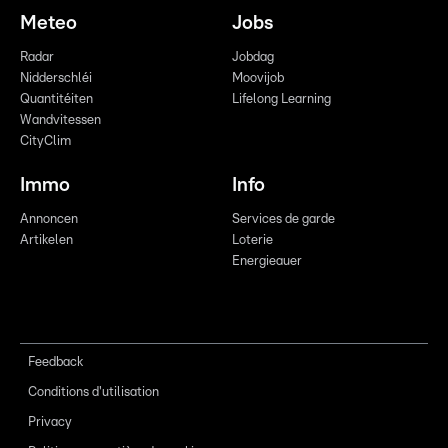
Meteo
Jobs
Radar
Jobdag
Nidderschléi
Moovijob
Quantitéiten
Lifelong Learning
Wandvitessen
CityClim
Immo
Info
Annoncen
Services de garde
Artikelen
Loterie
Energieauer
Feedback
Conditions d'utilisation
Privacy