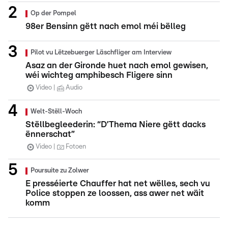
Op der Pompel
98er Bensinn gëtt nach emol méi bëlleg
Pilot vu Lëtzebuerger Läschfliger am Interview
Asaz an der Gironde huet nach emol gewisen,
wéi wichteg amphibesch Fligere sinn
Video
Audio
Welt-Stëll-Woch
Stëllbegleederin: “D’Thema Niere gëtt dacks
ënnerschat”
Video
Fotoen
Poursuite zu Zolwer
E presséierte Chauffer hat net wëlles, sech vu
Police stoppen ze loossen, ass awer net wäit
komm