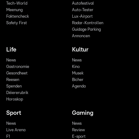
Tech-World
Autofestival
Meenung
Auto-Tester
Faktencheck
Lux-Airport
Safety First
Radar-Kontrollen
Guidage Parking
Annoncen
Life
Kultur
News
News
Gastronomie
Kino
Gesondheet
Musek
Reesen
Bicher
Spenden
Agenda
Déiererubrik
Horoskop
Sport
Gaming
News
News
Live Arena
Review
F1
E-sport