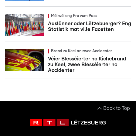
Méi wéi eng Fro vum Pass
Auslänner oder Lëtzebuerger? Eng
Statistik mat ville Facetten
Brand zu Keel an zwee Accidenter
Véier Blesséierter no Kichebrand
zu Keel, zwee Blesséierter no
Accidenter
Back to Top