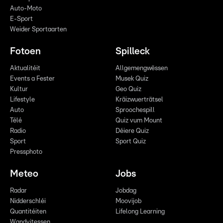
Auto-Moto
E-Sport
Weider Sportaarten
Fotoen
Spilleck
Aktualitéit
Allgemengwëssen
Events a Fester
Musek Quiz
Kultur
Geo Quiz
Lifestyle
Kräizwuerträtsel
Auto
Sproochespill
Télé
Quiz vum Mount
Radio
Déiere Quiz
Sport
Sport Quiz
Pressphoto
Meteo
Jobs
Radar
Jobdag
Nidderschléi
Moovijob
Quantitéiten
Lifelong Learning
Wandvitessen