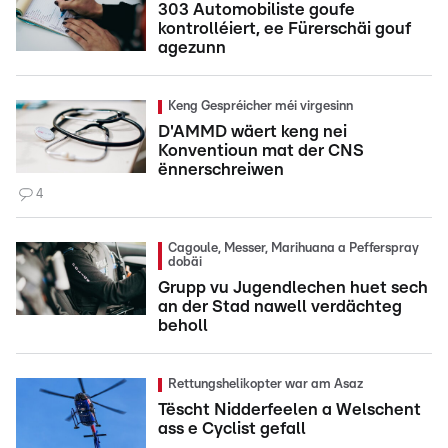
303 Automobiliste goufe
kontrolléiert, ee Fürerschäi gouf
agezunn
Keng Gespréicher méi virgesinn
D'AMMD wäert keng nei
Konventioun mat der CNS
ënnerschreiwen
4
Cagoule, Messer, Marihuana a Pefferspray
dobäi
Grupp vu Jugendlechen huet sech
an der Stad nawell verdächteg
beholl
Rettungshelikopter war am Asaz
Tëscht Nidderfeelen a Welschent
ass e Cyclist gefall