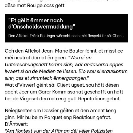
dëse mat Rou gelooss gëtt.
"Et gëllt ëmmer nach
d'Onscholdsvermuddung"
Den Affekot Fränk Rollinger wënscht sech méi Respekt fir säi Client.
Och den Affekot Jean-Marie Bauler fënnt, et misst ee
méi neutral domat ëmgoen.
"Wou si an
Untersuchungshaft komm sinn, war andauernd eppes
iwwert si an de Medien ze liesen. Elo wou si erauskomm
sinn, ass et zimmlech ënnergaangen."
Wat d'Virwërf géint säi Client ugeet, sou hätt dësen
aacht Joer um Garer Kommissariat geschafft an hätt
bei de Virgesetzten och eng gutt Reputatioun gehat.
Neiegkeeten am Dossier géifen et den Ament keng
ginn. Mir hu beim Parquet eng Reaktioun gefrot.
D'Äntwert:
"Am Kontext vun der Affär an déi véier Polizisten