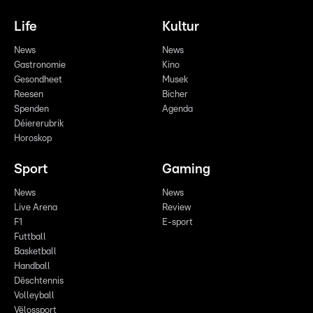
Life
Kultur
News
News
Gastronomie
Kino
Gesondheet
Musek
Reesen
Bicher
Spenden
Agenda
Déiererubrik
Horoskop
Sport
Gaming
News
News
Live Arena
Review
F1
E-sport
Futtball
Basketball
Handball
Dëschtennis
Volleyball
Vëlossport