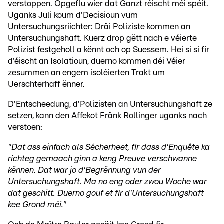
verstoppen. Opgeflu wier dat Ganzt réischt méi spéit.
Uganks Juli koum d'Decisioun vum
Untersuchungsriichter: Dräi Poliziste kommen an
Untersuchungshaft. Kuerz drop gëtt nach e véierte
Polizist festgeholl a kënnt och op Suessem. Hei si si fir
d'éischt an Isolatioun, duerno kommen déi Véier
zesummen an engem isoléierten Trakt um
Uerschterhaff ënner.
D'Entscheedung, d'Polizisten an Untersuchungshaft ze
setzen, kann den Affekot Fränk Rollinger uganks nach
verstoen:
"Dat ass einfach als Sécherheet, fir dass d'Enquête ka
richteg gemaach ginn a keng Preuve verschwanne
kënnen. Dat war jo d'Begrënnung vun der
Untersuchungshaft. Ma no eng oder zwou Woche war
dat geschitt. Duerno gouf et fir d'Untersuchungshaft
kee Grond méi."