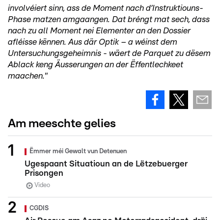
involvéiert sinn, ass de Moment nach d’Instruktiouns-
Phase matzen amgaangen. Dat bréngt mat sech, dass
nach zu all Moment nei Elementer an den Dossier
afléisse kënnen. Aus där Optik – a wéinst dem
Untersuchungsgeheimnis - wäert de Parquet zu dësem
Ablack keng Äusserungen an der Ëffentlechkeet
maachen."
Am meeschte gelies
Ëmmer méi Gewalt vun Detenuen
Ugespaant Situatioun an de Lëtzebuerger
Prisongen
Video
CGDIS