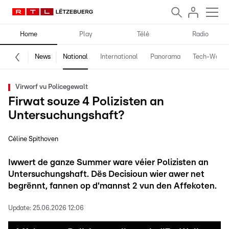
Home
Play
Télé
Radio
News
National
International
Panorama
Tech-World
Virworf vu Policegewalt
Firwat souze 4 Polizisten an
Untersuchungshaft?
Céline Spithoven
Iwwert de ganze Summer ware véier Polizisten an
Untersuchungshaft. Dës Decisioun wier awer net
begrënnt, fannen op d'mannst 2 vun den Affekoten.
Update:
25.06.2026 12:06