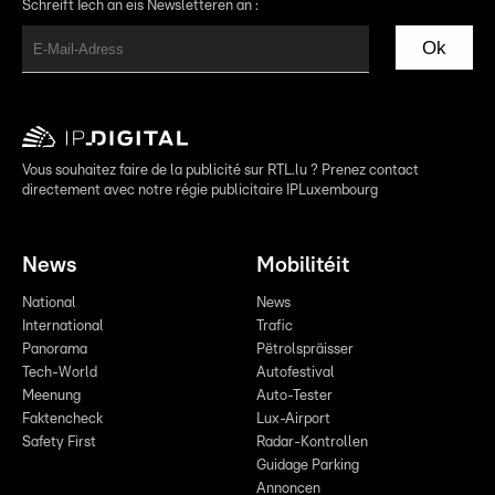
Schreift Iech an eis Newsletteren an :
Ok
Vous souhaitez faire de la publicité sur RTL.lu ? Prenez contact
directement avec notre régie publicitaire IPLuxembourg
News
Mobilitéit
National
News
International
Trafic
Panorama
Pëtrolspräisser
Tech-World
Autofestival
Meenung
Auto-Tester
Faktencheck
Lux-Airport
Safety First
Radar-Kontrollen
Guidage Parking
Annoncen