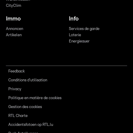
CityClim
Immo
Info
Annoncen
Services de garde
Artikelen
Loterie
Energieauer
Feedback
Conditions d'utilisation
Privacy
Politique en matière de cookies
Gestion des cookies
RTL Charte
Accidentsfotoen op RTL.lu