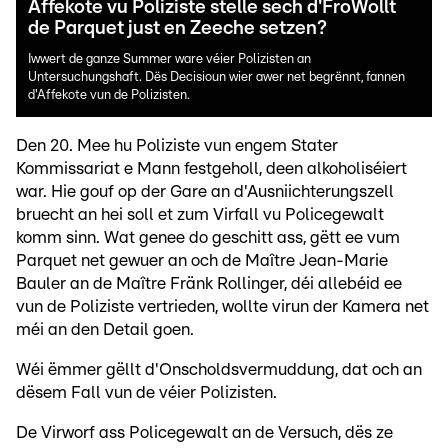
Affekote vu Poliziste stelle sech d'FroWollt
de Parquet just en Zeeche setzen?
Iwwert de ganze Summer ware véier Polizisten an
Untersuchungshaft. Dës Decisioun wier awer net begrënnt, fannen
d'Affekote vun de Polizisten.
Den 20. Mee hu Poliziste vun engem Stater
Kommissariat e Mann festgeholl, deen alkoholiséiert
war. Hie gouf op der Gare an d'Ausniichterungszell
bruecht an hei soll et zum Virfall vu Policegewalt
komm sinn. Wat genee do geschitt ass, gëtt ee vum
Parquet net gewuer an och de Maître Jean-Marie
Bauler an de Maître Fränk Rollinger, déi allebéid ee
vun de Poliziste vertrieden, wollte virun der Kamera net
méi an den Detail goen.
Wéi ëmmer gëllt d'Onscholdsvermuddung, dat och an
dësem Fall vun de véier Polizisten.
De Virworf ass Policegewalt an de Versuch, dës ze