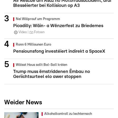
Air Rescue am Asaz no Motorradsaccident, dräi
Blesséierter bei Kollisioun op A3
Nei Wäiprouf um Programm
Picadilly: Wäin- a Wënzerfest zu Briedemes
Video
Fotoen
Ronn 6 Milliounen Euro
Pensiounsfong investéiert indirekt a SpaceX
Wäisst Haus sollt Bal-Sall kréien
Trump muss ëmstriddenen Ëmbau no
Geriichtsurteel elo awer stoppen
Weider News
Alkoholkontroll zu Iechternach