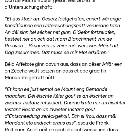
Och de Maître Bauler gesäit kee Grond fir
d'Untersuchungshaft:
"Et ass kloer am Gesetz festgehalen, ënnert wéi enge
Konditiounen een Untersuchungshaft veruerdne kann.
An déi sinn hei sécher net ginn. D'Gefor fortzelafen,
besteet net an och dat mam Blanchiment vun de
Preuven ... Si souzen zu véier méi wéi zwee Méint all
Dag zesummen. Dat muss ee mir Mol erklären."
Béid Affekote ginn dovun aus, dass an dëser Affär een
en Zeeche wollt setzen an dass et ebe grad hir
Mandante getraff hätt.
"Et kann ee just eemol de Mount eng Demande
maachen. Déi éischte Kéier gouf se an éischter an
zweeter Instanz refuséiert. Duerno krute mir an éischter
Instanz Recht an an zweeter Instanz gouf
d'Entscheedung zeréckgeholl. Ech si frou, dass mäi
Mandant elo endlech eraus ass"
, esou de Fränk
Rollinger. An et géif ee sech elo och wënschen, dass