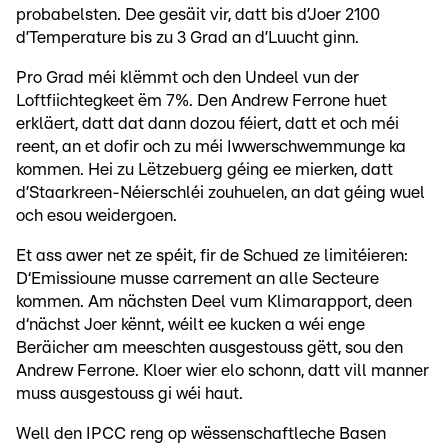
probabelsten. Dee gesäit vir, datt bis d’Joer 2100
d’Temperature bis zu 3 Grad an d’Luucht ginn.
Pro Grad méi klëmmt och den Undeel vun der
Loftfiichtegkeet ëm 7%. Den Andrew Ferrone huet
erkläert, datt dat dann dozou féiert, datt et och méi
reent, an et dofir och zu méi Iwwerschwemmunge ka
kommen. Hei zu Lëtzebuerg géing ee mierken, datt
d’Staarkreen-Néierschléi zouhuelen, an dat géing wuel
och esou weidergoen.
Et ass awer net ze spéit, fir de Schued ze limitéieren:
D‘Emissioune musse carrement an alle Secteure
kommen. Am nächsten Deel vum Klimarapport, deen
d‘nächst Joer kënnt, wéilt ee kucken a wéi enge
Beräicher am meeschten ausgestouss gëtt, sou den
Andrew Ferrone. Kloer wier elo schonn, datt vill manner
muss ausgestouss gi wéi haut.
Well den IPCC reng op wëssenschaftleche Basen