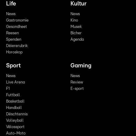
Life
Kultur
News
News
Gastronomie
Kino
Gesondheet
Musek
Reesen
Bicher
Spenden
Agenda
Déiererubrik
Horoskop
Sport
Gaming
News
News
Live Arena
Review
F1
E-sport
Futtball
Basketball
Handball
Dëschtennis
Volleyball
Vëlossport
Auto-Moto