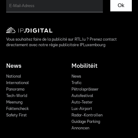
Ok
Vous souhaitez faire de la publicité sur RTL.lu ? Prenez contact
directement avec notre régie publicitaire IPLuxembourg
News
Mobilitéit
National
News
International
Trafic
Panorama
Pëtrolspräisser
Tech-World
Autofestival
Meenung
Auto-Tester
Faktencheck
Lux-Airport
Safety First
Radar-Kontrollen
Guidage Parking
Annoncen