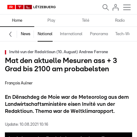
Home
Play
Télé
Radio
News
National
International
Panorama
Tech-World
Invité vun der Redaktioun (10. August) Andrew Ferrone
Mat den aktuelle Mesuren ass + 3
Grad bis 2100 am probabelsten
François Aulner
En Dënschdeg de Moie war de Meteorolog aus dem
Landwirtschaftsministère eisen Invité vun der
Redaktioun. Thema war de Weltklimarapport.
Update:
10.08.2021 10:16