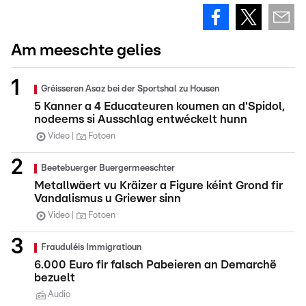
Am meeschte gelies
Gréisseren Asaz bei der Sportshal zu Housen
5 Kanner a 4 Educateuren koumen an d'Spidol,
nodeems si Ausschlag entwéckelt hunn
Video
Fotoen
Beetebuerger Buergermeeschter
Metallwäert vu Kräizer a Figure kéint Grond fir
Vandalismus u Griewer sinn
Video
Fotoen
Frauduléis Immigratioun
6.000 Euro fir falsch Pabeieren an Demarchë
bezuelt
Audio