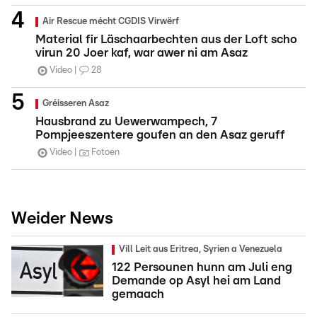
Air Rescue mécht CGDIS Virwërf
Material fir Läschaarbechten aus der Loft scho
virun 20 Joer kaf, war awer ni am Asaz
Video
28
Gréisseren Asaz
Hausbrand zu Uewerwampech, 7
Pompjeeszentere goufen an den Asaz geruff
Video
Fotoen
Weider News
Vill Leit aus Eritrea, Syrien a Venezuela
122 Persounen hunn am Juli eng
Demande op Asyl hei am Land
gemaach