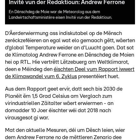
Invité vun der Redaktioun: Andrew Ferrone
En Dënschdeg de Moie war de Meteorolog aus dem
Landwirtschaftsministère eisen Invité vun der Redaktioun.
D’Äerderwiermung ass indiskutabel op de Mënsch
zeréckzeféieren an egal wat elo gemaach gëtt, wäerten
d’global Temperature weider an d'Luucht goen. Dat sot
de Klimatolog Andrew Ferrone en Dënschdeg de Moien
hei op RTL. Hie vertrëtt Lëtzebuerg am Weltklimarot,
deen e Méindeg den
éischten Deel vum Rapport iwwert
de Klimawandel vum 6. Zyklus
presentéiert huet.
Aus dem Rapport geet ervir, datt sech bis 2030 de
Planéit ëm 1,5 Grad Celsius am Verglach zum
virindustriellen Zäitalter wäert erwiermen - an
domadder 10 Joer éischter wéi dat 2018 nach
virausgesot gi war.
Mat den aktuelle Mesuren, déi um Dësch leien, wier
dem Andrew Ferrone no de mëttleren Zenario dee