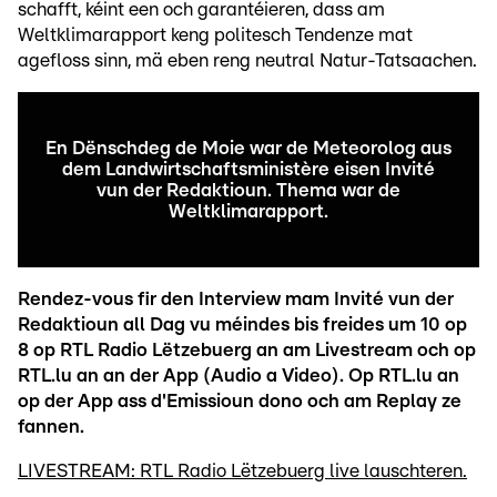
schafft, kéint een och garantéieren, dass am
Weltklimarapport keng politesch Tendenze mat
agefloss sinn, mä eben reng neutral Natur-Tatsaachen.
En Dënschdeg de Moie war de Meteorolog aus
dem Landwirtschaftsministère eisen Invité
vun der Redaktioun. Thema war de
Weltklimarapport.
Rendez-vous fir den Interview mam Invité vun der
Redaktioun all Dag vu méindes bis freides um 10 op
8 op RTL Radio Lëtzebuerg an am Livestream och op
RTL.lu an an der App (Audio a Video). Op RTL.lu an
op der App ass d'Emissioun dono och am Replay ze
fannen.
LIVESTREAM: RTL Radio Lëtzebuerg live lauschteren.