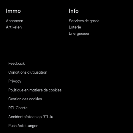
Immo
Info
Annoncen
Services de garde
Artikelen
Loterie
Energieauer
Feedback
Conditions d'utilisation
Privacy
Politique en matière de cookies
Gestion des cookies
RTL Charte
Accidentsfotoen op RTL.lu
Push Astellungen