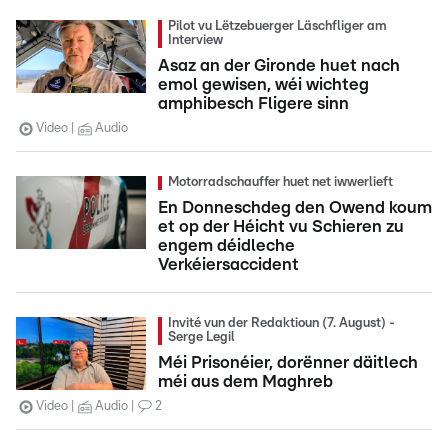
Pilot vu Lëtzebuerger Läschfliger am
Interview
Asaz an der Gironde huet nach
emol gewisen, wéi wichteg
amphibesch Fligere sinn
Video
Audio
Motorradschauffer huet net iwwerlieft
En Donneschdeg den Owend koum
et op der Héicht vu Schieren zu
engem déidleche
Verkéiersaccident
Invité vun der Redaktioun (7. August) -
Serge Legil
Méi Prisonéier, dorënner däitlech
méi aus dem Maghreb
Video
Audio
2