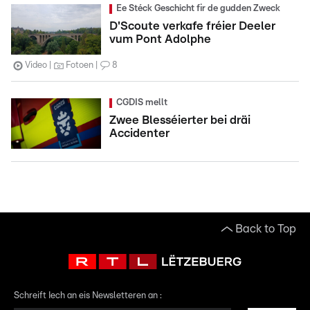
Ee Stéck Geschicht fir de gudden Zweck
D'Scoute verkafe fréier Deeler
vum Pont Adolphe
Video
Fotoen
8
CGDIS mellt
Zwee Blesséierter bei dräi
Accidenter
Back to Top
Schreift Iech an eis Newsletteren an :