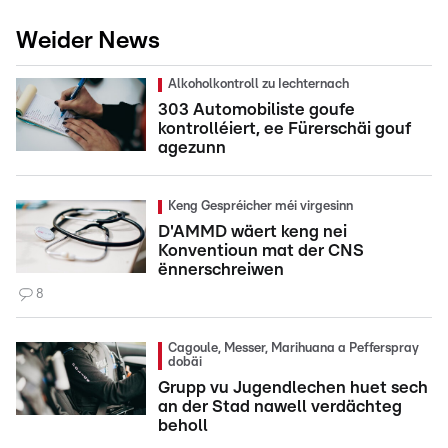
Weider News
Alkoholkontroll zu Iechternach
303 Automobiliste goufe
kontrolléiert, ee Fürerschäi gouf
agezunn
Keng Gespréicher méi virgesinn
D'AMMD wäert keng nei
Konventioun mat der CNS
ënnerschreiwen
8
Cagoule, Messer, Marihuana a Pefferspray
dobäi
Grupp vu Jugendlechen huet sech
an der Stad nawell verdächteg
beholl