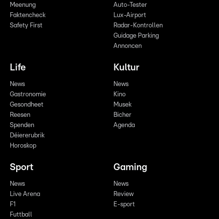
Meenung
Auto-Tester
Faktencheck
Lux-Airport
Safety First
Radar-Kontrollen
Guidage Parking
Annoncen
Life
Kultur
News
News
Gastronomie
Kino
Gesondheet
Musek
Reesen
Bicher
Spenden
Agenda
Déiererubrik
Horoskop
Sport
Gaming
News
News
Live Arena
Review
F1
E-sport
Futtball