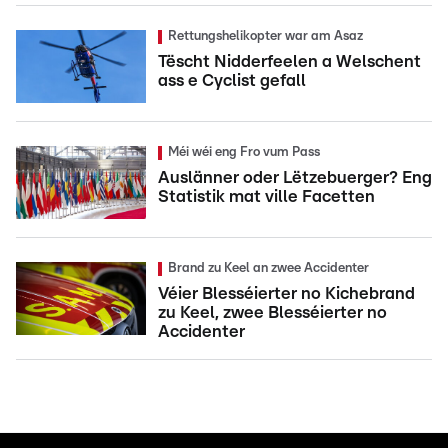
Rettungshelikopter war am Asaz
Tëscht Nidderfeelen a Welschent
ass e Cyclist gefall
Méi wéi eng Fro vum Pass
Auslänner oder Lëtzebuerger? Eng
Statistik mat ville Facetten
Brand zu Keel an zwee Accidenter
Véier Blesséierter no Kichebrand
zu Keel, zwee Blesséierter no
Accidenter