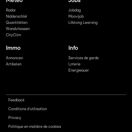
Meteo
Jobs
Radar
Jobdag
Nidderschléi
Moovijob
Quantitéiten
Lifelong Learning
Wandvitessen
CityClim
Immo
Info
Annoncen
Services de garde
Artikelen
Loterie
Energieauer
Feedback
Conditions d'utilisation
Privacy
Politique en matière de cookies