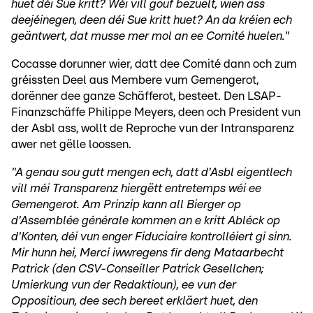
huet déi Sue kritt? Wéi vill gouf bezuelt, wien ass
deejéinegen, deen déi Sue kritt huet? An da kréien ech
geäntwert, dat musse mer mol an ee Comité huelen."
Cocasse dorunner wier, datt dee Comité dann och zum
gréissten Deel aus Membere vum Gemengerot,
dorënner dee ganze Schäfferot, besteet. Den LSAP-
Finanzschäffe Philippe Meyers, deen och President vun
der Asbl ass, wollt de Reproche vun der Intransparenz
awer net gëlle loossen.
"A genau sou gutt mengen ech, datt d'Asbl eigentlech
vill méi Transparenz hiergëtt entretemps wéi ee
Gemengerot. Am Prinzip kann all Bierger op
d'Assemblée générale kommen an e kritt Abléck op
d'Konten, déi vun enger Fiduciaire kontrolléiert gi sinn.
Mir hunn hei, Merci iwwregens fir deng Mataarbecht
Patrick (den CSV-Conseiller Patrick Gesellchen;
Umierkung vun der Redaktioun), ee vun der
Oppositioun, dee sech bereet erkläert huet, den