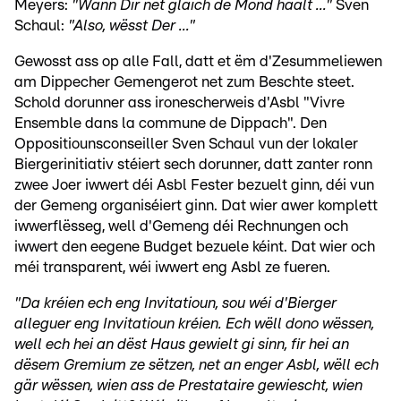
Meyers:
"Wann Dir net gläich de Mond haalt ..."
Sven
Schaul:
"Also, wësst Der ..."
Gewosst ass op alle Fall, datt et ëm d'Zesummeliewen
am Dippecher Gemengerot net zum Beschte steet.
Schold dorunner ass ironescherweis d'Asbl "Vivre
Ensemble dans la commune de Dippach". Den
Oppositiounsconseiller Sven Schaul vun der lokaler
Biergerinitiativ stéiert sech dorunner, datt zanter ronn
zwee Joer iwwert déi Asbl Fester bezuelt ginn, déi vun
der Gemeng organiséiert ginn. Dat wier awer komplett
iwwerflësseg, well d'Gemeng déi Rechnungen och
iwwert den eegene Budget bezuele kéint. Dat wier och
méi transparent, wéi iwwert eng Asbl ze fueren.
"Da kréien ech eng Invitatioun, sou wéi d'Bierger
alleguer eng Invitatioun kréien. Ech wëll dono wëssen,
well ech hei an dëst Haus gewielt gi sinn, fir hei an
dësem Gremium ze sëtzen, net an enger Asbl, wëll ech
gär wëssen, wien ass de Prestataire gewiescht, wien