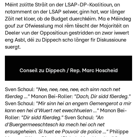
Méint zolitte Sträit an der LSAP-DP-Koalitioun, an
notamment an der LSAP selwer, ginn hat, war länger
Zäit net kloer, ob de Budget duerchkéim. Ma e Méindeg
gouf zur Ofwiesslung mol rëm tëscht der Majoritéit an
Deeler vun der Oppositioun gestridden an zwar iwwert
eng Asbl, déi zu Dippech scho länger fir Diskussioune
suergt.
Conseil zu Dippech / Rep. Marc Hoscheid
Sven Schaul:
"Nee, nee, nee, nee, ech sinn nach net
fäerdeg ..."
Manon Bei-Roller:
"Dach, Dir sidd fäerdeg."
Sven Schaul:
"Mir sinn hei an engem Gemengerot a mir
kann een hei d'Wuert net ewechhuelen ..."
Manon Bei-
Roller:
"Dir sidd fäerdeg."
Sven Schaul:
"An
d'Buergermeeschtesch ka mech hei och net
erausgeheien. Si huet ee Pouvoir de police ..."
Philippe