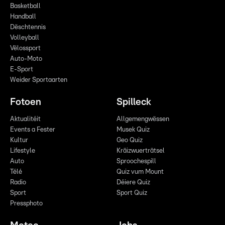
Basketball
Handball
Dëschtennis
Volleyball
Vëlossport
Auto-Moto
E-Sport
Weider Sportaarten
Fotoen
Spilleck
Aktualitéit
Allgemengwëssen
Events a Fester
Musek Quiz
Kultur
Geo Quiz
Lifestyle
Kräizwuerträtsel
Auto
Sproochespill
Télé
Quiz vum Mount
Radio
Déiere Quiz
Sport
Sport Quiz
Pressphoto