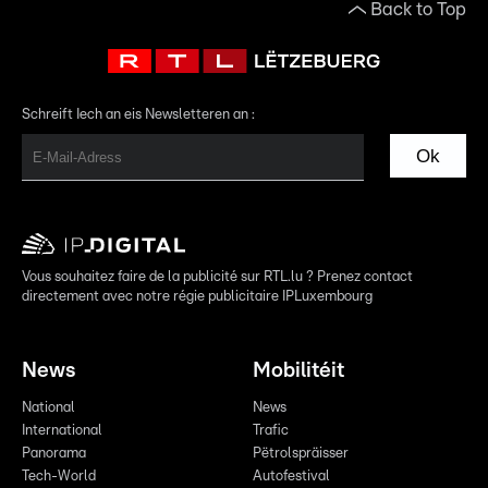
Back to Top
Schreift Iech an eis Newsletteren an :
Ok
Vous souhaitez faire de la publicité sur RTL.lu ? Prenez contact
directement avec notre régie publicitaire IPLuxembourg
News
Mobilitéit
National
News
International
Trafic
Panorama
Pëtrolspräisser
Tech-World
Autofestival