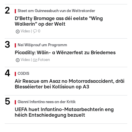
Steet am Guinnessbuch vun de Weltrekorder
D'Betty Bromage ass déi eelste "Wing
Walkerin" op der Welt
Video
0
Nei Wäiprouf um Programm
Picadilly: Wäin- a Wënzerfest zu Briedemes
Video
Fotoen
CGDIS
Air Rescue am Asaz no Motorradsaccident, dräi
Blesséierter bei Kollisioun op A3
Gianni Infantino nees an der Kritik
UEFA huet Infantino-Mataarbechterin eng
héich Entschiedegung bezuelt