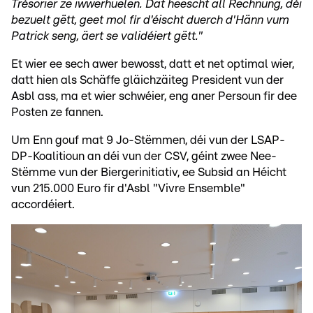
Trésorier ze iwwerhuelen. Dat heescht all Rechnung, déi
bezuelt gëtt, geet mol fir d'éischt duerch d'Hänn vum
Patrick seng, äert se validéiert gëtt."
Et wier ee sech awer bewosst, datt et net optimal wier,
datt hien als Schäffe gläichzäiteg President vun der
Asbl ass, ma et wier schwéier, eng aner Persoun fir dee
Posten ze fannen.
Um Enn gouf mat 9 Jo-Stëmmen, déi vun der LSAP-
DP-Koalitioun an déi vun der CSV, géint zwee Nee-
Stëmme vun der Biergerinitiativ, ee Subsid an Héicht
vun 215.000 Euro fir d'Asbl "Vivre Ensemble"
accordéiert.