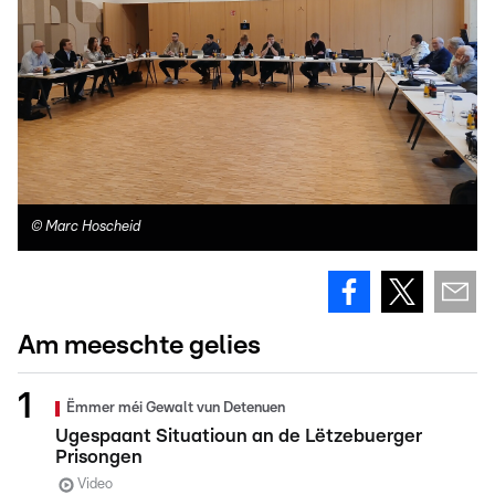
©
Marc Hoscheid
Am meeschte gelies
Ëmmer méi Gewalt vun Detenuen
Ugespaant Situatioun an de Lëtzebuerger
Prisongen
Video