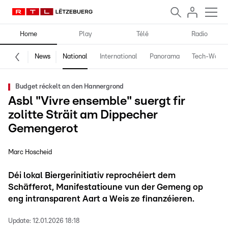
Home
Play
Télé
Radio
News
National
International
Panorama
Tech-World
Budget réckelt an den Hannergrond
Asbl "Vivre ensemble" suergt fir
zolitte Sträit am Dippecher
Gemengerot
Marc Hoscheid
Déi lokal Biergerinitiativ reprochéiert dem
Schäfferot, Manifestatioune vun der Gemeng op
eng intransparent Aart a Weis ze finanzéieren.
Update:
12.01.2026 18:18