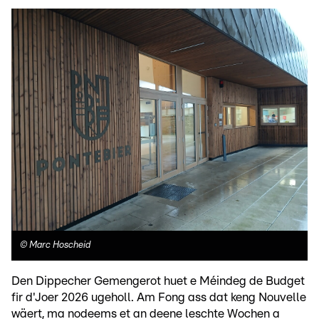
©
Marc Hoscheid
Den Dippecher Gemengerot huet e Méindeg de Budget
fir d'Joer 2026 ugeholl. Am Fong ass dat keng Nouvelle
wäert, ma nodeems et an deene leschte Wochen a