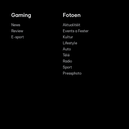
Gaming
Fotoen
News
Aktualitéit
Review
Events a Fester
E-sport
Kultur
Lifestyle
Auto
Télé
Radio
Sport
Pressphoto