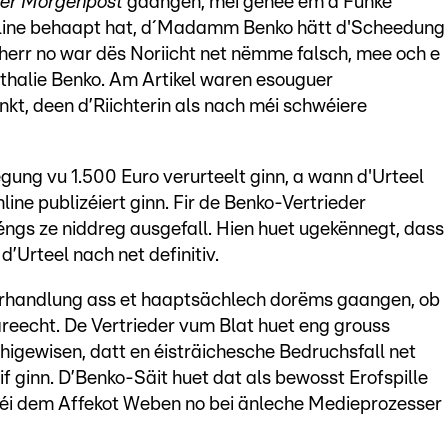
ner Morgenpost
gaangen, méi genee ëm d’Funke
line behaapt hat, d´Madamm Benko hätt d'Scheedung
herr no war dës Noriicht net nëmme falsch, mee och e
thalie Benko. Am Artikel waren esouguer
t, deen d’Riichterin als nach méi schwéiere
ung vu 1.500 Euro verurteelt ginn, a wann d'Urteel
nline publizéiert ginn. Fir de Benko-Vertrieder
gs ze niddreg ausgefall. Hien huet ugekënnegt, dass
d’Urteel nach net definitiv.
rhandlung ass et haaptsächlech dorëms gaangen, ob
areecht. De Vertrieder vum Blat huet eng grouss
higewisen, datt en éisträichesche Bedruchsfall net
f ginn. D’Benko-Säit huet dat als bewosst Erofspille
, déi dem Affekot Weben no bei änleche Medieprozesser