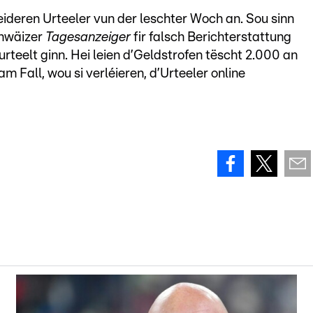
eideren Urteeler vun der leschter Woch an. Sou sinn
chwäizer
Tagesanzeiger
fir falsch Berichterstattung
teelt ginn. Hei leien d’Geldstrofen tëscht 2.000 an
 Fall, wou si verléieren, d’Urteeler online