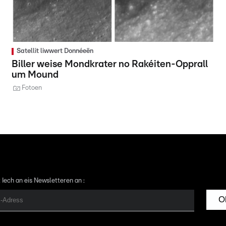
Satellit liwwert Donnéeën
Biller weise Mondkrater no Rakéiten-Opprall
um Mound
Fotoen
 Iech an eis Newsletteren an :
O