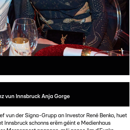
z vun Innsbruck Anja Gorge
hef vun der Signa-Grupp an Investor René Benko, huet
t Innsbruck schonns erëm géint e Medienhaus