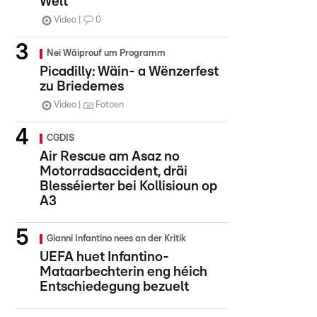
Welt
Video
0
Nei Wäiprouf um Programm
Picadilly: Wäin- a Wënzerfest
zu Briedemes
Video
Fotoen
CGDIS
Air Rescue am Asaz no
Motorradsaccident, dräi
Blesséierter bei Kollisioun op
A3
Gianni Infantino nees an der Kritik
UEFA huet Infantino-
Mataarbechterin eng héich
Entschiedegung bezuelt