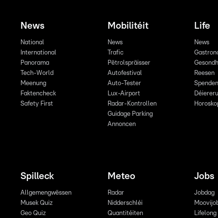
News
Mobilitéit
Life
National
News
News
International
Trafic
Gastron
Panorama
Pëtrolspräisser
Gesondh
Tech-World
Autofestival
Reesen
Meenung
Auto-Tester
Spende
Faktencheck
Lux-Airport
Déiereru
Safety First
Radar-Kontrollen
Horosko
Guidage Parking
Annoncen
Spilleck
Meteo
Jobs
Allgemengwëssen
Radar
Jobdag
Musek Quiz
Nidderschléi
Moovijo
Geo Quiz
Quantitéiten
Lifelong