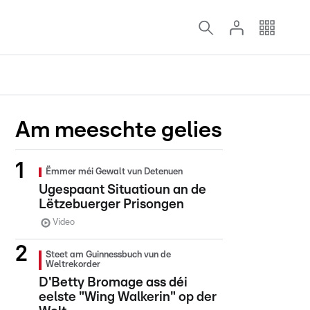
Am meeschte gelies
Ëmmer méi Gewalt vun Detenuen
Ugespaant Situatioun an de
Lëtzebuerger Prisongen
Video
Steet am Guinnessbuch vun de
Weltrekorder
D'Betty Bromage ass déi
eelste "Wing Walkerin" op der