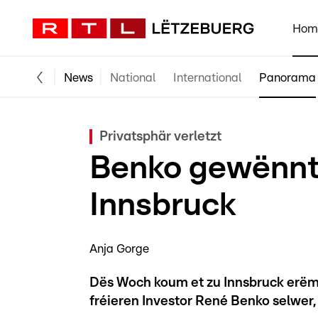
Hom
News
National
International
Panorama
Privatsphär verletzt
Benko gewënnt 
Innsbruck
Anja Gorge
Dës Woch koum et zu Innsbruck erëm
fréieren Investor René Benko selwer,