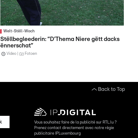
Welt-Stëll-Woch
Stëllbegleederin: “D’Thema Niere gëtt dacks
ënnerschat”
Video
Fotoen
Back to Top
k
Vous souhaitez faire de la publicité sur RTL.lu ?
Prenez contact directement avec notre régie
publicitaire IPLuxembourg