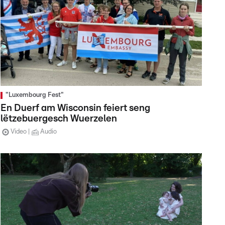
"Luxembourg Fest"
En Duerf am Wisconsin feiert seng
lëtzebuergesch Wuerzelen
Video
Audio