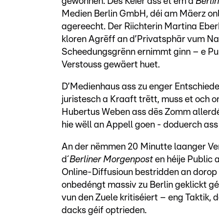
gewonnen. Dës Kéier ass et ëm d’
Berli
Medien Berlin GmbH, déi am Mäerz on
agereecht. Der Riichterin Martina Eber
kloren Agrëff an d’Privatsphär vum Na
Scheedungsgrënn ernimmt ginn – e Punk
Verstouss gewäert huet.
D’Medienhaus ass zu enger Entschiedeg
juristesch a Kraaft trëtt, muss et och o
Hubertus Weben ass dës Zomm allerdén
hie wëll an Appell goen - doduerch ass 
An der nëmmen 20 Minutte laanger Ve
d´
Berliner Morgenpost
en héije Public 
Online-Diffusioun bestridden an dorop 
onbedéngt massiv zu Berlin geklickt géi
vun den Zuele kritiséiert – eng Taktik
dacks géif optrieden.