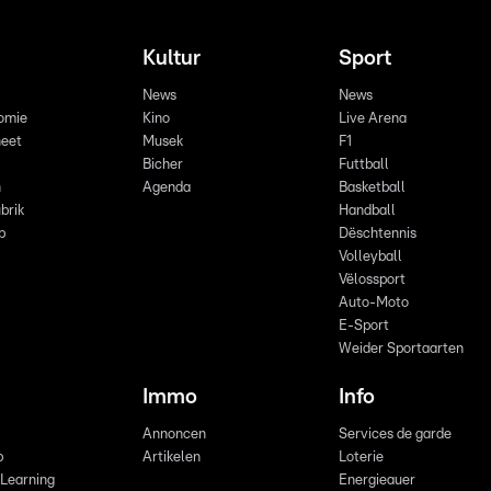
Kultur
Sport
News
News
omie
Kino
Live Arena
eet
Musek
F1
Bicher
Futtball
n
Agenda
Basketball
brik
Handball
p
Dëschtennis
Volleyball
Vëlossport
Auto-Moto
E-Sport
Weider Sportaarten
Immo
Info
Annoncen
Services de garde
b
Artikelen
Loterie
 Learning
Energieauer