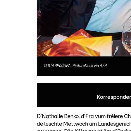
©
STARPIX/APA-PictureDesk via AFP
Korresponden
D’Nathalie Benko, d’Fra vum fréiere C
de leschte Mëttwoch um Landesgeriich