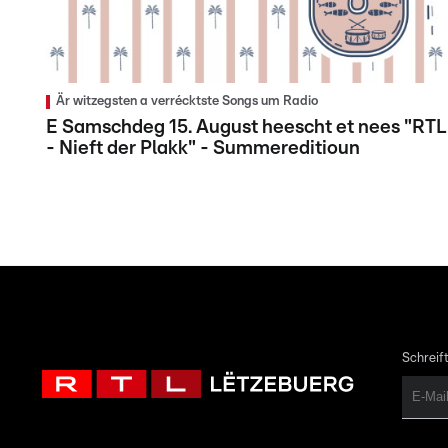
Är witzegsten a verrécktste Songs um Radio
E Samschdeg 15. August heescht et nees "RTL
- Nieft der Plakk" - Summereditioun
Schreift