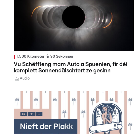
1.500 Kilometer fir 90 Sekonnen
Vu Schëffleng mam Auto a Spuenien, fir déi
komplett Sonnendäischtert ze gesinn
Audio