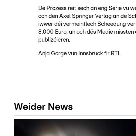
De Prozess reit sech an eng Serie vu w
och den Axel Springer Verlag an de S
iwwer déi vermeintlech Scheedung verur
8.000 Euro, an och dës Medie missten am
publizéieren.
Anja Gorge vun Innsbruck fir RTL
Weider News