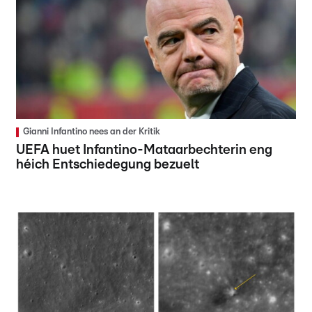
Gianni Infantino nees an der Kritik
UEFA huet Infantino-Mataarbechterin eng
héich Entschiedegung bezuelt