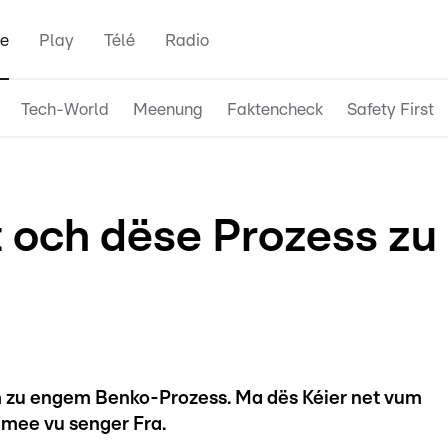
e
Play
Télé
Radio
Tech-World
Meenung
Faktencheck
Safety First
och dëse Prozess zu
 zu engem Benko-Prozess. Ma dës Kéier net vum
 mee vu senger Fra.