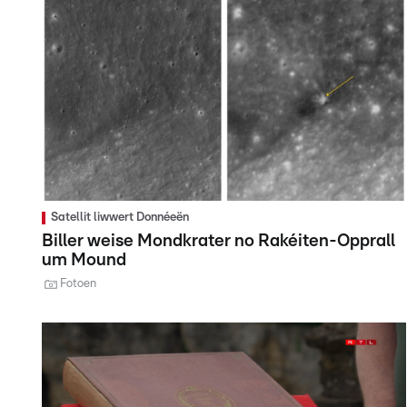
Satellit liwwert Donnéeën
Biller weise Mondkrater no Rakéiten-Opprall
um Mound
Fotoen