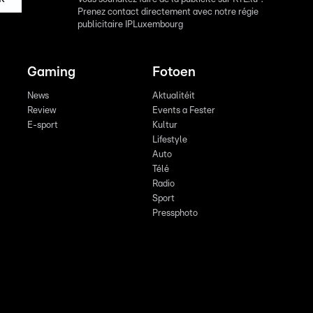
Prenez contact directement avec notre régie
publicitaire IPLuxembourg
Gaming
Fotoen
News
Aktualitéit
Review
Events a Fester
E-sport
Kultur
Lifestyle
Auto
Télé
Radio
Sport
Pressphoto