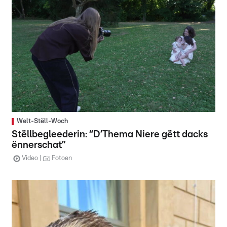
Welt-Stëll-Woch
Stëllbegleederin: “D’Thema Niere gëtt dacks
ënnerschat”
Video
Fotoen