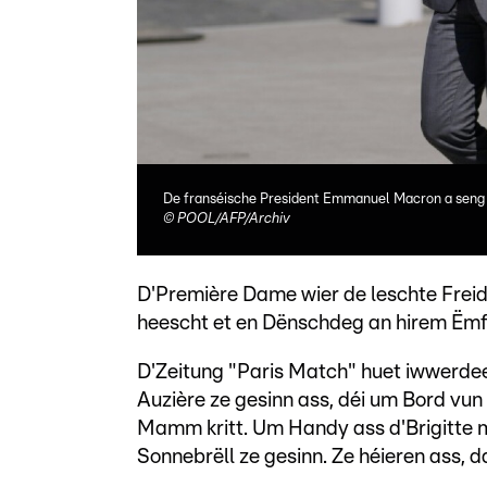
De franséische President Emmanuel Macron a seng F
©
POOL/AFP/Archiv
D'Première Dame wier de leschte Freid
heescht et en Dënschdeg an hirem Ëmfe
D'Zeitung "Paris Match" huet iwwerdee
Auzière ze gesinn ass, déi um Bord vun
Mamm kritt. Um Handy ass d'Brigitte
Sonnebrëll ze gesinn. Ze héieren ass, d