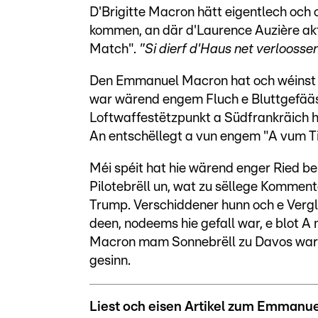
D'Brigitte Macron hätt eigentlech och 
kommen, an där d'Laurence Auzière aktu
Match".
"Si dierf d'Haus net verloosse
Den Emmanuel Macron hat och wéinst 
war wärend engem Fluch e Bluttgefää
Loftwaffestëtzpunkt a Südfrankräich h
An entschëllegt a vun engem "A vum T
Méi spéit hat hie wärend enger Ried b
Pilotebrëll un, wat zu sëllege Kommen
Trump. Verschiddener hunn och e Vergl
deen, nodeems hie gefall war, e blot 
Macron mam Sonnebrëll zu Davos war op
gesinn.
Liest och eisen Artikel zum Emmanu