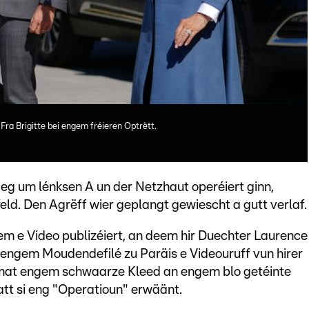
ra Brigitte bei engem fréieren Optrëtt.
eg um lénksen A un der Netzhaut operéiert ginn,
ld. Den Agrëff wier geplangt gewiescht a gutt verlaf.
m e Video publizéiert, an deem hir Duechter Laurence
 engem Moudendefilé zu Paräis e Videouruff vun hirer
 mat engem schwaarze Kleed an engem blo getéinte
att si eng "Operatioun" erwäänt.