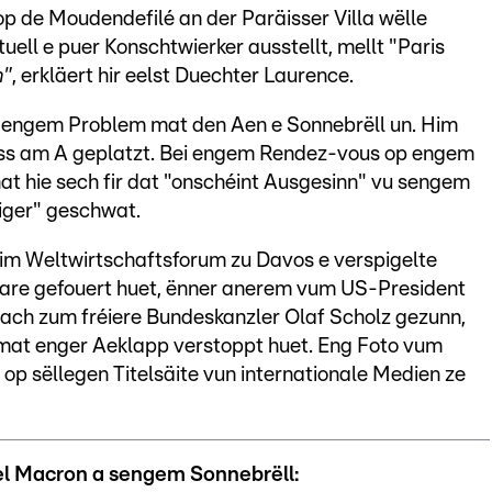
op de Moudendefilé an der Paräisser Villa wëlle
ell e puer Konschtwierker ausstellt, mellt "Paris
n"
, erkläert hir eelst Duechter Laurence.
engem Problem mat den Aen e Sonnebrëll un. Him
ss am A geplatzt. Bei engem Rendez-vous op engem
at hie sech fir dat "onschéint Ausgesinn" vu sengem
iger" geschwat.
eim Weltwirtschaftsforum zu Davos e verspigelte
tare gefouert huet, ënner anerem vum US-President
ach zum fréiere Bundeskanzler Olaf Scholz gezunn,
A mat enger Aeklapp verstoppt huet. Eng Foto vum
 sëllegen Titelsäite vun internationale Medien ze
el Macron a sengem Sonnebrëll: