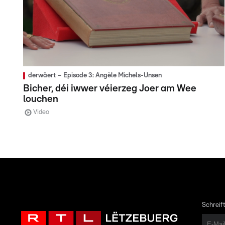
derwäert – Episode 3: Angèle Michels-Unsen
Bicher, déi iwwer véierzeg Joer am Wee
louchen
Video
Schreift