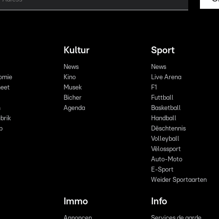
Kultur
Sport
News
News
omie
Kino
Live Arena
eet
Musek
F1
Bicher
Futtball
n
Agenda
Basketball
brik
Handball
p
Dëschtennis
Volleyball
Vëlossport
Auto-Moto
E-Sport
Weider Sportaarten
Immo
Info
Annoncen
Services de garde