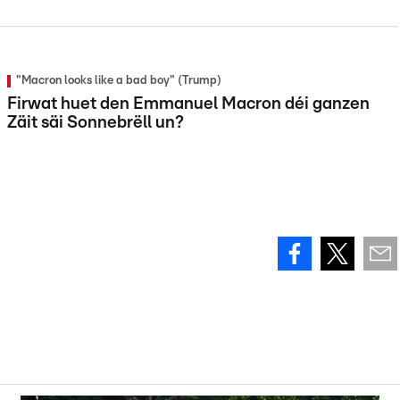
"Macron looks like a bad boy" (Trump)
Firwat huet den Emmanuel Macron déi ganzen
Zäit säi Sonnebrëll un?