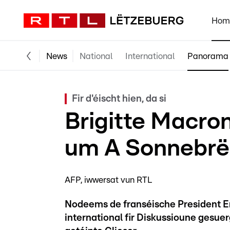
Hom
News
National
International
Panorama
Fir d'éischt hien, da si
Brigitte Macro
um A Sonnebrë
AFP, iwwersat vun RTL
Nodeems de franséische President
international fir Diskussioune gesuer