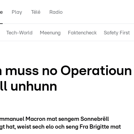
e
Play
Télé
Radio
Tech-World
Meenung
Faktencheck
Safety First
n muss no Operatioun
ll unhunn
 Emmanuel Macron mat sengem Sonnebrëll
gt hat, weist sech elo och seng Fra Brigitte mat