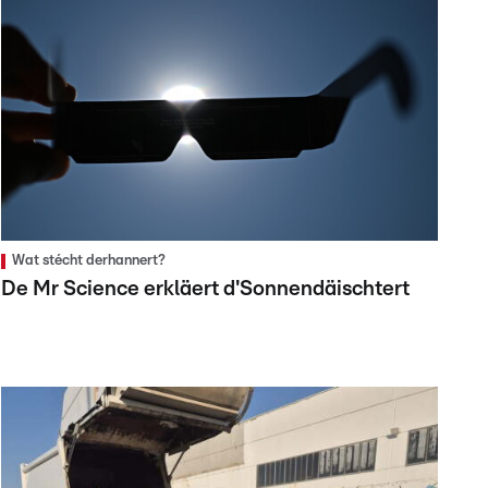
Wat stécht derhannert?
De Mr Science erkläert d'Sonnendäischtert