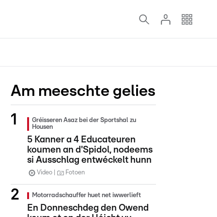
Am meeschte gelies
Gréisseren Asaz bei der Sportshal zu
Housen
5 Kanner a 4 Educateuren
koumen an d'Spidol, nodeems
si Ausschlag entwéckelt hunn
Video
Fotoen
Motorradschauffer huet net iwwerlieft
En Donneschdeg den Owend