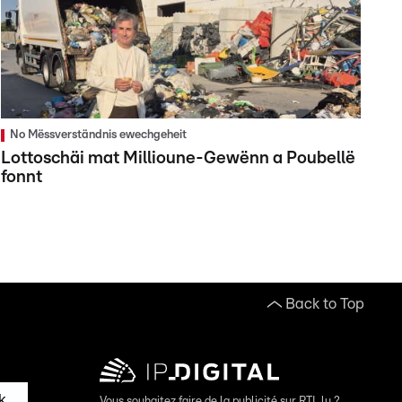
No Mëssverständnis ewechgeheit
Lottoschäi mat Millioune-Gewënn a Poubellë
fonnt
Back to Top
k
Vous souhaitez faire de la publicité sur RTL.lu ?