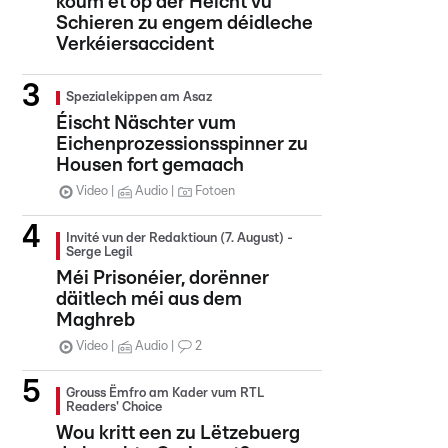
koum et op der Héicht vu
Schieren zu engem déidleche
Verkéiersaccident
Spezialekippen am Asaz
Éischt Näschter vum
Eichenprozessionsspinner zu
Housen fort gemaach
Video
Audio
Fotoen
Invité vun der Redaktioun (7. August) -
Serge Legil
Méi Prisonéier, dorënner
däitlech méi aus dem
Maghreb
Video
Audio
2
Grouss Ëmfro am Kader vum RTL
Readers' Choice
Wou kritt een zu Lëtzebuerg