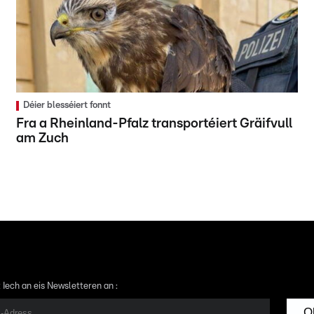
Déier blesséiert fonnt
Fra a Rheinland-Pfalz transportéiert Gräifvull
am Zuch
 Iech an eis Newsletteren an :
O