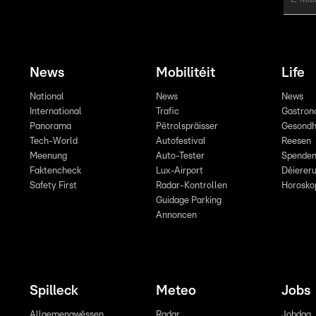
News
Mobilitéit
Life
National
News
News
International
Trafic
Gastron
Panorama
Pëtrolspräisser
Gesondh
Tech-World
Autofestival
Reesen
Meenung
Auto-Tester
Spende
Faktencheck
Lux-Airport
Déiereru
Safety First
Radar-Kontrollen
Horosko
Guidage Parking
Annoncen
Spilleck
Meteo
Jobs
Allgemengwëssen
Radar
Jobdag