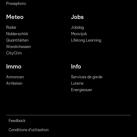
Pressphoto
Meteo
Jobs
Radar
Jobdag
Nidderschléi
Moovijob
Quantitéiten
Lifelong Learning
Wandvitessen
CityClim
Immo
Info
Annoncen
Services de garde
Artikelen
Loterie
Energieauer
Feedback
Conditions d'utilisation