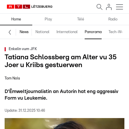
Home
Play
Télé
Radio
News
National
International
Panorama
Tech-World
Enkelin vum JFK
Tatiana Schlossberg am Alter vu 35
Joer u Kriibs gestuerwen
Tom Nols
D'Ëmweltjournalistin an Autorin hat eng aggressiv
Form vu Leukemie.
Update:
31.12.2025 10:46