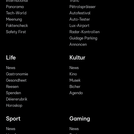
International
Trafic
Panorama
Pëtrolspräisser
Tech-World
Autofestival
Meenung
Auto-Tester
Faktencheck
Lux-Airport
Safety First
Radar-Kontrollen
Guidage Parking
Annoncen
Life
Kultur
News
News
Gastronomie
Kino
Gesondheet
Musek
Reesen
Bicher
Spenden
Agenda
Déiererubrik
Horoskop
Sport
Gaming
News
News