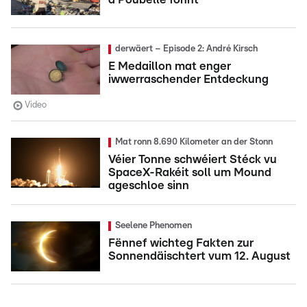
derwäert – Episode 2: André Kirsch
E Medaillon mat enger
iwwerraschender Entdeckung
Video
Mat ronn 8.690 Kilometer an der Stonn
Véier Tonne schwéiert Stéck vu
SpaceX-Rakéit soll um Mound
ageschloe sinn
Seelene Phenomen
Fënnef wichteg Fakten zur
Sonnendäischtert vum 12. August