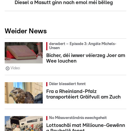
Diesel a Masutt ginn nach emol méi bëlleg
Weider News
derwäert – Episode 3: Angèle Michels-
Unsen
Bicher, déi iwwer véierzeg Joer am
Wee louchen
Video
Déier blesséiert fonnt
Fra a Rheinland-Pfalz
transportéiert Gräifvull am Zuch
No Mëssverständnis ewechgeheit
Lottoschäi mat Millioune-Gewënn
a Poubellë fonnt