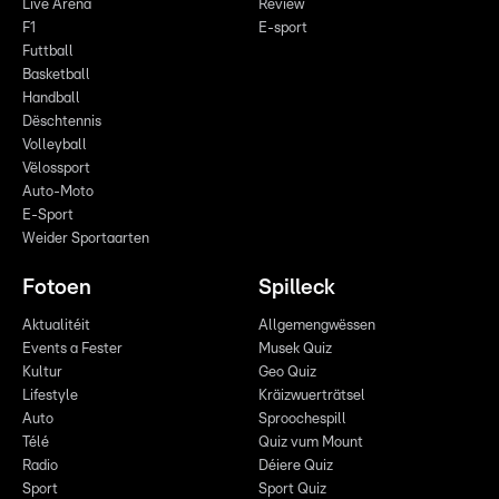
Live Arena
Review
F1
E-sport
Futtball
Basketball
Handball
Dëschtennis
Volleyball
Vëlossport
Auto-Moto
E-Sport
Weider Sportaarten
Fotoen
Spilleck
Aktualitéit
Allgemengwëssen
Events a Fester
Musek Quiz
Kultur
Geo Quiz
Lifestyle
Kräizwuerträtsel
Auto
Sproochespill
Télé
Quiz vum Mount
Radio
Déiere Quiz
Sport
Sport Quiz