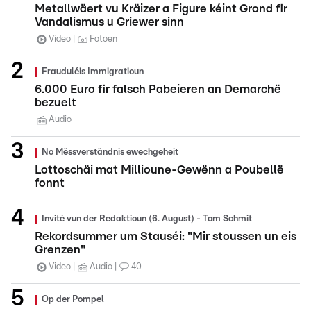
Metallwäert vu Kräizer a Figure kéint Grond fir
Vandalismus u Griewer sinn
Video
Fotoen
Frauduléis Immigratioun
6.000 Euro fir falsch Pabeieren an Demarchë
bezuelt
Audio
No Mëssverständnis ewechgeheit
Lottoschäi mat Millioune-Gewënn a Poubellë
fonnt
Invité vun der Redaktioun (6. August) - Tom Schmit
Rekordsummer um Stauséi: "Mir stoussen un eis
Grenzen"
Video
Audio
40
Op der Pompel