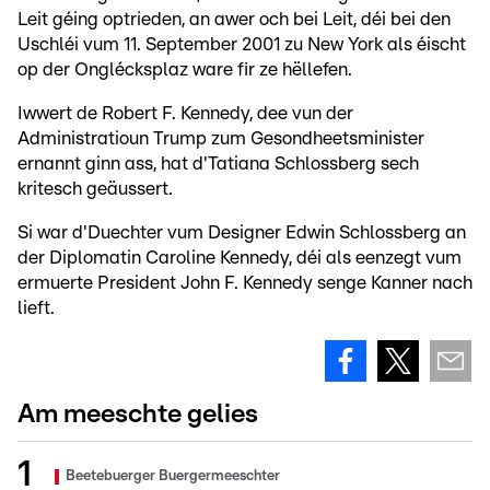
Leit géing optrieden, an awer och bei Leit, déi bei den
Uschléi vum 11. September 2001 zu New York als éischt
op der Onglécksplaz ware fir ze hëllefen.
Iwwert de Robert F. Kennedy, dee vun der
Administratioun Trump zum Gesondheetsminister
ernannt ginn ass, hat d'Tatiana Schlossberg sech
kritesch geäussert.
Si war d'Duechter vum Designer Edwin Schlossberg an
der Diplomatin Caroline Kennedy, déi als eenzegt vum
ermuerte President John F. Kennedy senge Kanner nach
lieft.
Am meeschte gelies
Beetebuerger Buergermeeschter