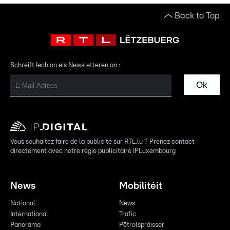
Back to Top
Schreift Iech an eis Newsletteren an :
Ok
Vous souhaitez faire de la publicité sur RTL.lu ? Prenez contact
directement avec notre régie publicitaire IPLuxembourg
News
Mobilitéit
National
News
International
Trafic
Panorama
Pëtrolspräisser