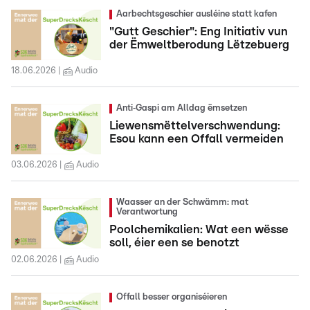
Aarbechtsgeschier ausléine statt kafen
"Gutt Geschier": Eng Initiativ vun
der Ëmweltberodung Lëtzebuerg
18.06.2026
Audio
Anti‑Gaspi am Alldag ëmsetzen
Liewensmëttelverschwendung:
Esou kann een Offall vermeiden
03.06.2026
Audio
Waasser an der Schwämm: mat
Verantwortung
Poolchemikalien: Wat een wësse
soll, éier een se benotzt
02.06.2026
Audio
Offall besser organiséieren