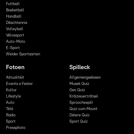
Futtball
Basketball
Handball
Dëschtennis
Volleyball
Vëlossport
Auto-Moto
E-Sport
Weider Sportaarten
Fotoen
Spilleck
Aktualitéit
Allgemengwëssen
Events a Fester
Musek Quiz
Kultur
Geo Quiz
Lifestyle
Kräizwuerträtsel
Auto
Sproochespill
Télé
Quiz vum Mount
Radio
Déiere Quiz
Sport
Sport Quiz
Pressphoto