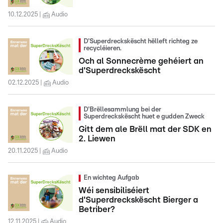
10.12.2025
Audio
D'Superdreckskëscht hëlleft richteg ze
recycléieren.
Och al Sonnecrème gehéiert an
d'Superdreckskëscht
02.12.2025
Audio
D'Brëllesammlung bei der
Superdreckskëscht huet e gudden Zweck
Gitt dem ale Brëll mat der SDK en
2. Liewen
20.11.2025
Audio
En wichteg Aufgab
Wéi sensibiliséiert
d'Superdreckskëscht Bierger a
Betriber?
12.11.2025
Audio