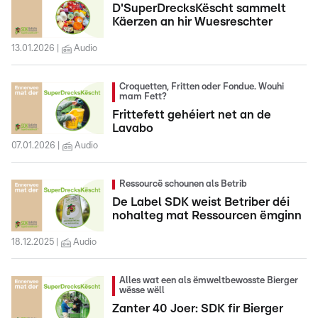
D'SuperDrecksKëscht sammelt
Käerzen an hir Wuesreschter
13.01.2026
Audio
Croquetten, Fritten oder Fondue. Wouhi
mam Fett?
Frittefett gehéiert net an de
Lavabo
07.01.2026
Audio
Ressourcë schounen als Betrib
De Label SDK weist Betriber déi
nohalteg mat Ressourcen ëmginn
18.12.2025
Audio
Alles wat een als ëmweltbewosste Bierger
wësse wëll
Zanter 40 Joer: SDK fir Bierger