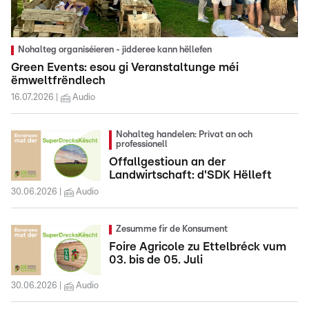
Nohalteg organiséieren - jidderee kann hëllefen
Green Events: esou gi Veranstaltunge méi
ëmweltfrëndlech
16.07.2026
Audio
Nohalteg handelen: Privat an och
professionell
Offallgestioun an der
Landwirtschaft: d'SDK Hëlleft
30.06.2026
Audio
Zesumme fir de Konsument
Foire Agricole zu Ettelbréck vum
03. bis de 05. Juli
30.06.2026
Audio