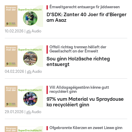
Ëmweltgerecht entsuerge fir jiddwereen
D’SDK: Zanter 40 Joer fir d’Bierger
am Asaz
10.02.2026
Audio
Offall richteg trennen hëlleft der
Gesellschaft an der Ëmwelt
Sou ginn Holzäsche richteg
entsuergt
04.02.2026
Audio
Vill Alldagsgéigestänn kënne gutt
recycléiert ginn
97% vum Material vu Spraydouse
ka recycléiert ginn
29.01.2026
Audio
Ofgebrannte Käerzen en zweet Liewe ginn