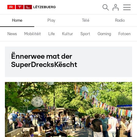
Home
Play
Télé
Radio
News
Mobilitéit
Life
Kultur
Sport
Gaming
Fotoen
Ënnerwee mat der
SuperDrecksKëscht