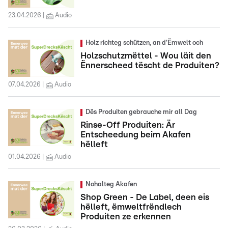
23.04.2026
Audio
Holz richteg schützen, an d'Ëmwelt och
Holzschutzmëttel - Wou läit den
Ënnerscheed tëscht de Produiten?
07.04.2026
Audio
Dës Produiten gebrauche mir all Dag
Rinse-Off Produiten: Är
Entscheedung beim Akafen
hëlleft
01.04.2026
Audio
Nohalteg Akafen
Shop Green - De Label, deen eis
hëlleft, ëmweltfrëndlech
Produiten ze erkennen