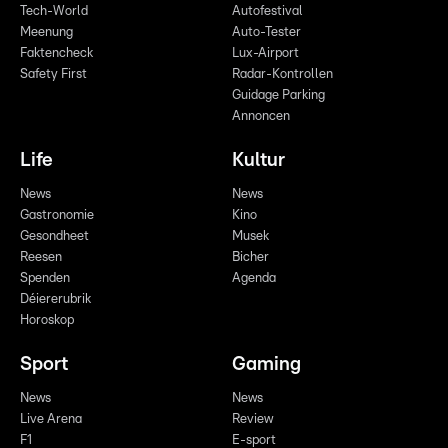
Tech-World
Autofestival
Meenung
Auto-Tester
Faktencheck
Lux-Airport
Safety First
Radar-Kontrollen
Guidage Parking
Annoncen
Life
Kultur
News
News
Gastronomie
Kino
Gesondheet
Musek
Reesen
Bicher
Spenden
Agenda
Déiererubrik
Horoskop
Sport
Gaming
News
News
Live Arena
Review
F1
E-sport