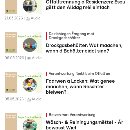
Offalltrennung a Residenzen: Esou
gëtt den Alldag méi einfach
21.05.2026
Audio
De richtegen Ëmgang mat
Drockgasbehälter
Drockgasbehälter: Wat maachen,
wann d'Behälter eidel sinn?
06.05.2026
Audio
Verantwortung fänkt beim Offall un
Faarwen a Lacken: Wat genee
maachen, wann Reschter
bleiwen?
05.05.2026
Audio
Botzen mat Verantwortung
Wäsch- & Reiningungsmëttel - Är
bewosst Wiel