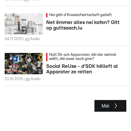
Hei gëtt d'Kreeslafwirtschaft gelieft
Net ëmmer alles nei kafen? Gitt
op guttsaach.lu
04.11.2025
Audio
Hutt Dir och Apparaten, déi der netméi
wëllt, déi awer nach ginn?
Social ReUse - d'SDK hëlleft al
Apparater ze retten
23.10.2025
Audio
Méi