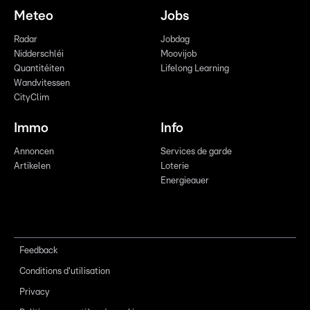
Meteo
Jobs
Radar
Jobdag
Nidderschléi
Moovijob
Quantitéiten
Lifelong Learning
Wandvitessen
CityClim
Immo
Info
Annoncen
Services de garde
Artikelen
Loterie
Energieauer
Feedback
Conditions d'utilisation
Privacy