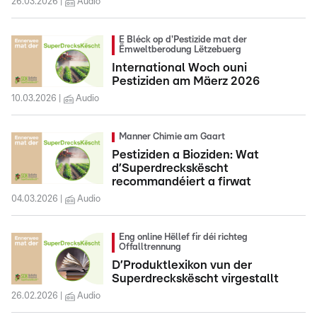
26.03.2026
Audio
E Bléck op d'Pestizide mat der
Ëmweltberodung Lëtzebuerg
International Woch ouni
Pestiziden am Mäerz 2026
10.03.2026
Audio
Manner Chimie am Gaart
Pestiziden a Bioziden: Wat
d’Superdreckskëscht
recommandéiert a firwat
04.03.2026
Audio
Eng online Hëllef fir déi richteg
Offalltrennung
D’Produktlexikon vun der
Superdreckskëscht virgestallt
26.02.2026
Audio