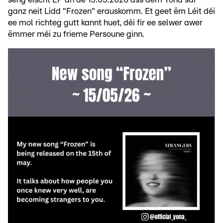
ganz neit Lidd "Frozen" erauskomm. Et geet ëm Léit déi
ee mol richteg gutt kannt huet, déi fir ee selwer awer
ëmmer méi zu frieme Persoune ginn.