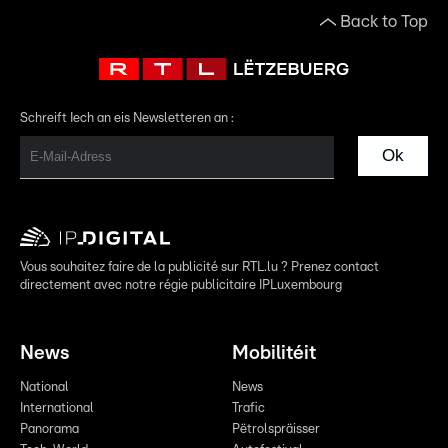
Back to Top
Schreift Iech an eis Newsletteren an :
Ok
Vous souhaitez faire de la publicité sur RTL.lu ? Prenez contact
directement avec notre régie publicitaire IPLuxembourg
News
Mobilitéit
National
News
International
Trafic
Panorama
Pëtrolspräisser