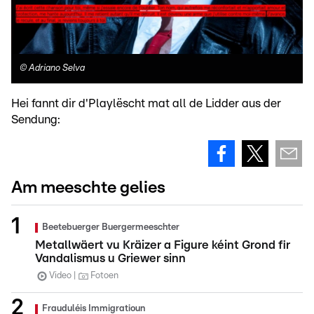
©
Adriano Selva
Hei fannt dir d'Playlëscht mat all de Lidder aus der
Sendung:
Am meeschte gelies
Beetebuerger Buergermeeschter
Metallwäert vu Kräizer a Figure kéint Grond fir
Vandalismus u Griewer sinn
Video
Fotoen
Frauduléis Immigratioun