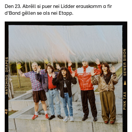
Den 23. Abrëll si puer nei Lidder erauskomm a fir
d'Band gëllen se als nei Etapp.