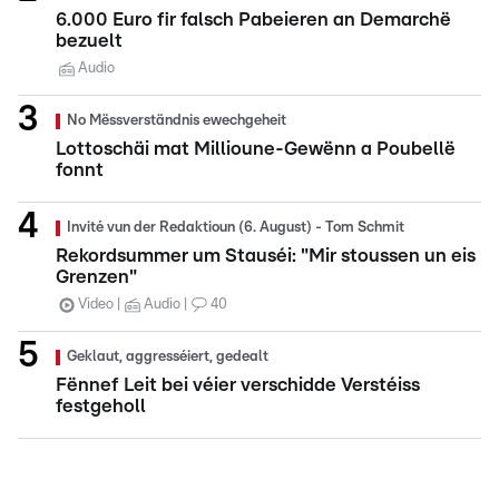
6.000 Euro fir falsch Pabeieren an Demarchë
bezuelt
Audio
No Mëssverständnis ewechgeheit
Lottoschäi mat Millioune-Gewënn a Poubellë
fonnt
Invité vun der Redaktioun (6. August) - Tom Schmit
Rekordsummer um Stauséi: "Mir stoussen un eis
Grenzen"
Video
Audio
40
Geklaut, aggresséiert, gedealt
Fënnef Leit bei véier verschidde Verstéiss
festgeholl