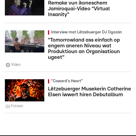
Remake vun ikoneschem
Jamiroquai-Video "Virtual
Insanity"
Interview mat Lëtzebuerger DJ Ogazón
"Tomorrowland ass einfach op
engem aneren Niveau wat
Produktioun an Organisatioun
ugeet"
Video
"Coward's Heart"
Lëtzebuerger Musekerin Catherine
Elsen iwwert hiren Debutalbum
Fotoen