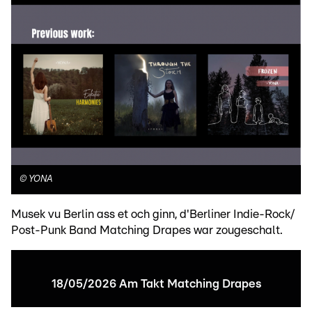
©
YONA
Musek vu Berlin ass et och ginn, d'Berliner Indie-Rock/
Post-Punk Band Matching Drapes war zougeschalt.
18/05/2026 Am Takt Matching Drapes