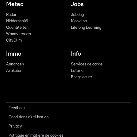
Meteo
Jobs
Radar
Jobdag
Nidderschléi
Moovijob
Quantitéiten
Lifelong Learning
Wandvitessen
CityClim
Immo
Info
Annoncen
Services de garde
Artikelen
Loterie
Energieauer
Feedback
Conditions d'utilisation
Privacy
Politique en matière de cookies