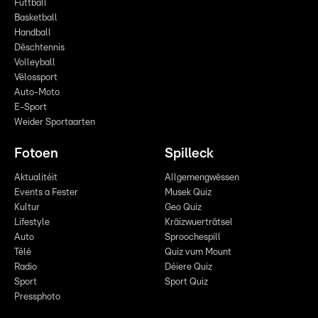
Futtball
Basketball
Handball
Dëschtennis
Volleyball
Vëlossport
Auto-Moto
E-Sport
Weider Sportaarten
Fotoen
Spilleck
Aktualitéit
Allgemengwëssen
Events a Fester
Musek Quiz
Kultur
Geo Quiz
Lifestyle
Kräizwuerträtsel
Auto
Sproochespill
Télé
Quiz vum Mount
Radio
Déiere Quiz
Sport
Sport Quiz
Pressphoto