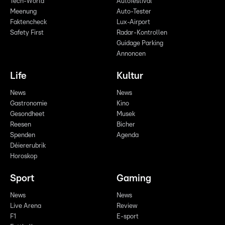
Tech-World
Autofestival
Meenung
Auto-Tester
Faktencheck
Lux-Airport
Safety First
Radar-Kontrollen
Guidage Parking
Annoncen
Life
Kultur
News
News
Gastronomie
Kino
Gesondheet
Musek
Reesen
Bicher
Spenden
Agenda
Déiererubrik
Horoskop
Sport
Gaming
News
News
Live Arena
Review
F1
E-sport