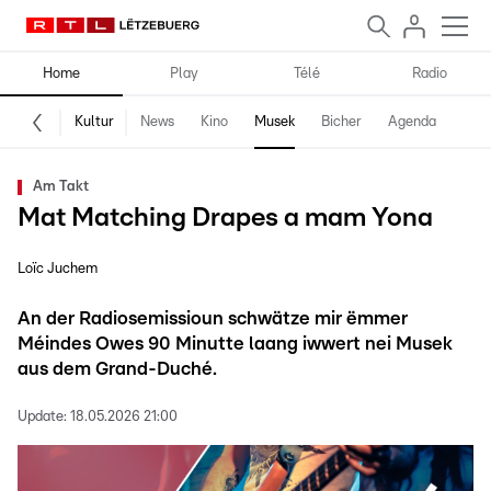
Home
Play
Télé
Radio
Kultur
News
Kino
Musek
Bicher
Agenda
Am Takt
Mat Matching Drapes a mam Yona
Loïc Juchem
An der Radiosemissioun schwätze mir ëmmer
Méindes Owes 90 Minutte laang iwwert nei Musek
aus dem Grand-Duché.
Update:
18.05.2026 21:00