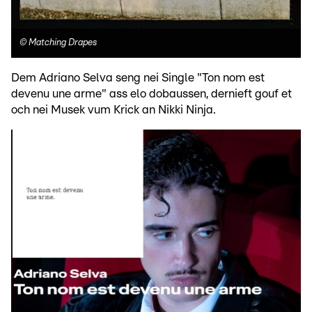
©
Matching Drapes
Dem Adriano Selva seng nei Single "Ton nom est
devenu une arme" ass elo dobaussen, dernieft gouf et
och nei Musek vum Krick an Nikki Ninja.