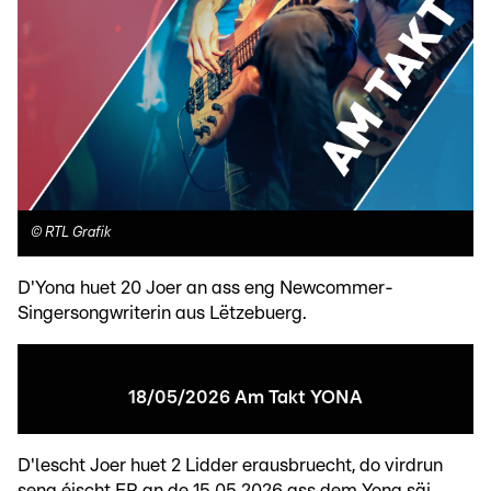
©
RTL Grafik
D'Yona huet 20 Joer an ass eng Newcommer-
Singersongwriterin aus Lëtzebuerg.
18/05/2026 Am Takt YONA
D'lescht Joer huet 2 Lidder erausbruecht, do virdrun
seng éischt EP an de 15.05.2026 ass dem Yona säi