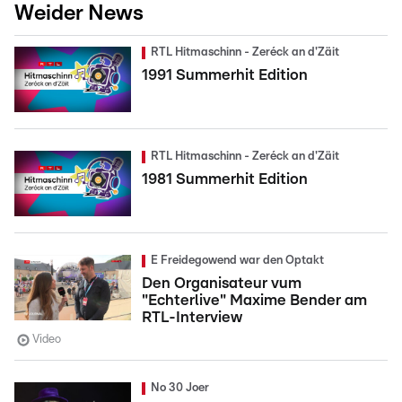
Weider News
RTL Hitmaschinn - Zeréck an d'Zäit
1991 Summerhit Edition
RTL Hitmaschinn - Zeréck an d'Zäit
1981 Summerhit Edition
E Freidegowend war den Optakt
Den Organisateur vum
"Echterlive" Maxime Bender am
RTL-Interview
Video
No 30 Joer