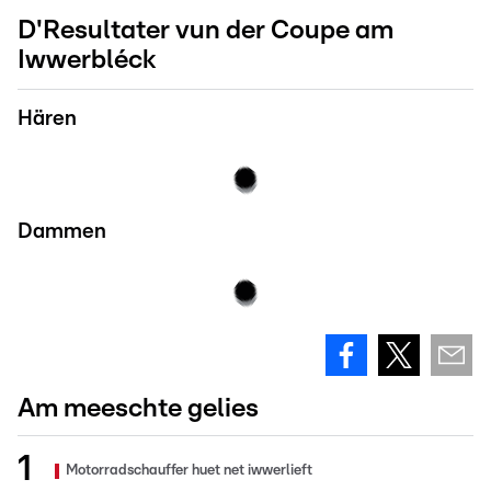
D'Resultater vun der Coupe am
Iwwerbléck
Hären
Dammen
Am meeschte gelies
Motorradschauffer huet net iwwerlieft