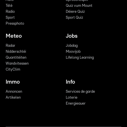
Télé
Quiz vum Mount
Radio
Déiere Quiz
Sport
Sport Quiz
Pressphoto
Meteo
Jobs
Radar
Jobdag
Nidderschléi
Moovijob
Quantitéiten
Lifelong Learning
Wandvitessen
CityClim
Immo
Info
Annoncen
Services de garde
Artikelen
Loterie
Energieauer