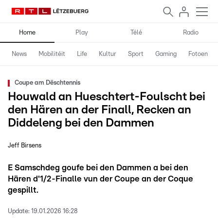
Home
Play
Télé
Radio
News
Mobilitéit
Life
Kultur
Sport
Gaming
Fotoen
Coupe am Dëschtennis
Houwald an Hueschtert-Foulscht bei
den Hären an der Finall, Recken an
Diddeleng bei den Dammen
Jeff Birsens
E Samschdeg goufe bei den Dammen a bei den
Hären d'1/2-Finalle vun der Coupe an der Coque
gespillt.
Update:
19.01.2026 16:28