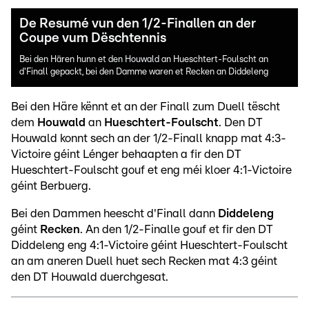
De Resumé vun den 1/2-Finallen an der
Coupe vum Dëschtennis
Bei den Hären hunn et den Houwald an Hueschtert-Foulscht an
d'Finall gepackt, bei den Damme waren et Recken an Diddeleng
Bei den Häre kënnt et an der Finall zum Duell tëscht
dem
Houwald
an
Hueschtert-Foulscht
. Den DT
Houwald konnt sech an der 1/2-Finall knapp mat 4:3-
Victoire géint Lénger behaapten a fir den DT
Hueschtert-Foulscht gouf et eng méi kloer 4:1-Victoire
géint Berbuerg.
Bei den Dammen heescht d'Finall dann
Diddeleng
géint
Recken
. An den 1/2-Finalle gouf et fir den DT
Diddeleng eng 4:1-Victoire géint Hueschtert-Foulscht
an am aneren Duell huet sech Recken mat 4:3 géint
den DT Houwald duerchgesat.