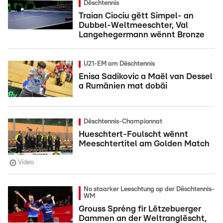
Dëschtennis
Traian Ciociu gëtt Simpel- an
Dubbel-Weltmeeschter, Val
Langehegermann wënnt Bronze
U21-EM am Dëschtennis
Enisa Sadikovic a Maël van Dessel
a Rumänien mat dobäi
Dëschtennis-Championnat
Hueschtert-Foulscht wënnt
Meeschtertitel am Golden Match
Video
No staarker Leeschtung op der Dëschtennis-
WM
Grouss Spréng fir Lëtzebuerger
Dammen an der Weltranglëscht,