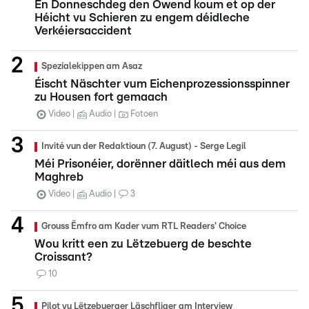
En Donneschdeg den Owend koum et op der
Héicht vu Schieren zu engem déidleche
Verkéiersaccident
Spezialekippen am Asaz
Éischt Näschter vum Eichenprozessionsspinner
zu Housen fort gemaach
Video
Audio
Fotoen
Invité vun der Redaktioun (7. August) - Serge Legil
Méi Prisonéier, dorënner däitlech méi aus dem
Maghreb
Video
Audio
3
Grouss Ëmfro am Kader vum RTL Readers' Choice
Wou kritt een zu Lëtzebuerg de beschte
Croissant?
10
Pilot vu Lëtzebuerger Läschfliger am Interview