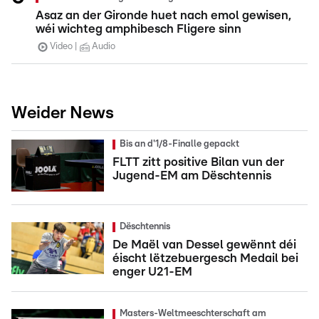
Asaz an der Gironde huet nach emol gewisen,
wéi wichteg amphibesch Fligere sinn
Video
Audio
Weider News
Bis an d'1/8-Finalle gepackt
FLTT zitt positive Bilan vun der
Jugend-EM am Dëschtennis
Dëschtennis
De Maël van Dessel gewënnt déi
éischt lëtzebuergesch Medail bei
enger U21-EM
Masters-Weltmeeschterschaft am