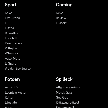
Sport
Gaming
News
News
Live Arena
Review
F1
E-sport
Futtball
Basketball
Handball
Dëschtennis
Volleyball
Vëlossport
Auto-Moto
E-Sport
Weider Sportaarten
Fotoen
Spilleck
Aktualitéit
Allgemengwëssen
Events a Fester
Musek Quiz
Kultur
Geo Quiz
Lifestyle
Kräizwuerträtsel
Auto
Sproochespill