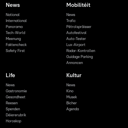
News
Mobilitéit
National
News
International
Trafic
Panorama
Pëtrolspräisser
Tech-World
Autofestival
Meenung
Auto-Tester
Faktencheck
Lux-Airport
Safety First
Radar-Kontrollen
Guidage Parking
Annoncen
Life
Kultur
News
News
Gastronomie
Kino
Gesondheet
Musek
Reesen
Bicher
Spenden
Agenda
Déiererubrik
Horoskop