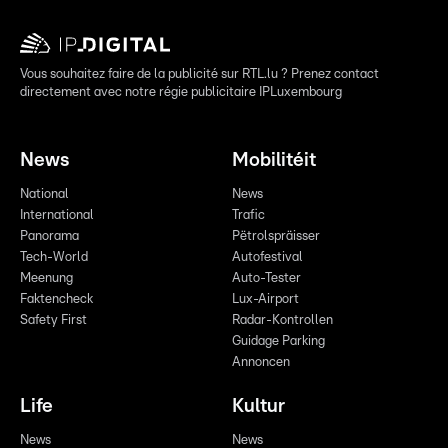
Vous souhaitez faire de la publicité sur RTL.lu ? Prenez contact
directement avec notre régie publicitaire IPLuxembourg
News
Mobilitéit
National
News
International
Trafic
Panorama
Pëtrolspräisser
Tech-World
Autofestival
Meenung
Auto-Tester
Faktencheck
Lux-Airport
Safety First
Radar-Kontrollen
Guidage Parking
Annoncen
Life
Kultur
News
News