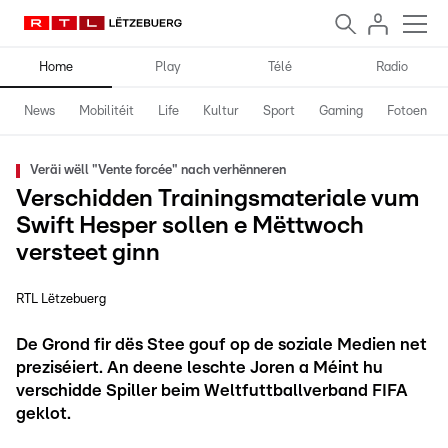
Home
Play
Télé
Radio
News
Mobilitéit
Life
Kultur
Sport
Gaming
Fotoen
Veräi wëll "Vente forcée" nach verhënneren
Verschidden Trainingsmateriale vum
Swift Hesper sollen e Mëttwoch
versteet ginn
RTL Lëtzebuerg
De Grond fir dës Stee gouf op de soziale Medien net
preziséiert. An deene leschte Joren a Méint hu
verschidde Spiller beim Weltfuttballverband FIFA
geklot.