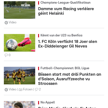
Champions-League-Qualifikatioun
Damme vum Racing verléiere
géint Helsinki
Video
Kënnt vun der U23 vu Benfica
1. FC Köln verflicht 18 Joer alen
Ex-Diddelenger Gil Neves
0
Futtball-Championnat: BGL Ligue
Biissen start mat dräi Punkten an
d'Saison, Ausruffzeeche vu
Stroossen
Video
Fotoen
2
No Appell