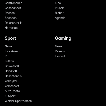
Gastronomie
Kino
Gesondheet
Musek
Reesen
Bicher
Spenden
Agenda
Déiererubrik
Horoskop
Sport
Gaming
News
News
Live Arena
Review
F1
E-sport
Futtball
Basketball
Handball
Dëschtennis
Volleyball
Vëlossport
Auto-Moto
E-Sport
Weider Sportaarten