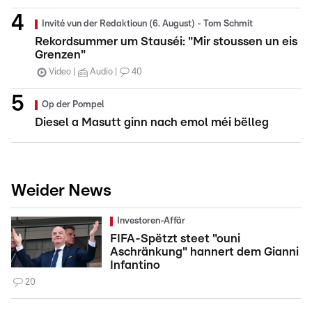
Invité vun der Redaktioun (6. August) - Tom Schmit
Rekordsummer um Stauséi: "Mir stoussen un eis
Grenzen"
Video
Audio
40
Op der Pompel
Diesel a Masutt ginn nach emol méi bëlleg
Weider News
Investoren-Affär
FIFA-Spëtzt steet "ouni
Aschränkung" hannert dem Gianni
Infantino
20