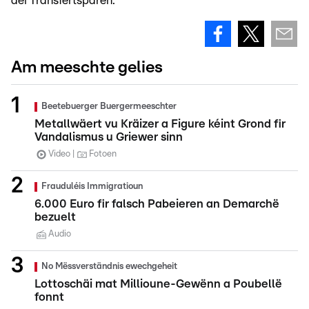
déi Transfertspären.
Am meeschte gelies
Beetebuerger Buergermeeschter
Metallwäert vu Kräizer a Figure kéint Grond fir
Vandalismus u Griewer sinn
Video
Fotoen
Frauduléis Immigratioun
6.000 Euro fir falsch Pabeieren an Demarchë
bezuelt
Audio
No Mëssverständnis ewechgeheit
Lottoschäi mat Millioune-Gewënn a Poubellë
fonnt