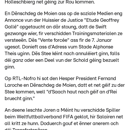
Holleschbierg net géing zur Rou kommen.
En Dënschdeg de Moien ass op de soziale Medien eng
Annonce vun der Huissier de Justice "Etude Geoffrey
Gallé" opgetaucht an där stoung, datt de Swift
gezwonge wier, fir verschidden Trainingsmaterialen ze
versteeën. Dës "Vente forcée" ass fir de 7. Januar
ugesat. Donieft ass d'Adress vum Stade Alphonse
Theis uginn. Dës Stee kéint nach annuléiert ginn, falls
déi ganz oder een Deel vun der Schold géing bezuelt
ginn.
Op RTL-Nofro hi sot den Hesper President Fernand
Laroche en Dënschdeg de Moien, datt et net géif zu der
Stee kommen, well "d‘Saach haut nach géif an d‘Rei
bruecht ginn."
An deene leschte Joren a Méint hu verschidde Spiller
beim Weltfuttballverband FIFA geklot, hir Salairen net
all kritt ze hunn. Doduerch gouf et ënner anerem och