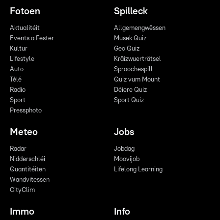
Fotoen
Spilleck
Aktualitéit
Allgemengwëssen
Events a Fester
Musek Quiz
Kultur
Geo Quiz
Lifestyle
Kräizwuerträtsel
Auto
Sproochespill
Télé
Quiz vum Mount
Radio
Déiere Quiz
Sport
Sport Quiz
Pressphoto
Meteo
Jobs
Radar
Jobdag
Nidderschléi
Moovijob
Quantitéiten
Lifelong Learning
Wandvitessen
CityClim
Immo
Info