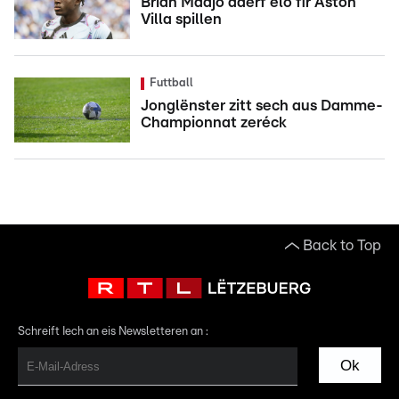
Brian Madjo däerf elo fir Aston
Villa spillen
Futtball
Jonglënster zitt sech aus Damme-
Championnat zeréck
Back to Top
Schreift Iech an eis Newsletteren an :
Ok