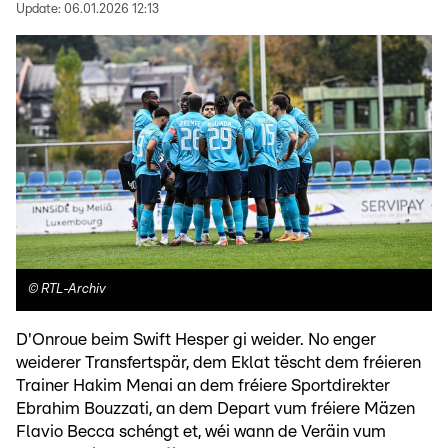
Update:
06.01.2026 12:13
©
RTL-Archiv
D'Onroue beim Swift Hesper gi weider. No enger
weiderer Transfertspär, dem Eklat tëscht dem fréieren
Trainer Hakim Menai an dem fréiere Sportdirekter
Ebrahim Bouzzati, an dem Depart vum fréiere Mäzen
Flavio Becca schéngt et, wéi wann de Veräin vum