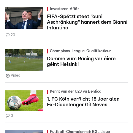
Investoren-Affär
FIFA-Spëtzt steet "ouni
Aschränkung" hannert dem Gianni
Infantino
20
Champions-League-Qualifikatioun
Damme vum Racing verléiere
géint Helsinki
Video
Kënnt vun der U23 vu Benfica
1. FC Köln verflicht 18 Joer alen
Ex-Diddelenger Gil Neves
0
Futtball-Championnat: BGL Ligue