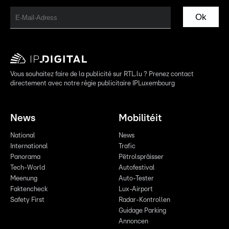
Ok
Vous souhaitez faire de la publicité sur RTL.lu ? Prenez contact
directement avec notre régie publicitaire IPLuxembourg
News
Mobilitéit
National
News
International
Trafic
Panorama
Pëtrolspräisser
Tech-World
Autofestival
Meenung
Auto-Tester
Faktencheck
Lux-Airport
Safety First
Radar-Kontrollen
Guidage Parking
Annoncen