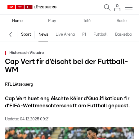
Home
Play
Télé
Radio
Sport
News
Live Arena
F1
Futtball
Basketball
Historesch Victoire
Cap Vert fir d’éischt bei der Futtball-
WM
RTL Lëtzebuerg
Cap Vert huet eng éischte Kéier d'Qualifikatioun fir
d'FIFA-Weltmeeschterschaft am Futtball gepackt.
Update:
04.12.2025 09:21