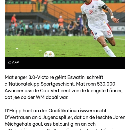
©
AFP
Mat enger 3:0-Victoire géint Eswatini schreift
d'Nationalekipp Sportgeschicht. Mat ronn 530.000
Awunner ass de Cap Vert eent vun de klengste Länner,
dat jee op der WM dobäi war.
D'Ekipp huet an der Qualifikatioun iwwerrascht.
D'Vertrauen an d'Jugendspiller, dat an de leschte Joren
héichgehale gouf, ass belount ginn an och