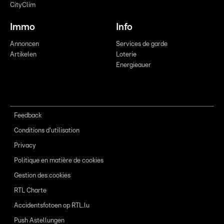
CityClim
Immo
Info
Annoncen
Services de garde
Artikelen
Loterie
Energieauer
Feedback
Conditions d'utilisation
Privacy
Politique en matière de cookies
Gestion des cookies
RTL Charte
Accidentsfotoen op RTL.lu
Push Astellungen