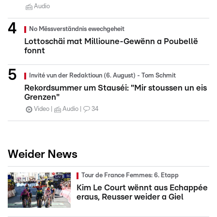
Audio
No Mëssverständnis ewechgeheit
Lottoschäi mat Millioune-Gewënn a Poubellë
fonnt
Invité vun der Redaktioun (6. August) - Tom Schmit
Rekordsummer um Stauséi: "Mir stoussen un eis
Grenzen"
Video
Audio
34
Weider News
Tour de France Femmes: 6. Etapp
Kim Le Court wënnt aus Echappée
eraus, Reusser weider a Giel