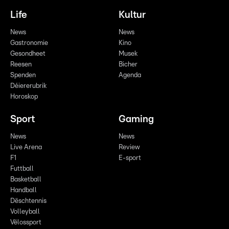
Life
Kultur
News
News
Gastronomie
Kino
Gesondheet
Musek
Reesen
Bicher
Spenden
Agenda
Déiererubrik
Horoskop
Sport
Gaming
News
News
Live Arena
Review
F1
E-sport
Futtball
Basketball
Handball
Dëschtennis
Volleyball
Vëlossport