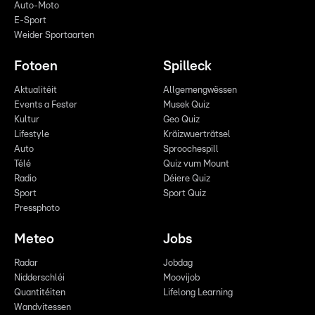
Auto-Moto
E-Sport
Weider Sportaarten
Fotoen
Spilleck
Aktualitéit
Allgemengwëssen
Events a Fester
Musek Quiz
Kultur
Geo Quiz
Lifestyle
Kräizwuerträtsel
Auto
Sproochespill
Télé
Quiz vum Mount
Radio
Déiere Quiz
Sport
Sport Quiz
Pressphoto
Meteo
Jobs
Radar
Jobdag
Nidderschléi
Moovijob
Quantitéiten
Lifelong Learning
Wandvitessen