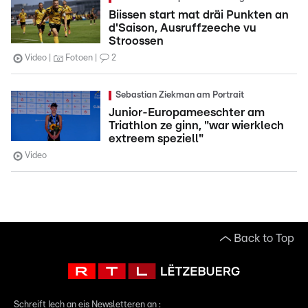
Biissen start mat dräi Punkten an
d'Saison, Ausruffzeeche vu
Stroossen
Video
Fotoen
2
Sebastian Ziekman am Portrait
Junior-Europameeschter am
Triathlon ze ginn, "war wierklech
extreem speziell"
Video
Back to Top
Schreift Iech an eis Newsletteren an :