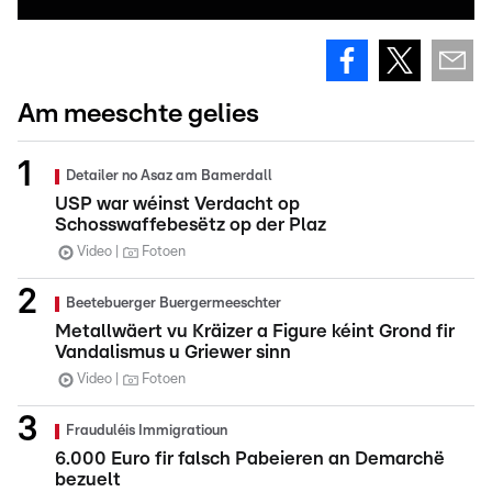
Am meeschte gelies
Detailer no Asaz am Bamerdall
USP war wéinst Verdacht op
Schosswaffebesëtz op der Plaz
Video
Fotoen
Beetebuerger Buergermeeschter
Metallwäert vu Kräizer a Figure kéint Grond fir
Vandalismus u Griewer sinn
Video
Fotoen
Frauduléis Immigratioun
6.000 Euro fir falsch Pabeieren an Demarchë
bezuelt