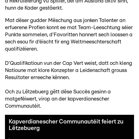
d'Rekrutéierung vu Spiller, déi am Ausland aktiv sinn,
hunn de Kader gestäerkt.
Mat dëser gudder Mëschung aus jonken Talenter an
erfuerene Profien konnt ee mat Team-Leeschtung séier
Punkte sammelen, d'Favoritten hannert sech loossen a
sech esou fir d'éischt fir eng Weltmeeschterschaft
qualifizéieren.
D'Qualifikatioun vun der Cap Vert weist, datt och kleng
Natioune mat klore Konzepter a Leidenschaft grouss
Resultater erreeche kënnen.
Och zu Lëtzebuerg gëtt dëse Succès gesinn a
matgeféiwert, virop an der kapverdianescher
Communautéit.
Kapverdianescher Communautéit feiert zu
Lëtzebuerg
.