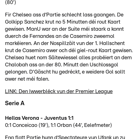
(80')
Fir Chelsea ass d‘Partie schlecht lass gaangen. De
Golkipp Sanchez krut no 5 Minutten déi rout Kaart
gewisen. ManU war an der Suite méi staark a konnt
duerch de Fernandes an de Casemiro zweemol
markéieren. An der Nospillzäit vun der 1. Hallschent
krut de Casemiro awer och déi giel-rout Kaart gewisen.
Chelsea huet nom Säitewiessel alles probéiert an dem
Chalobah ass an der 80. Minutt den Uschlossgol
gelongen. D'Gäscht hu gedréckt, e weidere Gol sollt
awer net méi falen.
LINK: Den Iwwerbléck vun der Premier League
Serie A
Hellas Verona - Juventus 1:1
0:1 Conceicao (19'), 1:1 Orban (44', Eelefmeter)
Eng flott Partie hunn d‘Spectateure vun Ufank un zu