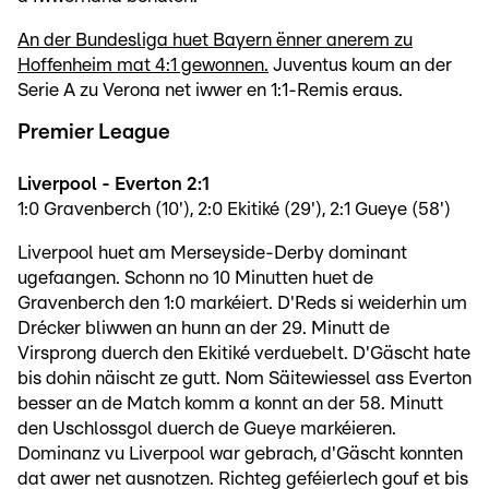
An der Bundesliga huet Bayern ënner anerem zu
Hoffenheim mat 4:1 gewonnen.
Juventus koum an der
Serie A zu Verona net iwwer en 1:1-Remis eraus.
Premier League
Liverpool - Everton 2:1
1:0 Gravenberch (10'), 2:0 Ekitiké (29'), 2:1 Gueye (58')
Liverpool huet am Merseyside-Derby dominant
ugefaangen. Schonn no 10 Minutten huet de
Gravenberch den 1:0 markéiert. D'Reds si weiderhin um
Drécker bliwwen an hunn an der 29. Minutt de
Virsprong duerch den Ekitiké verduebelt. D'Gäscht hate
bis dohin näischt ze gutt. Nom Säitewiessel ass Everton
besser an de Match komm a konnt an der 58. Minutt
den Uschlossgol duerch de Gueye markéieren.
Dominanz vu Liverpool war gebrach, d'Gäscht konnten
dat awer net ausnotzen. Richteg geféierlech gouf et bis