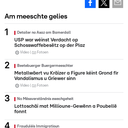
Am meeschte gelies
Detailer no Asaz am Bamerdall
USP war wéinst Verdacht op
Schosswaffebesëtz op der Plaz
Video
Fotoen
Beetebuerger Buergermeeschter
Metallwäert vu Kräizer a Figure kéint Grond fir
Vandalismus u Griewer sinn
Video
Fotoen
No Mëssverständnis ewechgeheit
Lottoschäi mat Millioune-Gewënn a Poubellë
fonnt
Frauduléis Immigratioun