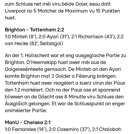
zum Schluss net méi viru béide Goler, esou datt
Liverpool no 5 Matcher de Maximum vu 15 Punkten
huet.
Brighton - Tottenham 2:2
1:0 Minteh (8'), 2:0 Ayari (31'), 2:1 Richarlison (43'), 2:2
van Hecke (82', Selbstgol)
An der 1. Hallschent war et eng ausgeglache Partie zu
Brighton. D'Heemekipp huet awer méi aus de
Golgeleeënheete gemaach. De Minteh an den Ayari
konnte Brighton mat 2 Golder a Féierung bréngen.
Tottenham huet awer reagéiert a kuerz virun der Paus
den 1:2 markéiert. Och no der Paus ass et spannend
bliwwen an de Gäscht ass 8 Minutte viru Schluss den
Ausgläich gelongen. Et war de Schlusspunkt an enger
animéierter Partie.
ManU - Chelsea 2:1
1:0 Fernandes (14'), 2:0 Casemiro (37'), 2:1 Chalobah