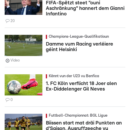
FIFA-Spëtzt steet "ouni
Aschränkung" hannert dem Gianni
Infantino
20
Champions-League-Qualifikatioun
Damme vum Racing verléiere
géint Helsinki
Video
Kënnt vun der U23 vu Benfica
1. FC Köln verflicht 18 Joer alen
Ex-Diddelenger Gil Neves
0
Futtball-Championnat: BGL Ligue
Biissen start mat dräi Punkten an
d'Saison, Ausruffzeeche vu