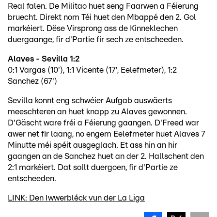
Real falen. De Militao huet seng Faarwen a Féierung
bruecht. Direkt nom Téi huet den Mbappé den 2. Gol
markéiert. Dëse Virsprong ass de Kinneklechen
duergaange, fir d'Partie fir sech ze entscheeden.
Alaves - Sevilla 1:2
0:1 Vargas (10'), 1:1 Vicente (17', Eelefmeter), 1:2
Sanchez (67')
Sevilla konnt eng schwéier Aufgab auswäerts
meeschteren an huet knapp zu Alaves gewonnen.
D'Gäscht ware fréi a Féierung gaangen. D'Freed war
awer net fir laang, no engem Eelefmeter huet Alaves 7
Minutte méi spéit ausgeglach. Et ass hin an hir
gaangen an de Sanchez huet an der 2. Hallschent den
2:1 markéiert. Dat sollt duergoen, fir d'Partie ze
entscheeden.
LINK: Den Iwwerbléck vun der La Liga