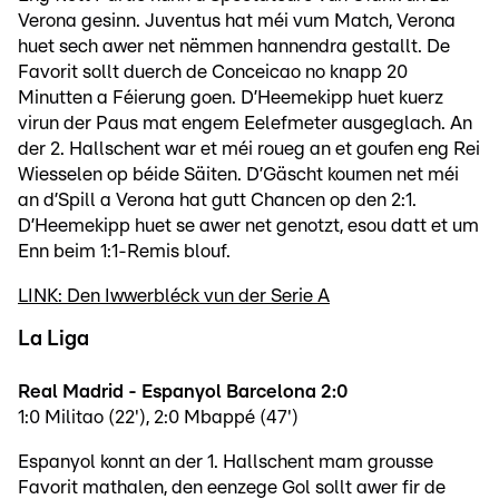
Verona gesinn. Juventus hat méi vum Match, Verona
huet sech awer net nëmmen hannendra gestallt. De
Favorit sollt duerch de Conceicao no knapp 20
Minutten a Féierung goen. D’Heemekipp huet kuerz
virun der Paus mat engem Eelefmeter ausgeglach. An
der 2. Hallschent war et méi roueg an et goufen eng Rei
Wiesselen op béide Säiten. D’Gäscht koumen net méi
an d’Spill a Verona hat gutt Chancen op den 2:1.
D’Heemekipp huet se awer net genotzt, esou datt et um
Enn beim 1:1-Remis blouf.
LINK: Den Iwwerbléck vun der Serie A
La Liga
Real Madrid - Espanyol Barcelona 2:0
1:0 Militao (22'), 2:0 Mbappé (47')
Espanyol konnt an der 1. Hallschent mam grousse
Favorit mathalen, den eenzege Gol sollt awer fir de