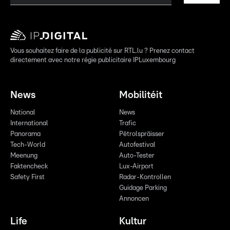
Vous souhaitez faire de la publicité sur RTL.lu ? Prenez contact
directement avec notre régie publicitaire IPLuxembourg
News
Mobilitéit
National
News
International
Trafic
Panorama
Pëtrolspräisser
Tech-World
Autofestival
Meenung
Auto-Tester
Faktencheck
Lux-Airport
Safety First
Radar-Kontrollen
Guidage Parking
Annoncen
Life
Kultur