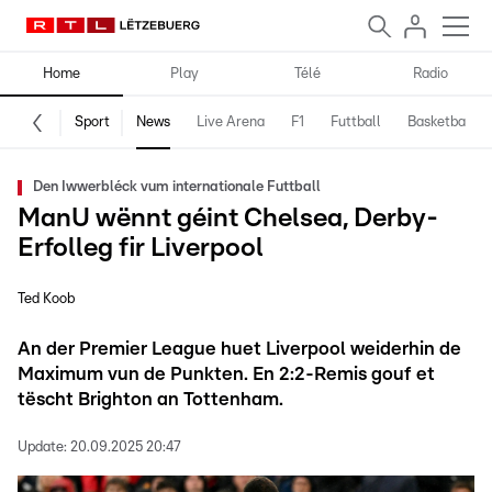
Home
Play
Télé
Radio
Sport
News
Live Arena
F1
Futtball
Basketball
Den Iwwerbléck vum internationale Futtball
ManU wënnt géint Chelsea, Derby-
Erfolleg fir Liverpool
Ted Koob
An der Premier League huet Liverpool weiderhin de
Maximum vun de Punkten. En 2:2-Remis gouf et
tëscht Brighton an Tottenham.
Update:
20.09.2025 20:47