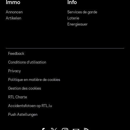
Immo
Info
Annoncen
Services de garde
Artikelen
Loterie
Energieauer
Feedback
Conditions d'utilisation
Privacy
Politique en matière de cookies
Gestion des cookies
RTL Charte
Accidentsfotoen op RTL.lu
Push Astellungen