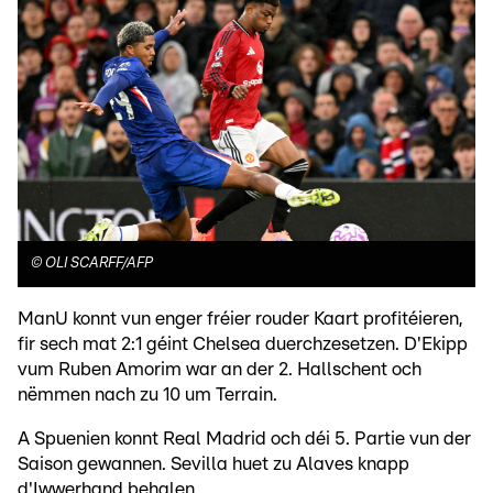
©
OLI SCARFF/AFP
ManU konnt vun enger fréier rouder Kaart profitéieren,
fir sech mat 2:1 géint Chelsea duerchzesetzen. D'Ekipp
vum Ruben Amorim war an der 2. Hallschent och
nëmmen nach zu 10 um Terrain.
A Spuenien konnt Real Madrid och déi 5. Partie vun der
Saison gewannen. Sevilla huet zu Alaves knapp
d'Iwwerhand behalen.