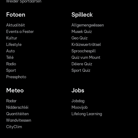
Weider Sportaarten
Fotoen
Spilleck
Aktualitéit
Allgemengwëssen
Events a Fester
Musek Quiz
Kultur
Geo Quiz
Lifestyle
Kräizwuerträtsel
Auto
Sproochespill
Télé
Quiz vum Mount
Radio
Déiere Quiz
Sport
Sport Quiz
Pressphoto
Meteo
Jobs
Radar
Jobdag
Nidderschléi
Moovijob
Quantitéiten
Lifelong Learning
Wandvitessen
CityClim