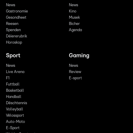
News
News
Gastronomie
Kino
Gesondheet
Musek
Reesen
Bicher
Spenden
Agenda
Déiererubrik
Horoskop
Sport
Gaming
News
News
Live Arena
Review
F1
E-sport
Futtball
Basketball
Handball
Dëschtennis
Volleyball
Vëlossport
Auto-Moto
E-Sport