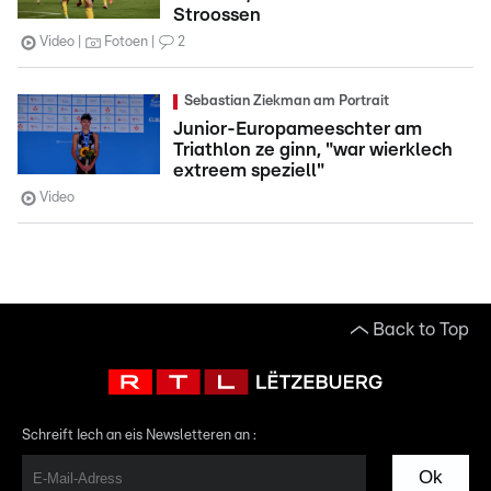
Stroossen
Video
Fotoen
2
Sebastian Ziekman am Portrait
Junior-Europameeschter am
Triathlon ze ginn, "war wierklech
extreem speziell"
Video
Back to Top
Schreift Iech an eis Newsletteren an :
Ok