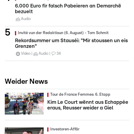
6.000 Euro fir falsch Pabeieren an Demarchë
bezuelt
Audio
Invité vun der Redaktioun (6. August) - Tom Schmit
Rekordsummer um Stauséi: "Mir stoussen un eis
Grenzen"
Video
Audio
34
Weider News
Tour de France Femmes: 6. Etapp
Kim Le Court wënnt aus Echappée
eraus, Reusser weider a Giel
Investoren-Affär