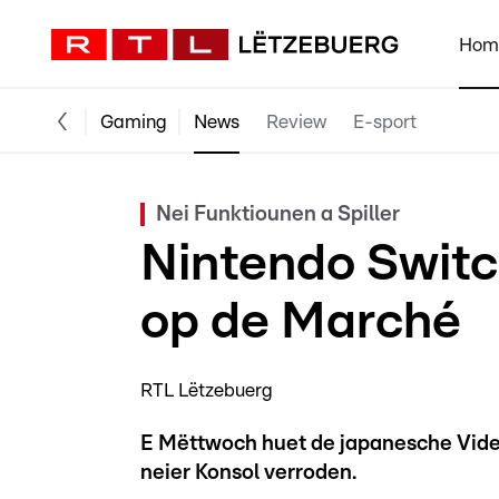
Hom
Gaming
News
Review
E-sport
Nei Funktiounen a Spiller
Nintendo Switch
op de Marché
RTL Lëtzebuerg
E Mëttwoch huet de japanesche Video
neier Konsol verroden.