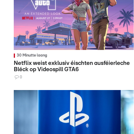
30 Minutte laang
Netflix weist exklusiv éischten ausféierleche
Bléck op Videospill GTA6
0