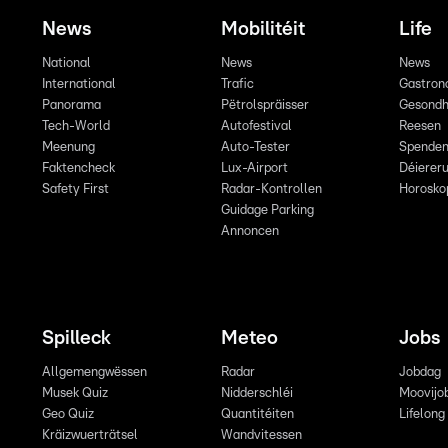
News
Mobilitéit
Life
National
News
News
International
Trafic
Gastron
Panorama
Pëtrolspräisser
Gesondh
Tech-World
Autofestival
Reesen
Meenung
Auto-Tester
Spende
Faktencheck
Lux-Airport
Déiereru
Safety First
Radar-Kontrollen
Horosko
Guidage Parking
Annoncen
Spilleck
Meteo
Jobs
Allgemengwëssen
Radar
Jobdag
Musek Quiz
Nidderschléi
Moovijo
Geo Quiz
Quantitéiten
Lifelong
Kräizwuerträtsel
Wandvitessen