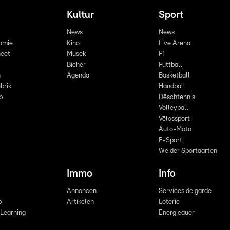
Kultur
Sport
News
News
omie
Kino
Live Arena
eet
Musek
F1
Bicher
Futtball
n
Agenda
Basketball
brik
Handball
p
Dëschtennis
Volleyball
Vëlossport
Auto-Moto
E-Sport
Weider Sportaarten
Immo
Info
Annoncen
Services de garde
b
Artikelen
Loterie
 Learning
Energieauer