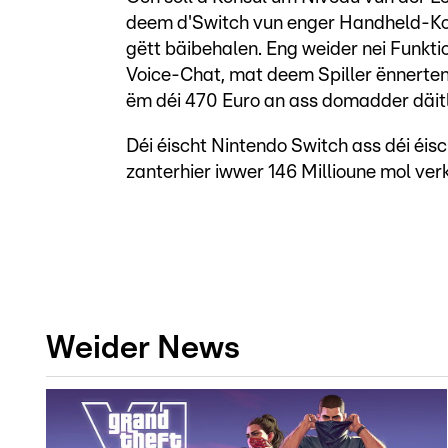
deem d'Switch vun enger Handheld-Kons
gëtt bäibehalen. Eng weider nei Funkti
Voice-Chat, mat deem Spiller ënnerte
ëm déi 470 Euro an ass domadder däitle
Déi éischt Nintendo Switch ass déi éi
zanterhier iwwer 146 Millioune mol verk
Weider News