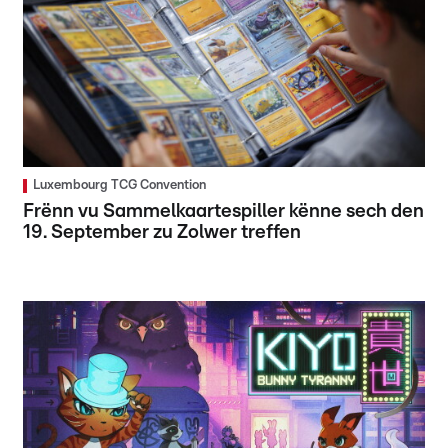
Luxembourg TCG Convention
Frënn vu Sammelkaartespiller kënne sech den
19. September zu Zolwer treffen