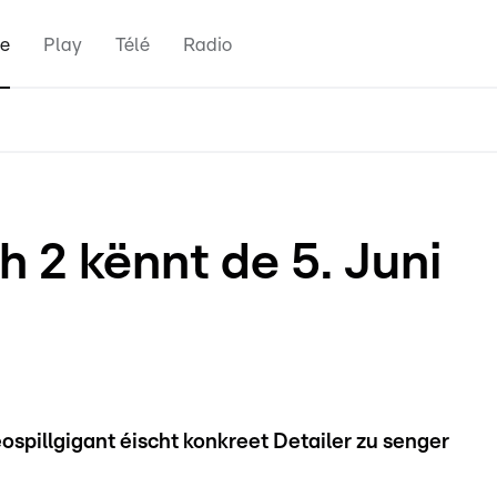
e
Play
Télé
Radio
 2 kënnt de 5. Juni
spillgigant éischt konkreet Detailer zu senger