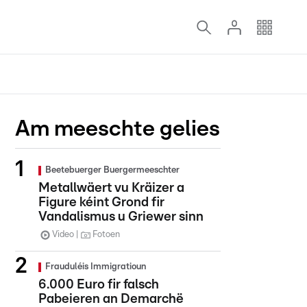
Am meeschte gelies
Beetebuerger Buergermeeschter
Metallwäert vu Kräizer a
Figure kéint Grond fir
Vandalismus u Griewer sinn
Video
Fotoen
Frauduléis Immigratioun
6.000 Euro fir falsch
Pabeieren an Demarchë