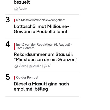
bezuelt
Audio
No Mëssverständnis ewechgeheit
Lottoschäi mat Millioune-
Gewënn a Poubellë fonnt
Invité vun der Redaktioun (6. August) -
Tom Schmit
Rekordsummer um Stauséi:
"Mir stoussen un eis Grenzen"
Video
Audio
40
Op der Pompel
Diesel a Masutt ginn nach
emol méi bëlleg