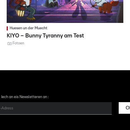
Huesen un der Muecht
KIYO – Bunny Tyranny am Test
Fotoen
 Iech an eis Newsletteren an :
O