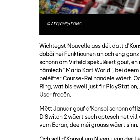
©
AFP/Philip FONG
Wichtegst Nouvelle ass déi, datt d'Kon
dobäi nei Funktiounen an och eng ganz 
schonn am Virfeld spekuléiert gouf, en
nämlech "Mario Kart World", bei deem 
beléifter Course-Rei handele wäert. Och
Ring, wat bis ewell just fir PlayStatio
User freeën.
Mëtt Januar gouf d'Konsol schonn offiz
D'Switch 2 wäert sech optesch net vil
vum Ecran, dee méi grouss wäert sinn.
Och soll d'Konsul um Niveau vun der Le