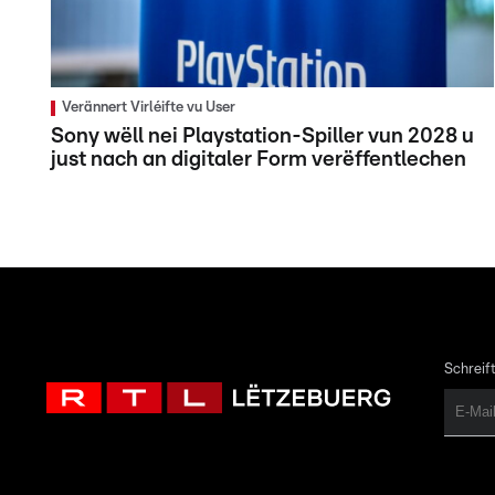
Verännert Virléifte vu User
Sony wëll nei Playstation-Spiller vun 2028 u
just nach an digitaler Form verëffentlechen
Schreift