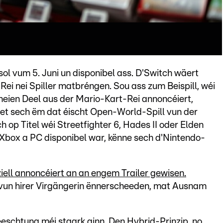
sol vum 5. Juni un disponibel ass. D'Switch wäert
Rei nei Spiller matbréngen. Sou ass zum Beispill, wéi
 neien Deel aus der Mario-Kart-Rei annoncéiert,
et sech ëm dat éischt Open-World-Spill vun der
 op Titel wéi Streetfighter 6, Hades II oder Elden
n, Xbox a PC disponibel war, kënne sech d'Nintendo-
iell annoncéiert an an engem Trailer gewisen.
l vun hirer Virgängerin ënnerscheeden, mat Ausnam
eschtung méi staark ginn. Den Hybrid-Prinzip, no