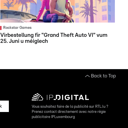
Rockstar Games
Virbestellung fir "Grand Theft Auto VI" vum
25. Juni u méiglech
Back to Top
k
Vous souhaitez faire de la publicité sur RTL.lu ?
Prenez contact directement avec notre régie
publicitaire IPLuxembourg