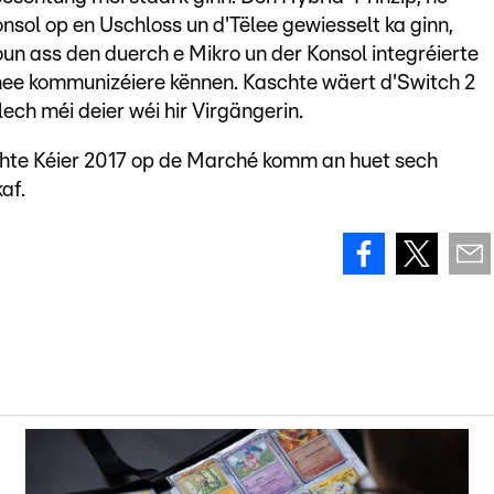
ol op en Uschloss un d'Tëlee gewiesselt ka ginn,
oun ass den duerch e Mikro un der Konsol integréierte
nee kommunizéiere kënnen. Kaschte wäert d'Switch 2
ch méi deier wéi hir Virgängerin.
schte Kéier 2017 op de Marché komm an huet sech
af.