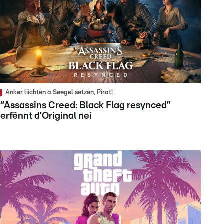
Anker liichten a Seegel setzen, Pirat!
“Assassins Creed: Black Flag resynced”
erfënnt d’Original nei