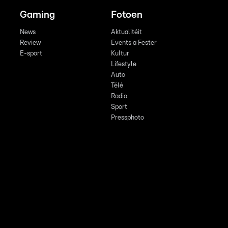
Gaming
Fotoen
News
Aktualitéit
Review
Events a Fester
E-sport
Kultur
Lifestyle
Auto
Télé
Radio
Sport
Pressphoto