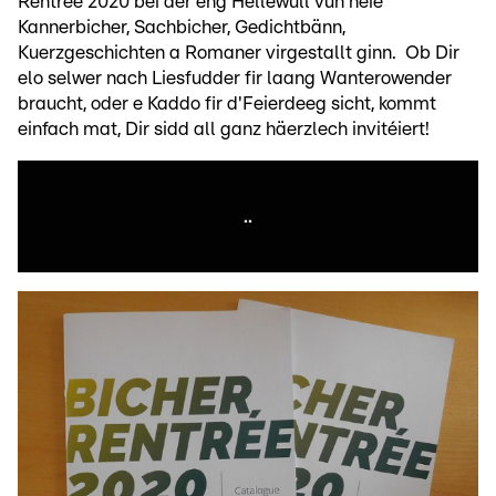
Rentrée 2020 bei der eng Hellewull vun neie
Kannerbicher, Sachbicher, Gedichtbänn,
Kuerzgeschichten a Romaner virgestallt ginn. Ob Dir
elo selwer nach Liesfudder fir laang Wanterowender
braucht, oder e Kaddo fir d'Feierdeeg sicht, kommt
einfach mat, Dir sidd all ganz häerzlech invitéiert!
..