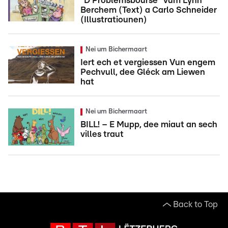
"D'Problemsbourse" vum Lynn
Berchem (Text) a Carlo Schneider
(Illustratiounen)
Nei um Bichermaart
Iert ech et vergiessen Vun engem
Pechvull, dee Gléck am Liewen
hat
Nei um Bichermaart
BILL! – E Mupp, dee miaut an sech
villes traut
Back to Top