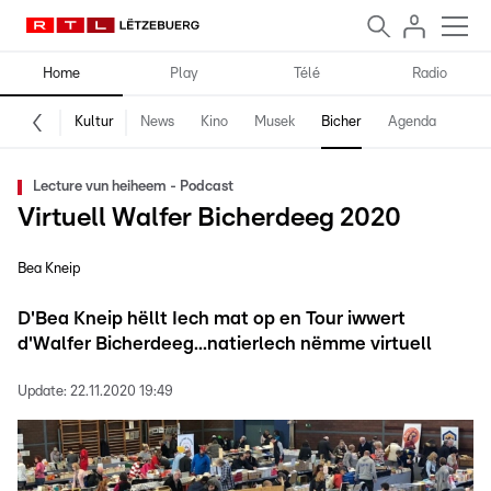
Home
Play
Télé
Radio
Kultur
News
Kino
Musek
Bicher
Agenda
Lecture vun heiheem - Podcast
Virtuell Walfer Bicherdeeg 2020
Bea Kneip
D'Bea Kneip hëllt Iech mat op en Tour iwwert
d'Walfer Bicherdeeg...natierlech nëmme virtuell
Update:
22.11.2020 19:49