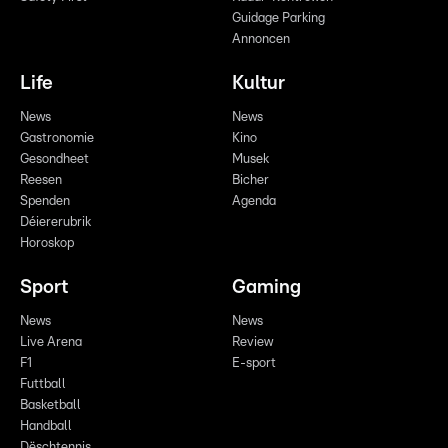
Guidage Parking
Annoncen
Life
Kultur
News
News
Gastronomie
Kino
Gesondheet
Musek
Reesen
Bicher
Spenden
Agenda
Déiererubrik
Horoskop
Sport
Gaming
News
News
Live Arena
Review
F1
E-sport
Futtball
Basketball
Handball
Dëschtennis