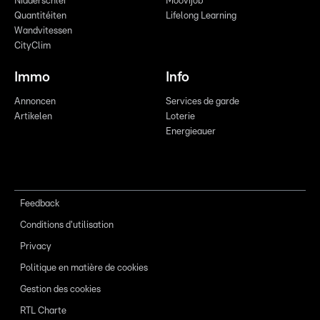
Nidderschléi
Moovijob
Quantitéiten
Lifelong Learning
Wandvitessen
CityClim
Immo
Info
Annoncen
Services de garde
Artikelen
Loterie
Energieauer
Feedback
Conditions d'utilisation
Privacy
Politique en matière de cookies
Gestion des cookies
RTL Charte