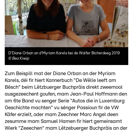
D'Diane Orban an d'Myriam Karels bei de Walfer Bicherdeeg 2019
©
Bea Kneip
Zum Beispill mat der Diane Orban an der Myriam
Karels, déi fir hiert Kannerbuch "De Wëlle leeft am
Bësch" beim Lëtzbuerger Buchpräis direkt zweemool
ausgezeechent goufen, mam Jean-Paul Hoffmann den
am 6te Band vu senger Serie "Autos die in Luxemburg
Geschichte machten" vu sénger Passioun fir de VW
Käfer erzielt, oder mam Zeechner Marc Angel deen
zesumme mam Samuel Hamen fir hiert gemeinsamt
Wierk "Zeeechen" mam Lëtzebuerger Buchpräis an der