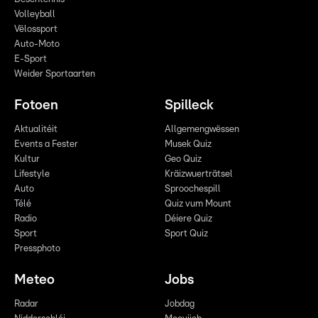
Volleyball
Vëlossport
Auto-Moto
E-Sport
Weider Sportaarten
Fotoen
Spilleck
Aktualitéit
Allgemengwëssen
Events a Fester
Musek Quiz
Kultur
Geo Quiz
Lifestyle
Kräizwuerträtsel
Auto
Sproochespill
Télé
Quiz vum Mount
Radio
Déiere Quiz
Sport
Sport Quiz
Pressphoto
Meteo
Jobs
Radar
Jobdag