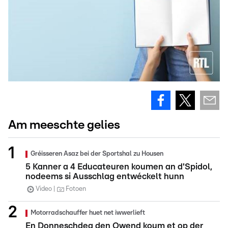
Am meeschte gelies
Gréisseren Asaz bei der Sportshal zu Housen
5 Kanner a 4 Educateuren koumen an d'Spidol,
nodeems si Ausschlag entwéckelt hunn
Video
Fotoen
Motorradschauffer huet net iwwerlieft
En Donneschdeg den Owend koum et op der