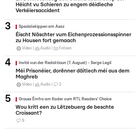
Héicht vu Schieren zu engem déidleche
Verkéiersaccident
Spezialekippen am Asaz
Éischt Näschter vum Eichenprozessionsspinner
zu Housen fort gemaach
Video
Audio
Fotoen
Invité vun der Redaktioun (7. August) - Serge Legil
Méi Prisonéier, dorënner däitlech méi aus dem
Maghreb
Video
Audio
2
Grouss Ëmfro am Kader vum RTL Readers' Choice
Wou kritt een zu Lëtzebuerg de beschte
Croissant?
9