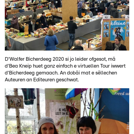
D'Walfer Bicherdeeg 2020 si jo leider ofgesot, mä
d'Bea Kneip huet ganz einfach e virtuellen Tour iwwert
d'Bicherdeeg gemaach. An dobäi mat e sëllechen
Auteuren an Editeuren geschwat.