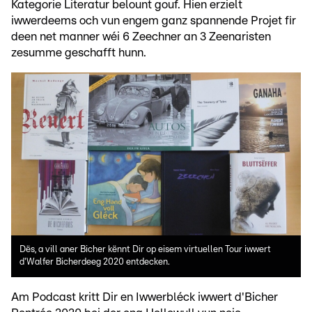
Kategorie Literatur belount gouf. Hien erzielt
iwwerdeems och vun engem ganz spannende Projet fir
deen net manner wéi 6 Zeechner an 3 Zeenaristen
zesumme geschafft hunn.
Dës, a vill aner Bicher kënnt Dir op eisem virtuellen Tour iwwert
d'Walfer Bicherdeeg 2020 entdecken.
Am Podcast kritt Dir en Iwwerbléck iwwert d'Bicher