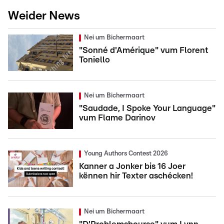
Weider News
Nei um Bichermaart
"Sonné d'Amérique" vum Florent
Toniello
Nei um Bichermaart
"Saudade, I Spoke Your Language"
vum Flame Darinov
Young Authors Contest 2026
Kanner a Jonker bis 16 Joer
kënnen hir Texter aschécken!
Nei um Bichermaart