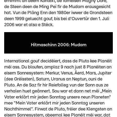
ernimmt an deem Kontext, de faméisen Magny Doré,
de Steen deen de Ming Pei fir de Mudam erausgesicht
hat. Vun de Pläng Enn den 1980er iwwer de Grondsteen
deen 1999 geluecht gouf, bis bei d'Ouvertür den 1. Juli
2006 war et also e Stéck.
Hitmaschinn 2006: Mudam
International gouf decidéiert, dass de Pluto kee Planéit
méi ass. Du bloufen, amplaz 9 nach just 8 Planéiten an
eisem Sonnesystem: Merkur, Venus, Äerd, Mars, Jupiter
(dee Gréissten), Saturn, Uranus an Neptun, ouni de
Pluto. An de Saz fir hir Reiefolleg vun der Sonn aus ze
verhalen huet geännert. Sou war et dann net méi „Mein
Vater erklärt mir jeden Sonntag unsere neun Planeten“
mee "Mein Vater erklärt mir jeden Sonntag unseren
Nachthimmel". Firwat de Pluto, fréier dee Klengsten an
eisem Sonnesystem, obeemol kee Planéit méi war, dat