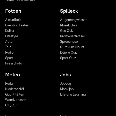
Fotoen
Spilleck
Aktualitéit
Allgemengwëssen
Events a Fester
Musek Quiz
Kultur
Geo Quiz
Lifestyle
Kräizwuerträtsel
Auto
Sproochespill
Télé
Quiz vum Mount
Radio
Déiere Quiz
Sport
Sport Quiz
Pressphoto
Meteo
Jobs
Radar
Jobdag
Nidderschléi
Moovijob
Quantitéiten
Lifelong Learning
Wandvitessen
CityClim