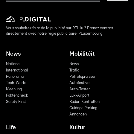
Vous souhaitez faire de la publicité sur RTL.lu ? Prenez contact
directement avec notre régie publicitaire IPLuxembourg
News
Mobilitéit
National
News
International
Trafic
Panorama
Pëtrolspräisser
Tech-World
Autofestival
Meenung
Auto-Tester
Faktencheck
Lux-Airport
Safety First
Radar-Kontrollen
Guidage Parking
Annoncen
Life
Kultur