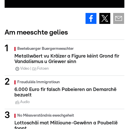
Am meeschte gelies
Beetebuerger Buergermeeschter
Metallwäert vu Kräizer a Figure kéint Grond fir
Vandalismus u Griewer sinn
Video
Fotoen
Frauduléis Immigratioun
6.000 Euro fir falsch Pabeieren an Demarchë
bezuelt
Audio
No Mëssverständnis ewechgeheit
Lottoschäi mat Millioune-Gewënn a Poubellë
fonnt