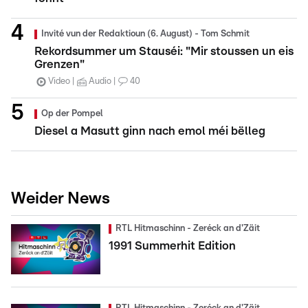
Invité vun der Redaktioun (6. August) - Tom Schmit
Rekordsummer um Stauséi: "Mir stoussen un eis
Grenzen"
Video
Audio
40
Op der Pompel
Diesel a Masutt ginn nach emol méi bëlleg
Weider News
RTL Hitmaschinn - Zeréck an d'Zäit
1991 Summerhit Edition