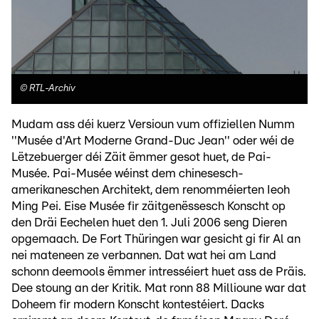
©
RTL-Archiv
Mudam ass déi kuerz Versioun vum offiziellen Numm
''Musée d'Art Moderne Grand-Duc Jean'' oder wéi de
Lëtzebuerger déi Zäit ëmmer gesot huet, de Pai-
Musée. Pai-Musée wéinst dem chinesesch-
amerikaneschen Architekt, dem renomméierten Ieoh
Ming Pei. Eise Musée fir zäitgenëssesch Konscht op
den Dräi Eechelen huet den 1. Juli 2006 seng Dieren
opgemaach. De Fort Thüringen war gesicht gi fir Al an
nei mateneen ze verbannen. Dat wat hei am Land
schonn deemools ëmmer intresséiert huet ass de Präis.
Dee stoung an der Kritik. Mat ronn 88 Millioune war dat
Doheem fir modern Konscht kontestéiert. Dacks