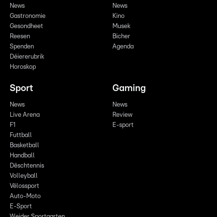
News
News
Gastronomie
Kino
Gesondheet
Musek
Reesen
Bicher
Spenden
Agenda
Déiererubrik
Horoskop
Sport
Gaming
News
News
Live Arena
Review
F1
E-sport
Futtball
Basketball
Handball
Dëschtennis
Volleyball
Vëlossport
Auto-Moto
E-Sport
Weider Sportaarten