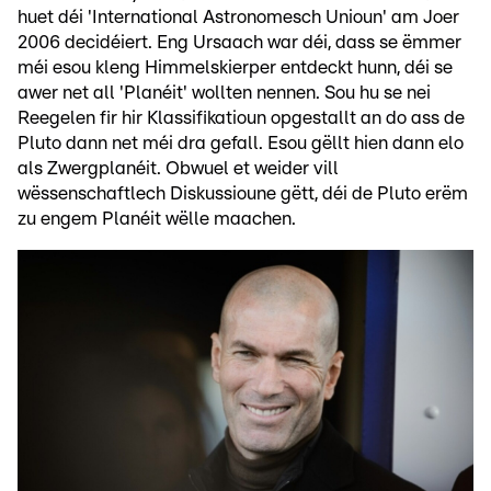
huet déi 'International Astronomesch Unioun' am Joer
2006 decidéiert. Eng Ursaach war déi, dass se ëmmer
méi esou kleng Himmelskierper entdeckt hunn, déi se
awer net all 'Planéit' wollten nennen. Sou hu se nei
Reegelen fir hir Klassifikatioun opgestallt an do ass de
Pluto dann net méi dra gefall. Esou gëllt hien dann elo
als Zwergplanéit. Obwuel et weider vill
wëssenschaftlech Diskussioune gëtt, déi de Pluto erëm
zu engem Planéit wëlle maachen.