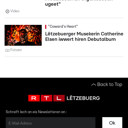
ugeet"
Video
"Coward's Heart"
Lëtzebuerger Musekerin Catherine
Elsen iwwert hiren Debutalbum
Fotoen
Back to Top
Schreift Iech an eis Newsletteren an :
Ok