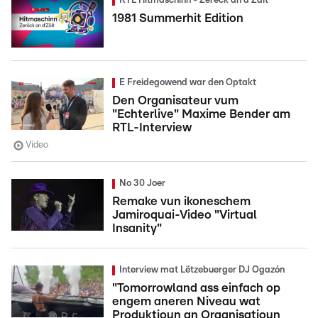
RTL Hitmaschinn - Zeréck an d'Zäit
1981 Summerhit Edition
E Freidegowend war den Optakt
Den Organisateur vum
"Echterlive" Maxime Bender am
RTL-Interview
Video
No 30 Joer
Remake vun ikoneschem
Jamiroquai-Video "Virtual
Insanity"
Interview mat Lëtzebuerger DJ Ogazón
"Tomorrowland ass einfach op
engem aneren Niveau wat
Produktioun an Organisatioun