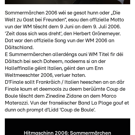
Sommermärchen 2006 wéi se gesot hunn oder „Die
Welt zu Gast bei Freunden“, esou den offizielle Motto
vun der WM tëscht dem 9 Juni an dem 9. Juli 2006.
'Zeit dass sich was dreht', den Herbert Grönemeyer.
Dat war den offizielle Song vun der WM 2006 an
Däitschland.
E Summermäerchen allerdéngs ouni WM Titel fir déi
Däitsch bei sech Doheem, nodeems si an der
Halleffinalle géint Italien, géint den um Enn
Weltmeeschter 2006, verluer haten.
D’Finale sollt Frankräich / Italien heeschen an an där
Finale koum et deemools zu deem berüümte Coup de
Boule tëscht dem Zinedine Zidane an dem Marco
Materazzi. Vun der franséischer Band La Plage gouf et
dunn och prompt d’Lidd ‘Coup de Boule’.
Hitmaschinn 2006: Sommermärchen