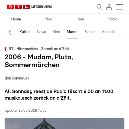
Home
Play
Télé
Radio
Kultur
News
Kino
Musek
Bicher
Agenda
RTL Hitmaschinn - Zeréck an d'Zäit
2006 - Mudam, Pluto,
Sommermärchen
Bob Konsbruck
All Sonndeg reest de Radio tëscht 9:00 an 11:00
musikalesch zeréck an d'Zäit.
Update:
25.03.2026 13:50