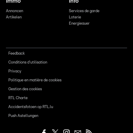
Immo
Info
Annoncen
Services de garde
Artikelen
Loterie
Energieauer
Feedback
Conditions d'utilisation
Privacy
Politique en matière de cookies
Gestion des cookies
RTL Charte
Accidentsfotoen op RTL.lu
Push Astellungen