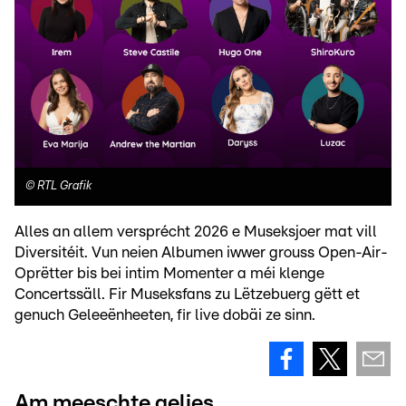
©
RTL Grafik
Alles an allem versprécht 2026 e Museksjoer mat vill
Diversitéit. Vun neien Albumen iwwer grouss Open-Air-
Oprëtter bis bei intim Momenter a méi klenge
Concertssäll. Fir Museksfans zu Lëtzebuerg gëtt et
genuch Geleeënheeten, fir live dobäi ze sinn.
Am meeschte gelies