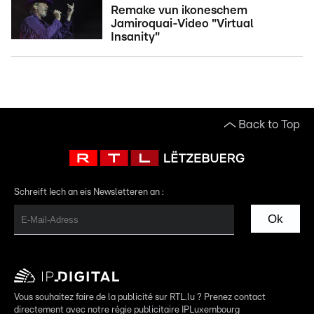
Remake vun ikoneschem
Jamiroquai-Video "Virtual
Insanity"
Back to Top
Schreift Iech an eis Newsletteren an :
Ok
Vous souhaitez faire de la publicité sur RTL.lu ? Prenez contact
directement avec notre régie publicitaire IPLuxembourg