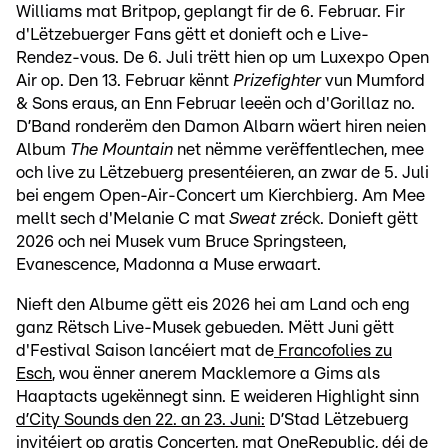
Williams mat Britpop, geplangt fir de 6. Februar. Fir
d'Lëtzebuerger Fans gëtt et donieft och e Live-
Rendez-vous. De 6. Juli trëtt hien op um Luxexpo Open
Air op. Den 13. Februar kënnt
Prizefighter
vun Mumford
& Sons eraus, an Enn Februar leeën och d'Gorillaz no.
D’Band ronderëm den Damon Albarn wäert hiren neien
Album
The Mountain
net nëmme verëffentlechen, mee
och live zu Lëtzebuerg presentéieren, an zwar de 5. Juli
bei engem Open-Air-Concert um Kierchbierg. Am Mee
mellt sech d'Melanie C mat
Sweat
zréck. Donieft gëtt
2026 och nei Musek vum Bruce Springsteen,
Evanescence, Madonna a Muse erwaart.
Nieft den Albume gëtt eis 2026 hei am Land och eng
ganz Rëtsch Live-Musek gebueden. Mëtt Juni gëtt
d'Festival Saison lancéiert mat de
Francofolies zu
Esch
, wou ënner anerem Macklemore a Gims als
Haaptacts ugekënnegt sinn. E weideren Highlight sinn
d’City Sounds den 22. an 23. Juni:
D’Stad Lëtzebuerg
invitéiert op gratis Concerten, mat OneRepublic, déi de