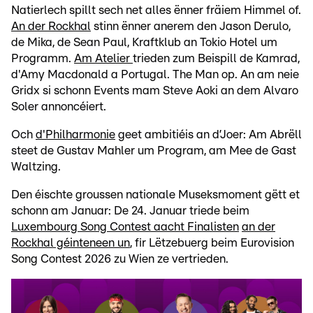
Natierlech spillt sech net alles ënner fräiem Himmel of.
An der Rockhal
stinn ënner anerem den Jason Derulo,
de Mika, de Sean Paul, Kraftklub an Tokio Hotel um
Programm.
Am Atelier
trieden zum Beispill de Kamrad,
d'Amy Macdonald a Portugal. The Man op. An am neie
Gridx si schonn Events mam Steve Aoki an dem Alvaro
Soler annoncéiert.
Och
d'Philharmonie
geet ambitiéis an d’Joer: Am Abrëll
steet de Gustav Mahler um Program, am Mee de Gast
Waltzing.
Den éischte groussen nationale Museksmoment gëtt et
schonn am Januar: De 24. Januar triede beim
Luxembourg Song Contest aacht Finalisten
an der
Rockhal géinteneen un
, fir Lëtzebuerg beim Eurovision
Song Contest 2026 zu Wien ze vertrieden.