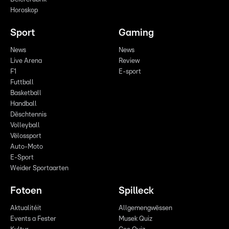
Horoskop
Sport
Gaming
News
News
Live Arena
Review
F1
E-sport
Futtball
Basketball
Handball
Dëschtennis
Volleyball
Vëlossport
Auto-Moto
E-Sport
Weider Sportaarten
Fotoen
Spilleck
Aktualitéit
Allgemengwëssen
Events a Fester
Musek Quiz