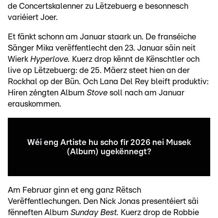
de Concertskalenner zu Lëtzebuerg e besonnesch
variéiert Joer.
Et fänkt schonn am Januar staark un. De franséiche
Sänger Mika verëffentlecht den 23. Januar säin neit
Wierk
Hyperlove.
Kuerz drop kënnt de Kënschtler och
live op Lëtzebuerg: de 25. Mäerz steet hien an der
Rockhal op der Bün. Och Lana Del Rey bleift produktiv:
Hiren zéngten Album
Stove
soll nach am Januar
erauskommen.
Wéi eng Artiste hu scho fir 2026 nei Musek
(Album) ugekënnegt?
Am Februar ginn et eng ganz Rëtsch
Verëffentlechungen. Den Nick Jonas presentéiert säi
fënneften Album
Sunday Best.
Kuerz drop de Robbie