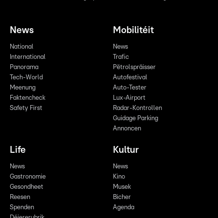
News
Mobilitéit
National
News
International
Trafic
Panorama
Pëtrolspräisser
Tech-World
Autofestival
Meenung
Auto-Tester
Faktencheck
Lux-Airport
Safety First
Radar-Kontrollen
Guidage Parking
Annoncen
Life
Kultur
News
News
Gastronomie
Kino
Gesondheet
Musek
Reesen
Bicher
Spenden
Agenda
Déiererubrik