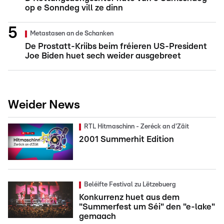
op e Sonndeg vill ze dinn
Metastasen an de Schanken
De Prostatt-Kriibs beim fréieren US-President
Joe Biden huet sech weider ausgebreet
Weider News
RTL Hitmaschinn - Zeréck an d'Zäit
2001 Summerhit Edition
Beléifte Festival zu Lëtzebuerg
Konkurrenz huet aus dem
"Summerfest um Séi" den "e-lake"
gemaach