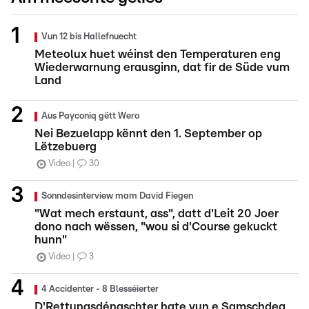
Vun 12 bis Hallefnuecht
Meteolux huet wéinst den Temperaturen eng
Wiederwarnung erausginn, dat fir de Süde vum
Land
Aus Payconiq gëtt Wero
Nei Bezuelapp kënnt den 1. September op
Lëtzebuerg
Video
30
Sonndesinterview mam David Fiegen
"Wat mech erstaunt, ass", datt d'Leit 20 Joer
dono nach wëssen, "wou si d'Course gekuckt
hunn"
Video
3
4 Accidenter - 8 Blesséierter
D'Rettungsdéngschter hate vun e Samschdeg