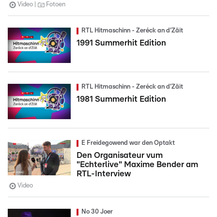
Video
Fotoen
RTL Hitmaschinn - Zeréck an d'Zäit
1991 Summerhit Edition
RTL Hitmaschinn - Zeréck an d'Zäit
1981 Summerhit Edition
E Freidegowend war den Optakt
Den Organisateur vum
"Echterlive" Maxime Bender am
RTL-Interview
Video
No 30 Joer