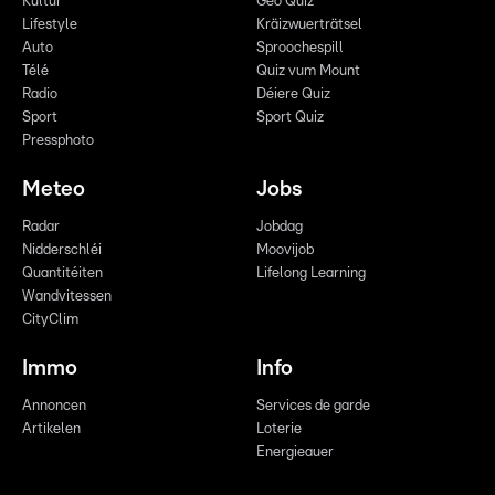
Kultur
Geo Quiz
Lifestyle
Kräizwuerträtsel
Auto
Sproochespill
Télé
Quiz vum Mount
Radio
Déiere Quiz
Sport
Sport Quiz
Pressphoto
Meteo
Jobs
Radar
Jobdag
Nidderschléi
Moovijob
Quantitéiten
Lifelong Learning
Wandvitessen
CityClim
Immo
Info
Annoncen
Services de garde
Artikelen
Loterie
Energieauer