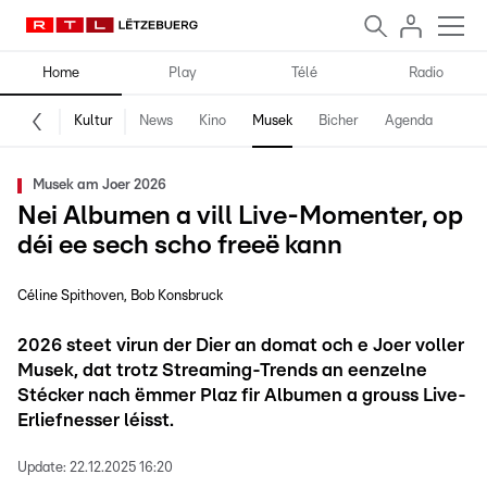
Home
Play
Télé
Radio
Kultur
News
Kino
Musek
Bicher
Agenda
Musek am Joer 2026
Nei Albumen a vill Live-Momenter, op
déi ee sech scho freeë kann
Céline Spithoven
Bob Konsbruck
2026 steet virun der Dier an domat och e Joer voller
Musek, dat trotz Streaming-Trends an eenzelne
Stécker nach ëmmer Plaz fir Albumen a grouss Live-
Erliefnesser léisst.
Update:
22.12.2025 16:20