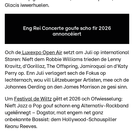
Glacis iwwerhuelen.
Eng Rei Concerte goufe scho fir 2026
annoncéiert
Och de
Luxexpo Open Air
setzt am Juli op international
Staren: Nieft dem Robbie Williams trieden de Lenny
Kravitz, d'Gorillaz, The Offspring, Jamiroquai an d'Katy
Perry op. Enn Juli verlagert sech de Fokus op
Iechternach, wou vill Lëtzebuerger Artisten, mee och de
Johannes Oerding an den James Morrison ze gesi sinn.
Um
Festival de Wiltz
gëtt et 2026 och Ofwiesselung:
Nieft Jazz a Pop gouf schonn eng Alternativ-Rockband
ugekënnegt – Dogstar, mat engem net ganz
onbekannte Bassist: dem Hollywood-Schauspiller
Keanu Reeves.