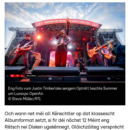
Eng Foto vum Justin Timberlake sengem Optrëtt leschte Summer
um Luxexpo OpenAir.
©
Steve Müller/RTL
Och wann net méi all Kënschtler op dat klassescht
Albumformat setzt, si fir déi nächst 12 Méint eng
Rëtsch nei Disken ugekënnegt. Gläichzäiteg versprécht