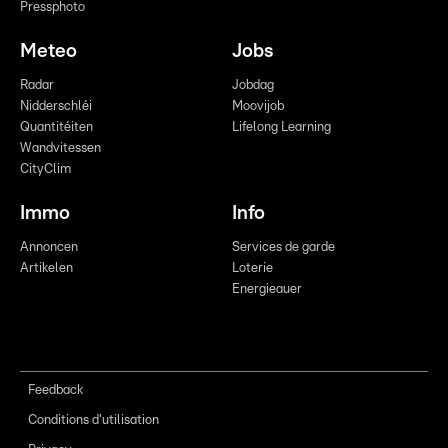
Pressphoto
Meteo
Jobs
Radar
Jobdag
Nidderschléi
Moovijob
Quantitéiten
Lifelong Learning
Wandvitessen
CityClim
Immo
Info
Annoncen
Services de garde
Artikelen
Loterie
Energieauer
Feedback
Conditions d'utilisation