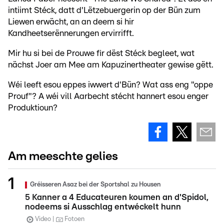
intiimt Stéck, datt d'Lëtzebuergerin op der Bün zum
Liewen erwächt, an an deem si hir
Kandheetserënnerungen ervirrifft.
Mir hu si bei de Prouwe fir dëst Stéck begleet, wat
nächst Joer am Mee am Kapuzinertheater gewise gëtt.
Wéi leeft esou eppes iwwert d'Bün? Wat ass eng "oppe
Prouf"? A wéi vill Aarbecht stécht hannert esou enger
Produktioun?
Am meeschte gelies
Gréisseren Asaz bei der Sportshal zu Housen
5 Kanner a 4 Educateuren koumen an d'Spidol,
nodeems si Ausschlag entwéckelt hunn
Video
Fotoen