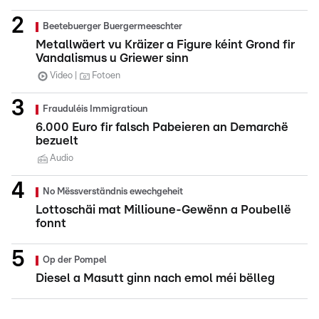
Beetebuerger Buergermeeschter
Metallwäert vu Kräizer a Figure kéint Grond fir
Vandalismus u Griewer sinn
Video
Fotoen
Frauduléis Immigratioun
6.000 Euro fir falsch Pabeieren an Demarchë
bezuelt
Audio
No Mëssverständnis ewechgeheit
Lottoschäi mat Millioune-Gewënn a Poubellë
fonnt
Op der Pompel
Diesel a Masutt ginn nach emol méi bëlleg