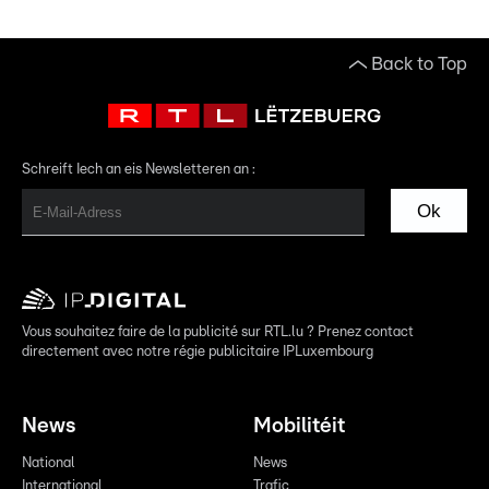
Back to Top
Schreift Iech an eis Newsletteren an :
Ok
Vous souhaitez faire de la publicité sur RTL.lu ? Prenez contact
directement avec notre régie publicitaire IPLuxembourg
News
Mobilitéit
National
News
International
Trafic