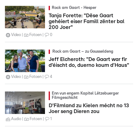
Rock am Gaart - Hesper
Tanja Forette: "Dëse Gaart
gehéiert eiser Famill zënter bal
200 Joer"
Video
Fotoen
0
Rock am Gaart – zu Gousseldeng
Jeff Elcheroth: "De Gaart war fir
d’éischt do, duerno koum d’Haus"
Video
Fotoen
4
Enn vun engem Kapitel Lëtzebuerger
Filmgeschicht
D'Filmland zu Kielen mécht no 13
Joer seng Dieren zou
Audio
Fotoen
1