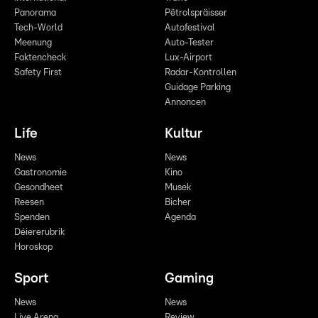
Panorama
Pëtrolspräisser
Tech-World
Autofestival
Meenung
Auto-Tester
Faktencheck
Lux-Airport
Safety First
Radar-Kontrollen
Guidage Parking
Annoncen
Life
Kultur
News
News
Gastronomie
Kino
Gesondheet
Musek
Reesen
Bicher
Spenden
Agenda
Déiererubrik
Horoskop
Sport
Gaming
News
News
Live Arena
Review