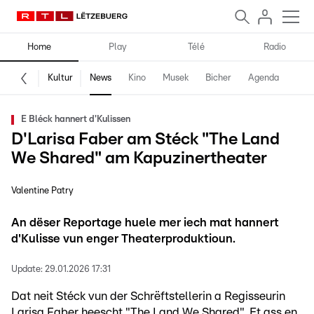
Home
Play
Télé
Radio
Kultur
News
Kino
Musek
Bicher
Agenda
E Bléck hannert d'Kulissen
D'Larisa Faber am Stéck "The Land
We Shared" am Kapuzinertheater
Valentine Patry
An dëser Reportage huele mer iech mat hannert
d'Kulisse vun enger Theaterproduktioun.
Update:
29.01.2026 17:31
Dat neit Stéck vun der Schrëftstellerin a Regisseurin
Larisa Faber heescht "The Land We Shared". Et ass en