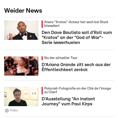
Weider News
Anere "Kratos"-Acteur hat sech bei Stunt
blesséiert
Den Dave Bautista soll d'Roll vum
"Kratos" an der "God of War"-
Serie iwwerhuelen
No der aktueller Tour
D'Ariana Grande zitt sech aus der
Ëffentlechkeet zeréck
Polaroid-Fotografie an der Cité de l'image
zu Clierf
D'Ausstellung "An Instant
Journey" vum Paul Kirps
Video