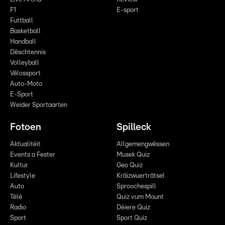
F1
E-sport
Futtball
Basketball
Handball
Dëschtennis
Volleyball
Vëlossport
Auto-Moto
E-Sport
Weider Sportaarten
Fotoen
Spilleck
Aktualitéit
Allgemengwëssen
Events a Fester
Musek Quiz
Kultur
Geo Quiz
Lifestyle
Kräizwuerträtsel
Auto
Sproochespill
Télé
Quiz vum Mount
Radio
Déiere Quiz
Sport
Sport Quiz