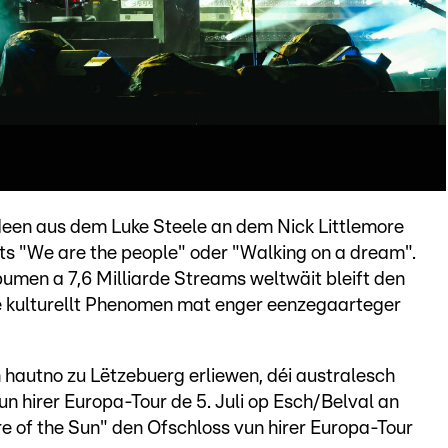
deen aus dem Luke Steele an dem Nick Littlemore
its "We are the people" oder "Walking on a dream".
umen a 7,6 Milliarde Streams weltwäit bleift den
e kulturellt Phenomen mat enger eenzegaarteger
hautno zu Lëtzebuerg erliewen, déi australesch
 hirer Europa-Tour de 5. Juli op Esch/Belval an
 of the Sun" den Ofschloss vun hirer Europa-Tour