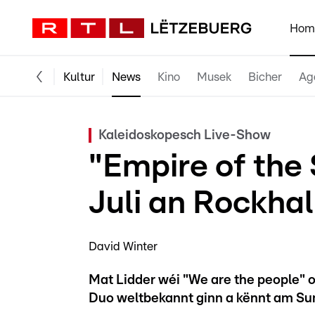
Hom
Kultur
News
Kino
Musek
Bicher
Ag
Kaleidoskopesch Live-Show
"Empire of the
Juli an Rockhal
David Winter
Mat Lidder wéi "We are the people" 
Duo weltbekannt ginn a kënnt am S