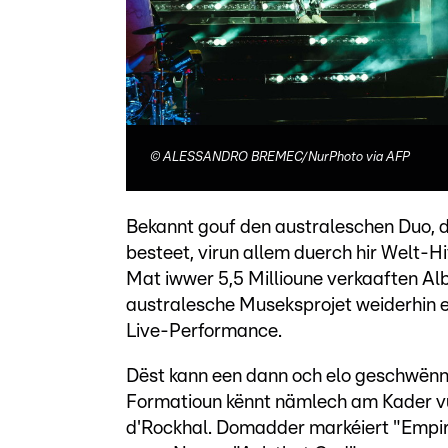
©
ALESSANDRO BREMEC/NurPhoto via AFP
Bekannt gouf den australeschen Duo, 
besteet, virun allem duerch hir Welt-H
Mat iwwer 5,5 Millioune verkaaften Alb
australesche Museksprojet weiderhin 
Live-Performance.
Dëst kann een dann och elo geschwënn 
Formatioun kënnt nämlech am Kader vun
d'Rockhal. Domadder markéiert "Empire