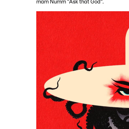
mam Numm "Ask that God".