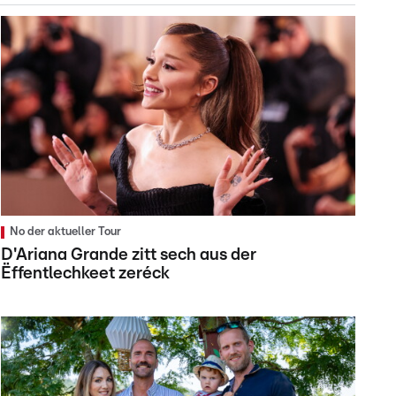
No der aktueller Tour
D'Ariana Grande zitt sech aus der
Ëffentlechkeet zeréck