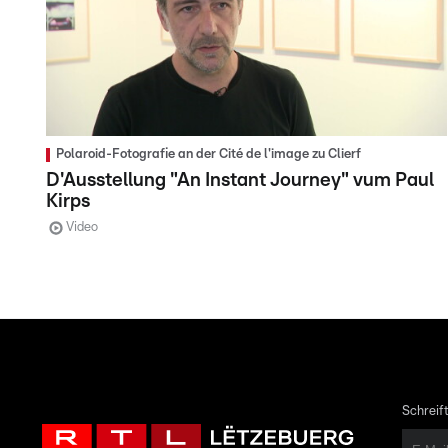
Polaroid-Fotografie an der Cité de l'image zu Clierf
D'Ausstellung "An Instant Journey" vum Paul
Kirps
Video
Schreift