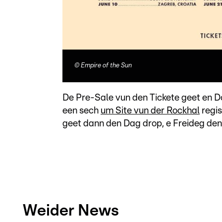
©
Empire of the Sun
De Pre-Sale vun den Tickete geet en D
een sech
um Site vun der Rockhal
regis
geet dann den Dag drop, e Freideg den 
Weider News