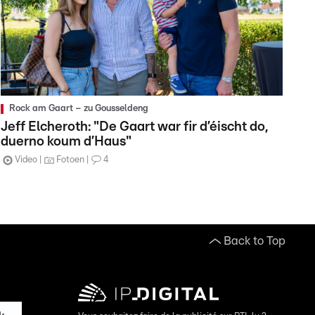
Rock am Gaart – zu Gousseldeng
Jeff Elcheroth: "De Gaart war fir d’éischt do,
duerno koum d’Haus"
Video
Fotoen
4
Back to Top