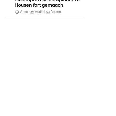
Housen fort gemaach
Video
Audio
Fotoen