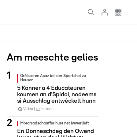
Am meeschte gelies
Gréisseren Asaz bei der Sportshal zu
Housen
5 Kanner a 4 Educateuren
koumen an d'Spidol, nodeems
si Ausschlag entwéckelt hunn
Video
Fotoen
Motorradschauffer huet net iwwerlieft
En Donneschdeg den Owend