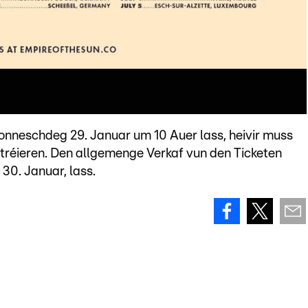
onneschdeg 29. Januar um 10 Auer lass, heivir muss
tréieren. Den allgemenge Verkaf vun den Ticketen
30. Januar, lass.