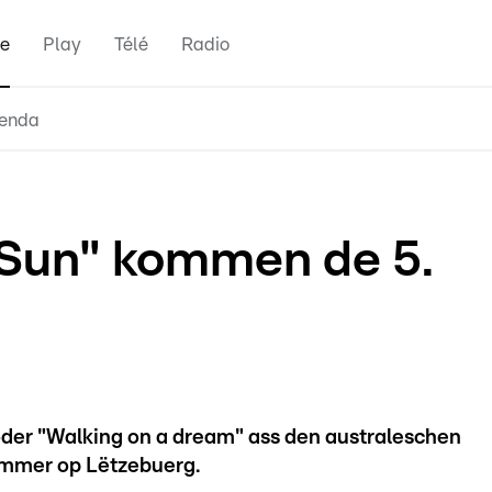
e
Play
Télé
Radio
enda
 Sun" kommen de 5.
oder "Walking on a dream" ass den australeschen
ummer op Lëtzebuerg.