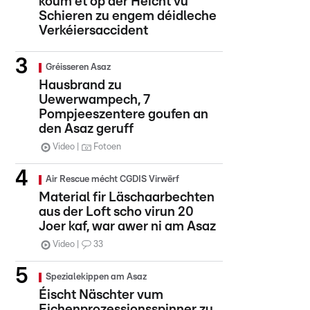
koum et op der Héicht vu
Schieren zu engem déidleche
Verkéiersaccident
Gréisseren Asaz
Hausbrand zu
Uewerwampech, 7
Pompjeeszentere goufen an
den Asaz geruff
Video
Fotoen
Air Rescue mécht CGDIS Virwërf
Material fir Läschaarbechten
aus der Loft scho virun 20
Joer kaf, war awer ni am Asaz
Video
33
Spezialekippen am Asaz
Éischt Näschter vum
Eichenprozessionsspinner zu