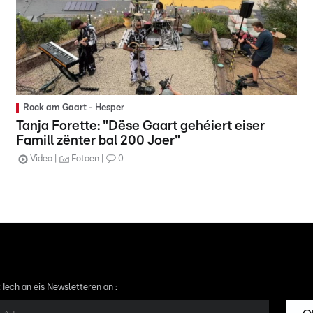
Rock am Gaart - Hesper
Tanja Forette: "Dëse Gaart gehéiert eiser
Famill zënter bal 200 Joer"
Video
Fotoen
0
 Iech an eis Newsletteren an :