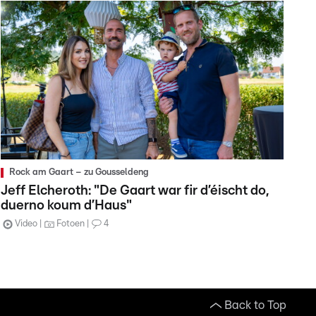
Rock am Gaart – zu Gousseldeng
Jeff Elcheroth: "De Gaart war fir d’éischt do,
duerno koum d’Haus"
Video
Fotoen
4
Back to Top