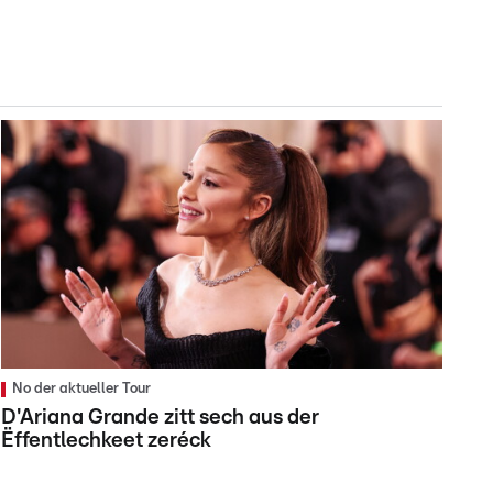
No der aktueller Tour
D'Ariana Grande zitt sech aus der
Ëffentlechkeet zeréck