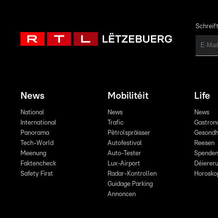
Schreift
News
Mobilitéit
Life
National
News
News
International
Trafic
Gastron
Panorama
Pëtrolspräisser
Gesondh
Tech-World
Autofestival
Reesen
Meenung
Auto-Tester
Spende
Faktencheck
Lux-Airport
Déiereru
Safety First
Radar-Kontrollen
Horosko
Guidage Parking
Annoncen