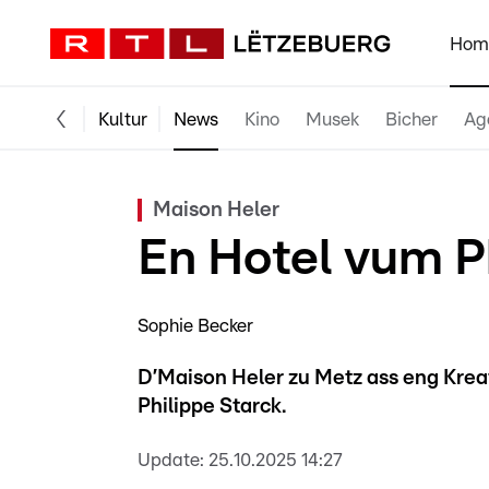
Hom
Kultur
News
Kino
Musek
Bicher
Ag
Maison Heler
En Hotel vum P
Sophie Becker
D’Maison Heler zu Metz ass eng Krea
Philippe Starck.
Update:
25.10.2025 14:27