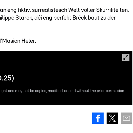
n eng fiktiv, surrealistesch Welt voller Skurrilitéiten.
ilippe Starck, déi eng perfekt Bréck baut zu der
'Masion Heler.
0.25)
right and may not be copied, modified, or sold without the prior permission