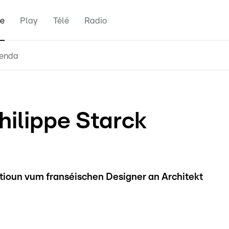
e
Play
Télé
Radio
enda
hilippe Starck
tioun vum franséischen Designer an Architekt