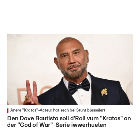
Anere "Kratos"-Acteur hat sech bei Stunt blesséiert
Den Dave Bautista soll d'Roll vum "Kratos" an
der "God of War"-Serie iwwerhuelen