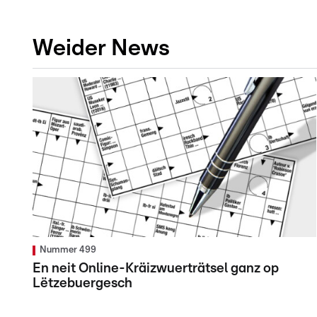
Weider News
Nummer 499
En neit Online-Kräizwuerträtsel ganz op
Lëtzebuergesch