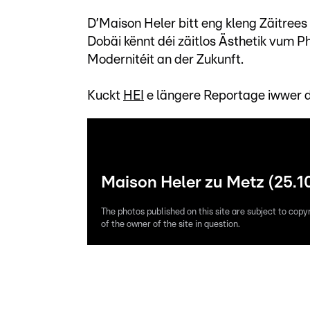
D’Maison Heler bitt eng kleng Zäitrees a
Dobäi kënnt déi zäitlos Ästhetik vum Ph
Modernitéit an der Zukunft.
Kuckt
HEI
e längere Reportage iwwer d
Maison Heler zu Metz (25.1
The photos published on this site are subject to copy
of the owner of the site in question.