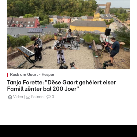
Rock am Gaart - Hesper
Tanja Forette: "Dëse Gaart gehéiert eiser
Famill zënter bal 200 Joer"
Video
Fotoen
0