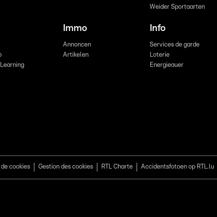
Weider Sportaarten
Immo
Info
Annoncen
Services de garde
b
Artikelen
Loterie
 Learning
Energieauer
 de cookies
Gestion des cookies
RTL Charte
Accidentsfotoen op RTL.lu