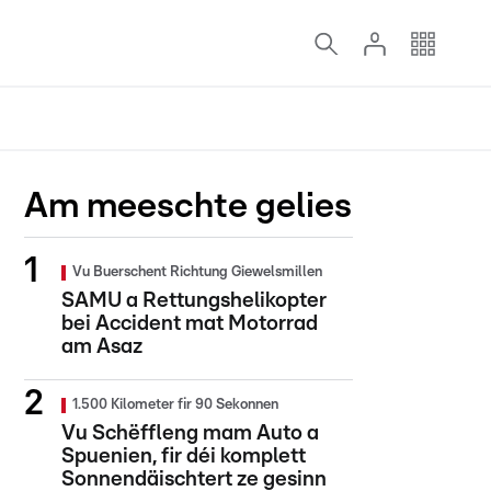
Am meeschte gelies
Vu Buerschent Richtung Giewelsmillen
SAMU a Rettungshelikopter
bei Accident mat Motorrad
am Asaz
1.500 Kilometer fir 90 Sekonnen
Vu Schëffleng mam Auto a
Spuenien, fir déi komplett
Sonnendäischtert ze gesinn