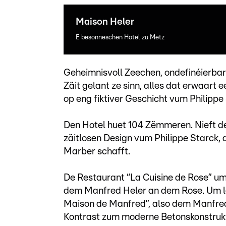
Maison Heler
E besonneschen Hotel zu Metz
Geheimnisvoll Zeechen, ondefinéierbar
Zäit gelant ze sinn, alles dat erwaart
op eng fiktiver Geschicht vum Philippe
Den Hotel huet 104 Zëmmeren. Nieft d
zäitlosen Design vum Philippe Starck, 
Marber schafft.
De Restaurant “La Cuisine de Rose” um
dem Manfred Heler an dem Rose. Um le
Maison de Manfred”, also dem Manfred
Kontrast zum moderne Betonskonstrukt