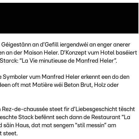
 Géigestänn an d’Gefill iergendwéi an enger anerer
 een an der Maison Heler. D’Konzept vum Hotel baséiert
 Starck: “La Vie minutieuse de Manfred Heler”.
e Symboler vum Manfred Heler erkennt een do den
deen oft mat Matière wéi Beton Brut, Holz oder
 Rez-de-chaussée steet fir d’Liebesgeschicht tëscht
schte Stack befënnt sech dann de Restaurant “La
 säin Haus, dat mat sengem “stil messin” am
 steet.