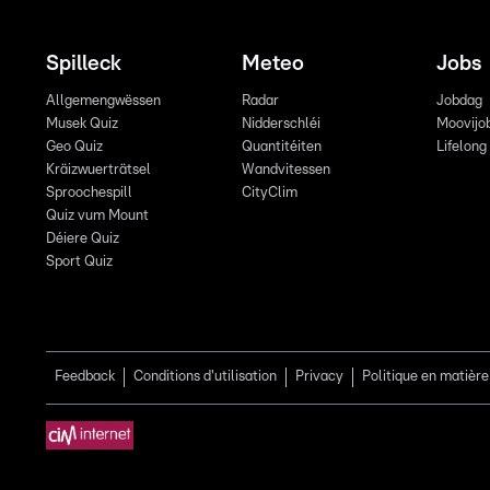
Spilleck
Meteo
Jobs
Allgemengwëssen
Radar
Jobdag
Musek Quiz
Nidderschléi
Moovijo
Geo Quiz
Quantitéiten
Lifelong
Kräizwuerträtsel
Wandvitessen
Sproochespill
CityClim
Quiz vum Mount
Déiere Quiz
Sport Quiz
Feedback
Conditions d'utilisation
Privacy
Politique en matière