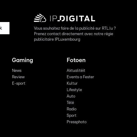
k
Vous souhaitez faire de la publicité sur RTL.lu ?
Prenez contact directement avec notre régie
publicitaire IPLuxembourg
Gaming
Fotoen
News
Aktualitéit
Review
Events a Fester
E-sport
Kultur
Lifestyle
Auto
Télé
Radio
Sport
Pressphoto