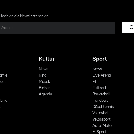
 Iech an eis Newsletteren an :
O
Kultur
Sport
News
News
omie
Kino
Live Arena
eet
Musek
F1
Bicher
Futtball
n
Agenda
Basketball
brik
Handball
p
Dëschtennis
Volleyball
Vëlossport
Auto-Moto
E-Sport