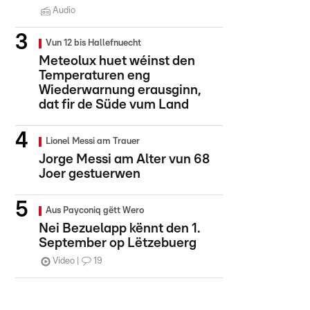
Audio
Vun 12 bis Hallefnuecht
Meteolux huet wéinst den
Temperaturen eng
Wiederwarnung erausginn,
dat fir de Süde vum Land
Lionel Messi am Trauer
Jorge Messi am Alter vun 68
Joer gestuerwen
Aus Payconiq gëtt Wero
Nei Bezuelapp kënnt den 1.
September op Lëtzebuerg
Video
19