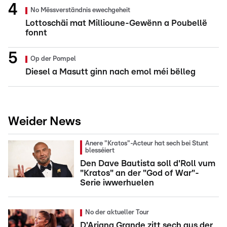
No Mëssverständnis ewechgeheit
Lottoschäi mat Millioune-Gewënn a Poubellë
fonnt
Op der Pompel
Diesel a Masutt ginn nach emol méi bëlleg
Weider News
Anere "Kratos"-Acteur hat sech bei Stunt
blesséiert
Den Dave Bautista soll d'Roll vum
"Kratos" an der "God of War"-
Serie iwwerhuelen
No der aktueller Tour
D'Ariana Grande zitt sech aus der