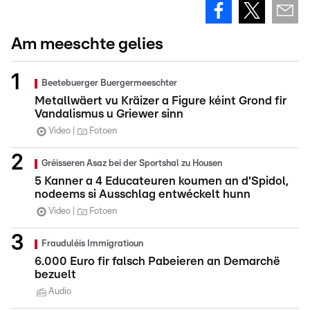
Am meeschte gelies
Beetebuerger Buergermeeschter
Metallwäert vu Kräizer a Figure kéint Grond fir
Vandalismus u Griewer sinn
Video
Fotoen
Gréisseren Asaz bei der Sportshal zu Housen
5 Kanner a 4 Educateuren koumen an d'Spidol,
nodeems si Ausschlag entwéckelt hunn
Video
Fotoen
Frauduléis Immigratioun
6.000 Euro fir falsch Pabeieren an Demarchë
bezuelt
Audio