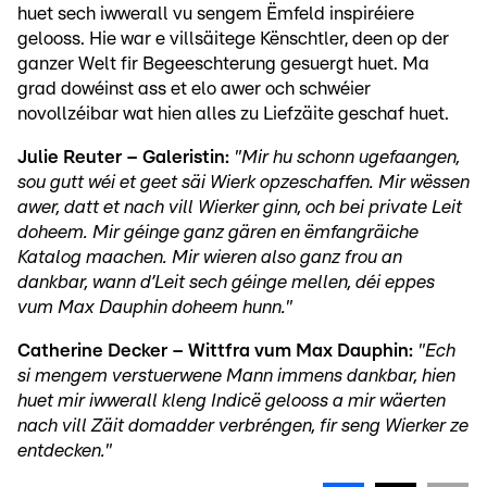
huet sech iwwerall vu sengem Ëmfeld inspiréiere
gelooss. Hie war e villsäitege Kënschtler, deen op der
ganzer Welt fir Begeeschterung gesuergt huet. Ma
grad dowéinst ass et elo awer och schwéier
novollzéibar wat hien alles zu Liefzäite geschaf huet.
Julie Reuter – Galeristin:
"Mir hu schonn ugefaangen,
sou gutt wéi et geet säi Wierk opzeschaffen. Mir wëssen
awer, datt et nach vill Wierker ginn, och bei private Leit
doheem. Mir géinge ganz gären en ëmfangräiche
Katalog maachen. Mir wieren also ganz frou an
dankbar, wann d’Leit sech géinge mellen, déi eppes
vum Max Dauphin doheem hunn."
Catherine Decker – Wittfra vum Max Dauphin:
"Ech
si mengem verstuerwene Mann immens dankbar, hien
huet mir iwwerall kleng Indicë gelooss a mir wäerten
nach vill Zäit domadder verbréngen, fir seng Wierker ze
entdecken."