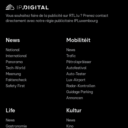
Vous souhaitez faire de la publicité sur RTL.lu ? Prenez contact
directement avec notre régie publicitaire IPLuxembourg
News
Mobilitéit
National
News
International
Trafic
Panorama
Pëtrolspräisser
Tech-World
Autofestival
Meenung
Auto-Tester
Faktencheck
Lux-Airport
Safety First
Radar-Kontrollen
Guidage Parking
Annoncen
Life
Kultur
News
News
Gastronomie
Kino