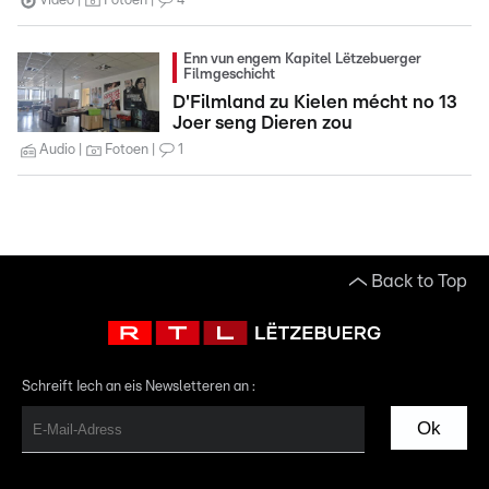
Video
Fotoen
4
Enn vun engem Kapitel Lëtzebuerger
Filmgeschicht
D'Filmland zu Kielen mécht no 13
Joer seng Dieren zou
Audio
Fotoen
1
Back to Top
Schreift Iech an eis Newsletteren an :
Ok