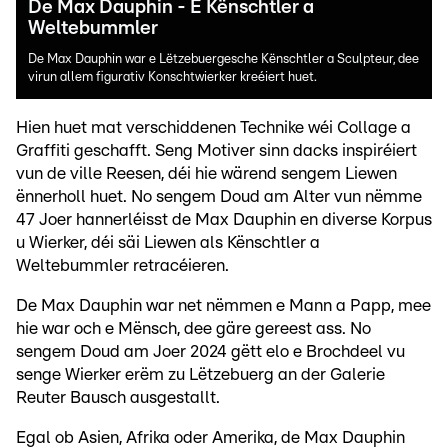
De Max Dauphin - E Kënschtler a
Weltebummler
De Max Dauphin war e Lëtzebuergesche Kënschtler a Sculpteur, dee
virun allem figurativ Konschtwierker kreéiert huet.
Hien huet mat verschiddenen Technike wéi Collage a
Graffiti geschafft. Seng Motiver sinn dacks inspiréiert
vun de ville Reesen, déi hie wärend sengem Liewen
ënnerholl huet. No sengem Doud am Alter vun nëmme
47 Joer hannerléisst de Max Dauphin en diverse Korpus
u Wierker, déi säi Liewen als Kënschtler a
Weltebummler retracéieren.
De Max Dauphin war net nëmmen e Mann a Papp, mee
hie war och e Mënsch, dee gäre gereest ass. No
sengem Doud am Joer 2024 gëtt elo e Brochdeel vu
senge Wierker erëm zu Lëtzebuerg an der Galerie
Reuter Bausch ausgestallt.
Egal ob Asien, Afrika oder Amerika, de Max Dauphin