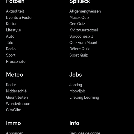
Fotoen
Spilleck
Aktualitéit
Allgemengwëssen
Events a Fester
Musek Quiz
Kultur
Geo Quiz
Lifestyle
Kräizwuerträtsel
Auto
Sproochespill
Télé
Quiz vum Mount
Radio
Déiere Quiz
Sport
Sport Quiz
Pressphoto
Meteo
Jobs
Radar
Jobdag
Nidderschléi
Moovijob
Quantitéiten
Lifelong Learning
Wandvitessen
CityClim
Immo
Info
Annoncen
Services de garde