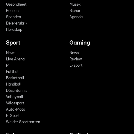
Gesondheet
Musek
Reesen
Bicher
Spenden
Agenda
Déiererubrik
Horoskop
Sport
Gaming
News
News
Live Arena
Review
F1
E-sport
Futtball
Basketball
Handball
Dëschtennis
Volleyball
Vëlossport
Auto-Moto
E-Sport
Weider Sportaarten