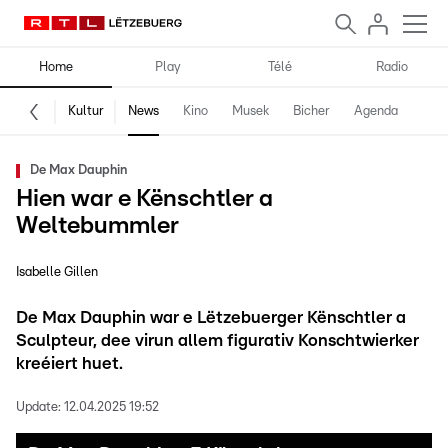
Home
Play
Télé
Radio
Kultur
News
Kino
Musek
Bicher
Agenda
De Max Dauphin
Hien war e Kënschtler a
Weltebummler
Isabelle Gillen
De Max Dauphin war e Lëtzebuerger Kënschtler a
Sculpteur, dee virun allem figurativ Konschtwierker
kreéiert huet.
Update:
12.04.2025 19:52