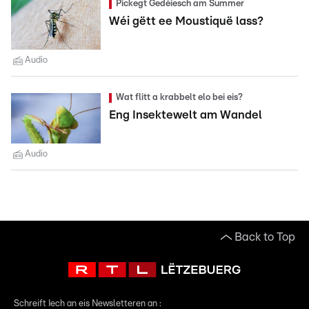
Pickegt Gedéiesch am Summer
Wéi gëtt ee Moustiquë lass?
Audio
Wat flitt a krabbelt elo bei eis?
Eng Insektewelt am Wandel
Audio
Back to Top
Schreift Iech an eis Newsletteren an :