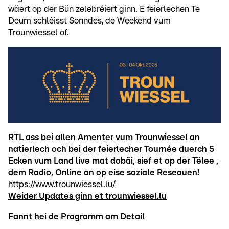
wäert op der Bün zelebréiert ginn. E feierlechen Te
Deum schléisst Sonndes, de Weekend vum
Trounwiessel of.
RTL ass bei allen Amenter vum Trounwiessel an
natierlech och bei der feierlecher Tournée duerch 5
Ecken vum Land live mat dobäi, sief et op der Tëlee ,
dem Radio, Online an op eise soziale Reseauen!
https://www.trounwiessel.lu/
Weider Updates ginn et trounwiessel.lu
Fannt hei de Programm am Detail