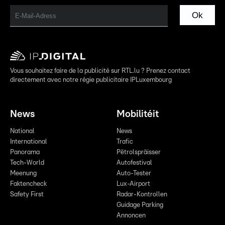
Ok
Vous souhaitez faire de la publicité sur RTL.lu ? Prenez contact
directement avec notre régie publicitaire IPLuxembourg
News
Mobilitéit
National
News
International
Trafic
Panorama
Pëtrolspräisser
Tech-World
Autofestival
Meenung
Auto-Tester
Faktencheck
Lux-Airport
Safety First
Radar-Kontrollen
Guidage Parking
Annoncen