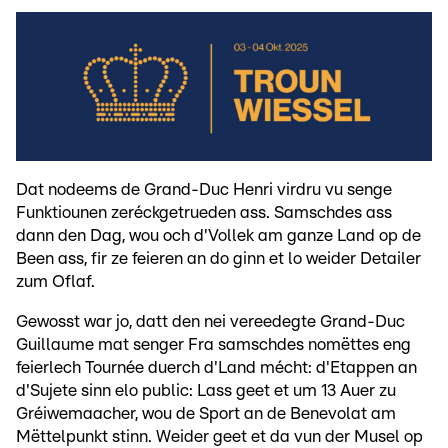
Dat nodeems de Grand-Duc Henri virdru vu senge
Funktiounen zeréckgetrueden ass. Samschdes ass
dann den Dag, wou och d'Vollek am ganze Land op de
Been ass, fir ze feieren an do ginn et lo weider Detailer
zum Oflaf.
Gewosst war jo, datt den nei vereedegte Grand-Duc
Guillaume mat senger Fra samschdes nomëttes eng
feierlech Tournée duerch d'Land mécht: d'Etappen an
d'Sujete sinn elo public: Lass geet et um 13 Auer zu
Gréiwemaacher, wou de Sport an de Benevolat am
Mëttelpunkt stinn. Weider geet et da vun der Musel op