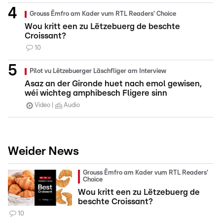
Grouss Ëmfro am Kader vum RTL Readers' Choice
Wou kritt een zu Lëtzebuerg de beschte
Croissant?
10
Pilot vu Lëtzebuerger Läschfliger am Interview
Asaz an der Gironde huet nach emol gewisen,
wéi wichteg amphibesch Fligere sinn
Video
Audio
Weider News
Grouss Ëmfro am Kader vum RTL Readers'
Choice
Wou kritt een zu Lëtzebuerg de
beschte Croissant?
10