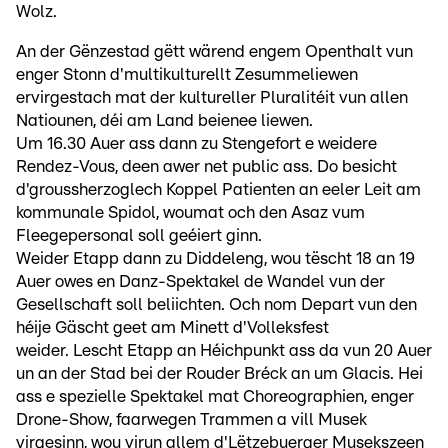
Wolz.
An der Gënzestad gëtt wärend engem Openthalt vun
enger Stonn d'multikulturellt Zesummeliewen
ervirgestach mat der kultureller Pluralitéit vun allen
Natiounen, déi am Land beienee liewen.
Um 16.30 Auer ass dann zu Stengefort e weidere
Rendez-Vous, deen awer net public ass. Do besicht
d'groussherzoglech Koppel Patienten an eeler Leit am
kommunale Spidol, woumat och den Asaz vum
Fleegepersonal soll geéiert ginn.
Weider Etapp dann zu Diddeleng, wou tëscht 18 an 19
Auer owes en Danz-Spektakel de Wandel vun der
Gesellschaft soll beliichten. Och nom Depart vun den
héije Gäscht geet am Minett d'Volleksfest
weider. Lescht Etapp an Héichpunkt ass da vun 20 Auer
un an der Stad bei der Rouder Bréck an um Glacis. Hei
ass e spezielle Spektakel mat Choreographien, enger
Drone-Show, faarwegen Trammen a vill Musek
virgesinn, wou virun allem d'Lëtzebuerger Musekszeen