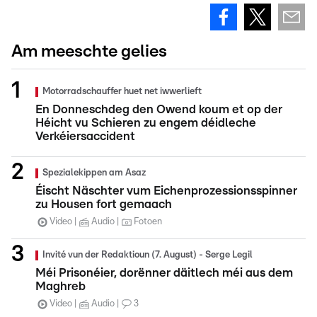
Am meeschte gelies
Motorradschauffer huet net iwwerlieft
En Donneschdeg den Owend koum et op der
Héicht vu Schieren zu engem déidleche
Verkéiersaccident
Spezialekippen am Asaz
Éischt Näschter vum Eichenprozessionsspinner
zu Housen fort gemaach
Video
Audio
Fotoen
Invité vun der Redaktioun (7. August) - Serge Legil
Méi Prisonéier, dorënner däitlech méi aus dem
Maghreb
Video
Audio
3