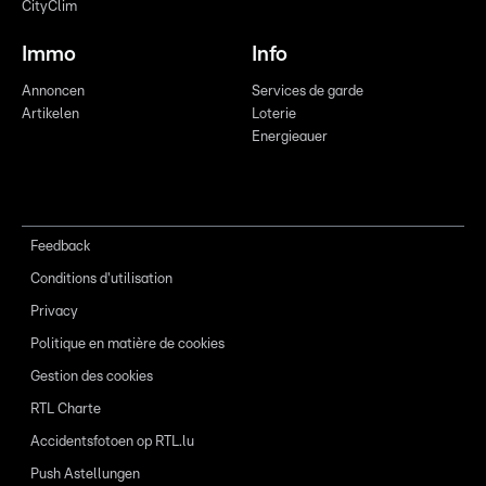
CityClim
Immo
Info
Annoncen
Services de garde
Artikelen
Loterie
Energieauer
Feedback
Conditions d'utilisation
Privacy
Politique en matière de cookies
Gestion des cookies
RTL Charte
Accidentsfotoen op RTL.lu
Push Astellungen