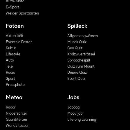
Auto-Moto
E-Sport
Weider Sportaarten
Fotoen
Spilleck
Aktualitéit
Allgemengwëssen
Events a Fester
Musek Quiz
Kultur
Geo Quiz
Lifestyle
Kräizwuerträtsel
Auto
Sproochespill
Télé
Quiz vum Mount
Radio
Déiere Quiz
Sport
Sport Quiz
Pressphoto
Meteo
Jobs
Radar
Jobdag
Nidderschléi
Moovijob
Quantitéiten
Lifelong Learning
Wandvitessen