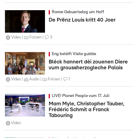
Ronne Gebuertsdag um Haff
De Prënz Louis kritt 40 Joer
Video
Fotoen
3
Eng beléift Visite guidée
Bléck hannert déi zouenen Diere
vum groussherzogleche Palais
Video
Audio
Fotoen
1
LIVE! Planet People vum 17. Juli
Mam Myle, Christopher Tauber,
Frédéric Schmit a Franck
Tabouring
Video