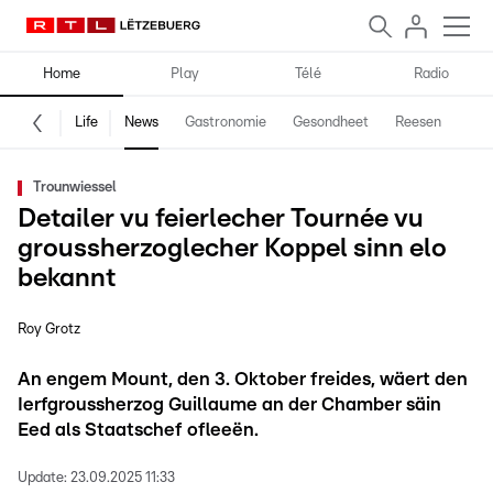
Home
Play
Télé
Radio
Life
News
Gastronomie
Gesondheet
Reesen
Spe
Trounwiessel
Detailer vu feierlecher Tournée vu
groussherzoglecher Koppel sinn elo
bekannt
Roy Grotz
An engem Mount, den 3. Oktober freides, wäert den
Ierfgroussherzog Guillaume an der Chamber säin
Eed als Staatschef ofleeën.
Update:
23.09.2025 11:33