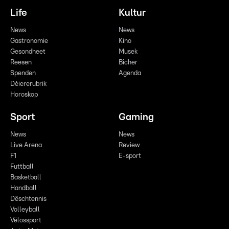
Life
Kultur
News
News
Gastronomie
Kino
Gesondheet
Musek
Reesen
Bicher
Spenden
Agenda
Déiererubrik
Horoskop
Sport
Gaming
News
News
Live Arena
Review
F1
E-sport
Futtball
Basketball
Handball
Dëschtennis
Volleyball
Vëlossport