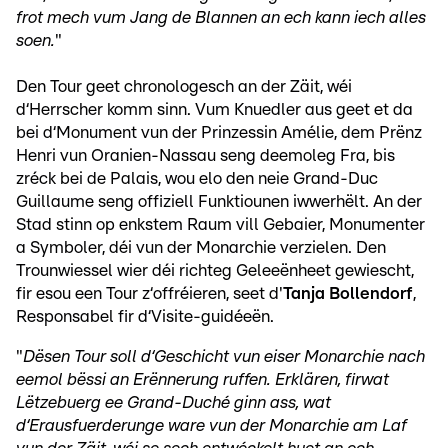
frot mech vum Jang de Blannen an ech kann iech alles
soen.
"
Den Tour geet chronologesch an der Zäit, wéi
d‘Herrscher komm sinn. Vum Knuedler aus geet et da
bei d‘Monument vun der Prinzessin Amélie, dem Prënz
Henri vun Oranien-Nassau seng deemoleg Fra, bis
zréck bei de Palais, wou elo den neie Grand-Duc
Guillaume seng offiziell Funktiounen iwwerhëlt. An der
Stad stinn op enkstem Raum vill Gebaier, Monumenter
a Symboler, déi vun der Monarchie verzielen. Den
Trounwiessel wier déi richteg Geleeënheet gewiescht,
fir esou een Tour z‘offréieren, seet d'
Tanja Bollendorf
,
Responsabel fir d‘Visite-guidéeën.
"
Dësen Tour soll d‘Geschicht vun eiser Monarchie nach
eemol bëssi an Erënnerung ruffen. Erklären, firwat
Lëtzebuerg ee Grand-Duché ginn ass, wat
d‘Erausfuerderunge ware vun der Monarchie am Laf