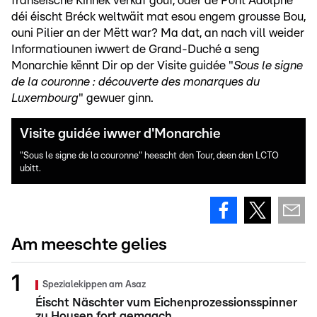
franséische Kinnek verkaf gouf, oder de Pont Adolphe
déi éischt Bréck weltwäit mat esou engem grousse Bou,
ouni Pilier an der Mëtt war? Ma dat, an nach vill weider
Informatiounen iwwert de Grand-Duché a seng
Monarchie kënnt Dir op der Visite guidée "
Sous le signe
de la couronne : découverte des monarques du
Luxembourg
" gewuer ginn.
Visite guidée iwwer d'Monarchie
"Sous le signe de la couronne" heescht den Tour, deen den LCTO
ubitt.
Am meeschte gelies
Spezialekippen am Asaz
Éischt Näschter vum Eichenprozessionsspinner
zu Housen fort gemaach