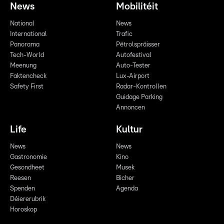
News
Mobilitéit
National
News
International
Trafic
Panorama
Pëtrolspräisser
Tech-World
Autofestival
Meenung
Auto-Tester
Faktencheck
Lux-Airport
Safety First
Radar-Kontrollen
Guidage Parking
Annoncen
Life
Kultur
News
News
Gastronomie
Kino
Gesondheet
Musek
Reesen
Bicher
Spenden
Agenda
Déiererubrik
Horoskop