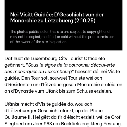
Nei Visitt Guidée: D'Geschicht vun der
Monarchie zu Lëtzebuerg (2.10.25)
The photos published on this site are subject to copyright and
may not be copied, modified, or sold without the prior permission
of the owner of the site in question.
Dat huet de Luxembourg City Tourist Office elo
geännert. "
Sous le signe de la couronne: découverte
des monarques du Luxembourg
" heescht déi nei Visite
guidée. Den Tour soll souwuel Touriste wéi och
d‘Residenten un d‘lëtzebuergesch Monarchie eruféieren
an d‘Dynastie vum Ufank bis zum Schluss erzielen.
Ufänke mécht d‘Visite guidée do, wou och
d‘Lëtzebuerger Geschicht ufänkt, op der Place
Guillaume II. Hei gëtt da fir d'éischt erzielt, wéi de Grof
Siegfried am Joer 963 um Bockfiels eng kleng Festung,