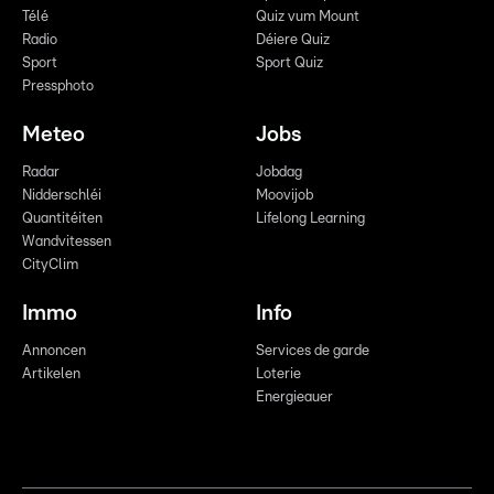
Télé
Quiz vum Mount
Radio
Déiere Quiz
Sport
Sport Quiz
Pressphoto
Meteo
Jobs
Radar
Jobdag
Nidderschléi
Moovijob
Quantitéiten
Lifelong Learning
Wandvitessen
CityClim
Immo
Info
Annoncen
Services de garde
Artikelen
Loterie
Energieauer