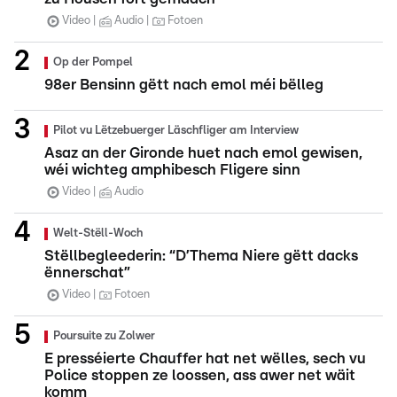
Video
Audio
Fotoen
Op der Pompel
98er Bensinn gëtt nach emol méi bëlleg
Pilot vu Lëtzebuerger Läschfliger am Interview
Asaz an der Gironde huet nach emol gewisen,
wéi wichteg amphibesch Fligere sinn
Video
Audio
Welt-Stëll-Woch
Stëllbegleederin: “D’Thema Niere gëtt dacks
ënnerschat”
Video
Fotoen
Poursuite zu Zolwer
E presséierte Chauffer hat net wëlles, sech vu
Police stoppen ze loossen, ass awer net wäit
komm