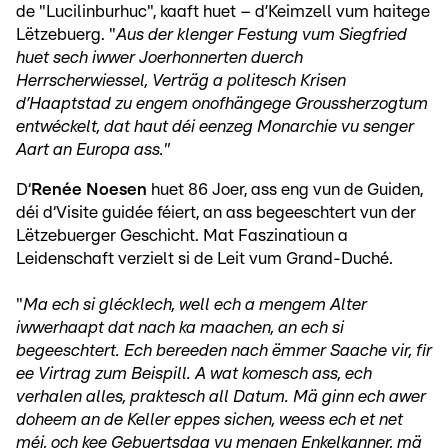
de "Lucilinburhuc", kaaft huet – d’Keimzell vum haitege
Lëtzebuerg. "
Aus der klenger Festung vum Siegfried
huet sech iwwer Joerhonnerten duerch
Herrscherwiessel, Verträg a politesch Krisen
d’Haaptstad zu engem onofhängege Groussherzogtum
entwéckelt, dat haut déi eenzeg Monarchie vu senger
Aart an Europa ass."
D‘
Renée Noesen
huet 86 Joer, ass eng vun de Guiden,
déi d‘Visite guidée féiert, an ass begeeschtert vun der
Lëtzebuerger Geschicht. Mat Faszinatioun a
Leidenschaft verzielt si de Leit vum Grand-Duché.
"
Ma ech si glécklech, well ech a mengem Alter
iwwerhaapt dat nach ka maachen, an ech si
begeeschtert. Ech bereeden nach ëmmer Saache vir, fir
ee Virtrag zum Beispill. A wat komesch ass, ech
verhalen alles, praktesch all Datum. Mä ginn ech awer
doheem an de Keller eppes sichen, weess ech et net
méi, och kee Gebuertsdag vu mengen Enkelkanner, mä