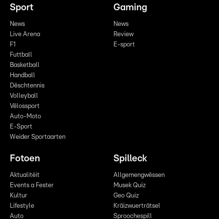
Sport
Gaming
News
News
Live Arena
Review
F1
E-sport
Futtball
Basketball
Handball
Dëschtennis
Volleyball
Vëlossport
Auto-Moto
E-Sport
Weider Sportaarten
Fotoen
Spilleck
Aktualitéit
Allgemengwëssen
Events a Fester
Musek Quiz
Kultur
Geo Quiz
Lifestyle
Kräizwuerträtsel
Auto
Sproochespill