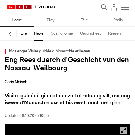
Home
Play
Télé
Radio
Life
News
Gastronomie
Gesondheet
Reesen
Spe
Mat enger Visite guidée d'Monarchie erliewen
Eng Rees duerch d'Geschicht vun den
Nassau-Weilbourg
Chris Meisch
Visite-guidéeë ginn et der zu Lëtzebuerg vill, ma eng
iwwer d'Monarchie ass et bis ewell nach net ginn.
Update:
06.10.2025 10:35