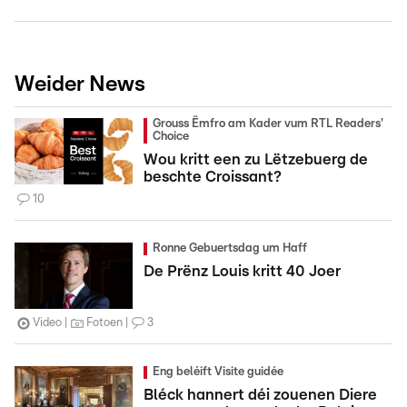
Weider News
Grouss Ëmfro am Kader vum RTL Readers'
Choice
Wou kritt een zu Lëtzebuerg de
beschte Croissant?
10
Ronne Gebuertsdag um Haff
De Prënz Louis kritt 40 Joer
Video
Fotoen
3
Eng beléift Visite guidée
Bléck hannert déi zouenen Diere