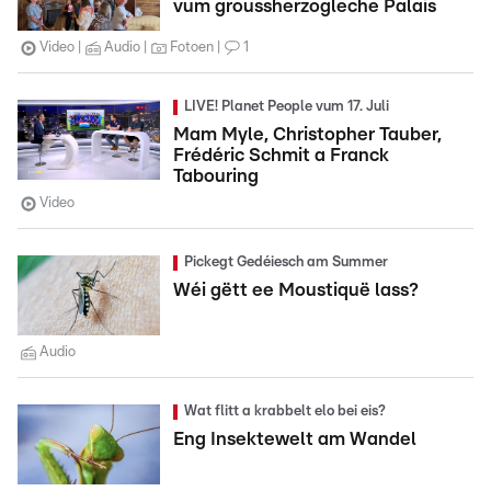
vum groussherzogleche Palais
Video
Audio
Fotoen
1
LIVE! Planet People vum 17. Juli
Mam Myle, Christopher Tauber,
Frédéric Schmit a Franck
Tabouring
Video
Pickegt Gedéiesch am Summer
Wéi gëtt ee Moustiquë lass?
Audio
Wat flitt a krabbelt elo bei eis?
Eng Insektewelt am Wandel