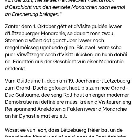
vun der Zäit, wéi se sech entwéckelt huet an och
d‘Geschicht vun den eenzele Monarchen nach eemol
an Erënnerung bréngen.
"
Zanter dem 1. Oktober gëtt et d‘Visite guidée iwwer
d‘Lëtzebuerger Monarchie, se dauert ronn zwou
Stonnen a wäert dat ganzt Joer iwwer nach
reegelméisseg ugebuede ginn. Bis ewell ware scho
puer Virwëtzeger sech d‘Visitt ukucken, an hunn dobäi
nei Facetten aus der Geschicht vun eiser Monarchie
entdeckt.
Vum Guillaume I., deen am 19. Joerhonnert Lëtzebuerg
zum Grand-Duché gefouert huet, bis zum neie Grand-
Duc Guillaume, dee seng Roll haut an enger moderner
Demokratie nei definéiere muss, kréien d’Visiteuren eng
Rei spannend Anekdoten a Fakten iwwer d’Monarchie
an hir Dynastie mat erzielt.
Wosst ee vun Iech, dass Lëtzebuerg fréier bal un de