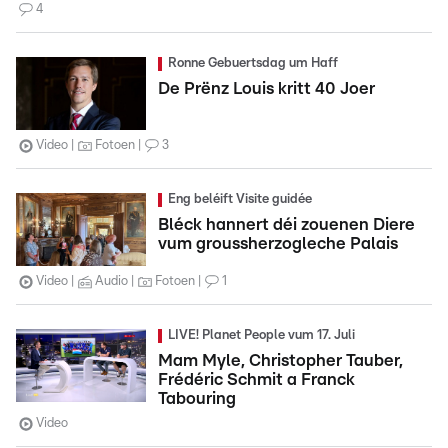
4
Ronne Gebuertsdag um Haff
De Prënz Louis kritt 40 Joer
Video
Fotoen
3
Eng beléift Visite guidée
Bléck hannert déi zouenen Diere
vum groussherzogleche Palais
Video
Audio
Fotoen
1
LIVE! Planet People vum 17. Juli
Mam Myle, Christopher Tauber,
Frédéric Schmit a Franck
Tabouring
Video