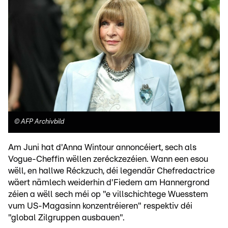
©
AFP Archivbild
Am Juni hat d'Anna Wintour annoncéiert, sech als
Vogue-Cheffin wëllen zeréckzezéien. Wann een esou
wëll, en hallwe Réckzuch, déi legendär Chefredactrice
wäert nämlech weiderhin d'Fiedem am Hannergrond
zéien a wëll sech méi op "e villschichtege Wuesstem
vum US-Magasinn konzentréieren" respektiv déi
"global Zilgruppen ausbauen".