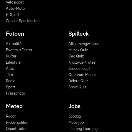
Vëlossport
Auto-Moto
E-Sport
Weider Sportaarten
Fotoen
Spilleck
Aktualitéit
Allgemengwëssen
Events a Fester
Musek Quiz
Kultur
Geo Quiz
Lifestyle
Kräizwuerträtsel
Auto
Sproochespill
Télé
Quiz vum Mount
Radio
Déiere Quiz
Sport
Sport Quiz
Pressphoto
Meteo
Jobs
Radar
Jobdag
Nidderschléi
Moovijob
Quantitéiten
Lifelong Learning