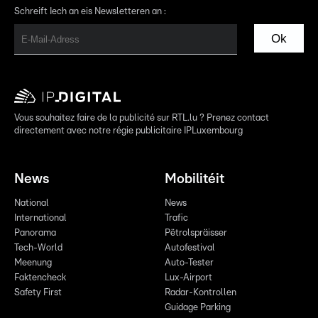
Schreift Iech an eis Newsletteren an :
Ok
Vous souhaitez faire de la publicité sur RTL.lu ? Prenez contact
directement avec notre régie publicitaire IPLuxembourg
News
Mobilitéit
National
News
International
Trafic
Panorama
Pëtrolspräisser
Tech-World
Autofestival
Meenung
Auto-Tester
Faktencheck
Lux-Airport
Safety First
Radar-Kontrollen
Guidage Parking