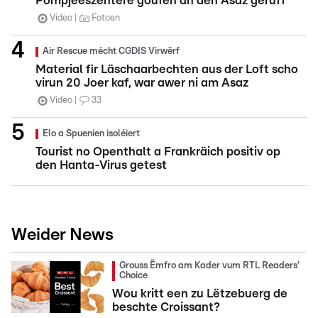
Pompjeeszentere goufen an den Asaz geruff
Video
Fotoen
Air Rescue mécht CGDIS Virwërf
Material fir Läschaarbechten aus der Loft scho
virun 20 Joer kaf, war awer ni am Asaz
Video
33
Elo a Spuenien isoléiert
Tourist no Openthalt a Frankräich positiv op
den Hanta-Virus getest
Weider News
Grouss Ëmfro am Kader vum RTL Readers'
Choice
Wou kritt een zu Lëtzebuerg de
beschte Croissant?