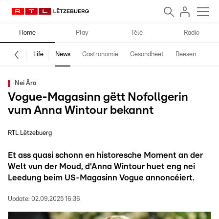
Home
Play
Télé
Radio
Life
News
Gastronomie
Gesondheet
Reesen
Spe
Nei Ära
Vogue-Magasinn gëtt Nofollgerin
vum Anna Wintour bekannt
RTL Lëtzebuerg
Et ass quasi schonn en historesche Moment an der
Welt vun der Moud, d'Anna Wintour huet eng nei
Leedung beim US-Magasinn Vogue annoncéiert.
Update:
02.09.2025 16:36