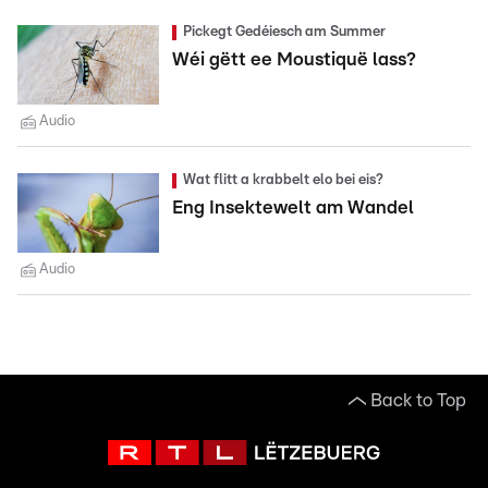
Pickegt Gedéiesch am Summer
Wéi gëtt ee Moustiquë lass?
Audio
Wat flitt a krabbelt elo bei eis?
Eng Insektewelt am Wandel
Audio
Back to Top