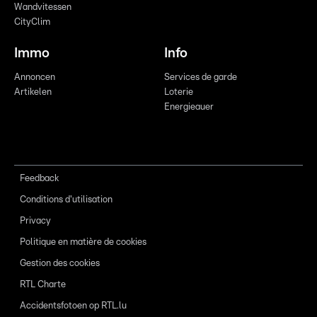
Wandvitessen
CityClim
Immo
Info
Annoncen
Services de garde
Artikelen
Loterie
Energieauer
Feedback
Conditions d'utilisation
Privacy
Politique en matière de cookies
Gestion des cookies
RTL Charte
Accidentsfotoen op RTL.lu