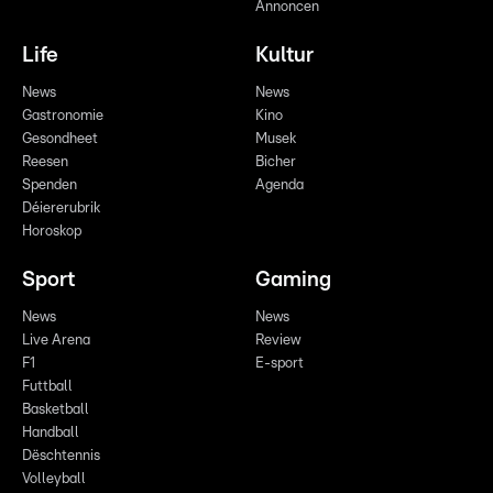
Annoncen
Life
Kultur
News
News
Gastronomie
Kino
Gesondheet
Musek
Reesen
Bicher
Spenden
Agenda
Déiererubrik
Horoskop
Sport
Gaming
News
News
Live Arena
Review
F1
E-sport
Futtball
Basketball
Handball
Dëschtennis
Volleyball