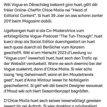
Wéi Vogue en Dënschdeg bekannt ginn huet, gëtt déi
fréier Online-Cheffin Chloe Malle nei "Head of
Editorial Content". Si huet 39 Joer an ass schonn zanter
2011 beim Magasinn dobäi.
Ugefaangen huet si als Co-Moderatrice vum
erfollegräiche Vogue-Podcast "The Tun-Through", huet
kuerz drop als Social Editior duerchgestart an huet
sech quasi duerch all Beräicher vum Konzern
geschafft. Wéi si am Hierscht 2023 d'Leedung vu
"Vogue.com" iwwerholl huet, huet sech den Trafic op
der Websäit verduebelt. Wann ee sech deemno bei der
Vogue auskennt, dann d'Chloe Malle. Si wier scho
laang "eng Geheimwaff, wann et ëm Moudetrends
geet", huet d'Anna Wintour iwwer hir Nofollgerin
geschwäermt. Si géif wéi déi bescht Designer esouwuel
d'Moud wéi och hiert Gesamtkonzept begräifen .
D'Chloe Malle huet sech selwer iwwerwältegt gewisen
iwwert hir nei Aufgab. Si wier dankbar a privilegéiert,