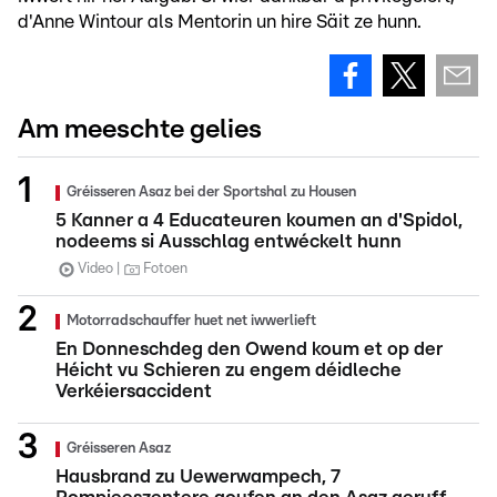
d'Anne Wintour als Mentorin un hire Säit ze hunn.
Am meeschte gelies
Gréisseren Asaz bei der Sportshal zu Housen
5 Kanner a 4 Educateuren koumen an d'Spidol,
nodeems si Ausschlag entwéckelt hunn
Video
Fotoen
Motorradschauffer huet net iwwerlieft
En Donneschdeg den Owend koum et op der
Héicht vu Schieren zu engem déidleche
Verkéiersaccident
Gréisseren Asaz
Hausbrand zu Uewerwampech, 7