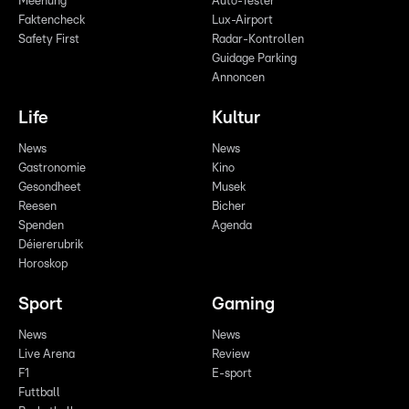
Meenung
Auto-Tester
Faktencheck
Lux-Airport
Safety First
Radar-Kontrollen
Guidage Parking
Annoncen
Life
Kultur
News
News
Gastronomie
Kino
Gesondheet
Musek
Reesen
Bicher
Spenden
Agenda
Déiererubrik
Horoskop
Sport
Gaming
News
News
Live Arena
Review
F1
E-sport
Futtball