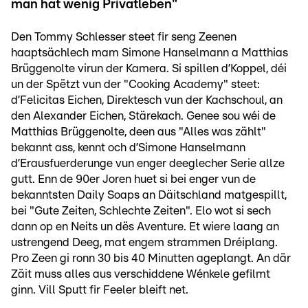
man hat wenig Privatleben"
Den Tommy Schlesser steet fir seng Zeenen
haaptsächlech mam Simone Hanselmann a Matthias
Brüggenolte virun der Kamera. Si spillen d’Koppel, déi
un der Spëtzt vun der "Cooking Academy" steet:
d’Felicitas Eichen, Direktesch vun der Kachschoul, an
den Alexander Eichen, Stärekach. Genee sou wéi de
Matthias Brüggenolte, deen aus "Alles was zählt"
bekannt ass, kennt och d’Simone Hanselmann
d’Erausfuerderunge vun enger deeglecher Serie allze
gutt. Enn de 90er Joren huet si bei enger vun de
bekanntsten Daily Soaps an Däitschland matgespillt,
bei "Gute Zeiten, Schlechte Zeiten". Elo wot si sech
dann op en Neits un dës Aventure. Et wiere laang an
ustrengend Deeg, mat engem strammen Dréiplang.
Pro Zeen gi ronn 30 bis 40 Minutten ageplangt. An där
Zäit muss alles aus verschiddene Wénkele gefilmt
ginn. Vill Sputt fir Feeler bleift net.