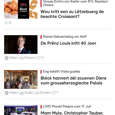
Grouss Ëmfro am Kader vum RTL Readers'
Choice
Wou kritt een zu Lëtzebuerg de
beschte Croissant?
0
Ronne Gebuertsdag um Haff
De Prënz Louis kritt 40 Joer
Video
Fotoen
3
Eng beléift Visite guidée
Bléck hannert déi zouenen Diere
vum groussherzogleche Palais
Video
Audio
Fotoen
1
LIVE! Planet People vum 17. Juli
Mam Myle, Christopher Tauber,