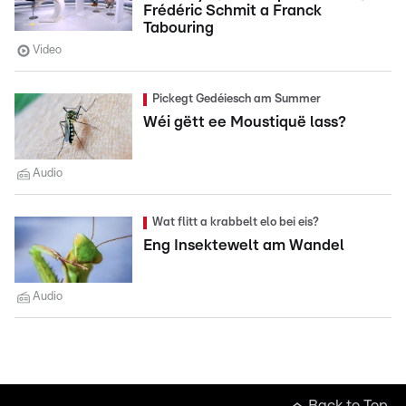
Frédéric Schmit a Franck
Tabouring
Video
Pickegt Gedéiesch am Summer
Wéi gëtt ee Moustiquë lass?
Audio
Wat flitt a krabbelt elo bei eis?
Eng Insektewelt am Wandel
Audio
Back to Top