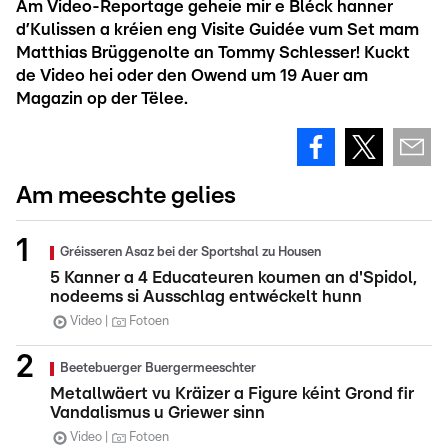
Am Video-Reportage geheie mir e Bléck hanner
d’Kulissen a kréien eng Visite Guidée vum Set mam
Matthias Brüggenolte an Tommy Schlesser! Kuckt
de Video hei oder den Owend um 19 Auer am
Magazin op der Tëlee.
Am meeschte gelies
Gréisseren Asaz bei der Sportshal zu Housen
5 Kanner a 4 Educateuren koumen an d'Spidol,
nodeems si Ausschlag entwéckelt hunn
Video
Fotoen
Beetebuerger Buergermeeschter
Metallwäert vu Kräizer a Figure kéint Grond fir
Vandalismus u Griewer sinn
Video
Fotoen