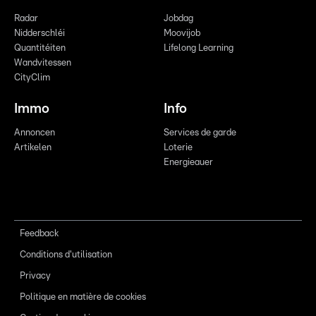
Radar
Jobdag
Nidderschléi
Moovijob
Quantitéiten
Lifelong Learning
Wandvitessen
CityClim
Immo
Info
Annoncen
Services de garde
Artikelen
Loterie
Energieauer
Feedback
Conditions d'utilisation
Privacy
Politique en matière de cookies