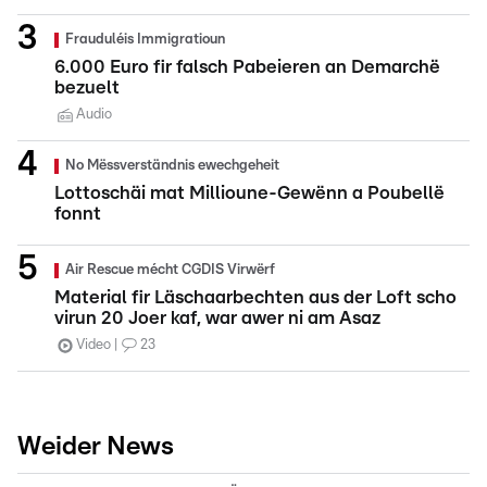
Frauduléis Immigratioun
6.000 Euro fir falsch Pabeieren an Demarchë
bezuelt
Audio
No Mëssverständnis ewechgeheit
Lottoschäi mat Millioune-Gewënn a Poubellë
fonnt
Air Rescue mécht CGDIS Virwërf
Material fir Läschaarbechten aus der Loft scho
virun 20 Joer kaf, war awer ni am Asaz
Video
23
Weider News