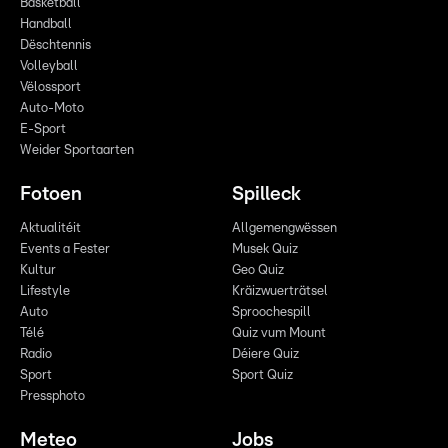
Basketball
Handball
Dëschtennis
Volleyball
Vëlossport
Auto-Moto
E-Sport
Weider Sportaarten
Fotoen
Spilleck
Aktualitéit
Allgemengwëssen
Events a Fester
Musek Quiz
Kultur
Geo Quiz
Lifestyle
Kräizwuerträtsel
Auto
Sproochespill
Télé
Quiz vum Mount
Radio
Déiere Quiz
Sport
Sport Quiz
Pressphoto
Meteo
Jobs