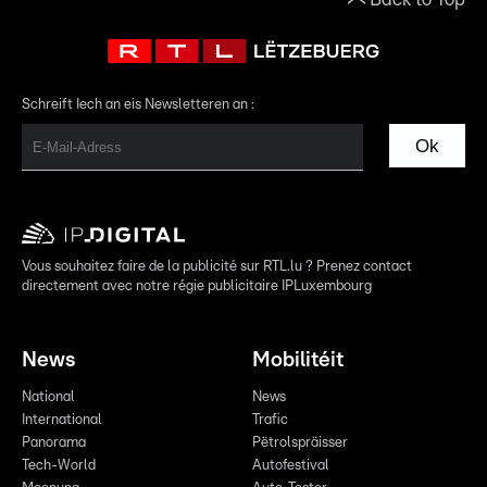
Schreift Iech an eis Newsletteren an :
Ok
Vous souhaitez faire de la publicité sur RTL.lu ? Prenez contact
directement avec notre régie publicitaire IPLuxembourg
News
Mobilitéit
National
News
International
Trafic
Panorama
Pëtrolspräisser
Tech-World
Autofestival