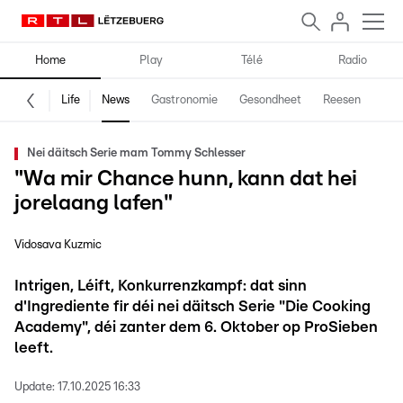
Home
Play
Télé
Radio
Life
News
Gastronomie
Gesondheet
Reesen
Spe
Nei däitsch Serie mam Tommy Schlesser
"Wa mir Chance hunn, kann dat hei
jorelaang lafen"
Vidosava Kuzmic
Intrigen, Léift, Konkurrenzkampf: dat sinn
d'Ingrediente fir déi nei däitsch Serie "Die Cooking
Academy", déi zanter dem 6. Oktober op ProSieben
leeft.
Update:
17.10.2025 16:33