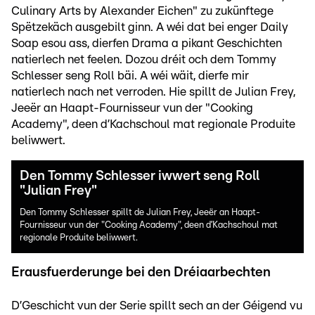
Culinary Arts by Alexander Eichen" zu zukünftege
Spëtzekäch ausgebilt ginn. A wéi dat bei enger Daily
Soap esou ass, dierfen Drama a pikant Geschichten
natierlech net feelen. Dozou dréit och dem Tommy
Schlesser seng Roll bäi. A wéi wäit, dierfe mir
natierlech nach net verroden. Hie spillt de Julian Frey,
Jeeër an Haapt-Fournisseur vun der "Cooking
Academy", deen d’Kachschoul mat regionale Produite
beliwwert.
Den Tommy Schlesser iwwert seng Roll
"Julian Frey"
Den Tommy Schlesser spillt de Julian Frey, Jeeër an Haapt-
Fournisseur vun der "Cooking Academy", deen d’Kachschoul mat
regionale Produite beliwwert.
Erausfuerderunge bei den Dréiaarbechten
D’Geschicht vun der Serie spillt sech an der Géigend vu