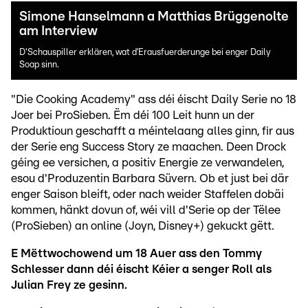
Simone Hanselmann a Matthias Brüggenolte
am Interview
D'Schauspiller erklären, wat d’Erausfuerderunge bei enger Daily
Soap sinn.
"Die Cooking Academy" ass déi éischt Daily Serie no 18
Joer bei ProSieben. Ëm déi 100 Leit hunn un der
Produktioun geschafft a méintelaang alles ginn, fir aus
der Serie eng Success Story ze maachen. Deen Drock
géing ee versichen, a positiv Energie ze verwandelen,
esou d'Produzentin Barbara Süvern. Ob et just bei där
enger Saison bleift, oder nach weider Staffelen dobäi
kommen, hänkt dovun of, wéi vill d'Serie op der Tëlee
(ProSieben) an online (Joyn, Disney+) gekuckt gëtt.
E Mëttwochowend um 18 Auer ass den Tommy
Schlesser dann déi éischt Kéier a senger Roll als
Julian Frey ze gesinn.