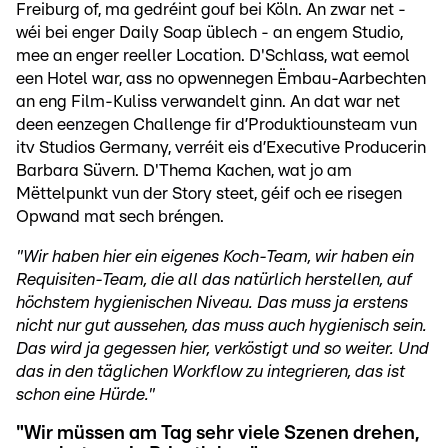
Freiburg of, ma gedréint gouf bei Köln. An zwar net -
wéi bei enger Daily Soap üblech - an engem Studio,
mee an enger reeller Location. D'Schlass, wat eemol
een Hotel war, ass no opwennegen Ëmbau-Aarbechten
an eng Film-Kuliss verwandelt ginn. An dat war net
deen eenzegen Challenge fir d’Produktiounsteam vun
itv Studios Germany, verréit eis d’Executive Producerin
Barbara Süvern. D'Thema Kachen, wat jo am
Mëttelpunkt vun der Story steet, géif och ee risegen
Opwand mat sech bréngen.
"Wir haben hier ein eigenes Koch-Team, wir haben ein
Requisiten-Team, die all das natürlich herstellen, auf
höchstem hygienischen Niveau. Das muss ja erstens
nicht nur gut aussehen, das muss auch hygienisch sein.
Das wird ja gegessen hier, verköstigt und so weiter. Und
das in den täglichen Workflow zu integrieren, das ist
schon eine Hürde."
"Wir müssen am Tag sehr viele Szenen drehen,