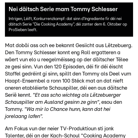
Nei däitsch Serie mam Tommy Schlesser
Intrigen, Léift, Konkurrenzkampf: dat sinn d'Ingrediente fir déi nei
däitsch Serie "Die Cooking Academy", déi zanter dem 6. Oktober op
ProSieben leeft.
Mat dobäi ass och ee bekannt Gesiicht aus Lëtzebuerg.
Den Tommy Schlesser konnt eng Roll ergatteren a
wäert vun elo u reegelméisseg op der däitscher Tëlee
ze gesi sinn. Vun den 120 Episoden, déi fir déi éischt
Staffel gedréint gi sinn, spillt den Tommy als Deel vum
Haapt-Ensembel a ronn 100 Stéck mat an dat nieft
aneren etabléierte Schauspiller, déi een aus däitsche
Serië kennt.
"Et ass scho wichteg als Lëtzebuerger
Schauspiller am Ausland gesinn ze ginn"
, esou den
Tommy.
"Wa mir lo Chance hunn, kann dat hei
jorelaang lafen".
Am Fokus vun der neier TV-Produktioun sti jonk
Talenter, déi an der Kach-Schoul "Cooking Academy