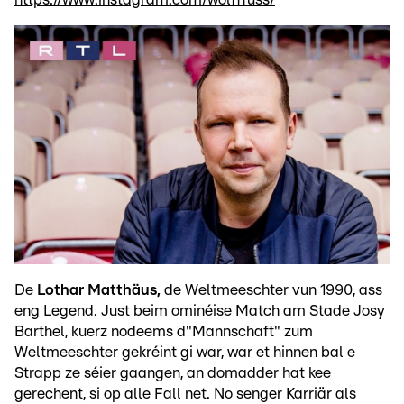
De
Lothar Matthäus,
de Weltmeeschter vun 1990, ass
eng Legend. Just beim ominéise Match am Stade Josy
Barthel, kuerz nodeems d"Mannschaft" zum
Weltmeeschter gekréint gi war, war et hinnen bal e
Strapp ze séier gaangen, an domadder hat kee
gerechent, si op alle Fall net. No senger Karriär als