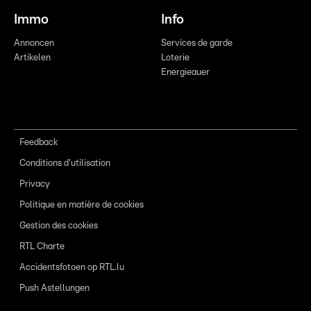
Immo
Info
Annoncen
Services de garde
Artikelen
Loterie
Energieauer
Feedback
Conditions d'utilisation
Privacy
Politique en matière de cookies
Gestion des cookies
RTL Charte
Accidentsfotoen op RTL.lu
Push Astellungen