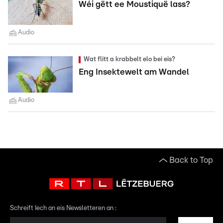
Wéi gëtt ee Moustiquë lass?
Audio
Wat flitt a krabbelt elo bei eis?
Eng Insektewelt am Wandel
Audio
Back to Top
Schreift Iech an eis Newsletteren an :