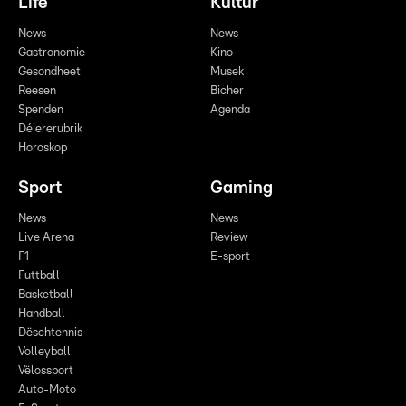
Life
Kultur
News
News
Gastronomie
Kino
Gesondheet
Musek
Reesen
Bicher
Spenden
Agenda
Déiererubrik
Horoskop
Sport
Gaming
News
News
Live Arena
Review
F1
E-sport
Futtball
Basketball
Handball
Dëschtennis
Volleyball
Vëlossport
Auto-Moto