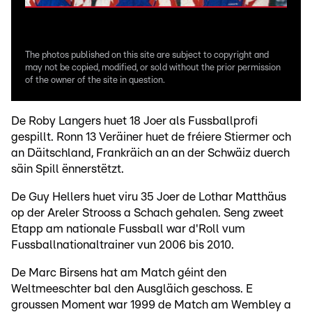
The photos published on this site are subject to copyright and
may not be copied, modified, or sold without the prior permission
of the owner of the site in question.
De Roby Langers huet 18 Joer als Fussballprofi
gespillt. Ronn 13 Veräiner huet de fréiere Stiermer och
an Däitschland, Frankräich an an der Schwäiz duerch
säin Spill ënnerstëtzt.
De Guy Hellers huet viru 35 Joer de Lothar Matthäus
op der Areler Strooss a Schach gehalen. Seng zweet
Etapp am nationale Fussball war d'Roll vum
Fussballnationaltrainer vun 2006 bis 2010.
De Marc Birsens hat am Match géint den
Weltmeeschter bal den Ausgläich geschoss. E
groussen Moment war 1999 de Match am Wembley a