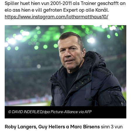
Spiller huet hien vun 2001-2011 als Trainer geschafft an
elo ass hien e vill gefroten Expert op alle Kanäl.
https://www.instagram.com/lotharmatthaus10/
©
DAVID INDERLIED/dpa Picture-Alliance via AFP
Roby Langers, Guy Hellers a Marc Birsens
sinn 3 vun