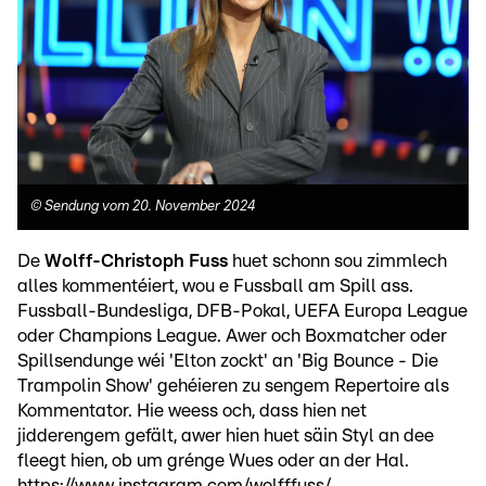
©
Sendung vom 20. November 2024
De
Wolff-Christoph Fuss
huet schonn sou zimmlech
alles kommentéiert, wou e Fussball am Spill ass.
Fussball-Bundesliga, DFB-Pokal, UEFA Europa League
oder Champions League. Awer och Boxmatcher oder
Spillsendunge wéi 'Elton zockt' an 'Big Bounce - Die
Trampolin Show' gehéieren zu sengem Repertoire als
Kommentator. Hie weess och, dass hien net
jidderengem gefält, awer hien huet säin Styl an dee
fleegt hien, ob um grénge Wues oder an der Hal.
https://www.instagram.com/wolfffuss/