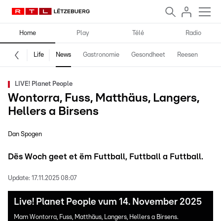
Home
Play
Télé
Radio
Life
News
Gastronomie
Gesondheet
Reesen
Spe
LIVE! Planet People
Wontorra, Fuss, Matthäus, Langers,
Hellers a Birsens
Dan Spogen
Dës Woch geet et ëm Futtball, Futtball a Futtball.
Update:
17.11.2025 08:07
Live! Planet People vum 14. November 2025
Mam Wontorra, Fuss, Matthäus, Langers, Hellers a Birsens.