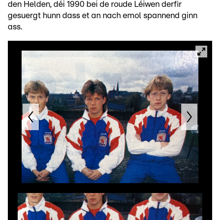
den Helden, déi 1990 bei de roude Léiwen derfir
gesuergt hunn dass et an nach emol spannend ginn
ass.
©
A