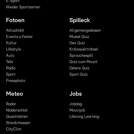
E-Sport
Weider Sportaarten
Fotoen
Spilleck
Aktualitéit
Allgemengwëssen
Events a Fester
Musek Quiz
Kultur
Geo Quiz
Lifestyle
Kräizwuerträtsel
Auto
Sproochespill
Télé
Quiz vum Mount
Radio
Déiere Quiz
Sport
Sport Quiz
Pressphoto
Meteo
Jobs
Radar
Jobdag
Nidderschléi
Moovijob
Quantitéiten
Lifelong Learning
Wandvitessen
CityClim