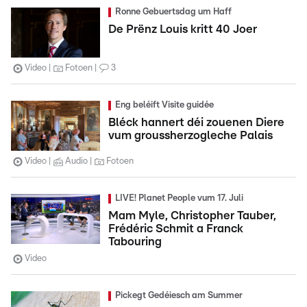
Ronne Gebuertsdag um Haff
De Prënz Louis kritt 40 Joer
Video
Fotoen
3
Eng beléift Visite guidée
Bléck hannert déi zouenen Diere
vum groussherzogleche Palais
Video
Audio
Fotoen
LIVE! Planet People vum 17. Juli
Mam Myle, Christopher Tauber,
Frédéric Schmit a Franck
Tabouring
Video
Pickegt Gedéiesch am Summer