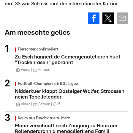
mat 33 war Schluss mat der internationaler Karriär.
Am meeschte gelies
Fierschter confirméiert
Zu Esch hannert de Gemengenatelieren huet
"Trockenrasen" gebrannt
Video
Fotoen
Futtball-Championnat: BGL Ligue
Nidderkuer klappt Opsteiger Walfer, Stroossen
neien Tabelleleader
Video
Fotoen
5
Koum aus Psychiatrie zu Metz
Mann verschaaft sech Zougang zu Haus am
Rollengergronn a menacéiert eng Famill