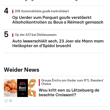
208 Automobiliste goufe kontrolléiert
Op Uerder vum Parquet goufe verstäerkt
Alkoholkontrollen zu Bous a Réimech gemaach
Op der A31 bei Diddenuewen
Auto iwwerschléit sech, 23 Joer ale Mann mam
Helikopter an d'Spidol bruecht
Weider News
Grouss Ëmfro am Kader vum RTL Readers'
Choice
Wou kritt een zu Lëtzebuerg de
beschte Croissant?
14