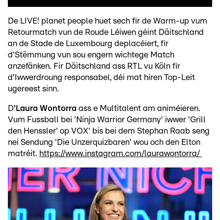
De LIVE! planet people huet sech fir de Warm-up vum
Retourmatch vun de Roude Léiwen géint Däitschland
an de Stade de Luxembourg deplacéiert, fir
d'Stëmmung vun sou engem wichtege Match
anzefänken. Fir Däitschland ass RTL vu Köln fir
d'Iwwerdroung responsabel, déi mat hiren Top-Leit
ugereest sinn.
D
'Laura Wontorra
ass e Multitalent am animéieren.
Vum Fussball bei 'Ninja Warrior Germany' iwwer 'Grill
den Henssler' op VOX' bis bei dem Stephan Raab seng
nei Sendung 'Die Unzerquizbaren' wou och den Elton
matréit.
https://www.instagram.com/laurawontorra/