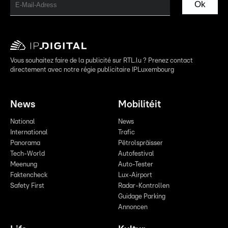
Ok
Vous souhaitez faire de la publicité sur RTL.lu ? Prenez contact
directement avec notre régie publicitaire IPLuxembourg
News
Mobilitéit
National
News
International
Trafic
Panorama
Pëtrolspräisser
Tech-World
Autofestival
Meenung
Auto-Tester
Faktencheck
Lux-Airport
Safety First
Radar-Kontrollen
Guidage Parking
Annoncen