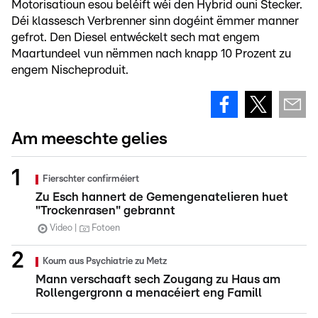
Motorisatioun esou beléift wéi den Hybrid ouni Stecker.
Déi klassesch Verbrenner sinn dogéint ëmmer manner
gefrot. Den Diesel entwéckelt sech mat engem
Maartundeel vun nëmmen nach knapp 10 Prozent zu
engem Nischeproduit.
Am meeschte gelies
Fierschter confirméiert
Zu Esch hannert de Gemengenatelieren huet
"Trockenrasen" gebrannt
Video
Fotoen
Koum aus Psychiatrie zu Metz
Mann verschaaft sech Zougang zu Haus am
Rollengergronn a menacéiert eng Famill