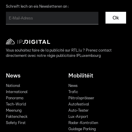
Schreift Iech an eis Newsletteren an :
Ok
Vous souhaitez faire de la publicité sur RTL.lu ? Prenez contact
directement avec notre régie publicitaire IPLuxembourg
News
Mobilitéit
National
News
International
Trafic
Panorama
Pëtrolspräisser
Tech-World
Autofestival
Meenung
Auto-Tester
Faktencheck
Lux-Airport
Safety First
Radar-Kontrollen
Guidage Parking