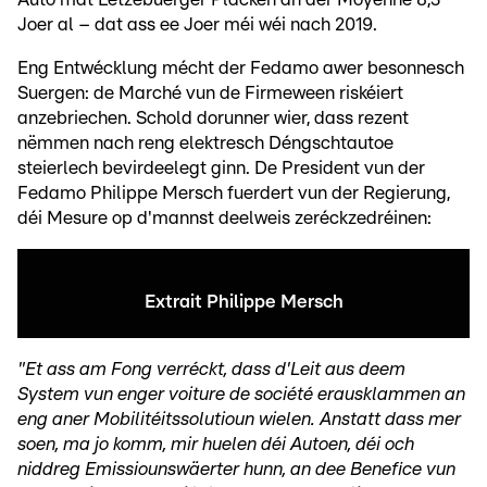
Joer al – dat ass ee Joer méi wéi nach 2019.
Eng Entwécklung mécht der Fedamo awer besonnesch
Suergen: de Marché vun de Firmeween riskéiert
anzebriechen. Schold dorunner wier, dass rezent
nëmmen nach reng elektresch Déngschtautoe
steierlech bevirdeelegt ginn. De President vun der
Fedamo Philippe Mersch fuerdert vun der Regierung,
déi Mesure op d'mannst deelweis zeréckzedréinen:
Extrait Philippe Mersch
"Et ass am Fong verréckt, dass d'Leit aus deem
System vun enger voiture de société erausklammen an
eng aner Mobilitéitssolutioun wielen. Anstatt dass mer
soen, ma jo komm, mir huelen déi Autoen, déi och
niddreg Emissiounswäerter hunn, an dee Benefice vun