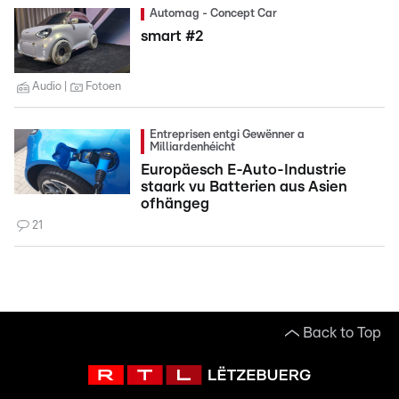
Automag - Concept Car
smart #2
Audio
Fotoen
Entreprisen entgi Gewënner a
Milliardenhéicht
Europäesch E-Auto-Industrie
staark vu Batterien aus Asien
ofhängeg
21
Back to Top