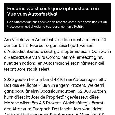
Fedamo weist sech ganz optimistesch en
Vue vum Autosfestival
Den Autosmaart huet sech an de leschte Joren nees stabiliséiert an
trotzdeem huet d'Fedamo Fuerderungen un d'Politik.
Am Virfeld vum Autosfestival, deen dëst Joer vum 24.
Januar bis 2. Februar organiséiert gëtt, weisen
d'Autosdistributeure sech ganz optimistesch. Och wann
d'Rekordzuele vu viru Corona net méi erreecht ginn,
huet den nationalen Autosmarché sech nämlech déi
lescht Jore stabiliséiert.
2025 goufen hei am Land 47.161 nei Autoen ugemellt.
Dat ass ee liichte Plus vun engem Prozent. Weiderhi
ganz populär sinn Occasiounsautoen: 62.000 Autoen
hunn d'lescht Joer de Proprietär gewiesselt, dëse
Marché wiisst ëm 4,5 Prozent. Gläichzäiteg klëmmt
den Alter vum Fuerpark. Dat lescht Joer war jidder
Auto mat Lëtzebuerger Placken an der Moyenne 8,3