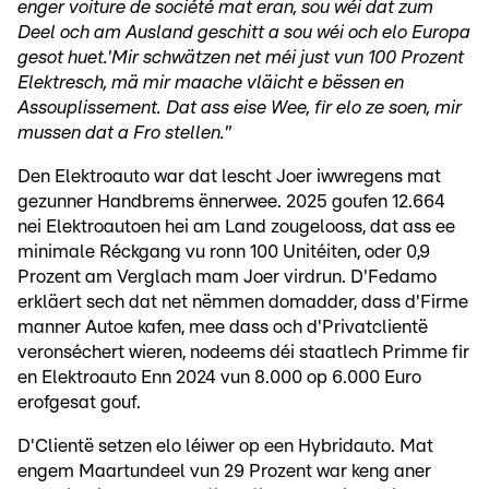
enger voiture de société mat eran, sou wéi dat zum
Deel och am Ausland geschitt a sou wéi och elo Europa
gesot huet.'Mir schwätzen net méi just vun 100 Prozent
Elektresch, mä mir maache vläicht e bëssen en
Assouplissement. Dat ass eise Wee, fir elo ze soen, mir
mussen dat a Fro stellen."
Den Elektroauto war dat lescht Joer iwwregens mat
gezunner Handbrems ënnerwee. 2025 goufen 12.664
nei Elektroautoen hei am Land zougelooss, dat ass ee
minimale Réckgang vu ronn 100 Unitéiten, oder 0,9
Prozent am Verglach mam Joer virdrun. D'Fedamo
erkläert sech dat net nëmmen domadder, dass d'Firme
manner Autoe kafen, mee dass och d'Privatclientë
veronséchert wieren, nodeems déi staatlech Primme fir
en Elektroauto Enn 2024 vun 8.000 op 6.000 Euro
erofgesat gouf.
D'Clientë setzen elo léiwer op een Hybridauto. Mat
engem Maartundeel vun 29 Prozent war keng aner