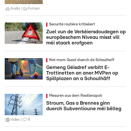
Audio
Fotoen
Securité routière kritiséiert
Zuel vun de Verkéiersdoudegen op
europäeschem Niveau misst vill
méi staark erofgoen
Net mam Quad duerch de Schoulhaff
Gemeng Géisdref verbitt E-
Trottinetten an aner MVPen op
Spillplazen an a Schoulhäff
Mesuren aus dem Resilienzpak
Stroum, Gas a Brennes ginn
duerch Subventioune méi bëlleg
Video
4