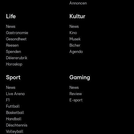
Annoncen
Life
Kultur
News
News
Gastronomie
Kino
Gesondheet
Musek
Reesen
Bicher
Spenden
Agenda
Déiererubrik
Horoskop
Sport
Gaming
News
News
Live Arena
Review
F1
E-sport
Futtball
Basketball
Handball
Dëschtennis
Volleyball