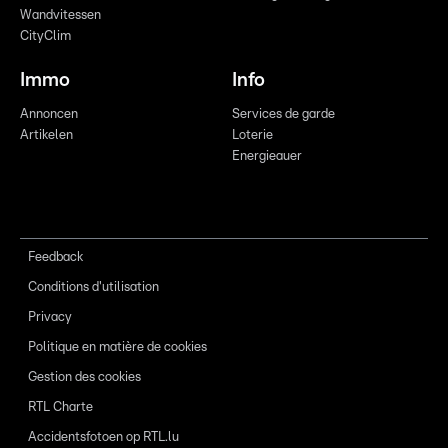
Wandvitessen
CityClim
Immo
Info
Annoncen
Services de garde
Artikelen
Loterie
Energieauer
Feedback
Conditions d'utilisation
Privacy
Politique en matière de cookies
Gestion des cookies
RTL Charte
Accidentsfotoen op RTL.lu