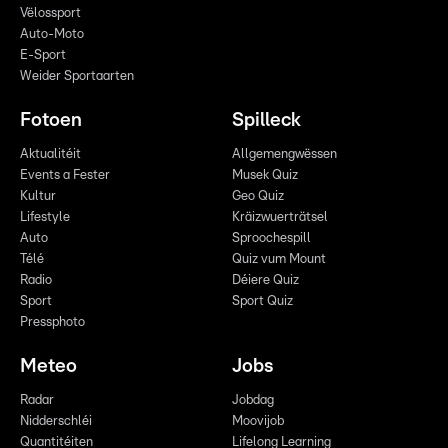
Vëlossport
Auto-Moto
E-Sport
Weider Sportaarten
Fotoen
Spilleck
Aktualitéit
Allgemengwëssen
Events a Fester
Musek Quiz
Kultur
Geo Quiz
Lifestyle
Kräizwuerträtsel
Auto
Sproochespill
Télé
Quiz vum Mount
Radio
Déiere Quiz
Sport
Sport Quiz
Pressphoto
Meteo
Jobs
Radar
Jobdag
Nidderschléi
Moovijob
Quantitéiten
Lifelong Learning