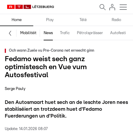
Home
Play
Télé
Radio
Mobilitéit
News
Trafic
Pëtrolspräisser
Autofestival
Och wann Zuele vu Pre-Corona net erreecht ginn
Fedamo weist sech ganz
optimistesch en Vue vum
Autosfestival
Serge Pauly
Den Autosmaart huet sech an de leschte Joren nees
stabiliséiert an trotzdeem huet d'Fedamo
Fuerderungen un d'Politik.
Update:
14.01.2026 08:07