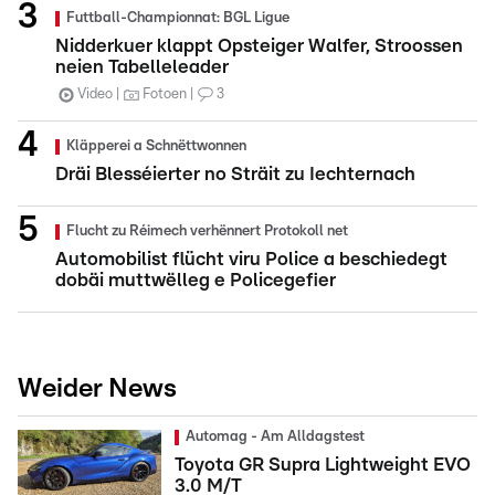
Futtball-Championnat: BGL Ligue
Nidderkuer klappt Opsteiger Walfer, Stroossen
neien Tabelleleader
Video
Fotoen
3
Kläpperei a Schnëttwonnen
Dräi Blesséierter no Sträit zu Iechternach
Flucht zu Réimech verhënnert Protokoll net
Automobilist flücht viru Police a beschiedegt
dobäi muttwëlleg e Policegefier
Weider News
Automag - Am Alldagstest
Toyota GR Supra Lightweight EVO
3.0 M/T