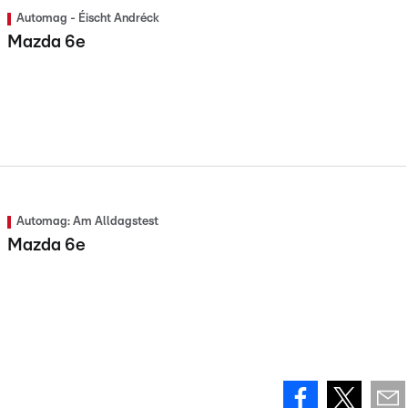
Automag - Éischt Andréck
Mazda 6e
Automag: Am Alldagstest
Mazda 6e