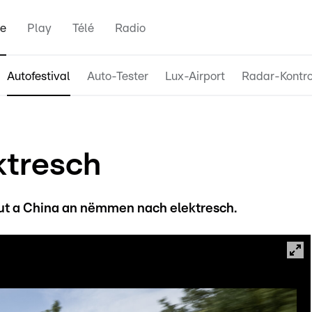
e
Play
Télé
Radio
Autofestival
Auto-Tester
Lux-Airport
Radar-Kontro
ktresch
t a China an nëmmen nach elektresch.