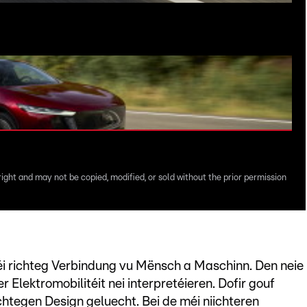
right and may not be copied, modified, or sold without the prior permission
 richteg Verbindung vu Mënsch a Maschinn. Den neie
r Elektromobilitéit nei interpretéieren. Dofir gouf
htegen Design geluecht. Bei de méi niichteren