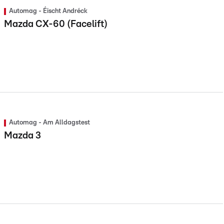
Automag - Éischt Andréck
Mazda CX-60 (Facelift)
Automag - Am Alldagstest
Mazda 3