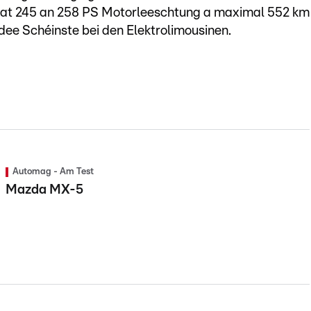
at 245 an 258 PS Motorleeschtung a maximal 552 km
ee Schéinste bei den Elektrolimousinen.
Automag - Am Test
Mazda MX-5