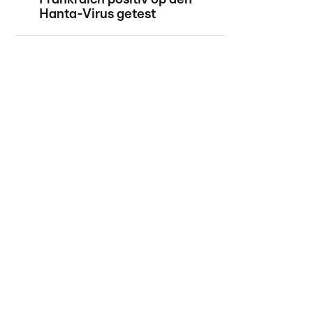
Hanta-Virus getest
©
Mazda