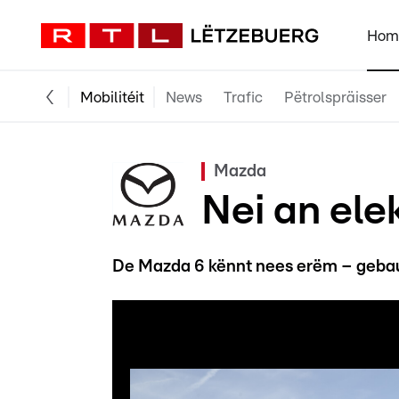
Hom
Mobilitéit
News
Trafic
Pëtrolspräisser
Mazda
Nei an ele
De Mazda 6 kënnt nees erëm – gebau