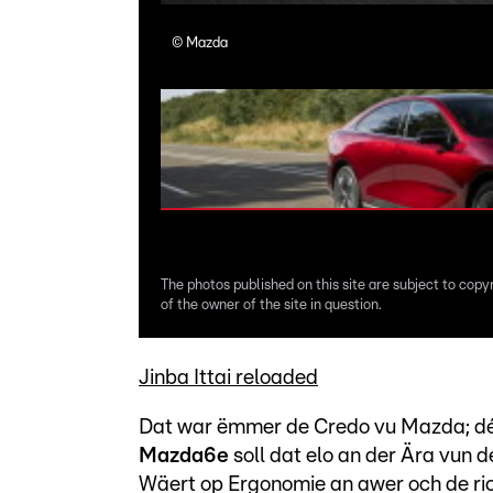
©
Mazda
The photos published on this site are subject to copy
of the owner of the site in question.
Jinba Ittai reloaded
Dat war ëmmer de Credo vu Mazda; déi
Mazda6e
soll dat elo an der Ära vun de
Wäert op Ergonomie an awer och de ric