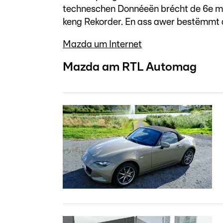
techneschen Donnéeën brécht de 6e m
keng Rekorder. En ass awer bestëmmt d
Mazda um Internet
Mazda am RTL Automag