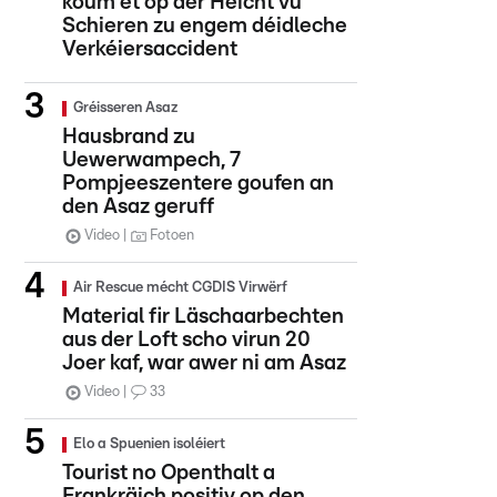
koum et op der Héicht vu
Schieren zu engem déidleche
Verkéiersaccident
Gréisseren Asaz
Hausbrand zu
Uewerwampech, 7
Pompjeeszentere goufen an
den Asaz geruff
Video
Fotoen
Air Rescue mécht CGDIS Virwërf
Material fir Läschaarbechten
aus der Loft scho virun 20
Joer kaf, war awer ni am Asaz
Video
33
Elo a Spuenien isoléiert
Tourist no Openthalt a
Frankräich positiv op den