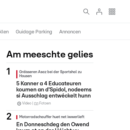
llen
Guidage Parking
Annoncen
Am meeschte gelies
Gréisseren Asaz bei der Sportshal zu
Housen
5 Kanner a 4 Educateuren
koumen an d'Spidol, nodeems
si Ausschlag entwéckelt hunn
Video
Fotoen
Motorradschauffer huet net iwwerlieft
En Donneschdeg den Owend