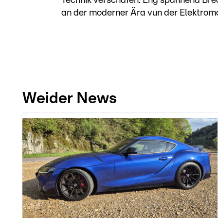
Technik verschafen. Eng spannend Bré
an der moderner Ära vun der Elektromob
Weider News