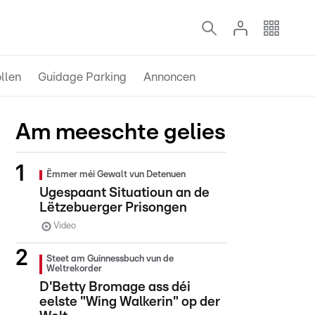
llen
Guidage Parking
Annoncen
Am meeschte gelies
Ëmmer méi Gewalt vun Detenuen
Ugespaant Situatioun an de
Lëtzebuerger Prisongen
Video
Steet am Guinnessbuch vun de
Weltrekorder
D'Betty Bromage ass déi
eelste "Wing Walkerin" op der