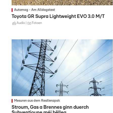
Automag - Am Alldagstest
Toyota GR Supra Lightweight EVO 3.0 M/T
Audio
Fotoen
Mesuren aus dem Resilienzpak
Stroum, Gas a Brennes ginn duerch
Subventioune méi bëlleg