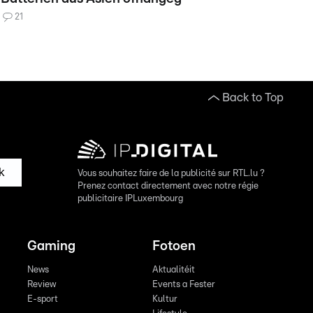
21
Back to Top
k
Vous souhaitez faire de la publicité sur RTL.lu ?
Prenez contact directement avec notre régie
publicitaire IPLuxembourg
Gaming
Fotoen
News
Aktualitéit
Review
Events a Fester
E-sport
Kultur