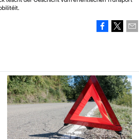
ck tëscht der Geschicht vum ëffentlechen Transport
ilitéit.