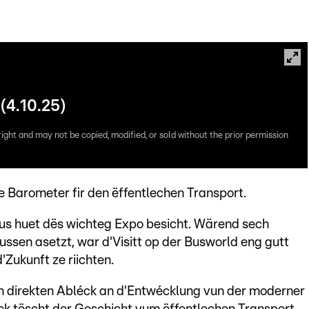
(4.10.25)
right and may not be copied, modified, or sold without the prior permission
e Barometer fir den ëffentlechen Transport.
us huet dës wichteg Expo besicht. Wärend sech
ussen asetzt, war d'Visitt op der Busworld eng gutt
'Zukunft ze riichten.
 direkten Abléck an d'Entwécklung vun der moderner