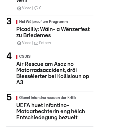
Welt
Video
0
Nei Wäiprouf um Programm
Picadilly: Wäin- a Wënzerfest
zu Briedemes
Video
Fotoen
CGDIS
Air Rescue am Asaz no
Motorradsaccident, dräi
Blesséierter bei Kollisioun op
A3
Gianni Infantino nees an der Kritik
UEFA huet Infantino-
Mataarbechterin eng héich
Entschiedegung bezuelt