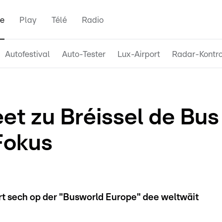
e
Play
Télé
Radio
Autofestival
Auto-Tester
Lux-Airport
Radar-Kontro
et zu Bréissel de Bus
Fokus
rt sech op der "Busworld Europe" dee weltwäit