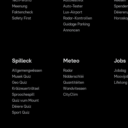
Tech-World
Autofestival
Reesen
Meenung
Auto-Tester
Spende
Faktencheck
Lux-Airport
Déiereru
Safety First
Radar-Kontrollen
Horosko
Guidage Parking
Annoncen
Spilleck
Meteo
Jobs
Allgemengwëssen
Radar
Jobdag
Musek Quiz
Nidderschléi
Moovijo
Geo Quiz
Quantitéiten
Lifelong
Kräizwuerträtsel
Wandvitessen
Sproochespill
CityClim
Quiz vum Mount
Déiere Quiz
Sport Quiz