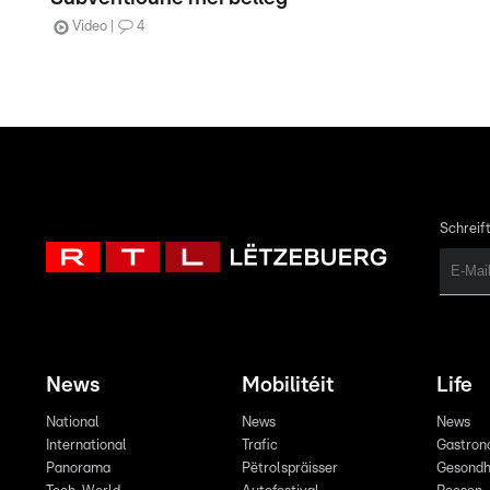
Video
4
Schreift
News
Mobilitéit
Life
National
News
News
International
Trafic
Gastron
Panorama
Pëtrolspräisser
Gesondh