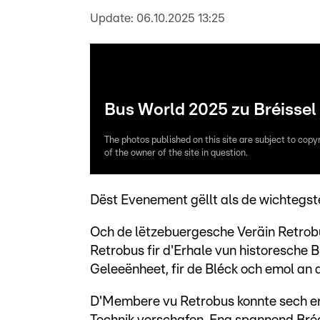
Update:
06.10.2025 13:25
Bus World 2025 zu Bréissel 
The photos published on this site are subject to copy
of the owner of the site in question.
Dëst Evenement gëllt als de wichtegst
Och de lëtzebuergesche Veräin Retrob
Retrobus fir d'Erhale vun historesche B
Geleeënheet, fir de Bléck och emol an d
D'Membere vu Retrobus konnte sech en