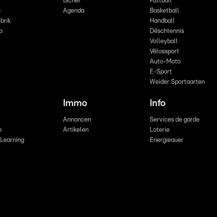
Bicher
Futtball
n
Agenda
Basketball
brik
Handball
p
Dëschtennis
Volleyball
Vëlossport
Auto-Moto
E-Sport
Weider Sportaarten
Immo
Info
Annoncen
Services de garde
b
Artikelen
Loterie
 Learning
Energieauer