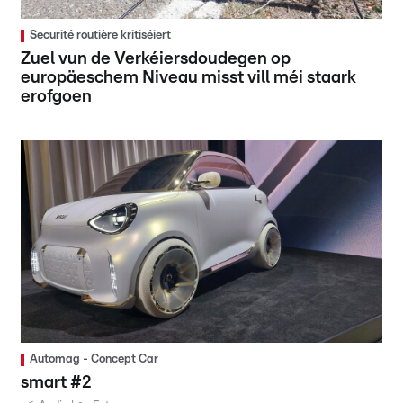
Securité routière kritiséiert
Zuel vun de Verkéiersdoudegen op
europäeschem Niveau misst vill méi staark
erofgoen
Automag - Concept Car
smart #2