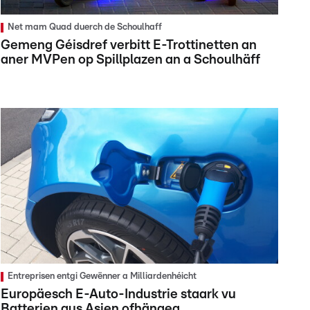
Net mam Quad duerch de Schoulhaff
Gemeng Géisdref verbitt E-Trottinetten an
aner MVPen op Spillplazen an a Schoulhäff
Entreprisen entgi Gewënner a Milliardenhéicht
Europäesch E-Auto-Industrie staark vu
Batterien aus Asien ofhängeg