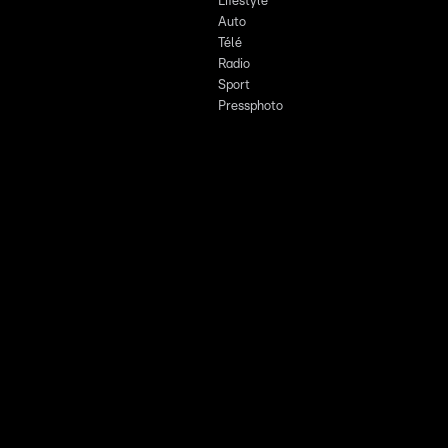
Lifestyle
Auto
Télé
Radio
Sport
Pressphoto