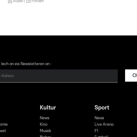
Audio
Fotoen
 Iech an eis Newsletteren an :
O
Kultur
Sport
News
News
omie
Kino
Live Arena
eet
Musek
F1