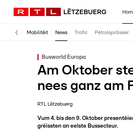
Hom
Mobilitéit
News
Trafic
Pëtrolspräisser
Busworld Europa
Am Oktober ste
nees ganz am 
RTL Lëtzebuerg
Vum 4. bis den 9. Oktober presentéie
gréissten an eelste Bussecteur.