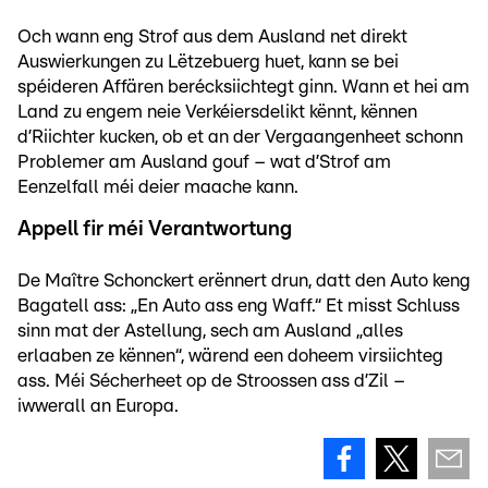
Och wann eng Strof aus dem Ausland net direkt
Auswierkungen zu Lëtzebuerg huet, kann se bei
spéideren Affären berécksiichtegt ginn. Wann et hei am
Land zu engem neie Verkéiersdelikt kënnt, kënnen
d’Riichter kucken, ob et an der Vergaangenheet schonn
Problemer am Ausland gouf – wat d’Strof am
Eenzelfall méi deier maache kann.
Appell fir méi Verantwortung
De Maître Schonckert erënnert drun, datt den Auto keng
Bagatell ass: „En Auto ass eng Waff.“ Et misst Schluss
sinn mat der Astellung, sech am Ausland „alles
erlaaben ze kënnen“, wärend een doheem virsiichteg
ass. Méi Sécherheet op de Stroossen ass d’Zil –
iwwerall an Europa.