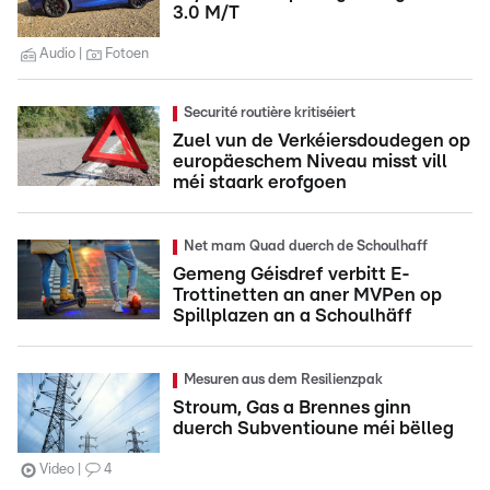
3.0 M/T
Audio
Fotoen
Securité routière kritiséiert
Zuel vun de Verkéiersdoudegen op
europäeschem Niveau misst vill
méi staark erofgoen
Net mam Quad duerch de Schoulhaff
Gemeng Géisdref verbitt E-
Trottinetten an aner MVPen op
Spillplazen an a Schoulhäff
Mesuren aus dem Resilienzpak
Stroum, Gas a Brennes ginn
duerch Subventioune méi bëlleg
Video
4