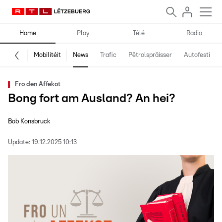
Home
Play
Télé
Radio
Mobilitéit
News
Trafic
Pëtrolspräisser
Autofestival
Fro den Affekot
Bong fort am Ausland? An hei?
Bob Konsbruck
Update:
19.12.2025 10:13