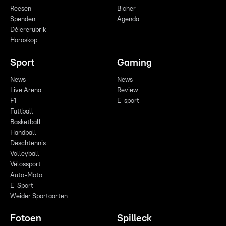
Reesen
Bicher
Spenden
Agenda
Déiererubrik
Horoskop
Sport
Gaming
News
News
Live Arena
Review
F1
E-sport
Futtball
Basketball
Handball
Dëschtennis
Volleyball
Vëlossport
Auto-Moto
E-Sport
Weider Sportaarten
Fotoen
Spilleck