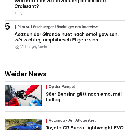
Wou kritt een zu Lëtzebuerg de beschte
Croissant?
9
Pilot vu Lëtzebuerger Läschfliger am Interview
Asaz an der Gironde huet nach emol gewisen,
wéi wichteg amphibesch Fligere sinn
Video
Audio
Weider News
Op der Pompel
98er Bensinn gëtt nach emol méi
bëlleg
Automag - Am Alldagstest
Toyota GR Supra Lightweight EVO