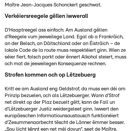
Maître Jean-Jacques Schonckert geschwat.
Verkéiersreegele gëllen iwwerall
D’Haaptreegel ass einfach: Am Ausland gëllen
d’Reegele vum jeeweilege Land. Egal ob a Frankräich,
an der Belsch, an Däitschland oder an Éisträich – de
lokale Code de la route muss respektéiert ginn. Wien ze
séier fiert, falsch parkt oder ënnert Alkohol steiert, muss
och mat de jeeweilegen Konsequenze rechnen.
Strofen kommen och op Lëtzebuerg
Kritt ee am Ausland eng Geldstrof, da muss een déi am
Prinzip bezuelen, och als Lëtzebuerger. Wann d’Strof
net direkt op der Plaz bezuelt gëtt, kann de Fall un
d’Lëtzebuerger Justiz weidergeleet ginn. Iwwert den
europäeschen Informatiounsaustausch funktionéiert
d’Zesummenaarbecht tëscht de Länner ëmmer besser.
„Sou liicht kënnt een net méi dovun“, seet de Maître.