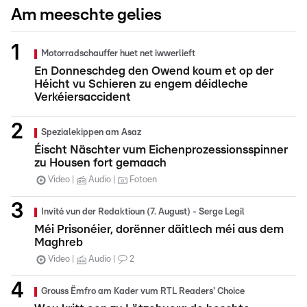
Am meeschte gelies
Motorradschauffer huet net iwwerlieft
En Donneschdeg den Owend koum et op der
Héicht vu Schieren zu engem déidleche
Verkéiersaccident
Spezialekippen am Asaz
Éischt Näschter vum Eichenprozessionsspinner
zu Housen fort gemaach
Video
Audio
Fotoen
Invité vun der Redaktioun (7. August) - Serge Legil
Méi Prisonéier, dorënner däitlech méi aus dem
Maghreb
Video
Audio
2
Grouss Ëmfro am Kader vum RTL Readers' Choice