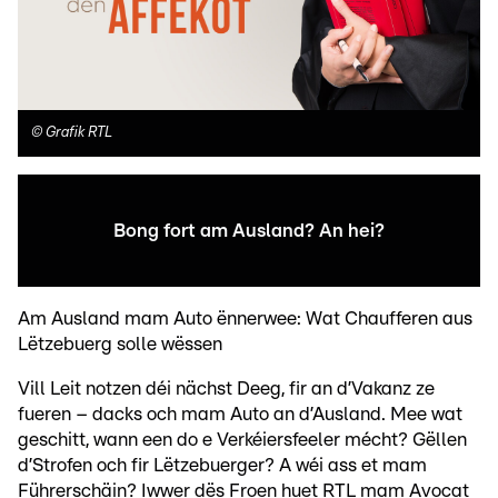
©
Grafik RTL
Bong fort am Ausland? An hei?
Am Ausland mam Auto ënnerwee: Wat Chaufferen aus
Lëtzebuerg solle wëssen
Vill Leit notzen déi nächst Deeg, fir an d’Vakanz ze
fueren – dacks och mam Auto an d’Ausland. Mee wat
geschitt, wann een do e Verkéiersfeeler mécht? Gëllen
d’Strofen och fir Lëtzebuerger? A wéi ass et mam
Führerschäin? Iwwer dës Froen huet RTL mam Avocat