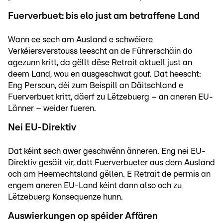
Fuerverbuet: bis elo just am betraffene Land
Wann ee sech am Ausland e schwéiere
Verkéiersverstouss leescht an de Führerschäin do
agezunn kritt, da gëllt dëse Retrait aktuell just an
deem Land, wou en ausgeschwat gouf. Dat heescht:
Eng Persoun, déi zum Beispill an Däitschland e
Fuerverbuet kritt, däerf zu Lëtzebuerg – an aneren EU-
Länner – weider fueren.
Nei EU-Direktiv
Dat kéint sech awer geschwënn änneren. Eng nei EU-
Direktiv gesäit vir, datt Fuerverbueter aus dem Ausland
och am Heemechtsland gëllen. E Retrait de permis an
engem aneren EU-Land kéint dann also och zu
Lëtzebuerg Konsequenze hunn.
Auswierkungen op spéider Affären