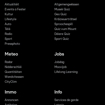
Aktualitéit
Allgemengwëssen
Events a Fester
Musek Quiz
Kultur
Geo Quiz
Lifestyle
Kräizwuerträtsel
Auto
Sproochespill
Télé
Quiz vum Mount
Radio
Déiere Quiz
Sport
Sport Quiz
Pressphoto
Meteo
Jobs
Radar
Jobdag
Nidderschléi
Moovijob
Quantitéiten
Lifelong Learning
Wandvitessen
CityClim
Immo
Info
Annoncen
Services de garde