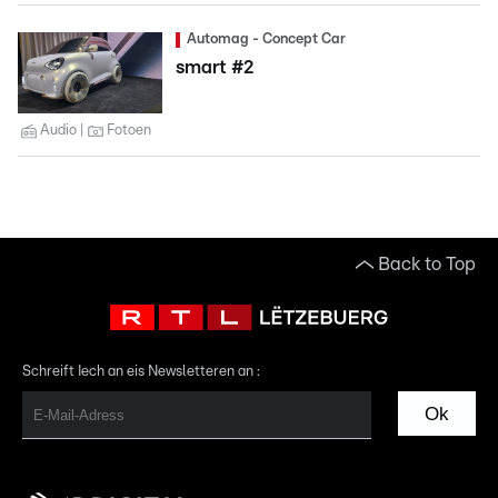
Automag - Concept Car
smart #2
Audio
Fotoen
Back to Top
Schreift Iech an eis Newsletteren an :
Ok