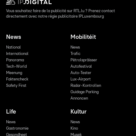
Vous souhaitez faire de la publicité sur RTL.lu ? Prenez contact
directement avec notre régie publicitaire IPLuxembourg
News
Mobilitéit
National
News
International
Trafic
Panorama
Pëtrolspräisser
Tech-World
Autofestival
Meenung
Auto-Tester
Faktencheck
Lux-Airport
Safety First
Radar-Kontrollen
Guidage Parking
Annoncen
Life
Kultur
News
News
Gastronomie
Kino
Gesondheet
Musek