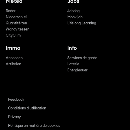
Meteo
Jobs
Radar
Jobdag
Nidderschléi
Moovijob
Quantitéiten
Lifelong Learning
Wandvitessen
CityClim
Immo
Info
Annoncen
Services de garde
Artikelen
Loterie
Energieauer
Feedback
Conditions d'utilisation
Privacy
Politique en matière de cookies