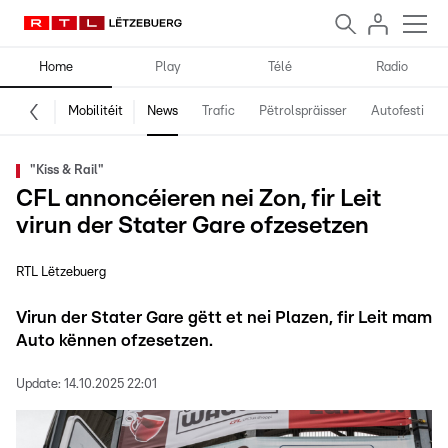
Home
Play
Télé
Radio
Mobilitéit
News
Trafic
Pëtrolspräisser
Autofestival
"Kiss & Rail"
CFL annoncéieren nei Zon, fir Leit
virun der Stater Gare ofzesetzen
RTL Lëtzebuerg
Virun der Stater Gare gëtt et nei Plazen, fir Leit mam
Auto kënnen ofzesetzen.
Update:
14.10.2025 22:01