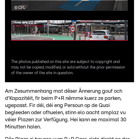
©
CFL
©
C
The photos published on this site are subject to copyright and
may not be copied, modified, or sold without the prior permission
of the owner of the site in question.
Am Zesummenhang mat dëser Ännerung gouf och
d'Kapazitéit, fir beim P+R nëmme kuerz ze parken,
ugepasst. Fir déi, déi eng Persoun op de Quai
begleeden oder ofhuelen, stinn elo aacht amplaz vu
véier Plazen zur Verfügung. Hei kann ee maximal 30
Minutten halen.