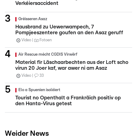
Verkéiersaccident
Gréisseren Asaz
Hausbrand zu Uewerwampech, 7
Pompjeeszentere goufen an den Asaz geruff
Video
Fotoen
Air Rescue mécht CGDIS Virwërf
Material fir Läschaarbechten aus der Loft scho
virun 20 Joer kaf, war awer ni am Asaz
Video
33
Elo a Spuenien isoléiert
Tourist no Openthalt a Frankräich positiv op
den Hanta-Virus getest
Weider News