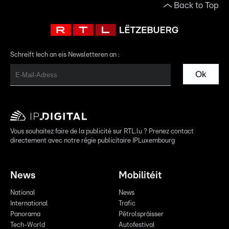
Back to Top
Schreift Iech an eis Newsletteren an :
Ok
Vous souhaitez faire de la publicité sur RTL.lu ? Prenez contact
directement avec notre régie publicitaire IPLuxembourg
News
Mobilitéit
National
News
International
Trafic
Panorama
Pëtrolspräisser
Tech-World
Autofestival