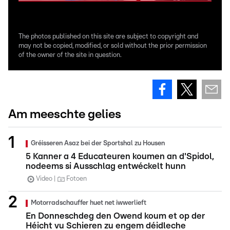
The photos published on this site are subject to copyright and
may not be copied, modified, or sold without the prior permission
of the owner of the site in question.
Am meeschte gelies
Gréisseren Asaz bei der Sportshal zu Housen
5 Kanner a 4 Educateuren koumen an d'Spidol,
nodeems si Ausschlag entwéckelt hunn
Video
Fotoen
Motorradschauffer huet net iwwerlieft
En Donneschdeg den Owend koum et op der
Héicht vu Schieren zu engem déidleche