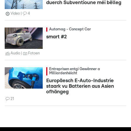
duerch Subventioune méi bëlleg
Video
4
Automag - Concept Car
smart #2
Audio
Fotoen
Entreprisen entgi Gewënner a
Milliardenhéicht
Europäesch E-Auto-Industrie
staark vu Batterien aus Asien
ofhängeg
21