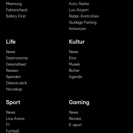
Meenung
Auto-Tester
Faktencheck
Lux-Airport
Safety First
Radar-Kontrollen
Guidage Parking
Annoncen
Life
Kultur
News
News
Gastronomie
Kino
Gesondheet
Musek
Reesen
Bicher
Spenden
Agenda
Déiererubrik
Horoskop
Sport
Gaming
News
News
Live Arena
Review
F1
E-sport
Futtball