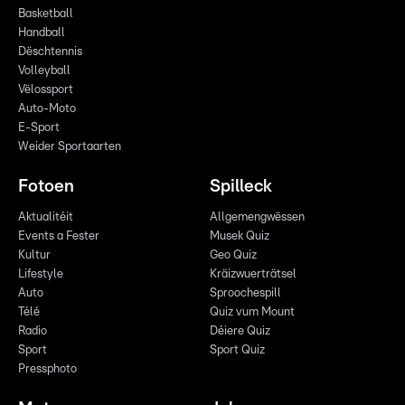
Basketball
Handball
Dëschtennis
Volleyball
Vëlossport
Auto-Moto
E-Sport
Weider Sportaarten
Fotoen
Spilleck
Aktualitéit
Allgemengwëssen
Events a Fester
Musek Quiz
Kultur
Geo Quiz
Lifestyle
Kräizwuerträtsel
Auto
Sproochespill
Télé
Quiz vum Mount
Radio
Déiere Quiz
Sport
Sport Quiz
Pressphoto