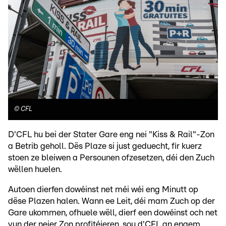
©
CFL
D'CFL hu bei der Stater Gare eng nei "Kiss & Rail"-Zon
a Betrib geholl. Dës Plaze si just geduecht, fir kuerz
stoen ze bleiwen a Persounen ofzesetzen, déi den Zuch
wëllen huelen.
Autoen dierfen dowéinst net méi wéi eng Minutt op
dëse Plazen halen. Wann ee Leit, déi mam Zuch op der
Gare ukommen, ofhuele wëll, dierf een dowéinst och net
vun der neier Zon profitéieren, sou d'CFL an engem