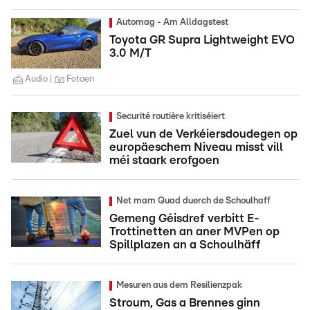
Automag - Am Alldagstest
Toyota GR Supra Lightweight EVO
3.0 M/T
Audio
Fotoen
Securité routière kritiséiert
Zuel vun de Verkéiersdoudegen op
europäeschem Niveau misst vill
méi staark erofgoen
Net mam Quad duerch de Schoulhaff
Gemeng Géisdref verbitt E-
Trottinetten an aner MVPen op
Spillplazen an a Schoulhäff
Mesuren aus dem Resilienzpak
Stroum, Gas a Brennes ginn