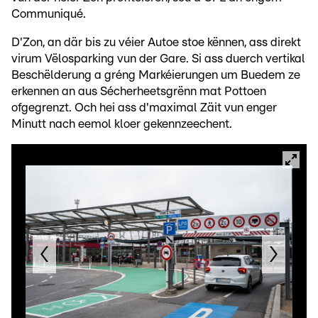
Communiqué.
D'Zon, an där bis zu véier Autoe stoe kënnen, ass direkt
virum Vëlosparking vun der Gare. Si ass duerch vertikal
Beschëlderung a gréng Markéierungen um Buedem ze
erkennen an aus Sécherheetsgrënn mat Pottoen
ofgegrenzt. Och hei ass d'maximal Zäit vun enger
Minutt nach eemol kloer gekennzeechent.