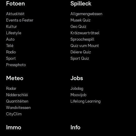
Fotoen
Spilleck
Aktualitéit
Allgemengwëssen
Events a Fester
Musek Quiz
Kultur
Geo Quiz
Lifestyle
Kräizwuerträtsel
Auto
Sproochespill
Télé
Quiz vum Mount
Radio
Déiere Quiz
Sport
Sport Quiz
Pressphoto
Meteo
Jobs
Radar
Jobdag
Nidderschléi
Moovijob
Quantitéiten
Lifelong Learning
Wandvitessen
CityClim
Immo
Info