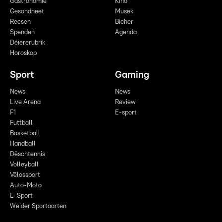
Gastronomie
Kino
Gesondheet
Musek
Reesen
Bicher
Spenden
Agenda
Déiererubrik
Horoskop
Sport
Gaming
News
News
Live Arena
Review
F1
E-sport
Futtball
Basketball
Handball
Dëschtennis
Volleyball
Vëlossport
Auto-Moto
E-Sport
Weider Sportaarten