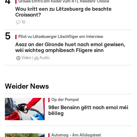
Grouss Ëmfro am Kader vum RTL Readers' Choice
Wou kritt een zu Lëtzebuerg de beschte
Croissant?
10
Pilot vu Lëtzebuerger Läschfliger am Interview
Asaz an der Gironde huet nach emol gewisen,
wéi wichteg amphibesch Fligere sinn
Video
Audio
Weider News
Op der Pompel
98er Bensinn gëtt nach emol méi
bëlleg
Automag - Am Alldagstest