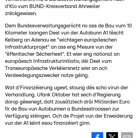
d'Klo vum BUND-Kreisverband Ahrweiler
zréckgewisen.
Dem Bundesverwaltungsgeriicht no ass de Bau vum 10
Kilometer laangen Deel vun der Autobunn A1 tëscht
Kelberg an Adenau ee "wichtegen europäeschen
Infrastrukturprojet" an ass eng Mesure vun der
"ëffentlecher Sécherheet". Et wier eng national an
europäesch Infrastrukturinitiativ, déi Deel vum
Transeuropäesche Verkéiersnetz wier an och
Verdeedegungszwecker notze géing.
Wat d'Finanzéierung ugeet, stoung dës scho virun der
Verhandlung. Ufank Oktober hat sech d'Regierung
dorop gëeenegt, datt zousätzlech dräi Milliarden Euro
fir de Bau vun Autobunnen a Bundesstroossen zur
Verfügung stéingen. Och de Projet vun der Erweiderung
vun der A1 kéint esou finanzéiert ginn.