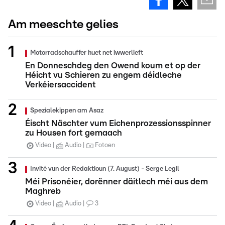
Am meeschte gelies
Motorradschauffer huet net iwwerlieft
En Donneschdeg den Owend koum et op der
Héicht vu Schieren zu engem déidleche
Verkéiersaccident
Spezialekippen am Asaz
Éischt Näschter vum Eichenprozessionsspinner
zu Housen fort gemaach
Video
Audio
Fotoen
Invité vun der Redaktioun (7. August) - Serge Legil
Méi Prisonéier, dorënner däitlech méi aus dem
Maghreb
Video
Audio
3