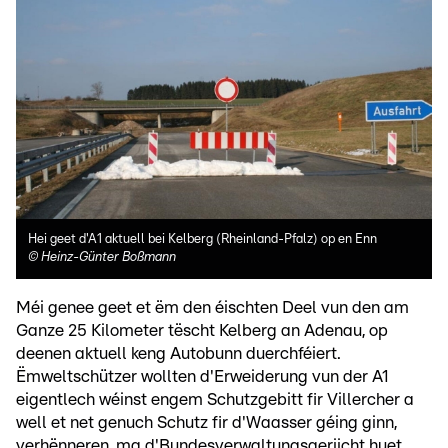
Hei geet d'A1 aktuell bei Kelberg (Rheinland-Pfalz) op en Enn
©
Heinz-Günter Boßmann
Méi genee geet et ëm den éischten Deel vun den am
Ganze 25 Kilometer tëscht Kelberg an Adenau, op
deenen aktuell keng Autobunn duerchféiert.
Ëmweltschützer wollten d'Erweiderung vun der A1
eigentlech wéinst engem Schutzgebitt fir Villercher a
well et net genuch Schutz fir d'Waasser géing ginn,
verhënneren, ma d'Bundesverwaltungsgeriicht huet