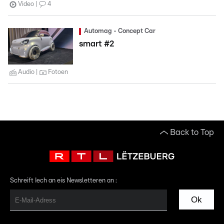
Video
4
Automag - Concept Car
smart #2
Audio
Fotoen
Back to Top
Schreift Iech an eis Newsletteren an :
Ok