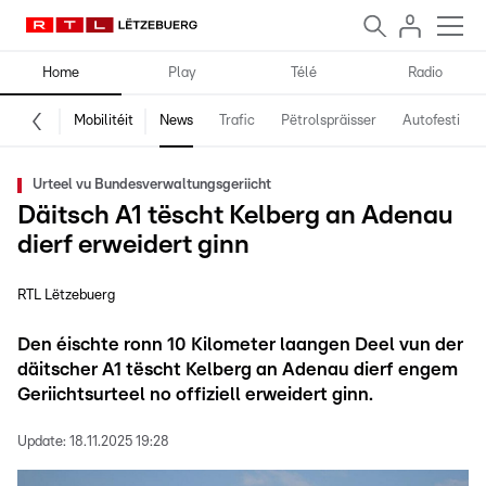
Home
Play
Télé
Radio
Mobilitéit
News
Trafic
Pëtrolspräisser
Autofestival
Urteel vu Bundesverwaltungsgeriicht
Däitsch A1 tëscht Kelberg an Adenau
dierf erweidert ginn
RTL Lëtzebuerg
Den éischte ronn 10 Kilometer laangen Deel vun der
däitscher A1 tëscht Kelberg an Adenau dierf engem
Geriichtsurteel no offiziell erweidert ginn.
Update:
18.11.2025 19:28