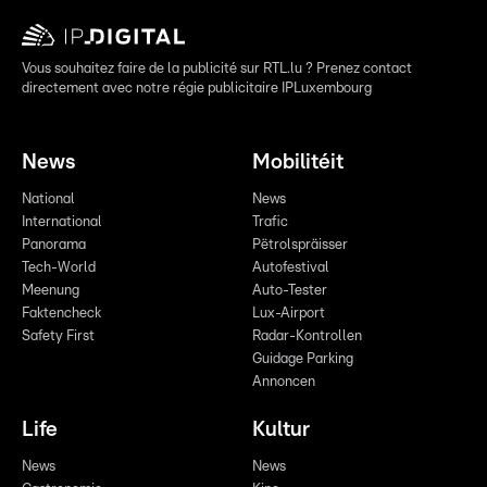
Vous souhaitez faire de la publicité sur RTL.lu ? Prenez contact
directement avec notre régie publicitaire IPLuxembourg
News
Mobilitéit
National
News
International
Trafic
Panorama
Pëtrolspräisser
Tech-World
Autofestival
Meenung
Auto-Tester
Faktencheck
Lux-Airport
Safety First
Radar-Kontrollen
Guidage Parking
Annoncen
Life
Kultur
News
News