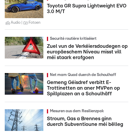
Toyota GR Supra Lightweight EVO
3.0 M/T
Audio
Fotoen
Securité routière kritiséiert
Zuel vun de Verkéiersdoudegen op
europäeschem Niveau misst vill
méi staark erofgoen
Net mam Quad duerch de Schoulhaff
Gemeng Géisdref verbitt E-
Trottinetten an aner MVPen op
Spillplazen an a Schoulhäff
Mesuren aus dem Resilienzpak
Stroum, Gas a Brennes ginn
duerch Subventioune méi bëlleg