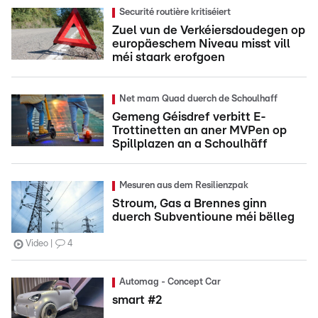
Securité routière kritiséiert
Zuel vun de Verkéiersdoudegen op
europäeschem Niveau misst vill
méi staark erofgoen
Net mam Quad duerch de Schoulhaff
Gemeng Géisdref verbitt E-
Trottinetten an aner MVPen op
Spillplazen an a Schoulhäff
Mesuren aus dem Resilienzpak
Stroum, Gas a Brennes ginn
duerch Subventioune méi bëlleg
Video
4
Automag - Concept Car
smart #2