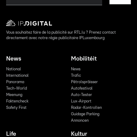
Vous souhaitez faire de la publicité sur RTL.lu ? Prenez contact
directement avec notre régie publicitaire IPLuxembourg
News
Mobilitéit
National
News
International
Trafic
Panorama
Pëtrolspräisser
Tech-World
Autofestival
Meenung
Auto-Tester
Faktencheck
Lux-Airport
Safety First
Radar-Kontrollen
Guidage Parking
Annoncen
Life
Kultur