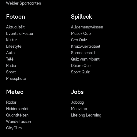
Weider Sportaarten
Fotoen
Spilleck
Aktualitéit
Allgemengwëssen
Events a Fester
Musek Quiz
Kultur
Geo Quiz
Lifestyle
Kräizwuerträtsel
Auto
Sproochespill
Télé
Quiz vum Mount
Radio
Déiere Quiz
Sport
Sport Quiz
Pressphoto
Meteo
Jobs
Radar
Jobdag
Nidderschléi
Moovijob
Quantitéiten
Lifelong Learning
Wandvitessen
CityClim