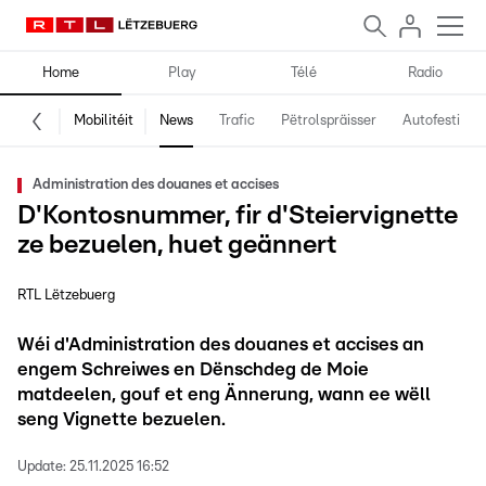
Home
Play
Télé
Radio
Mobilitéit
News
Trafic
Pëtrolspräisser
Autofestival
Administration des douanes et accises
D'Kontosnummer, fir d'Steiervignette
ze bezuelen, huet geännert
RTL Lëtzebuerg
Wéi d'Administration des douanes et accises an
engem Schreiwes en Dënschdeg de Moie
matdeelen, gouf et eng Ännerung, wann ee wëll
seng Vignette bezuelen.
Update:
25.11.2025 16:52