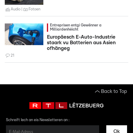
Audio
Fotoen
Entreprisen entgi Gewënner a
Milliardenhéicht
Europäesch E-Auto-Industrie
staark vu Batterien aus Asien
ofhängeg
21
Back to Top
Schreift Iech an eis Newsletteren an :
Ok