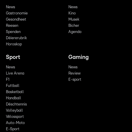
News
News
Gastronomie
Kino
Gesondheet
Musek
Reesen
Bicher
Spenden
Agenda
Déiererubrik
Horoskop
Sport
Gaming
News
News
Live Arena
Review
F1
E-sport
Futtball
Basketball
Handball
Dëschtennis
Volleyball
Vëlossport
Auto-Moto
E-Sport