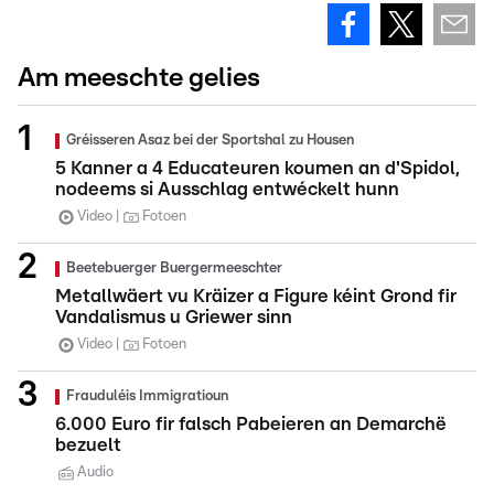
Am meeschte gelies
Gréisseren Asaz bei der Sportshal zu Housen
5 Kanner a 4 Educateuren koumen an d'Spidol,
nodeems si Ausschlag entwéckelt hunn
Video
Fotoen
Beetebuerger Buergermeeschter
Metallwäert vu Kräizer a Figure kéint Grond fir
Vandalismus u Griewer sinn
Video
Fotoen
Frauduléis Immigratioun
6.000 Euro fir falsch Pabeieren an Demarchë
bezuelt
Audio