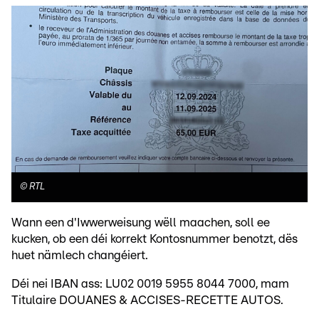
©
RTL
Wann een d'Iwwerweisung wëll maachen, soll ee
kucken, ob een déi korrekt Kontosnummer benotzt, dës
huet nämlech changéiert.
Déi nei IBAN ass: LU02 0019 5955 8044 7000, mam
Titulaire DOUANES & ACCISES-RECETTE AUTOS.