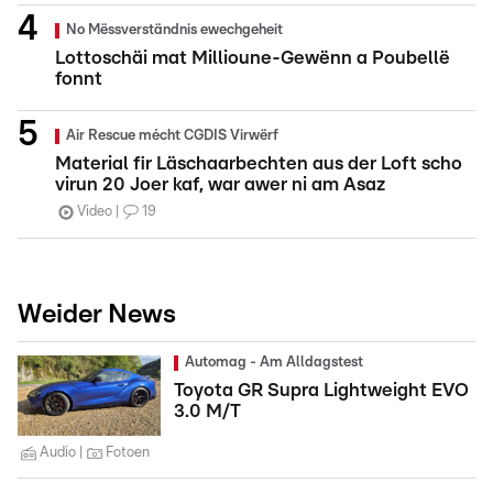
No Mëssverständnis ewechgeheit
Lottoschäi mat Millioune-Gewënn a Poubellë
fonnt
Air Rescue mécht CGDIS Virwërf
Material fir Läschaarbechten aus der Loft scho
virun 20 Joer kaf, war awer ni am Asaz
Video
19
Weider News
Automag - Am Alldagstest
Toyota GR Supra Lightweight EVO
3.0 M/T
Audio
Fotoen