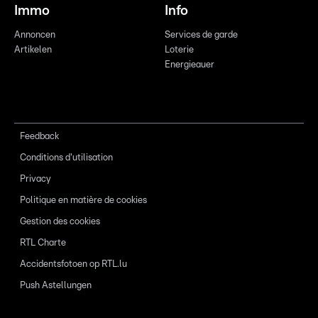
Immo
Info
Annoncen
Services de garde
Artikelen
Loterie
Energieauer
Feedback
Conditions d'utilisation
Privacy
Politique en matière de cookies
Gestion des cookies
RTL Charte
Accidentsfotoen op RTL.lu
Push Astellungen