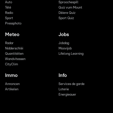
Auto
Sproochespill
Télé
Quiz vum Mount
Radio
Déiere Quiz
Sport
Sport Quiz
Pressphoto
Meteo
Jobs
Radar
Jobdag
Nidderschléi
Moovijob
Quantitéiten
Lifelong Learning
Wandvitessen
CityClim
Immo
Info
Annoncen
Services de garde
Artikelen
Loterie
Energieauer