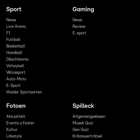
Sport
Gaming
News
News
Live Arena
Review
F1
E-sport
Futtball
Basketball
Handball
Dëschtennis
Volleyball
Vëlossport
Auto-Moto
E-Sport
Weider Sportaarten
Fotoen
Spilleck
Aktualitéit
Allgemengwëssen
Events a Fester
Musek Quiz
Kultur
Geo Quiz
Lifestyle
Kräizwuerträtsel