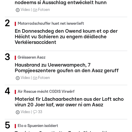
nodeems si Ausschlag entwéckelt hunn
Video
Fotoen
Motorradschauffer huet net iwwerlieft
En Donneschdeg den Owend koum et op der
Héicht vu Schieren zu engem déidleche
Verkéiersaccident
Gréisseren Asaz
Hausbrand zu Uewerwampech, 7
Pompjeeszentere goufen an den Asaz geruff
Video
Fotoen
Air Rescue mécht CGDIS Virwërf
Material fir Läschaarbechten aus der Loft scho
virun 20 Joer kaf, war awer ni am Asaz
Video
33
Elo a Spuenien isoléiert