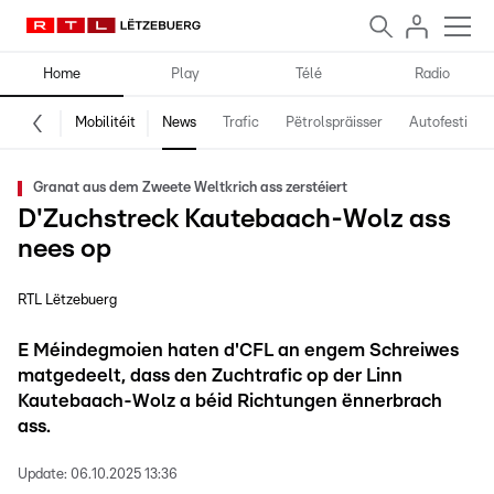
Home
Play
Télé
Radio
Mobilitéit
News
Trafic
Pëtrolspräisser
Autofestival
Granat aus dem Zweete Weltkrich ass zerstéiert
D'Zuchstreck Kautebaach-Wolz ass
nees op
RTL Lëtzebuerg
E Méindegmoien haten d'CFL an engem Schreiwes
matgedeelt, dass den Zuchtrafic op der Linn
Kautebaach-Wolz a béid Richtungen ënnerbrach
ass.
Update:
06.10.2025 13:36