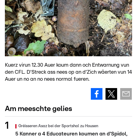
Kuerz virun 12.30 Auer koum dann och Entwarnung vun
den CFL. D'Streck ass nees op an d'Zich wäerten vun 14
Auer un no an no nees normal fueren.
Am meeschte gelies
Gréisseren Asaz bei der Sportshal zu Housen
5 Kanner a 4 Educateuren koumen an d'Spidol,