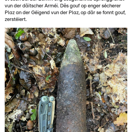
vun der däitscher Arméi. Dës gouf op enger sécherer
Plaz an der Géigend vun der Plaz, op där se fonnt gouf,
zerstéiert.