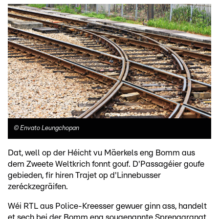
©
Envato Leungchopan
Dat, well op der Héicht vu Mäerkels eng Bomm aus
dem Zweete Weltkrich fonnt gouf. D'Passagéier goufe
gebieden, fir hiren Trajet op d'Linnebusser
zeréckzegräifen.
Wéi RTL aus Police-Kreesser gewuer ginn ass, handelt
et sech bei der Bomm eng sougenannte Sprenggranat