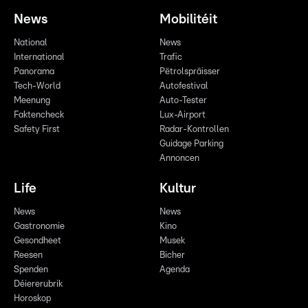
News
Mobilitéit
National
News
International
Trafic
Panorama
Pëtrolspräisser
Tech-World
Autofestival
Meenung
Auto-Tester
Faktencheck
Lux-Airport
Safety First
Radar-Kontrollen
Guidage Parking
Annoncen
Life
Kultur
News
News
Gastronomie
Kino
Gesondheet
Musek
Reesen
Bicher
Spenden
Agenda
Déiererubrik
Horoskop