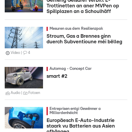
Gemeng Géisdref verbitt E-
Trottinetten an aner MVPen op
Spillplazen an a Schoulhäff
Mesuren aus dem Resilienzpak
Stroum, Gas a Brennes ginn
duerch Subventioune méi bëlleg
Video
4
Automag - Concept Car
smart #2
Audio
Fotoen
Entreprisen entgi Gewënner a
Milliardenhéicht
Europäesch E-Auto-Industrie
staark vu Batterien aus Asien
ofhängeg