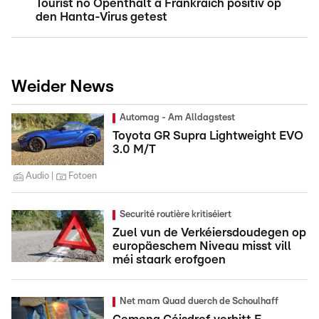
Tourist no Openthalt a Frankräich positiv op
den Hanta-Virus getest
Weider News
Automag - Am Alldagstest
Toyota GR Supra Lightweight EVO
3.0 M/T
Audio
Fotoen
Securité routière kritiséiert
Zuel vun de Verkéiersdoudegen op
europäeschem Niveau misst vill
méi staark erofgoen
Net mam Quad duerch de Schoulhaff