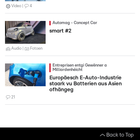
Video
4
Automag - Concept Car
smart #2
Audio
Fotoen
Entreprisen entgi Gewënner a
Milliardenhéicht
Europäesch E-Auto-Industrie
staark vu Batterien aus Asien
ofhängeg
21
Back to Top