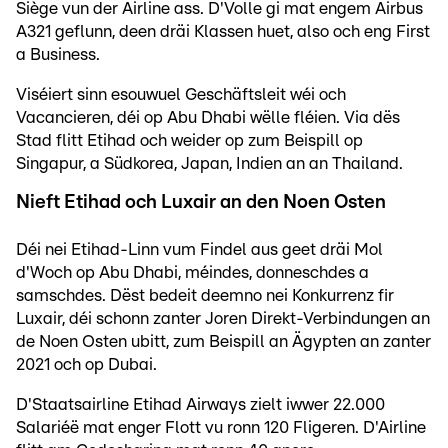
Siège vun der Airline ass. D'Volle gi mat engem Airbus
A321 geflunn, deen dräi Klassen huet, also och eng First
a Business.
Viséiert sinn esouwuel Geschäftsleit wéi och
Vacancieren, déi op Abu Dhabi wëlle fléien. Via dës
Stad flitt Etihad och weider op zum Beispill op
Singapur, a Südkorea, Japan, Indien an an Thailand.
Nieft Etihad och Luxair an den Noen Osten
Déi nei Etihad-Linn vum Findel aus geet dräi Mol
d'Woch op Abu Dhabi, méindes, donneschdes a
samschdes. Dëst bedeit deemno nei Konkurrenz fir
Luxair, déi schonn zanter Joren Direkt-Verbindungen an
de Noen Osten ubitt, zum Beispill an Ägypten an zanter
2021 och op Dubai.
D'Staatsairline Etihad Airways zielt iwwer 22.000
Salariéë mat enger Flott vu ronn 120 Fligeren. D'Airline