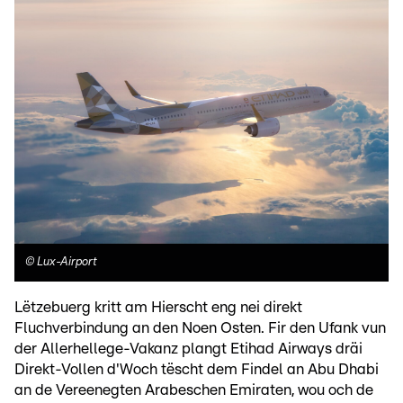
©
Lux-Airport
Lëtzebuerg kritt am Hierscht eng nei direkt
Fluchverbindung an den Noen Osten. Fir den Ufank vun
der Allerhellege-Vakanz plangt Etihad Airways dräi
Direkt-Vollen d'Woch tëscht dem Findel an Abu Dhabi
an de Vereenegten Arabeschen Emiraten, wou och de