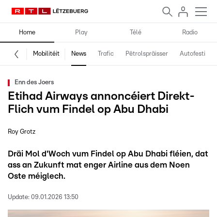
Home
Play
Télé
Radio
Mobilitéit
News
Trafic
Pëtrolspräisser
Autofestival
Enn des Joers
Etihad Airways annoncéiert Direkt-
Flich vum Findel op Abu Dhabi
Roy Grotz
Dräi Mol d'Woch vum Findel op Abu Dhabi fléien, dat
ass an Zukunft mat enger Airline aus dem Noen
Oste méiglech.
Update:
09.01.2026 13:50