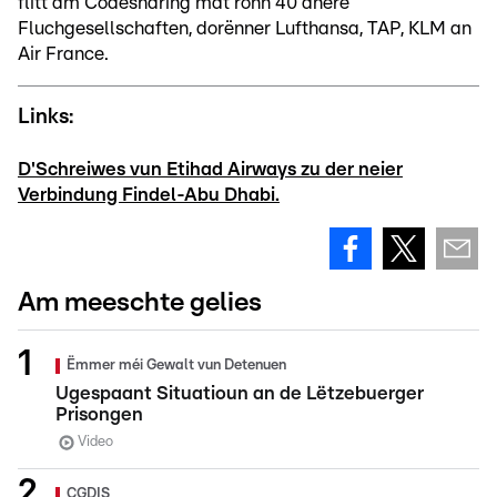
flitt am Codesharing mat ronn 40 anere
Fluchgesellschaften, dorënner Lufthansa, TAP, KLM an
Air France.
Links:
D'Schreiwes vun Etihad Airways zu der neier
Verbindung Findel-Abu Dhabi.
Am meeschte gelies
Ëmmer méi Gewalt vun Detenuen
Ugespaant Situatioun an de Lëtzebuerger
Prisongen
Video
CGDIS