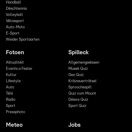
Handball
Dëschtennis
Volleyball
Vëlossport
Auto-Moto
E-Sport
Weider Sportaarten
Fotoen
Spilleck
Aktualitéit
Allgemengwëssen
Events a Fester
Musek Quiz
Kultur
Geo Quiz
Lifestyle
Kräizwuerträtsel
Auto
Sproochespill
Télé
Quiz vum Mount
Radio
Déiere Quiz
Sport
Sport Quiz
Pressphoto
Meteo
Jobs