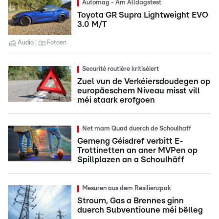
Automag - Am Alldagstest
Toyota GR Supra Lightweight EVO
3.0 M/T
Audio
Fotoen
Securité routière kritiséiert
Zuel vun de Verkéiersdoudegen op
europäeschem Niveau misst vill
méi staark erofgoen
Net mam Quad duerch de Schoulhaff
Gemeng Géisdref verbitt E-
Trottinetten an aner MVPen op
Spillplazen an a Schoulhäff
Mesuren aus dem Resilienzpak
Stroum, Gas a Brennes ginn
duerch Subventioune méi bëlleg