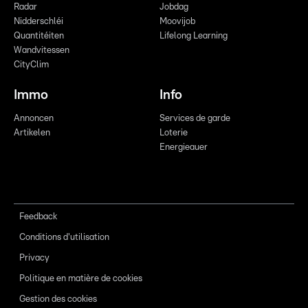
Radar
Jobdag
Nidderschléi
Moovijob
Quantitéiten
Lifelong Learning
Wandvitessen
CityClim
Immo
Info
Annoncen
Services de garde
Artikelen
Loterie
Energieauer
Feedback
Conditions d'utilisation
Privacy
Politique en matière de cookies
Gestion des cookies