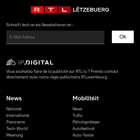
Schreift Iech an eis Newsletteren an :
Ok
Vous souhaitez faire de la publicité sur RTL.lu ? Prenez contact
directement avec notre régie publicitaire IPLuxembourg
News
Mobilitéit
National
News
International
Trafic
Panorama
Pëtrolspräisser
Tech-World
Autofestival
Meenung
Auto-Tester