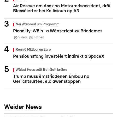
Air Rescue am Asaz no Motorradsaccident, dräi
Blesséierter bei Kollisioun op A3
Nei Wäiprouf um Programm
Picadilly: Wäin- a Wënzerfest zu Briedemes
Video
Fotoen
Ronn 6 Milliounen Euro
Pensiounsfong investéiert indirekt a SpaceX
Wäisst Haus sollt Bal-Sall kréien
Trump muss ëmstriddenen Ëmbau no
Geriichtsurteel elo awer stoppen
Weider News