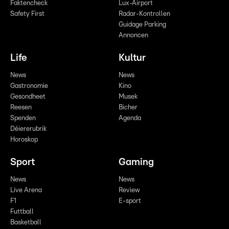
Faktencheck
Lux-Airport
Safety First
Radar-Kontrollen
Guidage Parking
Annoncen
Life
Kultur
News
News
Gastronomie
Kino
Gesondheet
Musek
Reesen
Bicher
Spenden
Agenda
Déiererubrik
Horoskop
Sport
Gaming
News
News
Live Arena
Review
F1
E-sport
Futtball
Basketball