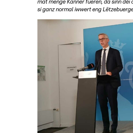
mat menge Kanner fueren, da sinn déi 
si ganz normal iwwert eng Lëtzebuerge