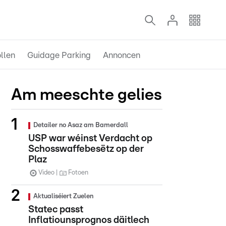
llen
Guidage Parking
Annoncen
Am meeschte gelies
Detailer no Asaz am Bamerdall
USP war wéinst Verdacht op
Schosswaffebesëtz op der
Plaz
Video
Fotoen
Aktualiséiert Zuelen
Statec passt
Inflatiounsprognos däitlech