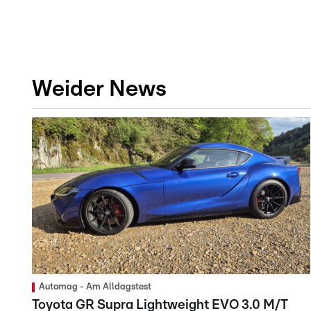
Weider News
Automag - Am Alldagstest
Toyota GR Supra Lightweight EVO 3.0 M/T