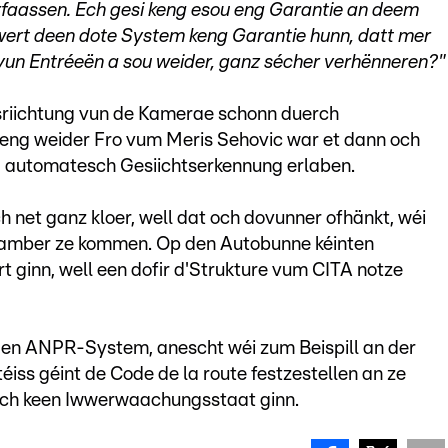
erfaassen. Ech gesi keng esou eng Garantie an deem
wwert deen dote System keng Garantie hunn, datt mer
 vun Entréeën a sou weider, ganz sécher verhënneren?"
riichtung vun de Kamerae schonn duerch
eng weider Fro vum Meris Sehovic war et dann och
g automatesch Gesiichtserkennung erlaben.
h net ganz kloer, well dat och dovunner ofhänkt, wéi
Chamber ze kommen. Op den Autobunne kéinten
ert ginn, well een dofir d'Strukture vum CITA notze
 den ANPR-System, anescht wéi zum Beispill an der
téiss géint de Code de la route festzestellen an ze
lech keen Iwwerwaachungsstaat ginn.