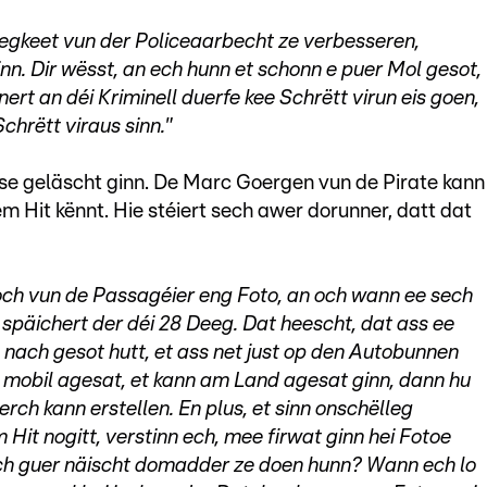
fäegkeet vun der Policeaarbecht ze verbesseren,
n. Dir wësst, an ech hunn et schonn e puer Mol gesot,
rt an déi Kriminell duerfe kee Schrëtt virun eis goen,
hrëtt viraus sinn."
se geläscht ginn. De Marc Goergen vun de Pirate kann
m Hit kënnt. Hie stéiert sech awer dorunner, datt dat
och vun de Passagéier eng Foto, an och wann ee sech
späichert der déi 28 Deeg. Dat heescht, dat ass ee
 nach gesot hutt, et ass net just op den Autobunnen
mobil agesat, et kann am Land agesat ginn, dann hu
rch kann erstellen. En plus, et sinn onschëlleg
 Hit nogitt, verstinn ech, mee firwat ginn hei Fotoe
sech guer näischt domadder ze doen hunn? Wann ech lo