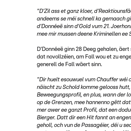
"D'Zil ass et ganz kloer, d'Reaktiouns
andeems se méi schnell ka gemaach gin
d'Donnéeë sinn d'Gold vum 21. Joerhonne
mee mir mussen deene Kriminellen ee Sc
D'Donnéeë ginn 28 Deeg gehalen, äert 
dat novollzéien, am Fall wou et zu enge
generell de Fall wäert sinn.
"Dir huelt esouwuel vum Chauffer wéi 
näischt zu Schold komme gelooss hutt, 
Beweegungsprofil, en plus, wann der lo
op de Grenzen, mee hannenno gëtt dat 
mer awer ee ganzt Profil, dat een dodue
Bierger. Datt dir een Hit fannt an engem
geholl, och vun de Passagéier, déi u 