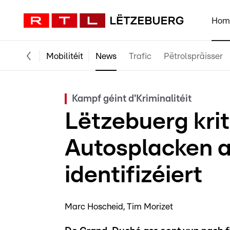
Hom
Mobilitéit
News
Trafic
Pëtrolspräisser
Kampf géint d'Kriminalitéit
Lëtzebuerg kri
Autosplacken 
identifizéiert
Marc Hoscheid
Tim Morizet