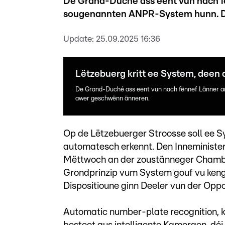
De Grand-Duché ass eent vun nach fë
sougenannten ANPR-System hunn. Da
Update:
25.09.2025 16:36
Lëtzebuerg kritt ee System, deen 
De Grand-Duché ass eent vun nach fënnef Länner a
awer geschwënn änneren.
Op de Lëtzebuerger Stroosse soll ee Sy
automatesch erkennt. Den Inneminister
Mëttwoch an der zoustänneger Chamber
Grondprinzip vum System gouf vu kenge
Dispositioune ginn Deeler vun der Oppo
Automatic number-plate recognition, 