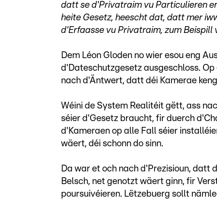
datt se d'Privatraim vu Particulieren 
heite Gesetz, heescht dat, datt mer i
d'Erfaasse vu Privatraim, zum Beispill
Dem Léon Gloden no wier esou eng Aus
d'Dateschutzgesetz ausgeschloss. Op 
nach d'Äntwert, datt déi Kamerae ken
Wéini de System Realitéit gëtt, ass nac
séier d'Gesetz braucht, fir duerch d'
d'Kameraen op alle Fall séier installéi
wäert, déi schonn do sinn.
Da war et och nach d'Prezisioun, datt
Belsch, net genotzt wäert ginn, fir Vers
poursuivéieren. Lëtzebuerg sollt näm