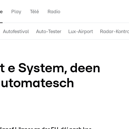
e
Play
Télé
Radio
Autofestival
Auto-Tester
Lux-Airport
Radar-Kontro
tt e System, deen
automatesch