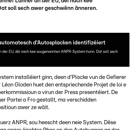
nnef Länner an der EU, déi nach kee
t soll sech awer geschwënn änneren.
automatesch d'Autosplacken identifizéiert
n der EU, déi nach kee sougenannten ANPR-System hunn. Dat soll sech
stem installéiert ginn, deen d'Placke vun de Gefierer
 Léon Gloden huet den entspriechende Projet de loi e
kommissioun a virun der Press presentéiert. De
r Partei a Fro gestallt, ma verschidden
sitioun awer ze wäit.
kuerz ANPR, sou heescht deen neie System. Dëse