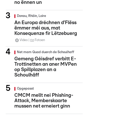
no ënnen un
Donau, Rhäin, Loire
An Europa dréchnen d’Flëss
ëmmer méi aus, mat
Konsequenze fir Lëtzebuerg
Video
Fotoen
Net mam Quad duerch de Schoulhaff
Gemeng Géisdref verbitt E-
Trottinetten an aner MVPen
op Spillplazen an a
Schoulhäff
Opgepasst
CMCM mellt nei Phishing-
Attack, Memberskaarte
mussen net erneiert ginn