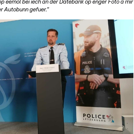
op eemol bei iech an der Datebank op enger Foto a mir
r Autobunn gefuer."