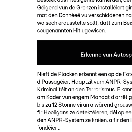
besteet aus intelligente Kameraen, dé
Géigend vun de Grenzen installéiert gin
mat den Donnéeë vu verschiddenen nat
wa sech erausstelle sollt, datt zum Beis
sougenannten Hit ugewisen.
Erkenne vun Autosp
Nieft de Placken erkennt een op de Fot
d'Passagéier. Haaptzil vum ANPR-Syst
Kriminalitéit an den Terrorismus. E kan
am Kader vun engem Mandat d'arrêt ges
bis zu 12 Stonne virun a wärend grous
fir Hooligans ze detektéieren, déi op
den ANPR-System ze kréien, a fir den
fondéiert.