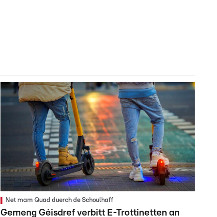
Net mam Quad duerch de Schoulhaff
Gemeng Géisdref verbitt E-Trottinetten an