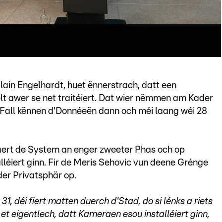
Alain Engelhardt, huet ënnerstrach, datt een
t awer se net traitéiert. Dat wier nëmmen am Kader
Fall kënnen d'Donnéeën dann och méi laang wéi 28
rt de System an enger zweeter Phas och op
léiert ginn. Fir de Meris Sehovic vun deene Grénge
er Privatsphär op.
 31, déi fiert matten duerch d'Stad, do si lénks a riets
et eigentlech, datt Kameraen esou installéiert ginn,