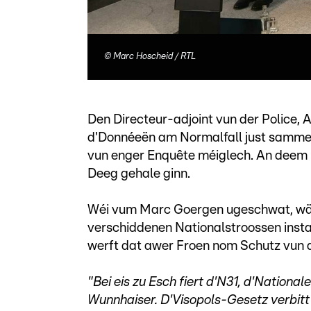
©
Marc Hoscheid / RTL
Den Directeur-adjoint vun der Police, 
d'Donnéeën am Normalfall just sammel
vun enger Enquête méiglech. An deem 
Deeg gehale ginn.
Wéi vum Marc Goergen ugeschwat, wäe
verschiddenen Nationalstroossen instal
werft dat awer Froen nom Schutz vun d
"Bei eis zu Esch fiert d'N31, d'Nationale
Wunnhaiser. D'Visopols-Gesetz verbitt 