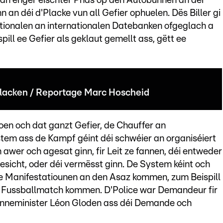
i an enger éischter Phas op den Autobunnen an der
n an déi d'Placke vun all Gefier ophuelen. Dës Biller gi
ionalen an internationalen Datebanken ofgeglach a
pill ee Gefier als geklaut gemellt ass, gëtt ee
lacken / Reportage Marc Hoscheid
oen och dat ganzt Gefier, de Chauffer an
em ass de Kampf géint déi schwéier an organiséiert
n awer och agesat ginn, fir Leit ze fannen, déi entweder
icht, oder déi vermësst ginn. De System kéint och
se Manifestatiounen an den Asaz kommen, zum Beispill
 ee Fussballmatch kommen. D'Police war Demandeur fir
 Inneminister Léon Gloden ass déi Demande och