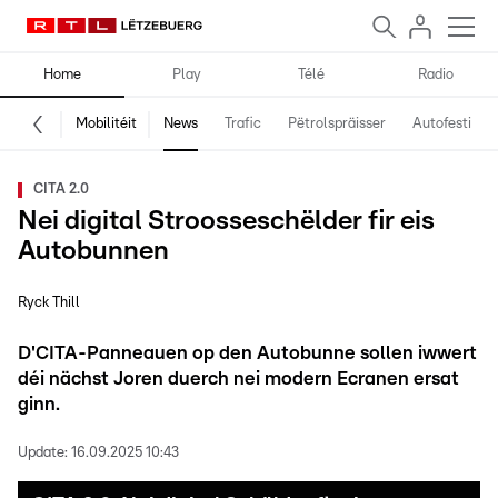
Home
Play
Télé
Radio
Mobilitéit
News
Trafic
Pëtrolspräisser
Autofestival
CITA 2.0
Nei digital Stroosseschëlder fir eis
Autobunnen
Ryck Thill
D'CITA-Panneauen op den Autobunne sollen iwwert
déi nächst Joren duerch nei modern Ecranen ersat
ginn.
Update:
16.09.2025 10:43