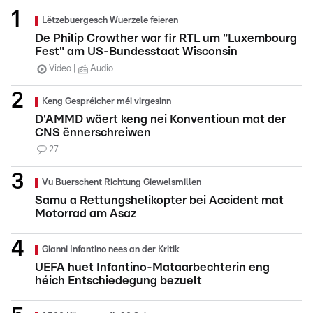
Lëtzebuergesch Wuerzele feieren
De Philip Crowther war fir RTL um "Luxembourg
Fest" am US-Bundesstaat Wisconsin
Video
Audio
Keng Gespréicher méi virgesinn
D'AMMD wäert keng nei Konventioun mat der
CNS ënnerschreiwen
27
Vu Buerschent Richtung Giewelsmillen
Samu a Rettungshelikopter bei Accident mat
Motorrad am Asaz
Gianni Infantino nees an der Kritik
UEFA huet Infantino-Mataarbechterin eng
héich Entschiedegung bezuelt