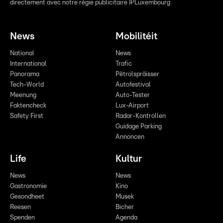
directement avec notre régie publicitaire IPLuxembourg
News
Mobilitéit
National
News
International
Trafic
Panorama
Pëtrolspräisser
Tech-World
Autofestival
Meenung
Auto-Tester
Faktencheck
Lux-Airport
Safety First
Radar-Kontrollen
Guidage Parking
Annoncen
Life
Kultur
News
News
Gastronomie
Kino
Gesondheet
Musek
Reesen
Bicher
Spenden
Agenda