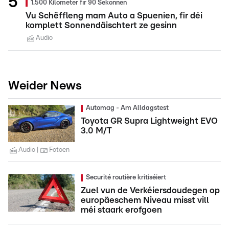
1.500 Kilometer fir 90 Sekonnen
Vu Schëffleng mam Auto a Spuenien, fir déi
komplett Sonnendäischtert ze gesinn
Audio
Weider News
Automag - Am Alldagstest
Toyota GR Supra Lightweight EVO
3.0 M/T
Audio
Fotoen
Securité routière kritiséiert
Zuel vun de Verkéiersdoudegen op
europäeschem Niveau misst vill
méi staark erofgoen