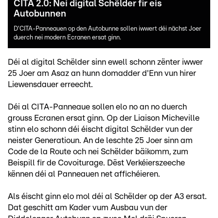
CITA 2.0: Nei digital Schëlder fir eis
Autobunnen
D'CITA-Panneauen op den Autobunne sollen iwwert déi nächst Joer
duerch nei modern Ecranen ersat ginn.
Déi al digital Schëlder sinn ewell schonn zënter iwwer
25 Joer am Asaz an hunn domadder d'Enn vun hirer
Liewensdauer erreecht.
Déi al CITA-Panneaue sollen elo no an no duerch
grouss Ecranen ersat ginn. Op der Liaison Micheville
stinn elo schonn déi éischt digital Schëlder vun der
neister Generatioun. An de leschte 25 Joer sinn am
Code de la Route och nei Schëlder bäikomm, zum
Beispill fir de Covoiturage. Dëst Verkéierszeeche
kënnen déi al Panneauen net affichéieren.
Als éischt ginn elo mol déi al Schëlder op der A3 ersat.
Dat geschitt am Kader vum Ausbau vun der