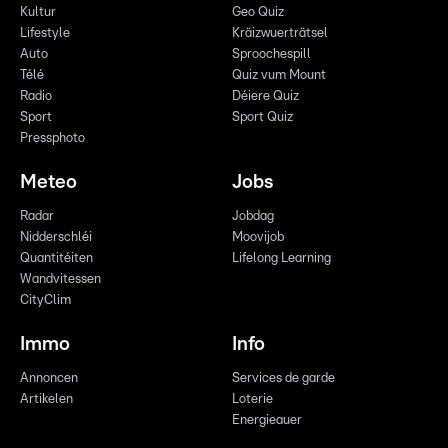
Kultur
Geo Quiz
Lifestyle
Kräizwuerträtsel
Auto
Sproochespill
Télé
Quiz vum Mount
Radio
Déiere Quiz
Sport
Sport Quiz
Pressphoto
Meteo
Jobs
Radar
Jobdag
Nidderschléi
Moovijob
Quantitéiten
Lifelong Learning
Wandvitessen
CityClim
Immo
Info
Annoncen
Services de garde
Artikelen
Loterie
Energieauer