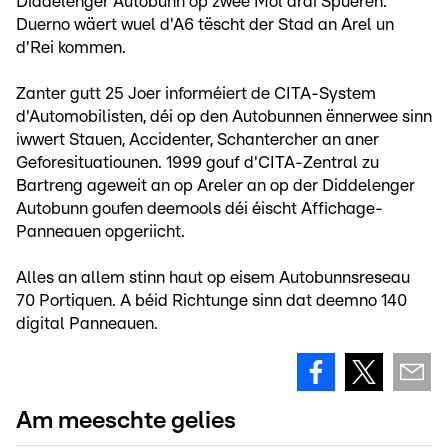
Diddelenger Autobunn op zwee Mol dräi Spueren.
Duerno wäert wuel d'A6 tëscht der Stad an Arel un
d'Rei kommen.
Zanter gutt 25 Joer informéiert de CITA-System
d'Automobilisten, déi op den Autobunnen ënnerwee sinn
iwwert Stauen, Accidenter, Schantercher an aner
Geforesituatiounen. 1999 gouf d'CITA-Zentral zu
Bartreng ageweit an op Areler an op der Diddelenger
Autobunn goufen deemools déi éischt Affichage-
Panneauen opgeriicht.
Alles an allem stinn haut op eisem Autobunnsreseau
70 Portiquen. A béid Richtunge sinn dat deemno 140
digital Panneauen.
Am meeschte gelies