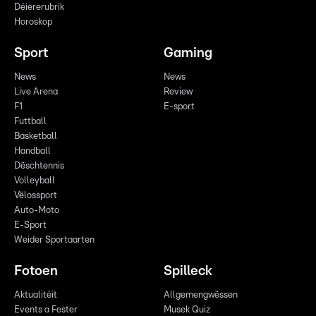
Déiererubrik
Horoskop
Sport
Gaming
News
News
Live Arena
Review
F1
E-sport
Futtball
Basketball
Handball
Dëschtennis
Volleyball
Vëlossport
Auto-Moto
E-Sport
Weider Sportaarten
Fotoen
Spilleck
Aktualitéit
Allgemengwëssen
Events a Fester
Musek Quiz