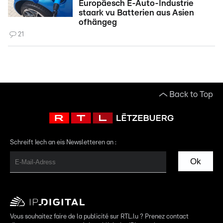
Europäesch E-Auto-Industrie
staark vu Batterien aus Asien
ofhängeg
21
Back to Top
Schreift Iech an eis Newsletteren an :
Ok
Vous souhaitez faire de la publicité sur RTL.lu ? Prenez contact