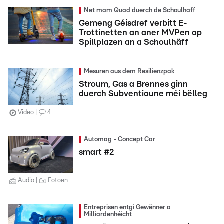
Net mam Quad duerch de Schoulhaff
Gemeng Géisdref verbitt E-
Trottinetten an aner MVPen op
Spillplazen an a Schoulhäff
Mesuren aus dem Resilienzpak
Stroum, Gas a Brennes ginn
duerch Subventioune méi bëlleg
Video
4
Automag - Concept Car
smart #2
Audio
Fotoen
Entreprisen entgi Gewënner a
Milliardenhéicht