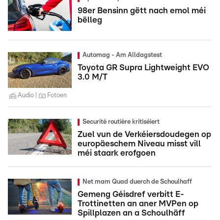
98er Bensinn gëtt nach emol méi
bëlleg
Automag - Am Alldagstest
Toyota GR Supra Lightweight EVO
3.0 M/T
Audio
Fotoen
Securité routière kritiséiert
Zuel vun de Verkéiersdoudegen op
europäeschem Niveau misst vill
méi staark erofgoen
Net mam Quad duerch de Schoulhaff
Gemeng Géisdref verbitt E-
Trottinetten an aner MVPen op
Spillplazen an a Schoulhäff