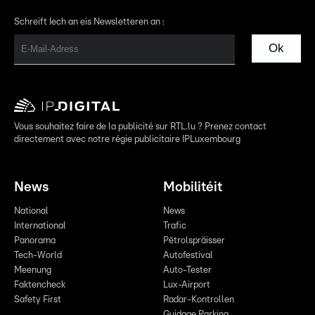
Schreift Iech an eis Newsletteren an :
Ok
Vous souhaitez faire de la publicité sur RTL.lu ? Prenez contact
directement avec notre régie publicitaire IPLuxembourg
News
Mobilitéit
National
News
International
Trafic
Panorama
Pëtrolspräisser
Tech-World
Autofestival
Meenung
Auto-Tester
Faktencheck
Lux-Airport
Safety First
Radar-Kontrollen
Guidage Parking