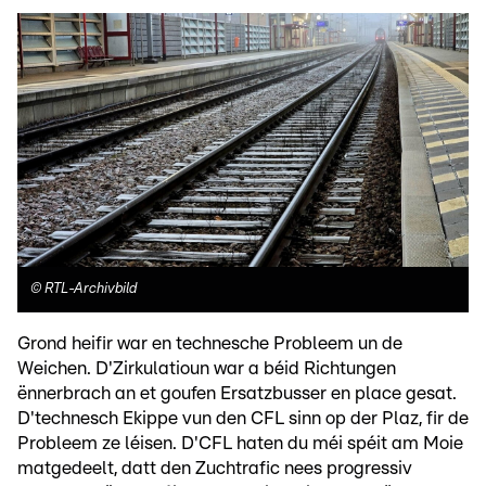
©
RTL-Archivbild
Grond heifir war en technesche Probleem un de
Weichen. D'Zirkulatioun war a béid Richtungen
ënnerbrach an et goufen Ersatzbusser en place gesat.
D'technesch Ekippe vun den CFL sinn op der Plaz, fir de
Probleem ze léisen. D'CFL haten du méi spéit am Moie
matgedeelt, datt den Zuchtrafic nees progressiv