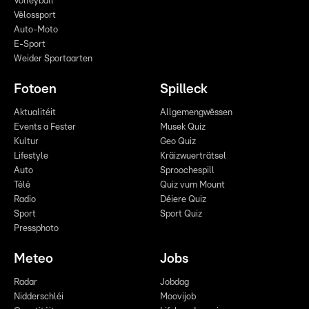
Volleyball
Vëlossport
Auto-Moto
E-Sport
Weider Sportaarten
Fotoen
Spilleck
Aktualitéit
Allgemengwëssen
Events a Fester
Musek Quiz
Kultur
Geo Quiz
Lifestyle
Kräizwuerträtsel
Auto
Sproochespill
Télé
Quiz vum Mount
Radio
Déiere Quiz
Sport
Sport Quiz
Pressphoto
Meteo
Jobs
Radar
Jobdag
Nidderschléi
Moovijob