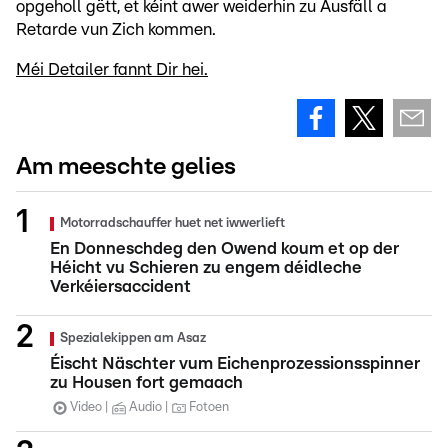
opgeholl gëtt, et kéint awer weiderhin zu Ausfäll a
Retarde vun Zich kommen.
Méi Detailer fannt Dir hei.
Am meeschte gelies
Motorradschauffer huet net iwwerlieft
En Donneschdeg den Owend koum et op der
Héicht vu Schieren zu engem déidleche
Verkéiersaccident
Spezialekippen am Asaz
Éischt Näschter vum Eichenprozessionsspinner
zu Housen fort gemaach
Video
Audio
Fotoen