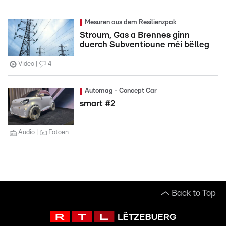
Mesuren aus dem Resilienzpak
Stroum, Gas a Brennes ginn
duerch Subventioune méi bëlleg
Video
4
Automag - Concept Car
smart #2
Audio
Fotoen
Back to Top