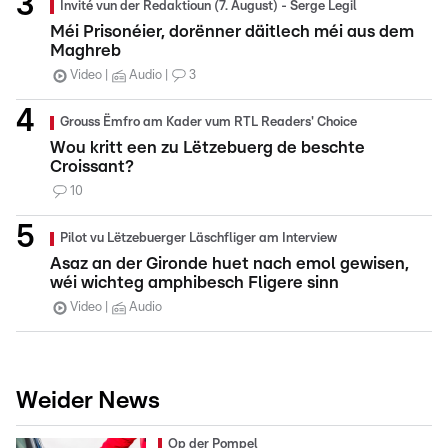
Invité vun der Redaktioun (7. August) - Serge Legil
Méi Prisonéier, dorënner däitlech méi aus dem
Maghreb
Video
Audio
3
Grouss Ëmfro am Kader vum RTL Readers' Choice
Wou kritt een zu Lëtzebuerg de beschte
Croissant?
10
Pilot vu Lëtzebuerger Läschfliger am Interview
Asaz an der Gironde huet nach emol gewisen,
wéi wichteg amphibesch Fligere sinn
Video
Audio
Weider News
Op der Pompel