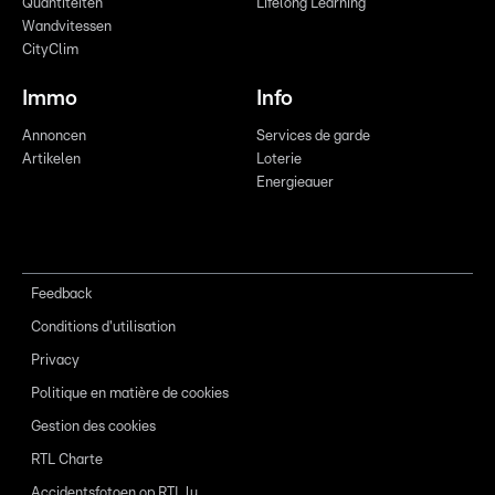
Quantitéiten
Lifelong Learning
Wandvitessen
CityClim
Immo
Info
Annoncen
Services de garde
Artikelen
Loterie
Energieauer
Feedback
Conditions d'utilisation
Privacy
Politique en matière de cookies
Gestion des cookies
RTL Charte
Accidentsfotoen op RTL.lu