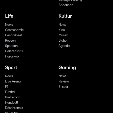
Annoncen
Life
Kultur
News
News
Gastronomie
Kino
Gesondheet
Musek
Reesen
Bicher
Spenden
Agenda
Déiererubrik
Horoskop
Sport
Gaming
News
News
Live Arena
Review
F1
E-sport
Futtball
Basketball
Handball
Dëschtennis