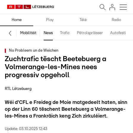
Home
Play
Télé
Radio
Mobilitéit
News
Trafic
Pëtrolspräisser
Autofestival
No Probleem un de Weichen
Zuchtrafic tëscht Beetebuerg a
Volmerange-les-Mines nees
progressiv opgeholl
RTL Lëtzebuerg
Wéi d'CFL e Freideg de Moie matgedeelt haten, sinn
op der Linn 60 tëschent Beetebuerg a Volmerange-
les-Mines a Frankräich keng Zich zirkuléiert.
Update:
03.10.2025 12:43