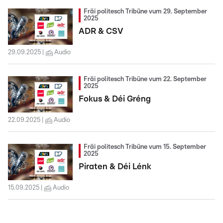
Fräi politesch Tribüne vum 29. September
2025
ADR & CSV
29.09.2025
Audio
Fräi politesch Tribüne vum 22. September
2025
Fokus & Déi Gréng
22.09.2025
Audio
Fräi politesch Tribüne vum 15. September
2025
Piraten & Déi Lénk
15.09.2025
Audio