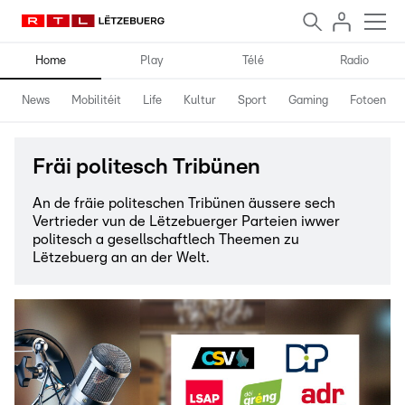
Home
Play
Télé
Radio
News
Mobilitéit
Life
Kultur
Sport
Gaming
Fotoen
Fräi politesch Tribünen
An de fräie politeschen Tribünen äussere sech
Vertrieder vun de Lëtzebuerger Parteien iwwer
politesch a gesellschaftlech Theemen zu
Lëtzebuerg an an der Welt.