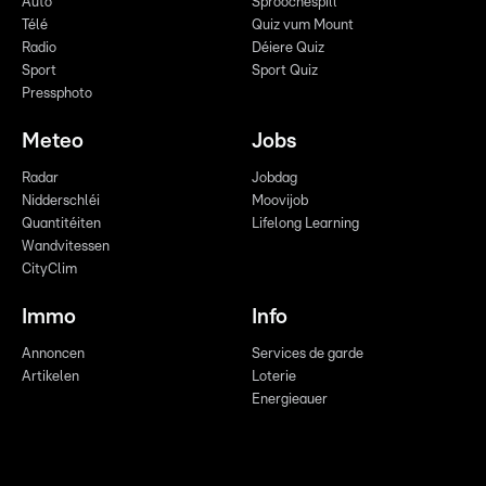
Auto
Sproochespill
Télé
Quiz vum Mount
Radio
Déiere Quiz
Sport
Sport Quiz
Pressphoto
Meteo
Jobs
Radar
Jobdag
Nidderschléi
Moovijob
Quantitéiten
Lifelong Learning
Wandvitessen
CityClim
Immo
Info
Annoncen
Services de garde
Artikelen
Loterie
Energieauer