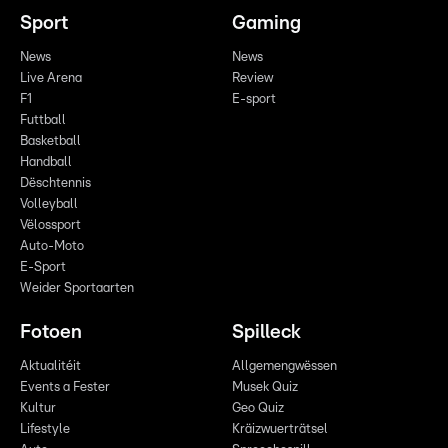
Sport
Gaming
News
News
Live Arena
Review
F1
E-sport
Futtball
Basketball
Handball
Dëschtennis
Volleyball
Vëlossport
Auto-Moto
E-Sport
Weider Sportaarten
Fotoen
Spilleck
Aktualitéit
Allgemengwëssen
Events a Fester
Musek Quiz
Kultur
Geo Quiz
Lifestyle
Kräizwuerträtsel