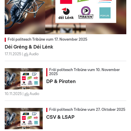
Fräi politesch Tribüne vum 17. November 2025
Déi Gréng & Déi Lénk
17.11.2025
Audio
Fräi politesch Tribüne vum 10. November
2025
DP & Piraten
10.11.2025
Audio
Fräi politesch Tribüne vum 27. Oktober 2025
CSV & LSAP