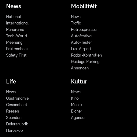
News
Mobilitéit
National
News
International
Trafic
Panorama
Pëtrolspräisser
Tech-World
Autofestival
Meenung
Auto-Tester
Faktencheck
Lux-Airport
Safety First
Radar-Kontrollen
Guidage Parking
Annoncen
Life
Kultur
News
News
Gastronomie
Kino
Gesondheet
Musek
Reesen
Bicher
Spenden
Agenda
Déiererubrik
Horoskop