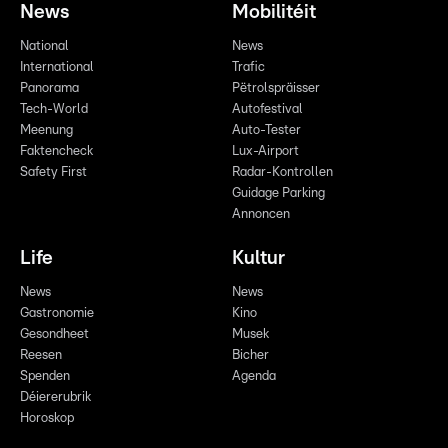
News
Mobilitéit
National
News
International
Trafic
Panorama
Pëtrolspräisser
Tech-World
Autofestival
Meenung
Auto-Tester
Faktencheck
Lux-Airport
Safety First
Radar-Kontrollen
Guidage Parking
Annoncen
Life
Kultur
News
News
Gastronomie
Kino
Gesondheet
Musek
Reesen
Bicher
Spenden
Agenda
Déiererubrik
Horoskop