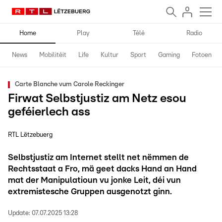
Home
Play
Télé
Radio
News
Mobilitéit
Life
Kultur
Sport
Gaming
Fotoen
Carte Blanche vum Carole Reckinger
Firwat Selbstjustiz am Netz esou
geféierlech ass
RTL Lëtzebuerg
Selbstjustiz am Internet stellt net nëmmen de
Rechtsstaat a Fro, mä geet dacks Hand an Hand
mat der Manipulatioun vu jonke Leit, déi vun
extremistesche Gruppen ausgenotzt ginn.
Update:
07.07.2025 13:28