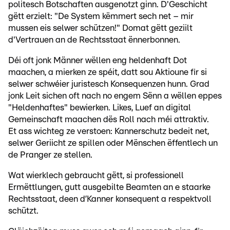
politesch Botschaften ausgenotzt ginn. D'Geschicht
gëtt erzielt: "De System këmmert sech net – mir
mussen eis selwer schützen!" Domat gëtt geziilt
d'Vertrauen an de Rechtsstaat ënnerbonnen.
Déi oft jonk Männer wëllen eng heldenhaft Dot
maachen, a mierken ze spéit, datt sou Aktioune fir si
selwer schwéier juristesch Konsequenzen hunn. Grad
jonk Leit sichen oft nach no engem Sënn a wëllen eppes
"Heldenhaftes" bewierken. Likes, Luef an digital
Gemeinschaft maachen dës Roll nach méi attraktiv.
Et ass wichteg ze verstoen: Kannerschutz bedeit net,
selwer Geriicht ze spillen oder Mënschen ëffentlech un
de Pranger ze stellen.
Wat wierklech gebraucht gëtt, si professionell
Ermëttlungen, gutt ausgebilte Beamten an e staarke
Rechtsstaat, deen d’Kanner konsequent a respektvoll
schützt.