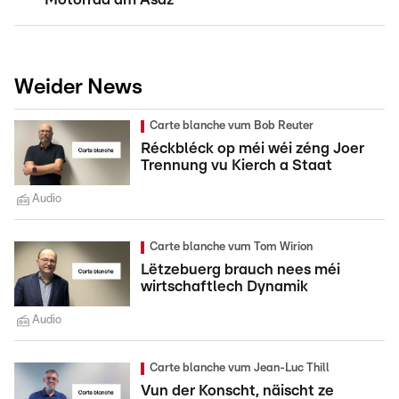
Weider News
Carte blanche vum Bob Reuter
Réckbléck op méi wéi zéng Joer
Trennung vu Kierch a Staat
Audio
Carte blanche vum Tom Wirion
Lëtzebuerg brauch nees méi
wirtschaftlech Dynamik
Audio
Carte blanche vum Jean-Luc Thill
Vun der Konscht, näischt ze