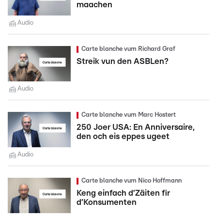
maachen
Audio
Carte blanche vum Richard Graf
Streik vun den ASBLen?
Audio
Carte blanche vum Marc Hostert
250 Joer USA: En Anniversaire,
den och eis eppes ugeet
Audio
Carte blanche vum Nico Hoffmann
Keng einfach d’Zäiten fir
d’Konsumenten