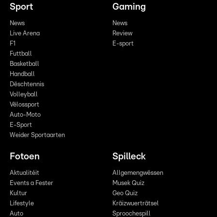
Sport
Gaming
News
News
Live Arena
Review
F1
E-sport
Futtball
Basketball
Handball
Dëschtennis
Volleyball
Vëlossport
Auto-Moto
E-Sport
Weider Sportaarten
Fotoen
Spilleck
Aktualitéit
Allgemengwëssen
Events a Fester
Musek Quiz
Kultur
Geo Quiz
Lifestyle
Kräizwuerträtsel
Auto
Sproochespill