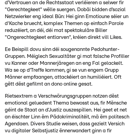
d’Vertrauen an de Rechtsstaat verléieren a selwer fir
"Gerechtegkeet" wëlle suergen. Dobäi bidden d’sozial
Netzwierker eng ideal Bün: Hei ginn Emotioune séier un
d'Kache bruecht, komplex Themen op einfach Parole
reduzéiert, an déi, déi mat spektakuläre Biller
"Ongerechtegkeet entlarven", kréien direkt vill Likes.
Ee Beispill dovu sinn déi sougenannte Pedohunter-
Gruppen. Méiglech Sexualtäter gi mat falsche Profiller
vu Kanner oder Mannerjäregen an eng Fal gelackelt.
Wa se op d‘Treffe kommen, gi se vun engem Grupp
Männer empfaangen, attackéiert an humiliéiert. Oft
gëtt dëst gefilmt an dono online gesat.
Rietsextrem a Verschwörungsgruppen notzen dëst
emotional geluedent Thema bewosst aus, fir Mënsche
géint de Staat an d’Justiz auszespillen. Hei geet et net
an éischter Linn ëm Pädokriminalitéit, mä ëm politesch
Agendaen. Divers Studie weisen, dass gezielt Versich
vu digitaler Selbstjustiz ënnerwandert ginn a fir