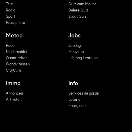
Télé
Quiz vum Mount
Radio
Déiere Quiz
Sport
Sport Quiz
Pressphoto
Meteo
Jobs
Radar
Jobdag
Nidderschléi
Moovijob
Quantitéiten
Lifelong Learning
Wandvitessen
CityClim
Immo
Info
Annoncen
Services de garde
Artikelen
Loterie
Energieauer