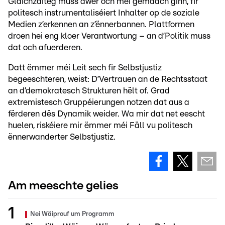
Gläichzäiteg muss awer och méi gemaach ginn, fir
politesch instrumentaliséiert Inhalter op de soziale
Medien z’erkennen an z’ënnerbannen. Plattformen
droen hei eng kloer Verantwortung – an d’Politik muss
dat och afuerderen.
Datt ëmmer méi Leit sech fir Selbstjustiz
begeeschteren, weist: D’Vertrauen an de Rechtsstaat
an d’demokratesch Strukturen hëlt of. Grad
extremistesch Gruppéierungen notzen dat aus a
fërderen dës Dynamik weider. Wa mir dat net eescht
huelen, riskéiere mir ëmmer méi Fäll vu politesch
ënnerwanderter Selbstjustiz.
Am meeschte gelies
Nei Wäiprouf um Programm