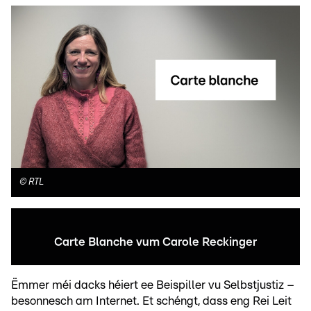
©
RTL
Carte Blanche vum Carole Reckinger
Ëmmer méi dacks héiert ee Beispiller vu Selbstjustiz –
besonnesch am Internet. Et schéngt, dass eng Rei Leit