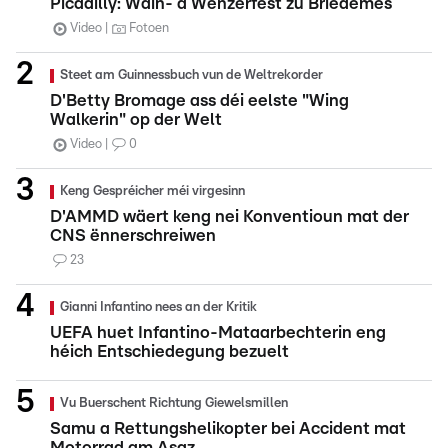
Picadilly: Wäin- a Wënzerfest zu Briedemes
Video
Fotoen
Steet am Guinnessbuch vun de Weltrekorder
D'Betty Bromage ass déi eelste "Wing
Walkerin" op der Welt
Video
0
Keng Gespréicher méi virgesinn
D'AMMD wäert keng nei Konventioun mat der
CNS ënnerschreiwen
23
Gianni Infantino nees an der Kritik
UEFA huet Infantino-Mataarbechterin eng
héich Entschiedegung bezuelt
Vu Buerschent Richtung Giewelsmillen
Samu a Rettungshelikopter bei Accident mat
Motorrad am Asaz