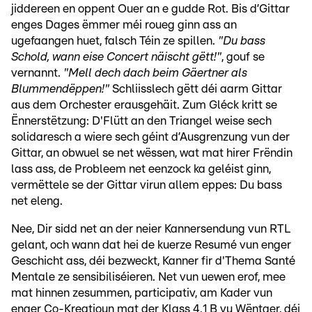
jiddereen en oppent Ouer an e gudde Rot. Bis d’Gittar
enges Dages ëmmer méi roueg ginn ass an
ugefaangen huet, falsch Téin ze spillen.
"Du bass
Schold, wann eise Concert näischt gëtt!"
, gouf se
vernannt.
"Mell dech dach beim Gäertner als
Blummendëppen!"
Schliisslech gëtt déi aarm Gittar
aus dem Orchester erausgehäit. Zum Gléck kritt se
Ënnerstëtzung: D'Flütt an den Triangel weise sech
solidaresch a wiere sech géint d’Ausgrenzung vun der
Gittar, an obwuel se net wëssen, wat mat hirer Frëndin
lass ass, de Probleem net eenzock ka geléist ginn,
vermëttele se der Gittar virun allem eppes: Du bass
net eleng.
Nee, Dir sidd net an der neier Kannersendung vun RTL
gelant, och wann dat hei de kuerze Resumé vun enger
Geschicht ass, déi bezweckt, Kanner fir d'Thema Santé
Mentale ze sensibiliséieren. Net vun uewen erof, mee
mat hinnen zesummen, participativ, am Kader vun
enger Co-Kreatioun mat der Klass 4.1 B vu Wëntger, déi