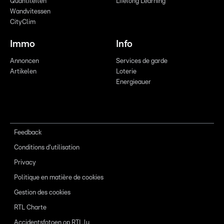
Quantitéiten
Lifelong Learning
Wandvitessen
CityClim
Immo
Info
Annoncen
Services de garde
Artikelen
Loterie
Energieauer
Feedback
Conditions d'utilisation
Privacy
Politique en matière de cookies
Gestion des cookies
RTL Charte
Accidentsfotoen op RTL.lu