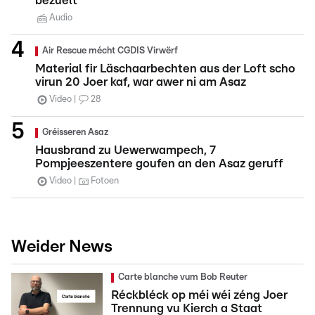
bezuelt
Audio
Air Rescue mécht CGDIS Virwërf
Material fir Läschaarbechten aus der Loft scho
virun 20 Joer kaf, war awer ni am Asaz
Video
28
Gréisseren Asaz
Hausbrand zu Uewerwampech, 7
Pompjeeszentere goufen an den Asaz geruff
Video
Fotoen
Weider News
Carte blanche vum Bob Reuter
Réckbléck op méi wéi zéng Joer
Trennung vu Kierch a Staat