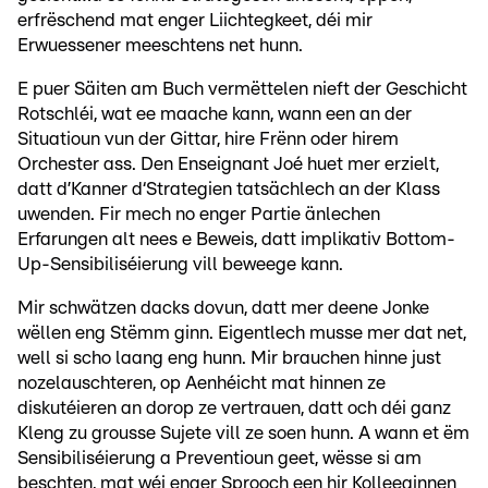
erfrëschend mat enger Liichtegkeet, déi mir
Erwuessener meeschtens net hunn.
E puer Säiten am Buch vermëttelen nieft der Geschicht
Rotschléi, wat ee maache kann, wann een an der
Situatioun vun der Gittar, hire Frënn oder hirem
Orchester ass. Den Enseignant Joé huet mer erzielt,
datt d’Kanner d‘Strategien tatsächlech an der Klass
uwenden. Fir mech no enger Partie änlechen
Erfarungen alt nees e Beweis, datt implikativ Bottom-
Up-Sensibiliséierung vill beweege kann.
Mir schwätzen dacks dovun, datt mer deene Jonke
wëllen eng Stëmm ginn. Eigentlech musse mer dat net,
well si scho laang eng hunn. Mir brauchen hinne just
nozelauschteren, op Aenhéicht mat hinnen ze
diskutéieren an dorop ze vertrauen, datt och déi ganz
Kleng zu grousse Sujete vill ze soen hunn. A wann et ëm
Sensibiliséierung a Preventioun geet, wësse si am
beschten, mat wéi enger Sprooch een hir Kolleeginnen