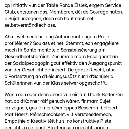
op Initiativ vun der Table Ronde Éislek, engem Service
Club, entstanen ass. Memberen, déi de Courage haten,
e Sujet unzegoen, deen och haut nach net
selbstverständlech ass.
Aha…wëll sech hei eng Autorin mat engem Projet
profiléieren? Sou ass et net. Stëmmt, ech engagéiere
mech fir Santé mentale a Sensibiliséierung am
Gesondheetsberäich. Zesumme mam Enseignant an
der Sozialpedagogin gouf effektiv den Ausgangspunkt
vun der Geschicht definéiert. De ganze Rescht, also
d‘Fortsetzung an d’Léisungsusätz hunn d’Schüler a
Schülerinnen vun der Klass selwer opgeschafft.
Wann een oder deen anere vun eis am Ufank Bedenken
hat, ob d’Kanner räif genuch wären, fir mam Sujet
ëmzegoen, goufe mer séier eppes Besserem beléiert.
Mat Häerz, Mënschlechkeet, vill Versteesdemech,
Empathie a Kreativitéit hu si no konstruktive Piste
gesicht…a se fonnt. Strategesch anescht, oppen,