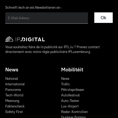
Schreift Iech an eis Newsletteren an :
Ok
Vous souhaitez faire de la publicité sur RTL.lu ? Prenez contact
directement avec notre régie publicitaire IPLuxembourg
News
Mobilitéit
National
News
International
Trafic
Panorama
Pëtrolspräisser
Tech-World
Autofestival
Meenung
Auto-Tester
Faktencheck
Lux-Airport
Safety First
Radar-Kontrollen
Guidage Parking