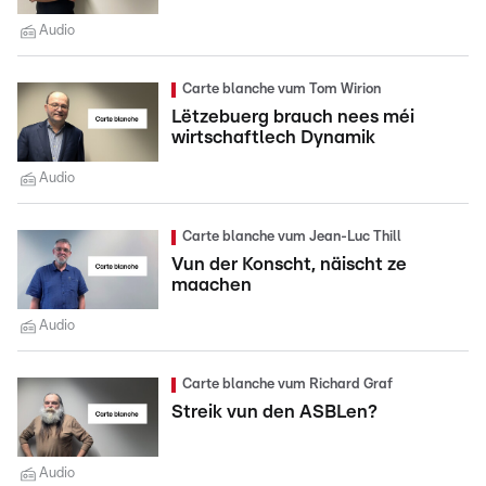
Audio
Carte blanche vum Tom Wirion
Lëtzebuerg brauch nees méi
wirtschaftlech Dynamik
Audio
Carte blanche vum Jean-Luc Thill
Vun der Konscht, näischt ze
maachen
Audio
Carte blanche vum Richard Graf
Streik vun den ASBLen?
Audio