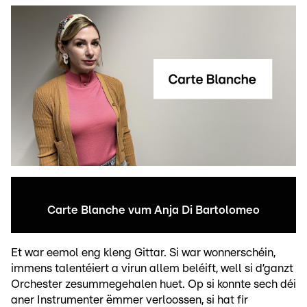
Carte Blanche vum Anja Di Bartolomeo
Et war eemol eng kleng Gittar. Si war wonnerschéin,
immens talentéiert a virun allem beléift, well si d’ganzt
Orchester zesummegehalen huet. Op si konnte sech déi
aner Instrumenter ëmmer verloossen, si hat fir