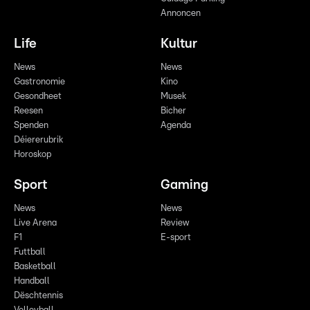
Annoncen
Life
Kultur
News
News
Gastronomie
Kino
Gesondheet
Musek
Reesen
Bicher
Spenden
Agenda
Déiererubrik
Horoskop
Sport
Gaming
News
News
Live Arena
Review
F1
E-sport
Futtball
Basketball
Handball
Dëschtennis