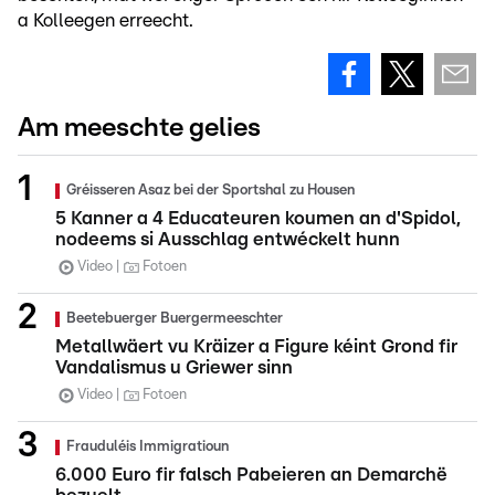
a Kolleegen erreecht.
Am meeschte gelies
Gréisseren Asaz bei der Sportshal zu Housen
5 Kanner a 4 Educateuren koumen an d'Spidol,
nodeems si Ausschlag entwéckelt hunn
Video
Fotoen
Beetebuerger Buergermeeschter
Metallwäert vu Kräizer a Figure kéint Grond fir
Vandalismus u Griewer sinn
Video
Fotoen
Frauduléis Immigratioun
6.000 Euro fir falsch Pabeieren an Demarchë