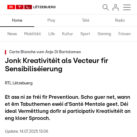
Home
Play
Télé
Radio
News
Mobilitéit
Life
Kultur
Sport
Gaming
Fotoen
Carte Blanche vum Anja Di Bartolomeo
Jonk Kreativitéit als Vecteur fir
Sensibiliséierung
RTL Lëtzebuerg
Et ass ni ze fréi fir Preventioun. Scho guer net, wann
et ëm Tabuthemen ewéi d’Santé Mentale geet. Déi
ideal Vermëttlung dofir si participativ Kreativitéit an
eng kloer Sprooch.
Update:
14.07.2025 13:06