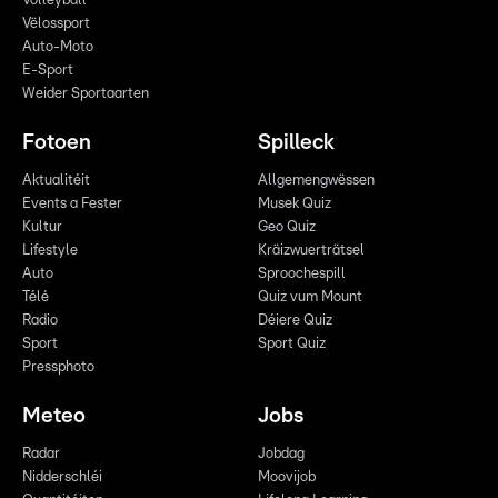
Volleyball
Vëlossport
Auto-Moto
E-Sport
Weider Sportaarten
Fotoen
Spilleck
Aktualitéit
Allgemengwëssen
Events a Fester
Musek Quiz
Kultur
Geo Quiz
Lifestyle
Kräizwuerträtsel
Auto
Sproochespill
Télé
Quiz vum Mount
Radio
Déiere Quiz
Sport
Sport Quiz
Pressphoto
Meteo
Jobs
Radar
Jobdag
Nidderschléi
Moovijob