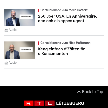
Carte blanche vum Marc Hostert
250 Joer USA: En Anniversaire,
den och eis eppes ugeet
Audio
Carte blanche vum Nico Hoffmann
Keng einfach d’Zäiten fir
d’Konsumenten
Audio
Back to Top